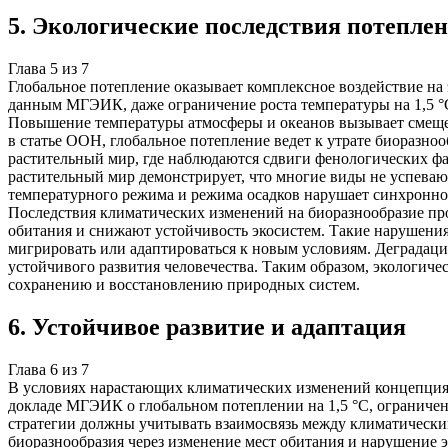
5
.
Экологические последствия потепле
Глава
5
из
7
Глобальное потепление оказывает комплексное воздействие н
данным МГЭИК, даже ограничение роста температуры на 1,5 °C
Повышение температуры атмосферы и океанов вызывает смещени
в статье ООН, глобальное потепление ведет к утрате биоразно
растительный мир, где наблюдаются сдвиги фенологических фа
растительный мир демонстрирует, что многие виды не успева
температурного режима и режима осадков нарушает синхроннос
Последствия климатических изменений на биоразнообразие про
обитания и снижают устойчивость экосистем. Такие нарушени
мигрировать или адаптироваться к новым условиям. Деградаци
устойчивого развития человечества. Таким образом, экологич
сохранению и восстановлению природных систем.
6
.
Устойчивое развитие и адаптация
Глава
6
из
7
В условиях нарастающих климатических изменений концепция у
докладе МГЭИК о глобальном потеплении на 1,5 °C, ограниче
стратегии должны учитывать взаимосвязь между климатическим
биоразнообразия через изменение мест обитания и нарушение 