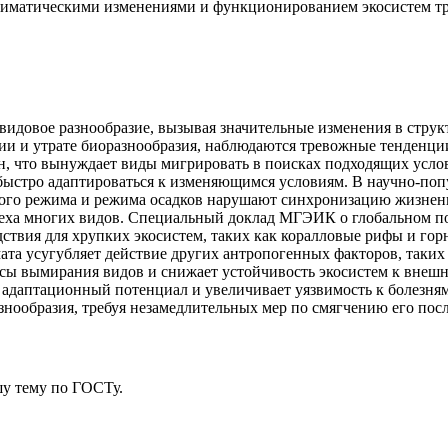
лиматическими изменениями и функционированием экосистем тр
 видовое разнообразие, вызывая значительные изменения в стр
ии и утрате биоразнообразия, наблюдаются тревожные тенденц
н, что вынуждает виды мигрировать в поисках подходящих усл
ыстро адаптироваться к изменяющимся условиям. В научно-попу
ного режима и режима осадков нарушают синхронизацию жизнен
ха многих видов. Специальный доклад МГЭИК о глобальном поте
твия для хрупких экосистем, таких как коралловые рифы и гор
мата усугубляет действие других антропогенных факторов, таки
ссы вымирания видов и снижает устойчивость экосистем к внеш
 адаптационный потенциал и увеличивает уязвимость к болезням
знообразия, требуя незамедлительных мер по смягчению его посл
у тему
по ГОСТу.