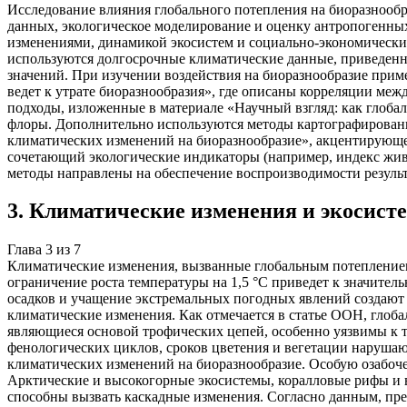
Исследование влияния глобального потепления на биоразнообр
данных, экологическое моделирование и оценку антропогенны
изменениями, динамикой экосистем и социально-экономически
используются долгосрочные климатические данные, приведенн
значений. При изучении воздействия на биоразнообразие прим
ведет к утрате биоразнообразия», где описаны корреляции ме
подходы, изложенные в материале «Научный взгляд: как глоба
флоры. Дополнительно используются методы картографирования
климатических изменений на биоразнообразие», акцентирующей
сочетающий экологические индикаторы (например, индекс живо
методы направлены на обеспечение воспроизводимости резуль
3
.
Климатические изменения и экосист
Глава
3
из
7
Климатические изменения, вызванные глобальным потепление
ограничение роста температуры на 1,5 °C приведет к значит
осадков и учащение экстремальных погодных явлений создают
климатические изменения. Как отмечается в статье ООН, глоба
являющиеся основой трофических цепей, особенно уязвимы к т
фенологических циклов, сроков цветения и вегетации наруша
климатических изменений на биоразнообразие. Особую озабоч
Арктические и высокогорные экосистемы, коралловые рифы и в
способны вызвать каскадные изменения. Согласно данным, пр