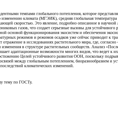
едентными темпами глобального потепления, которое представля
изменению климата (МГЭИК), средняя глобальная температура 
ающей скоростью. Это явление, подробно описанное в научной л
иковых газов, что создает серьезные вызовы для устойчивого 
ьной основой функционирования экосистем и обеспечения экоси
ературных режимов и режимов осадков уже сейчас приводит к тр
 отражение в исследованиях растительного мира, где, согласно 
и изменения в структуре растительных сообществ. Анализ «Пос
ышает адаптационные возможности многих видов, что ведет к и
достижению Целей устойчивого развития ООН, поскольку подрыв
мосвязей между глобальным потеплением, биоразнообразием и у
 последствий климатических изменений.
у тему
по ГОСТу.