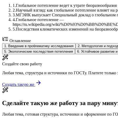
1
.
Глобальное потепление ведет к утрате биоразнообразия — 
2
.
Научный взгляд: как глобальное потепление влияет на расти
3
.
МГЭИК выпускает Специальный доклад о глобальном потепл
4
.
Глобальное потепление —
https://ru.wikipedia.org/wiki/%D0%93%D0%
5
.
Последствия климатических изменений на биоразнообразие 
Оглавление
1
.
Введение в проблематику исследования
2
.
Методология и подхо
5
.
Экологические последствия потепления
6
.
Устойчивое развитие и
Создайте свою работу
Любая тема, структура и источники по ГОСТу. Платите только з
Создать такую же
Сделайте такую же работу за пару мину
Любая тема, готовая структура, источники и оформление по ГО