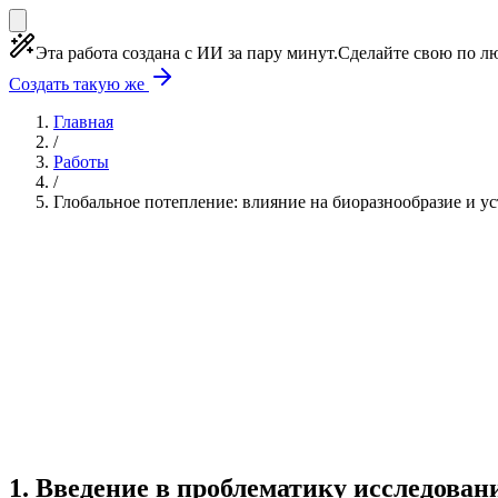
Эта работа создана с ИИ за пару минут.
Сделайте свою по лю
Создать такую же
Главная
/
Работы
/
Глобальное потепление: влияние на биоразнообразие и у
Учебная работа
7 глав
≈7 страниц
5 источников
Создать такую же
Готовая работа по ГОСТу — от 99₽
1
.
Введение в проблематику исследован