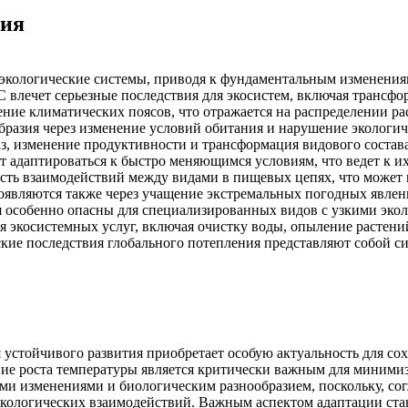
ния
а экологические системы, приводя к фундаментальным изменен
 влечет серьезные последствия для экосистем, включая трансф
е климатических поясов, что отражается на распределении рас
образия через изменение условий обитания и нарушение экологи
з, изменение продуктивности и трансформация видового состава
ют адаптироваться к быстро меняющимся условиям, что ведет к
ть взаимодействий между видами в пищевых цепях, что может п
являются также через учащение экстремальных погодных явлени
я особенно опасны для специализированных видов с узкими эко
я экосистемных услуг, включая очистку воды, опыление растени
еские последствия глобального потепления представляют собой 
стойчивого развития приобретает особую актуальность для сох
ние роста температуры является критически важным для миними
и изменениями и биологическим разнообразием, поскольку, сог
экологических взаимодействий. Важным аспектом адаптации стан