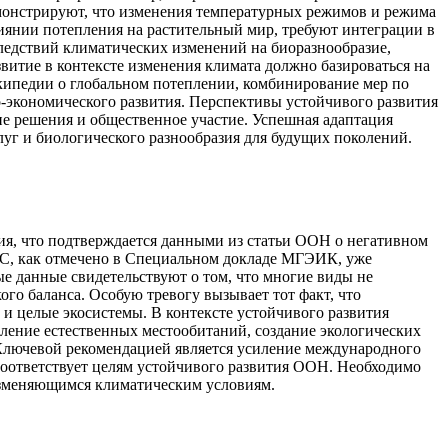
емонстрируют, что изменения температурных режимов и режима
иянии потепления на растительный мир, требуют интеграции в
ледствий климатических изменений на биоразнообразие,
витие в контексте изменения климата должно базироваться на
кипедии о глобальном потеплении, комбинирование мер по
-экономического развития. Перспективы устойчивого развития
ие решения и общественное участие. Успешная адаптация
уг и биологического разнообразия для будущих поколений.
я, что подтверждается данными из статьи ООН о негативном
5°C, как отмечено в Специальном докладе МГЭИК, уже
е данные свидетельствуют о том, что многие виды не
го баланса. Особую тревогу вызывает тот факт, что
 и целые экосистемы. В контексте устойчивого развития
ление естественных местообитаний, создание экологических
 Ключевой рекомендацией является усиление международного
соответствует целям устойчивого развития ООН. Необходимо
 изменяющимся климатическим условиям.