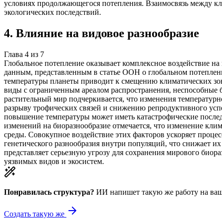
условиях продолжающегося потепления. Взаимосвязь между к
экологических последствий.
4
.
Влияние на видовое разнообразие
Глава
4
из
7
Глобальное потепление оказывает комплексное воздействие на
данным, представленным в статье ООН о глобальном потеплен
температуры планеты приводит к смещению климатических зо
виды с ограниченным ареалом распространения, неспособные б
растительный мир подчеркивается, что изменения температур
разрыву трофических связей и снижению репродуктивного успе
повышение температуры может иметь катастрофические последс
изменений на биоразнообразие отмечается, что изменение кли
среды. Совокупное воздействие этих факторов ускоряет проце
генетического разнообразия внутри популяций, что снижает их
представляет серьезную угрозу для сохранения мирового биора
уязвимых видов и экосистем.
Понравилась структура?
ИИ напишет такую же работу на
ваш
Создать такую же