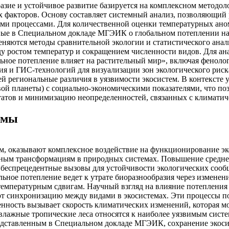
азие и устойчивое развитие базируется на комплексном методо
х факторов. Основу составляет системный анализ, позволяющий
ми процессами. Для количественной оценки температурных ано
ые в Специальном докладе МГЭИК о глобальном потеплении на 
еняются методы сравнительной экологии и статистического анал
жду ростом температур и сокращением численности видов. Для а
льное потепление влияет на растительный мир», включая фенол
 и ГИС-технологий для визуализации зон экологического риска,
 региональные различия в уязвимости экосистем. В контексте 
й планеты) с социально-экономическими показателями, что поз
татов и минимизацию неопределенностей, связанных с климати
емы
м, оказывают комплексное воздействие на функционирование э
ельным трансформациям в природных системах. Повышение средн
 беспрецедентные вызовы для устойчивости экологических сооб
льное потепление ведет к утрате биоразнообразия через изменен
емпературным сдвигам. Научный взгляд на влияние потепления 
ют синхронизацию между видами в экосистемах. Эти процессы п
енность вызывает скорость климатических изменений, которая 
лажные тропические леса относятся к наиболее уязвимым систе
едставленным в Специальном докладе МГЭИК, сохранение экосис