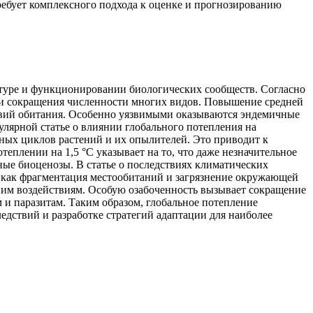
ебует комплексного подхода к оценке и прогнозированию
уктуре и функционировании биологических сообществ. Согласно
ии сокращения численности многих видов. Повышение средней
овий обитания. Особенно уязвимыми оказываются эндемичные
лярной статье о влиянии глобального потепления на
ных циклов растений и их опылителей. Это приводит к
плении на 1,5 °C указывает на то, что даже незначительное
ные биоценозы. В статье о последствиях климатических
х как фрагментация местообитаний и загрязнение окружающей
ним воздействиям. Особую озабоченность вызывает сокращение
 и паразитам. Таким образом, глобальное потепление
едствий и разработке стратегий адаптации для наиболее