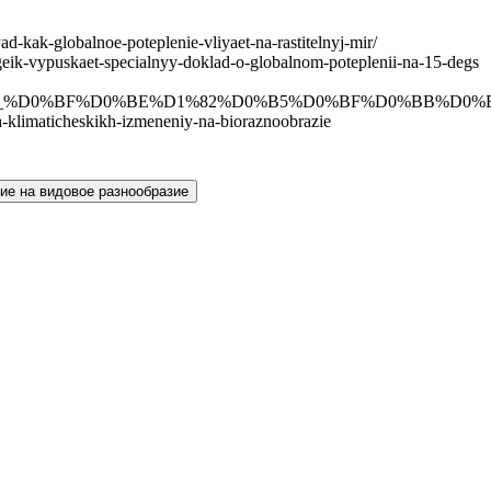
kak-globalnoe-poteplenie-vliyaet-na-rastitelnyj-mir/
-vypuskaet-specialnyy-doklad-o-globalnom-poteplenii-na-15-degs
%D0%B5_%D0%BF%D0%BE%D1%82%D0%B5%D0%BF%D0%BB%D
klimaticheskikh-izmeneniy-na-bioraznoobrazie
ие на видовое разнообразие