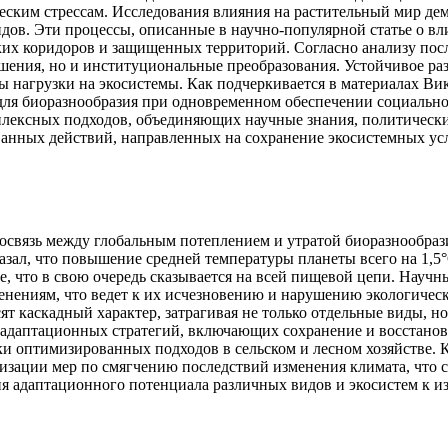
ческим стрессам. Исследования влияния на растительный мир д
дов. Эти процессы, описанные в научно-популярной статье о вл
ских коридоров и защищенных территорий. Согласно анализу пос
шения, но и институциональные преобразования. Устойчивое раз
 нагрузки на экосистемы. Как подчеркивается в материалах Ви
для биоразнообразия при одновременном обеспечении социально
мплексных подходов, объединяющих научные знания, политическ
ванных действий, направленных на сохранение экосистемных усл
связь между глобальным потеплением и утратой биоразнообрази
азал, что повышение средней температуры планеты всего на 1,
, что в свою очередь сказывается на всей пищевой цепи. Научны
нениям, что ведет к их исчезновению и нарушению экологическо
т каскадный характер, затрагивая не только отдельные виды, но
 адаптационных стратегий, включающих сохранение и восстанов
ки оптимизированных подходов в сельском и лесном хозяйстве.
лизации мер по смягчению последствий изменения климата, что 
ния адаптационного потенциала различных видов и экосистем к