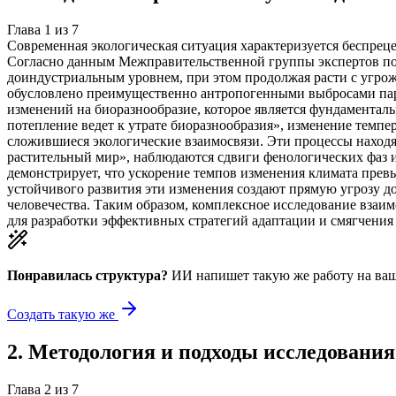
Глава
1
из
7
Современная экологическая ситуация характеризуется беспрец
Согласно данным Межправительственной группы экспертов по 
доиндустриальным уровнем, при этом продолжая расти с угрож
обусловлено преимущественно антропогенными выбросами парн
изменений на биоразнообразие, которое является фундаментал
потепление ведет к утрате биоразнообразия», изменение темп
сложившиеся экологические взаимосвязи. Эти процессы находят
растительный мир», наблюдаются сдвиги фенологических фаз 
демонстрирует, что ускорение темпов изменения климата прев
устойчивого развития эти изменения создают прямую угрозу 
человечества. Таким образом, комплексное исследование взаи
для разработки эффективных стратегий адаптации и смягчения
Понравилась структура?
ИИ напишет такую же работу на
ваш
Создать такую же
2
.
Методология и подходы исследования
Глава
2
из
7