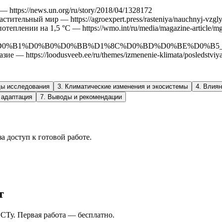
https://news.un.org/ru/story/2018/04/1328172
тельный мир — https://agroexpert.press/rasteniya/nauchnyj-vzglyad-
ении на 1,5 °C — https://wmo.int/ru/media/magazine-article/mgeik
BB%D0%BE%D0%B1%D0%B0%D0%BB%D1%8C%D0%BD%D0%BE
— https://loodusveeb.ee/ru/themes/izmenenie-klimata/posledstviya-
ды исследования
3
.
Климатические изменения и экосистемы
4
.
Влиян
 адаптация
7
.
Выводы и рекомендации
а доступ к готовой работе.
т
СТу. Первая работа — бесплатно.