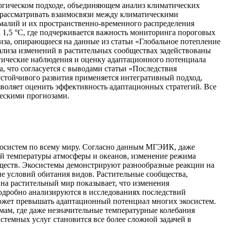
логическом подходе, объединяющем анализ климатических
 рассматривать взаимосвязи между климатическими
малий и их пространственно-временного распределения
1,5 °C, где подчеркивается важность мониторинга пороговых
иза, опирающиеся на данные из статьи «Глобальное потепление
нализа изменений в растительных сообществах задействованы
огические наблюдения и оценку адаптационного потенциала
 что согласуется с выводами статьи «Последствия
устойчивого развития применяется интегративный подход,
воляет оценить эффективность адаптационных стратегий. Все
ческими прогнозами.
косистем по всему миру. Согласно данным МГЭИК, даже
ей температуры атмосферы и океанов, изменение режима
ществ. Экосистемы демонстрируют разнообразные реакции на
ие условий обитания видов. Растительные сообщества,
на растительный мир показывает, что изменения
одробно анализируются в исследованиях последствий
может превышать адаптационный потенциал многих экосистем.
мам, где даже незначительные температурные колебания
темных услуг становится все более сложной задачей в