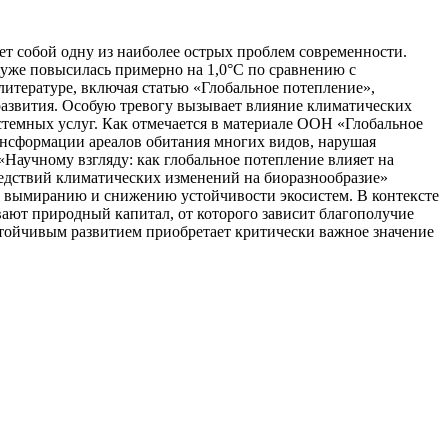
ет собой одну из наиболее острых проблем современности.
уже повысилась примерно на 1,0°C по сравнению с
итературе, включая статью «Глобальное потепление»,
развития. Особую тревогу вызывает влияние климатических
стемных услуг. Как отмечается в материале ООН «Глобальное
ансформации ареалов обитания многих видов, нарушая
«Научному взгляду: как глобальное потепление влияет на
ледствий климатических изменений на биоразнообразие»
х вымиранию и снижению устойчивости экосистем. В контексте
ают природный капитал, от которого зависит благополучие
стойчивым развитием приобретает критически важное значение