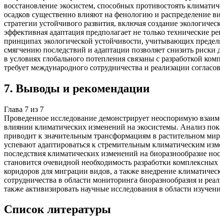
восстановление экосистем, способных противостоять климати
осадков существенно влияют на фенологию и распределение ви
стратегии устойчивого развития, включая создание экологиче
эффективная адаптация предполагает не только технические ре
принципах экологической устойчивости, учитывающих пределы
смягчению последствий и адаптации позволяет снизить риски 
в условиях глобального потепления связаны с разработкой ко
требует международного сотрудничества и реализации согласо
7
.
Выводы и рекомендации
Глава
7
из
7
Проведенное исследование демонстрирует неоспоримую взаимо
влиянии климатических изменений на экосистемы. Анализ пок
приводит к значительным трансформациям в растительном мире
успевают адаптироваться к стремительным климатическим изме
последствия климатических изменений на биоразнообразие нося
становится очевидной необходимость разработки комплексных
коридоров для миграции видов, а также внедрение климатичес
сотрудничества в области мониторинга биоразнообразия и реа
также активизировать научные исследования в области изуче
Список литературы