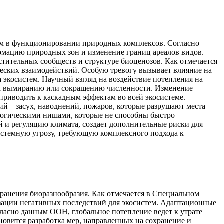
иям в функционировании природных комплексов. Согласно
ормацию природных зон и изменение границ ареалов видов.
тительных сообществ и структуре биоценозов. Как отмечается
ческих взаимодействий. Особую тревогу вызывает влияние на
 экосистем. Научный взгляд на воздействие потепления на
 их вымиранию или сокращению численности. Изменение
риводить к каскадным эффектам во всей экосистеме.
й – засух, наводнений, пожаров, которые разрушают места
логическими нишами, которые не способны быстро
й и регуляцию климата, создает дополнительные риски для
системную угрозу, требующую комплексного подхода к
ранения биоразнообразия. Как отмечается в Специальном
зации негативных последствий для экосистем. Адаптационные
ласно данным ООН, глобальное потепление ведет к утрате
овится разработка мер, направленных на сохранение и