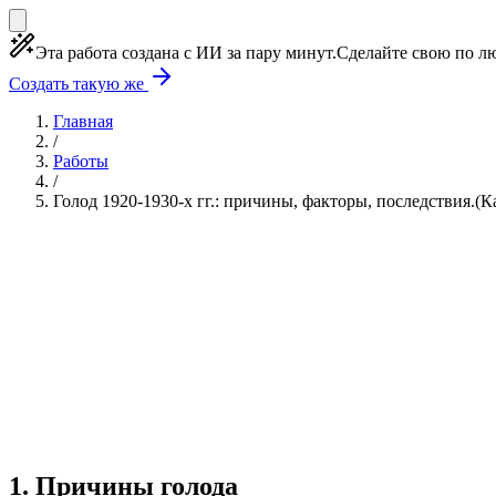
Эта работа создана с ИИ за пару минут.
Сделайте свою по лю
Создать такую же
Главная
/
Работы
/
Голод 1920-1930-х гг.: причины, факторы, последствия.(К
Учебная работа
3 главы
≈2 страницы
5 источник
Создать такую же
Готовая работа по ГОСТу — от 99₽
1
.
Причины голода