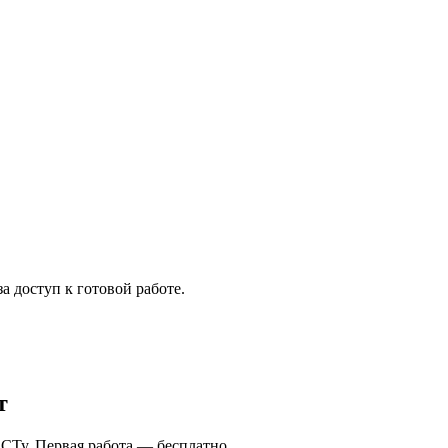
а доступ к готовой работе.
т
СТу. Первая работа — бесплатно.