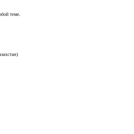
бой теме.
азахстан)
ов