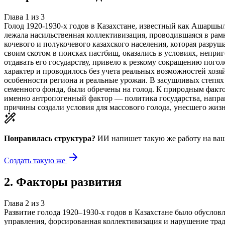
Глава
1
из
3
Голод 1920-1930-х годов в Казахстане, известный как Ашаршы
лежала насильственная коллективизация, проводившаяся в рам
кочевого и полукочевого казахского населения, которая разр
своим скотом в поисках пастбищ, оказались в условиях, непри
отдавать его государству, привело к резкому сокращению пого
характер и проводилось без учета реальных возможностей хоз
особенности региона и реальные урожаи. В засушливых степях 
семенного фонда, были обречены на голод. К природным фактор
именно антропогенный фактор — политика государства, напра
причины создали условия для массового голода, унесшего жиз
Понравилась структура?
ИИ напишет такую же работу на
ваш
Создать такую же
2
.
Факторы развития
Глава
2
из
3
Развитие голода 1920–1930-х годов в Казахстане было обусло
управления, форсированная коллективизация и нарушение тради