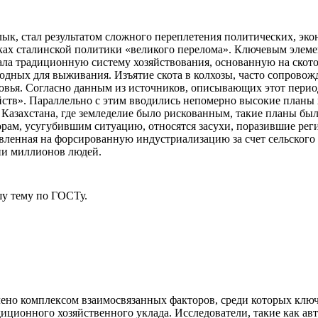
лык, стал результатом сложного переплетения политических, эк
ках сталинской политики «великого перелома». Ключевым элеме
ушала традиционную систему хозяйствования, основанную на ско
годных для выживания. Изъятие скота в колхозы, часто сопровож
ловья. Согласно данным из источников, описывающих этот перио
яйств». Параллельно с этим вводились непомерно высокие планы
Казахстана, где земледелие было рискованным, такие планы был
ам, усугубившим ситуацию, относятся засухи, поразившие регио
вленная на форсированную индустриализацию за счет сельского
ни миллионов людей.
у тему
по ГОСТу.
влено комплексом взаимосвязанных факторов, среди которых кл
ционного хозяйственного уклада. Исследователи, такие как авт