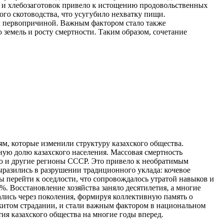
ки и хлебозаготовок привело к истощению продовольственных
ого скотоводства, что усугубило нехватку пищи.
их первопричиной. Важным фактором стало также
земель и росту смертности. Таким образом, сочетание
м, которые изменили структуру казахского общества.
ную долю казахского населения. Массовая смертность
ю и другие регионы СССР. Это привело к необратимым
ыразились в разрушении традиционного уклада: кочевое
 перейти к оседлости, что сопровождалось утратой навыков и
. Восстановление хозяйства заняло десятилетия, а многие
лись через поколения, формируя коллективную память о
житом страдании, и стали важным фактором в национальном
тия казахского общества на многие годы вперед.