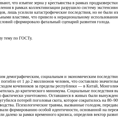
вают, что изъятие зерна у крестьянства в рамках продразверст
селения в рамках коллективизации разрушило систему экстенсивн
дов, лишь усилили катастрофические последствия, но не были 
ными властями, что привело к нерациональному использованию 
словий сформировало фатальный сценарий развития голода.
у тему
по ГОСТу.
ским демографическим, социальным и экономическим последствия
огибло от 1 до 2 миллионов человек, что составляло значитель
сходом кочевников за пределы республики — в Китай, Монголи
кратилась до критического минимума. Социальные последствия в
ло фактически уничтожено. Оставшиеся в живых были вынуждены
убился потерей поголовья скота, которое сократилось на 80–90%
одства. Психологические травмы, вызванные голодом, передава
вовали формированию особой идентичности, основанной на пере
ли далеко за рамки временного кризиса, определив вектор разви