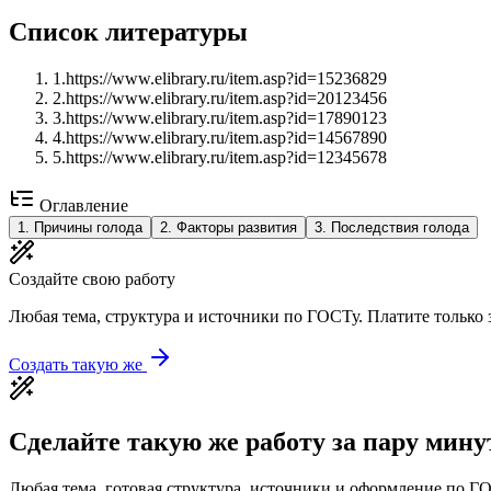
Список литературы
1
.
https://www.elibrary.ru/item.asp?id=15236829
2
.
https://www.elibrary.ru/item.asp?id=20123456
3
.
https://www.elibrary.ru/item.asp?id=17890123
4
.
https://www.elibrary.ru/item.asp?id=14567890
5
.
https://www.elibrary.ru/item.asp?id=12345678
Оглавление
1
.
Причины голода
2
.
Факторы развития
3
.
Последствия голода
Создайте свою работу
Любая тема, структура и источники по ГОСТу. Платите только з
Создать такую же
Сделайте такую же работу за пару мину
Любая тема, готовая структура, источники и оформление по ГО