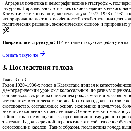
«Аграрная политика и демографические катастрофы», подчерки
ресурсов. Параллельно с этим, массовое оседание кочевого на
Климатические аномалии, включая засухи 1927–1928 и 1931 го
игнорирование местных особенностей хозяйствования централь
политических решений, экономических ошибок и природных у
Понравилась структура?
ИИ напишет такую же работу на
ваш
Создать такую же
3
.
Последствия голода
Глава
3
из
3
Голод 1920–1930-х годов в Казахстане привел к катастрофиче
Демографический урон был колоссальным: по разным оценкам, п
сопровождалась резким снижением рождаемости и массовым и
изменениям в этническом составе Казахстана, доля казахов со
скотоводство, составлявшее основу экономики и культуры, бы
знаний, накопленных поколениями. Экономический коллапс усуг
районы так и не вернулись к дореволюционному уровню произв
трагедии. В долгосрочной перспективе эти события способст
самосознании казахов. Таким образом, последствия голода выш