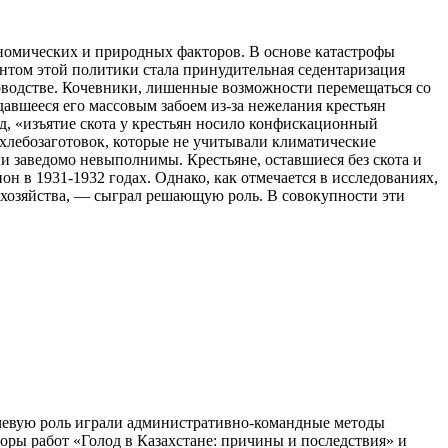
ономических и природных факторов. В основе катастрофы
нтом этой политики стала принудительная седентаризация
товодстве. Кочевники, лишенные возможности перемещаться со
давшееся его массовым забоем из-за нежелания крестьян
д, «изъятие скота у крестьян носило конфискационный
 хлебозаготовок, которые не учитывали климатические
и заведомо невыполнимы. Крестьяне, оставшиеся без скота и
н в 1931-1932 годах. Однако, как отмечается в исследованиях,
 хозяйства, — сыграл решающую роль. В совокупности эти
ючевую роль играли административно-командные методы
оры работ «Голод в Казахстане: причины и последствия» и