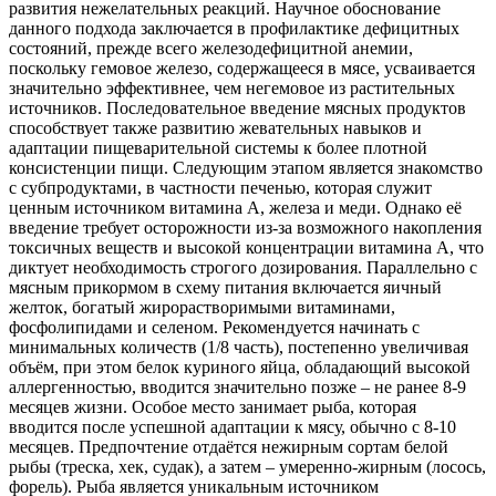
развития нежелательных реакций. Научное обоснование
данного подхода заключается в профилактике дефицитных
состояний, прежде всего железодефицитной анемии,
поскольку гемовое железо, содержащееся в мясе, усваивается
значительно эффективнее, чем негемовое из растительных
источников. Последовательное введение мясных продуктов
способствует также развитию жевательных навыков и
адаптации пищеварительной системы к более плотной
консистенции пищи. Следующим этапом является знакомство
с субпродуктами, в частности печенью, которая служит
ценным источником витамина A, железа и меди. Однако её
введение требует осторожности из-за возможного накопления
токсичных веществ и высокой концентрации витамина A, что
диктует необходимость строгого дозирования. Параллельно с
мясным прикормом в схему питания включается яичный
желток, богатый жирорастворимыми витаминами,
фосфолипидами и селеном. Рекомендуется начинать с
минимальных количеств (1/8 часть), постепенно увеличивая
объём, при этом белок куриного яйца, обладающий высокой
аллергенностью, вводится значительно позже – не ранее 8-9
месяцев жизни. Особое место занимает рыба, которая
вводится после успешной адаптации к мясу, обычно с 8-10
месяцев. Предпочтение отдаётся нежирным сортам белой
рыбы (треска, хек, судак), а затем – умеренно-жирным (лосось,
форель). Рыба является уникальным источником