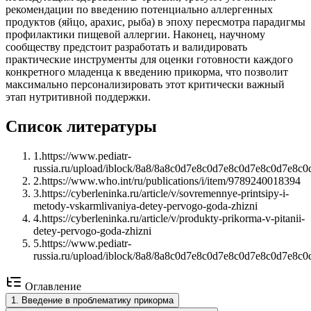
рекомендации по введению потенциально аллергенных
продуктов (яйцо, арахис, рыба) в эпоху пересмотра парадигмы
профилактики пищевой аллергии. Наконец, научному
сообществу предстоит разработать и валидировать
практические инструменты для оценки готовности каждого
конкретного младенца к введению прикорма, что позволит
максимально персонализировать этот критически важный
этап нутритивной поддержки.
Список литературы
1
.
https://www.pediatr-
russia.ru/upload/iblock/8a8/8a8c0d7e8c0d7e8c0d7e8c0d7e8c0
2
.
https://www.who.int/ru/publications/i/item/9789240018394
3
.
https://cyberleninka.ru/article/v/sovremennye-printsipy-i-
metody-vskarmlivaniya-detey-pervogo-goda-zhizni
4
.
https://cyberleninka.ru/article/v/produkty-prikorma-v-pitanii-
detey-pervogo-goda-zhizni
5
.
https://www.pediatr-
russia.ru/upload/iblock/8a8/8a8c0d7e8c0d7e8c0d7e8c0d7e8c0
Оглавление
1
.
Введение в проблематику прикорма