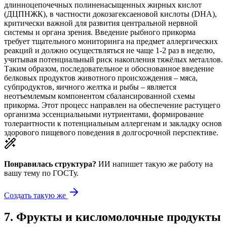
длинноцепочечных полиненасыщенных жирных кислот
(ДЦПНЖК), в частности докозагексаеновой кислоты (DHA),
критически важной для развития центральной нервной
системы и органа зрения. Введение рыбного прикорма
требует тщательного мониторинга на предмет аллергических
реакций и должно осуществляться не чаще 1-2 раз в неделю,
учитывая потенциальный риск накопления тяжёлых металлов.
Таким образом, последовательное и обоснованное введение
белковых продуктов животного происхождения – мяса,
субпродуктов, яичного желтка и рыбы – является
неотъемлемым компонентом сбалансированной схемы
прикорма. Этот процесс направлен на обеспечение растущего
организма эссенциальными нутриентами, формирование
толерантности к потенциальным аллергенам и закладку основ
здорового пищевого поведения в долгосрочной перспективе.
Понравилась структура?
ИИ напишет такую же работу на
вашу тему
по ГОСТу.
Создать такую же
7
.
Фрукты и кисломолочные продукты