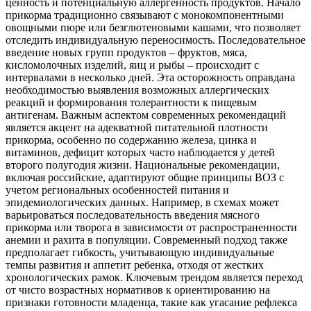
ценность и потенциальную аллергенность продуктов. Начало
прикорма традиционно связывают с монокомпонентными
овощными пюре или безглютеновыми кашами, что позволяет
отследить индивидуальную переносимость. Последовательное
введение новых групп продуктов – фруктов, мяса,
кисломолочных изделий, яиц и рыбы – происходит с
интервалами в несколько дней. Эта осторожность оправдана
необходимостью выявления возможных аллергических
реакций и формирования толерантности к пищевым
антигенам. Важным аспектом современных рекомендаций
является акцент на адекватной питательной плотности
прикорма, особенно по содержанию железа, цинка и
витаминов, дефицит которых часто наблюдается у детей
второго полугодия жизни. Национальные рекомендации,
включая российские, адаптируют общие принципы ВОЗ с
учетом региональных особенностей питания и
эпидемиологических данных. Например, в схемах может
варьироваться последовательность введения мясного
прикорма или творога в зависимости от распространенности
анемии и рахита в популяции. Современный подход также
предполагает гибкость, учитывающую индивидуальные
темпы развития и аппетит ребенка, отходя от жестких
хронологических рамок. Ключевым трендом является переход
от чисто возрастных нормативов к ориентированию на
признаки готовности младенца, такие как угасание рефлекса