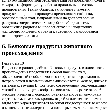
аспектом является приготовление каш без добавления соли и
сахара, что формирует у ребенка правильные вкусовые
предпочтения. Таким образом, включение злаковых
продуктов в рацион прикорма представляет собой научно
обоснованный этап, направленный на удовлетворение
растущих энергетических потребностей организма,
обогащение рациона микроэлементами и подготовку
желудочно-кишечного тракта к усвоению разнообразной
пищи взрослого типа.
6
.
Белковые продукты животного
происхождения
Глава
6
из
10
Введение в рацион ребёнка белковых продуктов животного
происхождения представляет собой важный этап,
обусловленный необходимостью покрытия возрастающих
потребностей в незаменимых аминокислотах, железе, цинке и
витаминах группы B. Согласно современным рекомендациям,
мясной прикорм целесообразно вводить в возрасте около 6
месяцев, начиная с монокомпонентных пюре из нежирных
сортов мяса, таких как кролик, индейка или телятина. Эти
виды мяса характеризуются высокой биодоступностью железа
и минимальным аллергенным потенциалом, что снижает риск