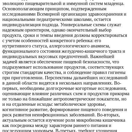
эволюцию пищеварительной и иммунной систем младенца.
Основополагающим принципом, подтвержденным
исследованиями Всемирной организации здравоохранения и
национальными педиатрическими школами, остается
индивидуализация подхода. Универсальные схемы служат
надежным ориентиром, однако окончательный выбор
продукта, сроки и темпы введения должны корректироваться
с учетом особенностей конкретного ребенка: его
нутритивного статуса, аллергологического анамнеза,
функционального состояния желудочно-кишечного тракта и
индивидуальных вкусовых предпочтений. Важнейшей
задачей является обеспечение пищевой безопасности, что
подразумевает использование продуктов, соответствующих
строгим стандартам качества, и соблюдение правил гигиены
при приготовлении. Перспективы дальнейших исследований
в данной области видятся в нескольких направлениях. Во-
первых, необходимы долгосрочные когортные исследования,
оценивающие влияние различных схем и продуктов прикорма
не только на ближайшие антропометрические показатели, но
и на отдаленные исходы: метаболическое здоровье,
когнитивное развитие, формирование пищевого поведения и
риск развития неинфекционных заболеваний. Во-вторых,
актуальным остается изучение роли микробиома кишечника
как посредника между характером раннего питания и
последующим здоровьем. В-третьих, требуют уточнения