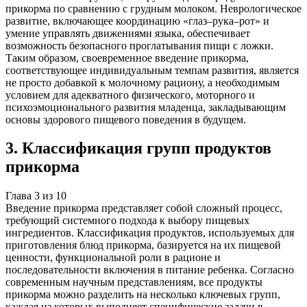
прикорма по сравнению с грудным молоком. Неврологическое
развитие, включающее координацию «глаз–рука–рот» и
умение управлять движениями языка, обеспечивает
возможность безопасного проглатывания пищи с ложки.
Таким образом, своевременное введение прикорма,
соответствующее индивидуальным темпам развития, является
не просто добавкой к молочному рациону, а необходимым
условием для адекватного физического, моторного и
психоэмоционального развития младенца, закладывающим
основы здорового пищевого поведения в будущем.
3
.
Классификация групп продуктов
прикорма
Глава
3
из
10
Введение прикорма представляет собой сложный процесс,
требующий системного подхода к выбору пищевых
ингредиентов. Классификация продуктов, используемых для
приготовления блюд прикорма, базируется на их пищевой
ценности, функциональной роли в рационе и
последовательности включения в питание ребенка. Согласно
современным научным представлениям, все продукты
прикорма можно разделить на несколько ключевых групп,
каждая из которых выполняет специфические задачи в