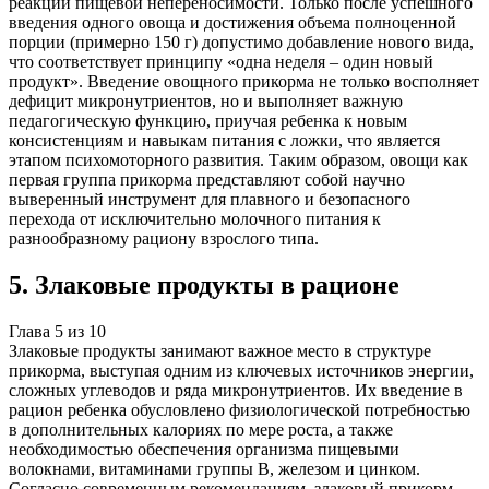
реакции пищевой непереносимости. Только после успешного
введения одного овоща и достижения объема полноценной
порции (примерно 150 г) допустимо добавление нового вида,
что соответствует принципу «одна неделя – один новый
продукт». Введение овощного прикорма не только восполняет
дефицит микронутриентов, но и выполняет важную
педагогическую функцию, приучая ребенка к новым
консистенциям и навыкам питания с ложки, что является
этапом психомоторного развития. Таким образом, овощи как
первая группа прикорма представляют собой научно
выверенный инструмент для плавного и безопасного
перехода от исключительно молочного питания к
разнообразному рациону взрослого типа.
5
.
Злаковые продукты в рационе
Глава
5
из
10
Злаковые продукты занимают важное место в структуре
прикорма, выступая одним из ключевых источников энергии,
сложных углеводов и ряда микронутриентов. Их введение в
рацион ребенка обусловлено физиологической потребностью
в дополнительных калориях по мере роста, а также
необходимостью обеспечения организма пищевыми
волокнами, витаминами группы B, железом и цинком.
Согласно современным рекомендациям, злаковый прикорм