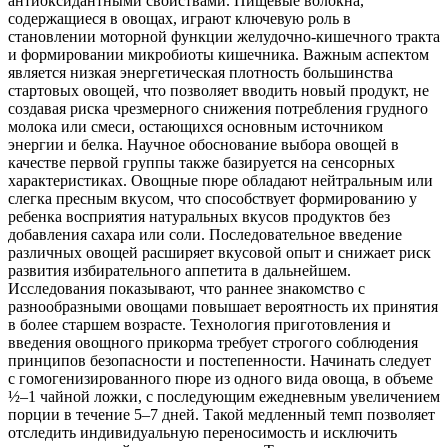
антиоксидантными свойствами. Пищевые волокна,
содержащиеся в овощах, играют ключевую роль в
становлении моторной функции желудочно-кишечного тракта
и формировании микробиоты кишечника. Важным аспектом
является низкая энергетическая плотность большинства
стартовых овощей, что позволяет вводить новый продукт, не
создавая риска чрезмерного снижения потребления грудного
молока или смеси, остающихся основным источником
энергии и белка. Научное обоснование выбора овощей в
качестве первой группы также базируется на сенсорных
характеристиках. Овощные пюре обладают нейтральным или
слегка пресным вкусом, что способствует формированию у
ребенка восприятия натуральных вкусов продуктов без
добавления сахара или соли. Последовательное введение
различных овощей расширяет вкусовой опыт и снижает риск
развития избирательного аппетита в дальнейшем.
Исследования показывают, что раннее знакомство с
разнообразными овощами повышает вероятность их принятия
в более старшем возрасте. Технология приготовления и
введения овощного прикорма требует строгого соблюдения
принципов безопасности и постепенности. Начинать следует
с гомогенизированного пюре из одного вида овоща, в объеме
½–1 чайной ложки, с последующим ежедневным увеличением
порции в течение 5–7 дней. Такой медленный темп позволяет
отследить индивидуальную переносимость и исключить