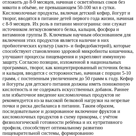
отложить до 8-9 месяцев, начиная с осветлённых соков без
мякоти в объёме, не превышающем 50-100 мл в сутки.
Кисломолочные продукты, включая детский кефир, йогурт и
творог, вводятся в питание детей первого года жизни, начиная
с 8-9 месяцев. Их роль в питании многогранна: они служат
источником легкоусвояемого белка, кальция, фосфора и
витаминов группы B. Ключевым научным обоснованием для
включения этих продуктов является наличие в них
пробиотических культур (лакто- и бифидобактерий), которые
способствуют становлению здоровой микробиоты кишечника,
улучшают процессы пищеварения и укрепляют иммунную
защиту. Согласно позиции, изложенной в национальных
программах, творог, как концентрированный источник белка
и кальция, вводится с осторожностью, начиная с порции 5-10
грамм, с постепенным увеличением до 50 грамм к году. Кефир
и йогурты для детского питания должны иметь пониженную
кислотность и не содержать искусственных добавок. Раннее
или избыточное введение кисломолочных продуктов не
рекомендуется из-за высокой белковой нагрузки на незрелые
почки и риска дисбаланса в питании. Таким образом,
последовательное и дозированное включение фруктов и
кисломолочных продуктов в схему прикорма, с учётом
физиологической готовности ребёнка и их нутритивного
профиля, способствует оптимальному развитию
пищеварительной системы, формированию