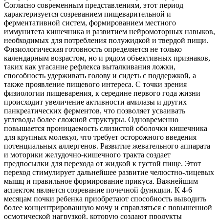
Согласно современным представлениям, этот период
характеризуется созреванием пищеварительной и
ферментативной систем, формированием местного
иммунитета кишечника и развитием нейромоторных навыков,
необходимых для потребления полужидкой и твердой пищи.
Физиологическая готовность определяется не только
календарным возрастом, но и рядом объективных признаков,
таких как угасание рефлекса выталкивания ложки,
способность удерживать голову и сидеть с поддержкой, а
также проявление пищевого интереса. С точки зрения
физиологии пищеварения, к середине первого года жизни
происходит увеличение активности амилазы и других
панкреатических ферментов, что позволяет усваивать
углеводы более сложной структуры. Одновременно
повышается проницаемость слизистой оболочки кишечника
для крупных молекул, что требует осторожного введения
потенциальных аллергенов. Развитие жевательного аппарата
и моторики желудочно-кишечного тракта создает
предпосылки для перехода от жидкой к густой пище. Этот
переход стимулирует дальнейшее развитие челюстно-лицевых
мышц и правильное формирование прикуса. Важнейшим
аспектом является созревание почечной функции. К 4-6
месяцам почки ребенка приобретают способность выводить
более концентрированную мочу и справляться с повышенной
осмотической нагрузкой, которую создают продукты