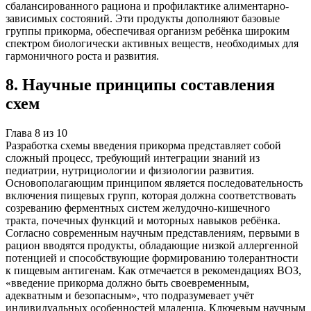
сбалансированного рациона и профилактике алиментарно-
зависимых состояний. Эти продукты дополняют базовые
группы прикорма, обеспечивая организм ребёнка широким
спектром биологически активных веществ, необходимых для
гармоничного роста и развития.
8
.
Научные принципы составления
схем
Глава
8
из
10
Разработка схемы введения прикорма представляет собой
сложный процесс, требующий интеграции знаний из
педиатрии, нутрициологии и физиологии развития.
Основополагающим принципом является последовательность
включения пищевых групп, которая должна соответствовать
созреванию ферментных систем желудочно-кишечного
тракта, почечных функций и моторных навыков ребёнка.
Согласно современным научным представлениям, первыми в
рацион вводятся продукты, обладающие низкой аллергенной
потенцией и способствующие формированию толерантности
к пищевым антигенам. Как отмечается в рекомендациях ВОЗ,
«введение прикорма должно быть своевременным,
адекватным и безопасным», что подразумевает учёт
индивидуальных особенностей младенца. Ключевым научным