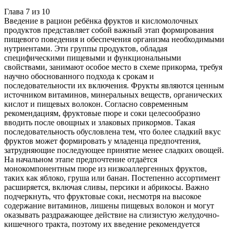
Глава
7
из
10
Введение в рацион ребёнка фруктов и кисломолочных
продуктов представляет собой важный этап формирования
пищевого поведения и обеспечения организма необходимыми
нутриентами. Эти группы продуктов, обладая
специфическими пищевыми и функциональными
свойствами, занимают особое место в схеме прикорма, требуя
научно обоснованного подхода к срокам и
последовательности их включения. Фрукты являются ценным
источником витаминов, минеральных веществ, органических
кислот и пищевых волокон. Согласно современным
рекомендациям, фруктовые пюре и соки целесообразно
вводить после овощных и злаковых прикормов. Такая
последовательность обусловлена тем, что более сладкий вкус
фруктов может формировать у младенца предпочтения,
затрудняющие последующее принятие менее сладких овощей.
На начальном этапе предпочтение отдаётся
монокомпонентным пюре из низкоаллергенных фруктов,
таких как яблоко, груша или банан. Постепенно ассортимент
расширяется, включая сливы, персики и абрикосы. Важно
подчеркнуть, что фруктовые соки, несмотря на высокое
содержание витаминов, лишены пищевых волокон и могут
оказывать раздражающее действие на слизистую желудочно-
кишечного тракта, поэтому их введение рекомендуется