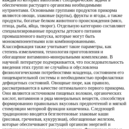
обеспечении растущего организма необходимыми
нутриентами. Основными группами продуктов прикорма
являются овощи, злаковые (крупы), фрукты и ягоды, а также
продукты, богатые белком животного происхождения (мясо,
птица, рыба, яйца, творог). Отдельную категорию составляют
специализированные продукты детского питания
промышленного выпуска, которые могут быть
монокомпонентными или комбинированными.
Классификация также учитывает такие параметры, как
степень измельчения, технология приготовления и
обогащение витаминно-минеральными комплексами. В
научной литературе подчеркивается, что последовательность
введения этих групп не случайна и обусловлена
физиологическими потребностями младенца, состоянием его
пищеварительной системы и необходимостью профилактики
дефицитных состояний. Овощные пюре, как правило,
рассматриваются в качестве оптимального первого прикорма.
Они являются источником пищевых волокон, органических
кислот, витаминов и ряда минеральных веществ, способствуя
формированию правильных вкусовых предпочтений и мягкой
стимуляции моторной функции кишечника. Следующей
традиционно вводятся безглютеновые злаковые каши
(рисовая, гречневая, кукурузная), обогащенные железом,
которые обеспечивают растущий организм энергией и