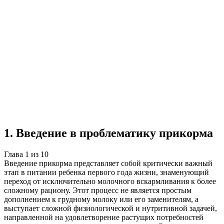
Учебная работа
10 глав
≈14 страниц
5
источников
Создать такую же
Готовая работа по ГОСТу — от 99₽
1
.
Введение в проблематику прикорма
Глава
1
из
10
Введение прикорма представляет собой критически важный
этап в питании ребенка первого года жизни, знаменующий
переход от исключительно молочного вскармливания к более
сложному рациону. Этот процесс не является простым
дополнением к грудному молоку или его заменителям, а
выступает сложной физиологической и нутритивной задачей,
направленной на удовлетворение растущих потребностей