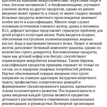
критически важными микроэлементами. Фруктовые пюре и
соки, богатые витамином С и биофлавоноидами, улучшают
усвоение железа из других продуктов, однако их раннее
введение может привести к отказу от менее сладких овощей.
Белковые продукты животного происхождения занимают
особое место в классификации. Мясное пюре служит
основным источником гемового железа, цинка и витамина
B12, дефицит которых представляет серьезную проблему для
детей второго полугодия жизни. Рыба вводится позднее,
обеспечивая поступление полиненасыщенных жирных
кислот, йода и высококачественного белка. Творог и яичный
желток дополняют белковый компонент рациона, однако их
количество строго дозируется. Кисломолочные продукты,
такие как детский кефир или йогурт, способствуют
нормализации микробиоты кишечника. Таким образом,
классификация продуктов прикорма отражает не только их
состав, но и иерархию пищевых потребностей ребенка.
Научно обоснованный порядок введения этих групп
направлен на плавную адаптацию желудочно-кишечного
тракта, профилактику аллергических реакций и
формирование сбалансированного рациона, адекватного
этапам психомоторного развития. Последовательность и
сроки введения каждой группы являются предметом
детального рассмотрения в современных национальных
рекомендациях и руководствах Всемирной организации