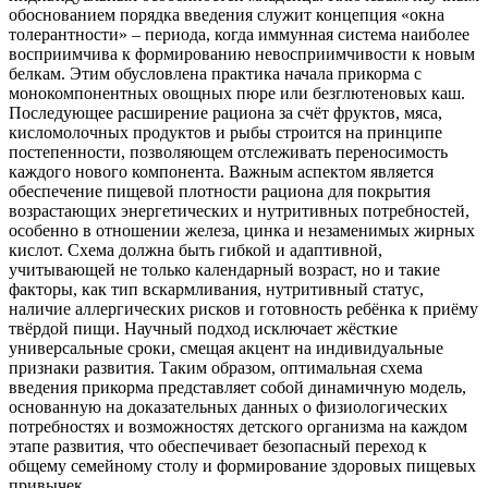
обоснованием порядка введения служит концепция «окна
толерантности» – периода, когда иммунная система наиболее
восприимчива к формированию невосприимчивости к новым
белкам. Этим обусловлена практика начала прикорма с
монокомпонентных овощных пюре или безглютеновых каш.
Последующее расширение рациона за счёт фруктов, мяса,
кисломолочных продуктов и рыбы строится на принципе
постепенности, позволяющем отслеживать переносимость
каждого нового компонента. Важным аспектом является
обеспечение пищевой плотности рациона для покрытия
возрастающих энергетических и нутритивных потребностей,
особенно в отношении железа, цинка и незаменимых жирных
кислот. Схема должна быть гибкой и адаптивной,
учитывающей не только календарный возраст, но и такие
факторы, как тип вскармливания, нутритивный статус,
наличие аллергических рисков и готовность ребёнка к приёму
твёрдой пищи. Научный подход исключает жёсткие
универсальные сроки, смещая акцент на индивидуальные
признаки развития. Таким образом, оптимальная схема
введения прикорма представляет собой динамичную модель,
основанную на доказательных данных о физиологических
потребностях и возможностях детского организма на каждом
этапе развития, что обеспечивает безопасный переход к
общему семейному столу и формирование здоровых пищевых
привычек.