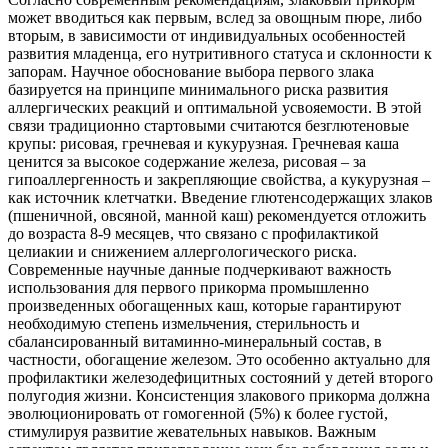
может вводиться как первым, вслед за овощным пюре, либо
вторым, в зависимости от индивидуальных особенностей
развития младенца, его нутритивного статуса и склонности к
запорам. Научное обоснование выбора первого злака
базируется на принципе минимального риска развития
аллергических реакций и оптимальной усвояемости. В этой
связи традиционно стартовыми считаются безглютеновые
крупы: рисовая, гречневая и кукурузная. Гречневая каша
ценится за высокое содержание железа, рисовая – за
гипоаллергенность и закрепляющие свойства, а кукурузная –
как источник клетчатки. Введение глютенсодержащих злаков
(пшеничной, овсяной, манной каш) рекомендуется отложить
до возраста 8-9 месяцев, что связано с профилактикой
целиакии и снижением аллергологического риска.
Современные научные данные подчеркивают важность
использования для первого прикорма промышленно
произведенных обогащенных каш, которые гарантируют
необходимую степень измельчения, стерильность и
сбалансированный витаминно-минеральный состав, в
частности, обогащение железом. Это особенно актуально для
профилактики железодефицитных состояний у детей второго
полугодия жизни. Консистенция злакового прикорма должна
эволюционировать от гомогенной (5%) к более густой,
стимулируя развитие жевательных навыков. Важным