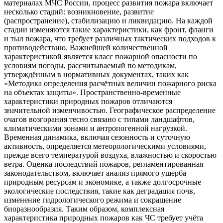
материалах МЧС России, процесс развития пожара включает
несколько стадий: возникновение, развитие
(распространение), стабилизацию и ликвидацию. На каждой
стадии изменяются такие характеристики, как фронт, фланги
и тыл пожара, что требует различных тактических подходов к
противодействию. Важнейшей количественной
характеристикой является класс пожарной опасности по
условиям погоды, рассчитываемый по методикам,
утверждённым в нормативных документах, таких как
«Методика определения расчётных величин пожарного риска
на объектах защиты». Пространственно-временные
характеристики природных пожаров отличаются
значительной изменчивостью. Географическое распределение
очагов возгорания тесно связано с типами ландшафтов,
климатическими зонами и антропогенной нагрузкой.
Временная динамика, включая сезонность и суточную
активность, определяется метеорологическими условиями,
прежде всего температурой воздуха, влажностью и скоростью
ветра. Оценка последствий пожаров, регламентированная
законодательством, включает анализ прямого ущерба
природным ресурсам и экономике, а также долгосрочные
экологические последствия, такие как деградация почв,
изменение гидрологического режима и сокращение
биоразнообразия. Таким образом, комплексная
характеристика природных пожаров как ЧС требует учёта