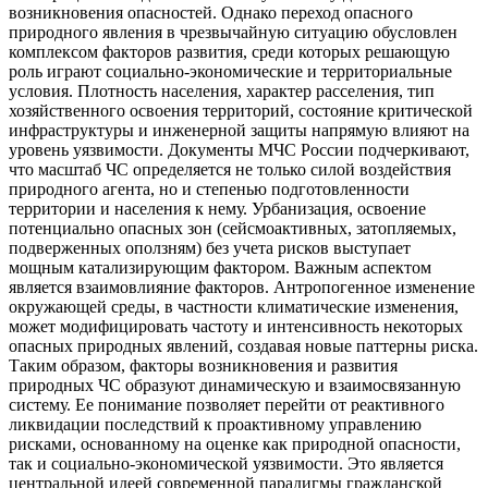
возникновения опасностей. Однако переход опасного
природного явления в чрезвычайную ситуацию обусловлен
комплексом факторов развития, среди которых решающую
роль играют социально-экономические и территориальные
условия. Плотность населения, характер расселения, тип
хозяйственного освоения территорий, состояние критической
инфраструктуры и инженерной защиты напрямую влияют на
уровень уязвимости. Документы МЧС России подчеркивают,
что масштаб ЧС определяется не только силой воздействия
природного агента, но и степенью подготовленности
территории и населения к нему. Урбанизация, освоение
потенциально опасных зон (сейсмоактивных, затопляемых,
подверженных оползням) без учета рисков выступает
мощным катализирующим фактором. Важным аспектом
является взаимовлияние факторов. Антропогенное изменение
окружающей среды, в частности климатические изменения,
может модифицировать частоту и интенсивность некоторых
опасных природных явлений, создавая новые паттерны риска.
Таким образом, факторы возникновения и развития
природных ЧС образуют динамическую и взаимосвязанную
систему. Ее понимание позволяет перейти от реактивного
ликвидации последствий к проактивному управлению
рисками, основанному на оценке как природной опасности,
так и социально-экономической уязвимости. Это является
центральной идеей современной парадигмы гражданской