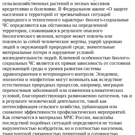
сельскохозяйственных растений и лесных массивов
вредителями и болезнями. В Федеральном законе «О защите
населения и территорий от чрезвычайных ситуаций
природного и техногенного характера» биолого-социальные
ЧС определяются как обстановка на определенной
территории, сложившаяся в результате опасного
биологического явления, которое может повлечь или
повлекло за собой человеческие жертвы, ущерб здоровью
людей и окружающей природной среде, значительные
материальные потери и нарушение условий
жизнедеятельности людей. Ключевой особенностью биолого-
социальных ЧС является их прямая зависимость от состояния
окружающей среды и уровня развития системы
здравоохранения и ветеринарного контроля. Эпидемии,
эпизоотии и эпифитотии могут возникать как вследствие
естественных природных процессов, например, миграции
переносчиков заболеваний или изменения климатических
условий, благоприятствующих размножению патогенов, так и
в результате человеческой деятельности, такой как
интенсификация сельского хозяйства, урбанизация или
снижение эффективности профилактических мероприятий.
Как отмечается в материалах МЧС России, масштабы
последствий подобных ситуаций определяются не только
вирулентностью возбудителя, но и плотностью населения,
транспортной связанностью территорий и готовностью