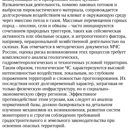
Вулканическая деятельность, помимо лавовых потоков и
выбросов пирокластического материала, сопровождается
долгосрочным воздействием на климат и окружающую среду
через эмиссию пепла и газов. Массовые перемещения горных
пород – оползни, сели и обвалы – часто инициируются
сочетанием природных триггеров, таких как сейсмическая
активность или обильные осадки, и антропогенного фактора,
например, нерациональной хозяйственной деятельностью на
склонах. Как отмечается в методических документах МЧС
России, оценка риска возникновения этих процессов требует
комплексного анализа геологических,
гидрометеорологических и техногенных условий территории.
Таким образом, геологические ЧС характеризуются высокой
интенсивностью воздействия, локальным, но глубоким
поражением территорий и сложностью прогнозирования. Их
последствия носят долговременный характер, затрагивая не
только физическую инфраструктуру, но и социально-
экономическую сферу регионов. Эффективное
противодействие этим угрозам, как следует из анализа
нормативной базы, должно базироваться на детальном
изучении механизмов их возникновения, развитии систем
мониторинга и строгом соблюдении требований
градостроительного и земельного законодательства при
освоении опасных территорий.