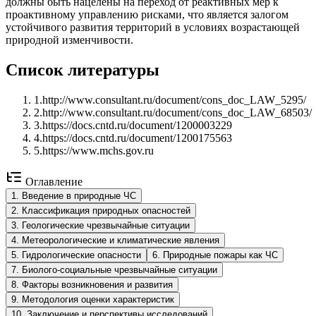
должны быть нацелены на переход от реактивных мер к
проактивному управлению рисками, что является залогом
устойчивого развития территорий в условиях возрастающей
природной изменчивости.
Список литературы
1
.
http://www.consultant.ru/document/cons_doc_LAW_5295/
2
.
http://www.consultant.ru/document/cons_doc_LAW_68503/
3
.
https://docs.cntd.ru/document/1200003229
4
.
https://docs.cntd.ru/document/1200175563
5
.
https://www.mchs.gov.ru
Оглавление
1
.
Введение в природные ЧС
2
.
Классификация природных опасностей
3
.
Геологические чрезвычайные ситуации
4
.
Метеорологические и климатические явления
5
.
Гидрологические опасности
6
.
Природные пожары как ЧС
7
.
Биолого-социальные чрезвычайные ситуации
8
.
Факторы возникновения и развития
9
.
Методология оценки характеристик
10
.
Заключение и перспективы исследований