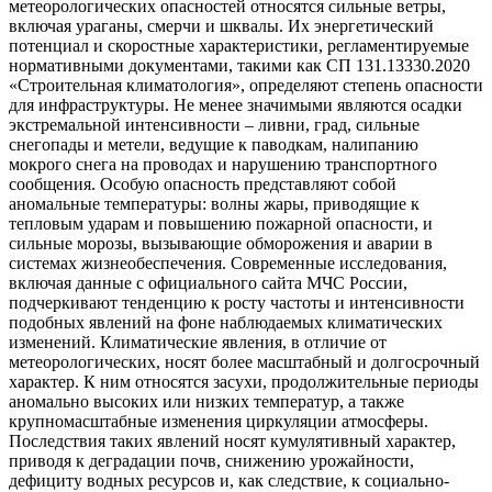
метеорологических опасностей относятся сильные ветры,
включая ураганы, смерчи и шквалы. Их энергетический
потенциал и скоростные характеристики, регламентируемые
нормативными документами, такими как СП 131.13330.2020
«Строительная климатология», определяют степень опасности
для инфраструктуры. Не менее значимыми являются осадки
экстремальной интенсивности – ливни, град, сильные
снегопады и метели, ведущие к паводкам, налипанию
мокрого снега на проводах и нарушению транспортного
сообщения. Особую опасность представляют собой
аномальные температуры: волны жары, приводящие к
тепловым ударам и повышению пожарной опасности, и
сильные морозы, вызывающие обморожения и аварии в
системах жизнеобеспечения. Современные исследования,
включая данные с официального сайта МЧС России,
подчеркивают тенденцию к росту частоты и интенсивности
подобных явлений на фоне наблюдаемых климатических
изменений. Климатические явления, в отличие от
метеорологических, носят более масштабный и долгосрочный
характер. К ним относятся засухи, продолжительные периоды
аномально высоких или низких температур, а также
крупномасштабные изменения циркуляции атмосферы.
Последствия таких явлений носят кумулятивный характер,
приводя к деградации почв, снижению урожайности,
дефициту водных ресурсов и, как следствие, к социально-