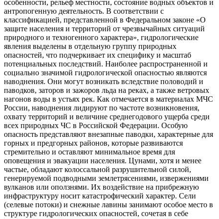
особенности, рельеф местности, состояние водных объектов и
антропогенную деятельность. В соответствии с
классификацией, представленной в Федеральном законе «О
защите населения и территорий от чрезвычайных ситуаций
природного и техногенного характера», гидрологические
явления выделены в отдельную группу природных
опасностей, что подчеркивает их специфику и масштаб
потенциальных последствий. Наиболее распространенной и
социально значимой гидрологической опасностью являются
наводнения. Они могут возникать вследствие половодий и
паводков, заторов и зажоров льда на реках, а также ветровых
нагонов воды в устьях рек. Как отмечается в материалах МЧС
России, наводнения лидируют по частоте возникновения,
охвату территорий и величине среднегодового ущерба среди
всех природных ЧС в Российской Федерации. Особую
опасность представляют внезапные паводки, характерные для
горных и предгорных районов, которые развиваются
стремительно и оставляют минимальное время для
оповещения и эвакуации населения. Цунами, хотя и менее
частые, обладают колоссальной разрушительной силой,
генерируемой подводными землетрясениями, извержениями
вулканов или оползнями. Их воздействие на прибрежную
инфраструктуру носит катастрофический характер. Сели
(селевые потоки) и снежные лавины занимают особое место в
структуре гидрологических опасностей, сочетая в себе