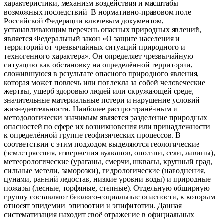
характеристики, механизм воздействия и масштабы
возможных последствий. В нормативно-правовом поле
Российской Федерации ключевым документом,
устанавливающим перечень опасных природных явлений,
является Федеральный закон «О защите населения и
территорий от чрезвычайных ситуаций природного и
техногенного характера». Он определяет чрезвычайную
ситуацию как обстановку на определённой территории,
сложившуюся в результате опасного природного явления,
которая может повлечь или повлекла за собой человеческие
жертвы, ущерб здоровью людей или окружающей среде,
значительные материальные потери и нарушение условий
жизнедеятельности. Наиболее распространённым и
методологически значимым является разделение природных
опасностей по сфере их возникновения или принадлежности
к определённой группе геофизических процессов. В
соответствии с этим подходом выделяются геологические
(землетрясения, извержения вулканов, оползни, сели, лавины),
метеорологические (ураганы, смерчи, шквалы, крупный град,
сильные метели, заморозки), гидрологические (наводнения,
цунами, ранний ледостав, низкие уровни воды) и природные
пожары (лесные, торфяные, степные). Отдельную обширную
группу составляют биолого-социальные опасности, к которым
относят эпидемии, эпизоотии и эпифитотии. Данная
систематизация находит своё отражение в официальных