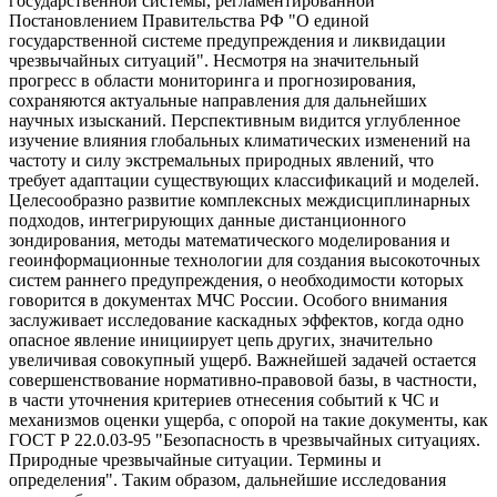
государственной системы, регламентированной
Постановлением Правительства РФ "О единой
государственной системе предупреждения и ликвидации
чрезвычайных ситуаций". Несмотря на значительный
прогресс в области мониторинга и прогнозирования,
сохраняются актуальные направления для дальнейших
научных изысканий. Перспективным видится углубленное
изучение влияния глобальных климатических изменений на
частоту и силу экстремальных природных явлений, что
требует адаптации существующих классификаций и моделей.
Целесообразно развитие комплексных междисциплинарных
подходов, интегрирующих данные дистанционного
зондирования, методы математического моделирования и
геоинформационные технологии для создания высокоточных
систем раннего предупреждения, о необходимости которых
говорится в документах МЧС России. Особого внимания
заслуживает исследование каскадных эффектов, когда одно
опасное явление инициирует цепь других, значительно
увеличивая совокупный ущерб. Важнейшей задачей остается
совершенствование нормативно-правовой базы, в частности,
в части уточнения критериев отнесения событий к ЧС и
механизмов оценки ущерба, с опорой на такие документы, как
ГОСТ Р 22.0.03-95 "Безопасность в чрезвычайных ситуациях.
Природные чрезвычайные ситуации. Термины и
определения". Таким образом, дальнейшие исследования