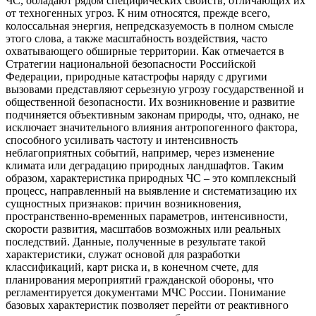
ЧС, обладают рядом специфических свойств, отличающих их
от техногенных угроз. К ним относятся, прежде всего,
колоссальная энергия, непредсказуемость в полном смысле
этого слова, а также масштабность воздействия, часто
охватывающего обширные территории. Как отмечается в
Стратегии национальной безопасности Российской
Федерации, природные катастрофы наряду с другими
вызовами представляют серьезную угрозу государственной и
общественной безопасности. Их возникновение и развитие
подчиняется объективным законам природы, что, однако, не
исключает значительного влияния антропогенного фактора,
способного усиливать частоту и интенсивность
неблагоприятных событий, например, через изменение
климата или деградацию природных ландшафтов. Таким
образом, характеристика природных ЧС – это комплексный
процесс, направленный на выявление и систематизацию их
сущностных признаков: причин возникновения,
пространственно-временных параметров, интенсивности,
скорости развития, масштабов возможных или реальных
последствий. Данные, полученные в результате такой
характеристики, служат основой для разработки
классификаций, карт риска и, в конечном счете, для
планирования мероприятий гражданской обороны, что
регламентируется документами МЧС России. Понимание
базовых характеристик позволяет перейти от реактивного