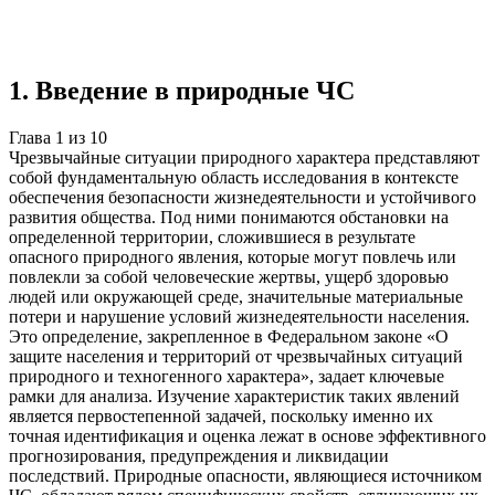
Учебная работа
10 глав
≈15 страниц
5
источников
Создать такую же
Готовая работа по ГОСТу — от 99₽
1
.
Введение в природные ЧС
Глава
1
из
10
Чрезвычайные ситуации природного характера представляют
собой фундаментальную область исследования в контексте
обеспечения безопасности жизнедеятельности и устойчивого
развития общества. Под ними понимаются обстановки на
определенной территории, сложившиеся в результате
опасного природного явления, которые могут повлечь или
повлекли за собой человеческие жертвы, ущерб здоровью
людей или окружающей среде, значительные материальные
потери и нарушение условий жизнедеятельности населения.
Это определение, закрепленное в Федеральном законе «О
защите населения и территорий от чрезвычайных ситуаций
природного и техногенного характера», задает ключевые
рамки для анализа. Изучение характеристик таких явлений
является первостепенной задачей, поскольку именно их
точная идентификация и оценка лежат в основе эффективного
прогнозирования, предупреждения и ликвидации
последствий. Природные опасности, являющиеся источником