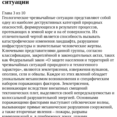
ситуации
Глава
3
из
10
Геологические чрезвычайные ситуации представляют собой
одну из наиболее деструктивных категорий природных
опасностей, формирующихся в результате процессов,
протекающих в земной коре и на её поверхности. Их
отличительной чертой является способность вызывать
катастрофические изменения ландшафта, разрушение
инфраструктуры и значительные человеческие жертвы.
Ключевыми представителями данной группы, согласно
классификации, закреплённой в законодательных актах, таких
как Федеральный закон «О защите населения и территорий от
чрезвычайных ситуаций природного и техногенного
характера», являются землетрясения, извержения вулканов,
оползни, сели и обвалы. Каждое из этих явлений обладает
уникальным механизмом возникновения и специфическим
набором поражающих факторов. Землетрясения,
возникающие вследствие внезапных смещений
тектонических плит, выделяются своей непредсказуемостью и
колоссальной разрушительной энергией. Основными
поражающими факторами выступают сейсмические волны,
вызывающие прямые механические разрушения сооружений,
а также вторичные явления – пожары, разрывы
коммуникаций и, в прибрежных зонах, цунами.