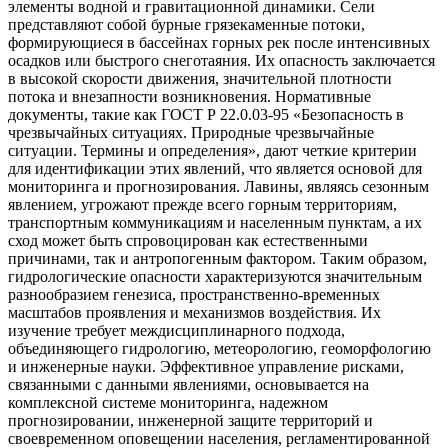
элементы водной и гравитационной динамики. Сели
представляют собой бурные грязекаменные потоки,
формирующиеся в бассейнах горных рек после интенсивных
осадков или быстрого снеготаяния. Их опасность заключается
в высокой скорости движения, значительной плотности
потока и внезапности возникновения. Нормативные
документы, такие как ГОСТ Р 22.0.03-95 «Безопасность в
чрезвычайных ситуациях. Природные чрезвычайные
ситуации. Термины и определения», дают четкие критерии
для идентификации этих явлений, что является основой для
мониторинга и прогнозирования. Лавины, являясь сезонным
явлением, угрожают прежде всего горным территориям,
транспортным коммуникациям и населенным пунктам, а их
сход может быть спровоцирован как естественными
причинами, так и антропогенным фактором. Таким образом,
гидрологические опасности характеризуются значительным
разнообразием генезиса, пространственно-временных
масштабов проявления и механизмов воздействия. Их
изучение требует междисциплинарного подхода,
объединяющего гидрологию, метеорологию, геоморфологию
и инженерные науки. Эффективное управление рисками,
связанными с данными явлениями, основывается на
комплексной системе мониторинга, надежном
прогнозировании, инженерной защите территорий и
своевременном оповещении населения, регламентированной