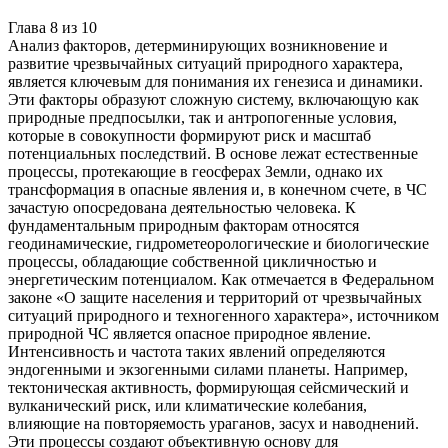
Глава
8
из
10
Анализ факторов, детерминирующих возникновение и
развитие чрезвычайных ситуаций природного характера,
является ключевым для понимания их генезиса и динамики.
Эти факторы образуют сложную систему, включающую как
природные предпосылки, так и антропогенные условия,
которые в совокупности формируют риск и масштаб
потенциальных последствий. В основе лежат естественные
процессы, протекающие в геосферах Земли, однако их
трансформация в опасные явления и, в конечном счете, в ЧС
зачастую опосредована деятельностью человека. К
фундаментальным природным факторам относятся
геодинамические, гидрометеорологические и биологические
процессы, обладающие собственной цикличностью и
энергетическим потенциалом. Как отмечается в Федеральном
законе «О защите населения и территорий от чрезвычайных
ситуаций природного и техногенного характера», источником
природной ЧС является опасное природное явление.
Интенсивность и частота таких явлений определяются
эндогенными и экзогенными силами планеты. Например,
тектоническая активность, формирующая сейсмический и
вулканический риск, или климатические колебания,
влияющие на повторяемость ураганов, засух и наводнений.
Эти процессы создают объективную основу для