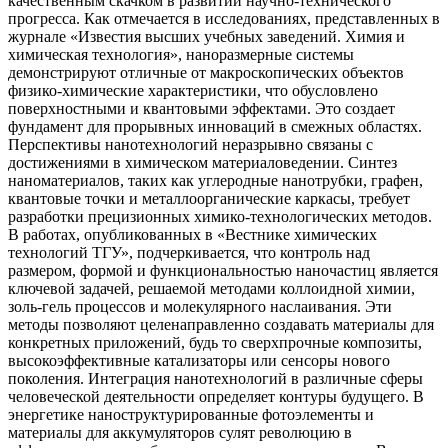
качественным скачком в развитии научно-технического
прогресса. Как отмечается в исследованиях, представленных в
журнале «Известия высших учебных заведений. Химия и
химическая технология», наноразмерные системы
демонстрируют отличные от макроскопических объектов
физико-химические характеристики, что обусловлено
поверхностными и квантовыми эффектами. Это создает
фундамент для прорывных инноваций в смежных областях.
Перспективы нанотехнологий неразрывно связаны с
достижениями в химическом материаловедении. Синтез
наноматериалов, таких как углеродные нанотрубки, графен,
квантовые точки и металлоорганические каркасы, требует
разработки прецизионных химико-технологических методов.
В работах, опубликованных в «Вестнике химических
технологий ТГУ», подчеркивается, что контроль над
размером, формой и функциональностью наночастиц является
ключевой задачей, решаемой методами коллоидной химии,
золь-гель процессов и молекулярного наслаивания. Эти
методы позволяют целенаправленно создавать материалы для
конкретных приложений, будь то сверхпрочные композиты,
высокоэффективные катализаторы или сенсоры нового
поколения. Интеграция нанотехнологий в различные сферы
человеческой деятельности определяет контуры будущего. В
энергетике наноструктурированные фотоэлементы и
материалы для аккумуляторов сулят революцию в