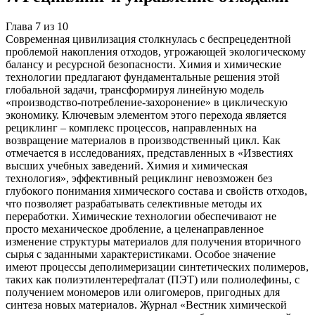
Глава
7
из
10
Современная цивилизация столкнулась с беспрецедентной
проблемой накопления отходов, угрожающей экологическому
балансу и ресурсной безопасности. Химия и химические
технологии предлагают фундаментальные решения этой
глобальной задачи, трансформируя линейную модель
«производство-потребление-захоронение» в циклическую
экономику. Ключевым элементом этого перехода является
рециклинг – комплекс процессов, направленных на
возвращение материалов в производственный цикл. Как
отмечается в исследованиях, представленных в «Известиях
высших учебных заведений. Химия и химическая
технология», эффективный рециклинг невозможен без
глубокого понимания химического состава и свойств отходов,
что позволяет разрабатывать селективные методы их
переработки. Химические технологии обеспечивают не
просто механическое дробление, а целенаправленное
изменение структуры материалов для получения вторичного
сырья с заданными характеристиками. Особое значение
имеют процессы деполимеризации синтетических полимеров,
таких как полиэтилентерефталат (ПЭТ) или полиолефины, с
получением мономеров или олигомеров, пригодных для
синтеза новых материалов. Журнал «Вестник химической