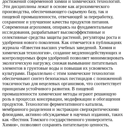
достижений современной химии и химических технологий.
Эти дисциплины лежат в основе как агрохимического
производства, обеспечивающего сырьевую базу, так и
пищевой промышленности, отвечающей за переработку,
сохранение и улучшение качества продуктов питания.
Современная агрохимия, опираясь на фундаментальные
исследования, разрабатывает высокоэффективные и
селективные средства защиты растений, регуляторы роста и
удобрения нового поколения. Как отмечается в публикациях
журнала «Известия высших учебных заведений. Химия и
химическая технология», создание медленнодействующих и
контролируемых форм удобрений позволяет минимизировать
экологическую нагрузку, снижая вымывание питательных
элементов в грунтовые воды и повышая их усвояемость
культурами. Параллельно с этим химические технологии
обеспечивают синтез безопасных пестицидов с пониженной
токсичностью для нецелевых организмов, что соответствует
принципам устойчивого развития. В пищевой
промышленности химические методы играют решающую
роль в процессах консервации, модификации и обогащения
продуктов. Технологии ферментативного катализа,
мембранного разделения и экстракции сверхкритическими
флюидами, активно обсуждаемые в научных изданиях, таких
как «Вестник Томского государственного университета.
Химия», позволяют сохранять питательную ценность,