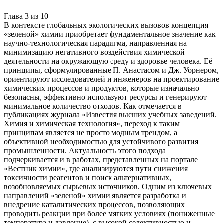
Глава
3
из
10
В контексте глобальных экологических вызовов концепция
«зеленой» химии приобретает фундаментальное значение как
научно-технологическая парадигма, направленная на
минимизацию негативного воздействия химической
деятельности на окружающую среду и здоровье человека. Её
принципы, сформулированные П. Анастасом и Дж. Уорнером,
ориентируют исследователей и инженеров на проектирование
химических процессов и продуктов, которые изначально
безопасны, эффективно используют ресурсы и генерируют
минимальное количество отходов. Как отмечается в
публикациях журнала «Известия высших учебных заведений.
Химия и химическая технология», переход к таким
принципам является не просто модным трендом, а
объективной необходимостью для устойчивого развития
промышленности. Актуальность этого подхода
подчеркивается и в работах, представленных на портале
«Вестник химии», где анализируются пути снижения
токсичности реагентов и поиск альтернативных,
возобновляемых сырьевых источников. Одним из ключевых
направлений «зеленой» химии является разработка и
внедрение каталитических процессов, позволяющих
проводить реакции при более мягких условиях (пониженные
температура и давление), с высокой селективностью и