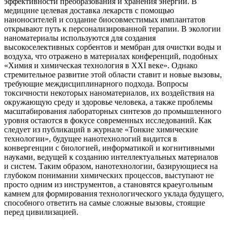
эффективности преобразования и хранения энергии. В
медицине целевая доставка лекарств с помощью
наноносителей и создание биосовместимых имплантатов
открывают путь к персонализированной терапии. В экологии
наноматериалы используются для создания
высокоселективных сорбентов и мембран для очистки воды и
воздуха, что отражено в материалах конференций, подобных
«Химия и химическая технология в XXI веке». Однако
стремительное развитие этой области ставит и новые вызовы,
требующие междисциплинарного подхода. Вопросы
токсичности некоторых наноматериалов, их воздействия на
окружающую среду и здоровье человека, а также проблемы
масштабирования лабораторных синтезов до промышленного
уровня остаются в фокусе современных исследований. Как
следует из публикаций в журнале «Тонкие химические
технологии», будущее нанотехнологий видится в
конвергенции с биологией, информатикой и когнитивными
науками, ведущей к созданию интеллектуальных материалов
и систем. Таким образом, нанотехнологии, базирующиеся на
глубоком понимании химических процессов, выступают не
просто одним из инструментов, а становятся краеугольным
камнем для формирования технологического уклада будущего,
способного ответить на самые сложные вызовы, стоящие
перед цивилизацией.