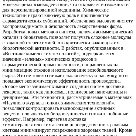
молекулярных взаимодействий, что открывает возможности
для персонализированной медицины. Химические
технологии играют ключевую роль в производстве
фармацевтических субстанций, обеспечивая высокую чистоту,
воспроизводимость и безопасность лекарственных форм.
Разработка новых методов синтеза, включая асимметрический
катализ и биокатализ, позволяет получать сложные молекулы
с заданной стереохимией, что критически важно для их
биологической активности. В работах, опубликованных в
«Вестнике химических технологий», подчеркивается
значение «зеленых» химических процессов в
фармацевтической промышленности, направленных на
минимизацию отходов и использование возобновляемого
сырья. Это не только снижает экологическую нагрузку, но и
повышает экономическую эффективность производства.
Особое место занимает химия в создании систем доставки
лекарств, таких как липосомы, полимерные наночастицы и
дендримеры. Эти технологии, рассматриваемые в материалах
«Научного журнала тонких химических технологий»,
позволяют контролировать высвобождение активных
веществ, повышать их биодоступность и снижать побочные
эффекты. Например, таргетная доставка
химиотерапевтических агентов непосредственно к раковым
клеткам минимизирует повреждение здоровых тканей. Кроме
того, химические сенсоры и диагностические системы,