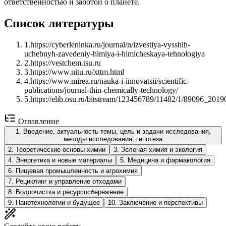
ответственностью и заботой о планете.
Список литературы
1
.
https://cyberleninka.ru/journal/n/izvestiya-vysshih-
uchebnyh-zavedeniy-himiya-i-himicheskaya-tehnologiya
2
.
https://vestchem.tsu.ru
3
.
https://www.nitu.ru/xttm.html
4
.
https://www.mirea.ru/nauka-i-innovatsii/scientific-
publications/journal-thin-chemically-technology/
5
.
https://elib.osu.ru/bitstream/123456789/11482/1/89096_2019
Оглавление
1
.
Введение, актуальность темы, цель и задачи исследования,
методы исследования, гипотеза
2
.
Теоретические основы химии
3
.
Зеленая химия и экология
4
.
Энергетика и новые материалы
5
.
Медицина и фармакология
6
.
Пищевая промышленность и агрохимия
7
.
Рециклинг и управление отходами
8
.
Водоочистка и ресурсосбережение
9
.
Нанотехнологии и будущее
10
.
Заключение и перспективы