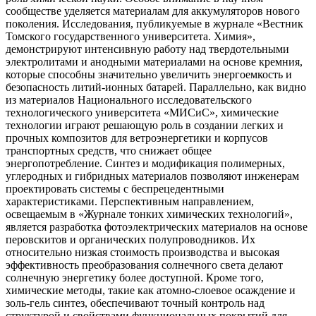
сообществе уделяется материалам для аккумуляторов нового
поколения. Исследования, публикуемые в журнале «Вестник
Томского государственного университета. Химия»,
демонстрируют интенсивную работу над твердотельными
электролитами и анодными материалами на основе кремния,
которые способны значительно увеличить энергоемкость и
безопасность литий-ионных батарей. Параллельно, как видно
из материалов Национального исследовательского
технологического университета «МИСиС», химические
технологии играют решающую роль в создании легких и
прочных композитов для ветроэнергетики и корпусов
транспортных средств, что снижает общее
энергопотребление. Синтез и модификация полимерных,
углеродных и гибридных материалов позволяют инженерам
проектировать системы с беспрецедентными
характеристиками. Перспективным направлением,
освещаемым в «Журнале тонких химических технологий»,
является разработка фотоэлектрических материалов на основе
перовскитов и органических полупроводников. Их
относительно низкая стоимость производства и высокая
эффективность преобразования солнечного света делают
солнечную энергетику более доступной. Кроме того,
химические методы, такие как атомно-слоевое осаждение и
золь-гель синтез, обеспечивают точный контроль над
структурой и свойствами функциональных покрытий для