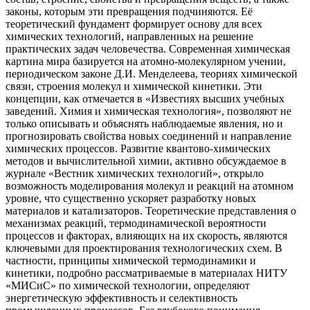
законы, которым эти превращения подчиняются. Её
теоретический фундамент формирует основу для всех
химических технологий, направленных на решение
практических задач человечества. Современная химическая
картина мира базируется на атомно-молекулярном учении,
периодическом законе Д.И. Менделеева, теориях химической
связи, строения молекул и химической кинетики. Эти
концепции, как отмечается в «Известиях высших учебных
заведений. Химия и химическая технология», позволяют не
только описывать и объяснять наблюдаемые явления, но и
прогнозировать свойства новых соединений и направление
химических процессов. Развитие квантово-химических
методов и вычислительной химии, активно обсуждаемое в
журнале «Вестник химических технологий», открыло
возможность моделирования молекул и реакций на атомном
уровне, что существенно ускоряет разработку новых
материалов и катализаторов. Теоретические представления о
механизмах реакций, термодинамической вероятности
процессов и факторах, влияющих на их скорость, являются
ключевыми для проектирования технологических схем. В
частности, принципы химической термодинамики и
кинетики, подробно рассматриваемые в материалах НИТУ
«МИСиС» по химической технологии, определяют
энергетическую эффективность и селективность