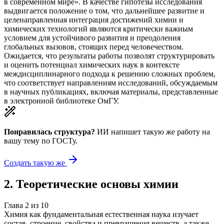
в современном мире». В качестве гипотезы исследования
выдвигается положение о том, что дальнейшее развитие и
целенаправленная интеграция достижений химии и
химических технологий являются критически важным
условием для устойчивого развития и преодоления
глобальных вызовов, стоящих перед человечеством.
Ожидается, что результаты работы позволят структурировать
и оценить потенциал химических наук в контексте
междисциплинарного подхода к решению сложных проблем,
что соответствует направлениям исследований, обсуждаемым
в научных публикациях, включая материалы, представленные
в электронной библиотеке ОмГУ.
Понравилась структура?
ИИ напишет такую же работу на
вашу тему
по ГОСТу.
Создать такую же
2
.
Теоретические основы химии
Глава
2
из
10
Химия как фундаментальная естественная наука изучает
состав, строение, свойства и превращения веществ, а также