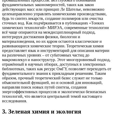
промышленных процессов. Без глубокого понимания
фундаментальных закономерностей, таких как закон
действующих масс или принцип Ле Шателье, невозможно
целенаправленно управлять химическими производствами,
будь то синтез лекарств, создание полимеров или очистка
сточных вод. Как подчёркивается в публикациях «Тонких
химических технологий» МИРЭА, современные технологии
всё чаще опираются на междисциплинарный подход,
интегрируя достижения физики, биологии и
материаловедения, но их ядром остаются классические и
развивающиеся химические теории. Теоретическая химия
предоставляет язык и инструментарий для описания материи
на различных уровнях – от субатомных частиц до
макромолекул и наноструктур. Этот многоуровневый подход,
отражённый в научных обзорах, доступных в электронных
библиотеках, таких как ресурс ОмГУ, позволяет переходить от
фундаментального знания к прикладным решениям. Таким
образом, прочный теоретический базис служит не только
объяснительной функцией, но и основой для инноваций,
направляя поиск новых путей синтеза, создания
энергоэффективных процессов и экологически безопасных
технологий, что является центральной темой настоящего
исследования.
3
.
Зеленая химия и экология