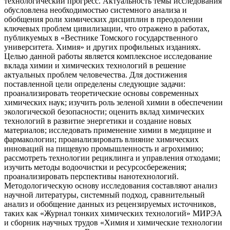
технологический прогресс. Актуальность темы исследования
обусловлена необходимостью системного анализа и
обобщения роли химических дисциплин в преодолении
ключевых проблем цивилизации, что отражено в работах,
публикуемых в «Вестнике Томского государственного
университета. Химия» и других профильных изданиях.
Целью данной работы является комплексное исследование
вклада химии и химических технологий в решение
актуальных проблем человечества. Для достижения
поставленной цели определены следующие задачи:
проанализировать теоретические основы современных
химических наук; изучить роль зеленой химии в обеспечении
экологической безопасности; оценить вклад химических
технологий в развитие энергетики и создание новых
материалов; исследовать применение химии в медицине и
фармакологии; проанализировать влияние химических
инноваций на пищевую промышленность и агрохимию;
рассмотреть технологии рециклинга и управления отходами;
изучить методы водоочистки и ресурсосбережения;
проанализировать перспективы нанотехнологий.
Методологическую основу исследования составляют анализ
научной литературы, системный подход, сравнительный
анализ и обобщение данных из рецензируемых источников,
таких как «Журнал тонких химических технологий» МИРЭА
и сборник научных трудов «Химия и химические технологии