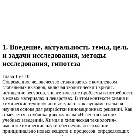
Учебная работа
10 глав
≈14 страниц
5
источников
Создать такую же
Готовая работа по ГОСТу — от 99₽
1
.
Введение, актуальность темы, цель
и задачи исследования, методы
исследования, гипотеза
Глава
1
из
10
Современное человечество сталкивается с комплексом
глобальных вызовов, включая экологический кризис,
истощение ресурсов, энергетические проблемы и потребности
в новых материалах и лекарствах. В этом контексте химия и
химические технологии выступают как фундаментальная
научная основа для разработки инновационных решений. Как
отмечается в публикациях журнала «Известия высших
учебных заведений. Химия и химическая технология»,
именно химические науки обеспечивают создание
принципиально новых веществ и процессов, определяющих