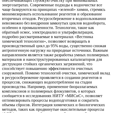
обеспечивающих глубокую очистку при минимальных
энергозатратах. Современные подходы к водоочистке все
чаще базируются на принципах «зеленой» химии, стремясь
минимизировать использование реагентов и образование
вторичных отходов. Ресурсосбережение в водопользовании
невозможно без внедрения замкнутых циклов водооборота,
особенно в промышленности. Технологии, такие как
обратный осмос, электродиализ и ультрафильтрация,
подробно рассматриваемые в материалах «Вестника
химической технологии», позволяют возвращать в
производственный цикл до 95% воды, существенно снижая
антропогенную нагрузку на природные источники. Важным
направлением является также разработка умных полимерных
материалов и наноструктурированных катализаторов для
деструкции стойких органических загрязнений, что
способствует повышению эффективности очистных
сооружений. Помимо технологий очистки, химический вклад
в ресурсосбережение проявляется в создании реагентов и
процессов, снижающих водопотребление на стадии
производства. Например, применение биоразлагаемых
комплексонов и полимерных флокулянтов, о которых
сообщается в исследованиях НИТУ «МИСиС», позволяет
оптимизировать процессы водоподготовки и сократить
объемы сбросов. Интеграция химических и биологических
методов, таких как продвинутые окислительные процессы