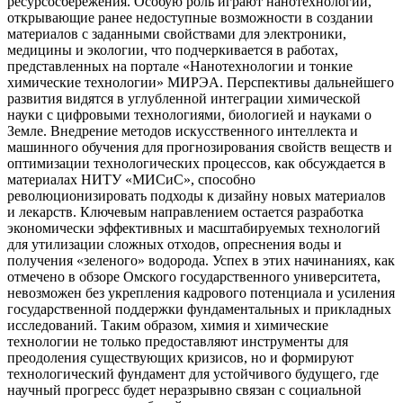
ресурсосбережения. Особую роль играют нанотехнологии,
открывающие ранее недоступные возможности в создании
материалов с заданными свойствами для электроники,
медицины и экологии, что подчеркивается в работах,
представленных на портале «Нанотехнологии и тонкие
химические технологии» МИРЭА. Перспективы дальнейшего
развития видятся в углубленной интеграции химической
науки с цифровыми технологиями, биологией и науками о
Земле. Внедрение методов искусственного интеллекта и
машинного обучения для прогнозирования свойств веществ и
оптимизации технологических процессов, как обсуждается в
материалах НИТУ «МИСиС», способно
революционизировать подходы к дизайну новых материалов
и лекарств. Ключевым направлением остается разработка
экономически эффективных и масштабируемых технологий
для утилизации сложных отходов, опреснения воды и
получения «зеленого» водорода. Успех в этих начинаниях, как
отмечено в обзоре Омского государственного университета,
невозможен без укрепления кадрового потенциала и усиления
государственной поддержки фундаментальных и прикладных
исследований. Таким образом, химия и химические
технологии не только предоставляют инструменты для
преодоления существующих кризисов, но и формируют
технологический фундамент для устойчивого будущего, где
научный прогресс будет неразрывно связан с социальной