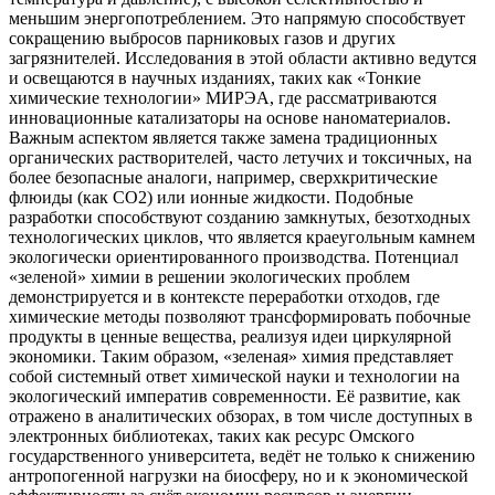
меньшим энергопотреблением. Это напрямую способствует
сокращению выбросов парниковых газов и других
загрязнителей. Исследования в этой области активно ведутся
и освещаются в научных изданиях, таких как «Тонкие
химические технологии» МИРЭА, где рассматриваются
инновационные катализаторы на основе наноматериалов.
Важным аспектом является также замена традиционных
органических растворителей, часто летучих и токсичных, на
более безопасные аналоги, например, сверхкритические
флюиды (как CO2) или ионные жидкости. Подобные
разработки способствуют созданию замкнутых, безотходных
технологических циклов, что является краеугольным камнем
экологически ориентированного производства. Потенциал
«зеленой» химии в решении экологических проблем
демонстрируется и в контексте переработки отходов, где
химические методы позволяют трансформировать побочные
продукты в ценные вещества, реализуя идеи циркулярной
экономики. Таким образом, «зеленая» химия представляет
собой системный ответ химической науки и технологии на
экологический императив современности. Её развитие, как
отражено в аналитических обзорах, в том числе доступных в
электронных библиотеках, таких как ресурс Омского
государственного университета, ведёт не только к снижению
антропогенной нагрузки на биосферу, но и к экономической