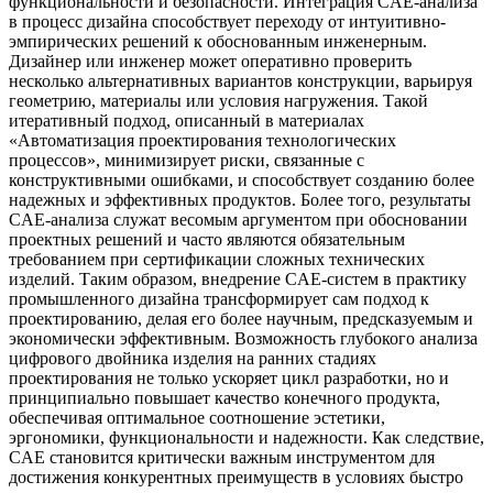
функциональности и безопасности. Интеграция CAE-анализа
в процесс дизайна способствует переходу от интуитивно-
эмпирических решений к обоснованным инженерным.
Дизайнер или инженер может оперативно проверить
несколько альтернативных вариантов конструкции, варьируя
геометрию, материалы или условия нагружения. Такой
итеративный подход, описанный в материалах
«Автоматизация проектирования технологических
процессов», минимизирует риски, связанные с
конструктивными ошибками, и способствует созданию более
надежных и эффективных продуктов. Более того, результаты
CAE-анализа служат весомым аргументом при обосновании
проектных решений и часто являются обязательным
требованием при сертификации сложных технических
изделий. Таким образом, внедрение CAE-систем в практику
промышленного дизайна трансформирует сам подход к
проектированию, делая его более научным, предсказуемым и
экономически эффективным. Возможность глубокого анализа
цифрового двойника изделия на ранних стадиях
проектирования не только ускоряет цикл разработки, но и
принципиально повышает качество конечного продукта,
обеспечивая оптимальное соотношение эстетики,
эргономики, функциональности и надежности. Как следствие,
CAE становится критически важным инструментом для
достижения конкурентных преимуществ в условиях быстро