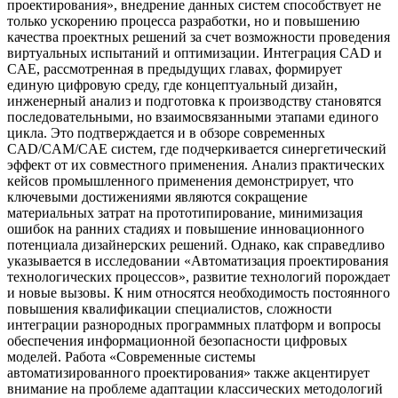
проектирования», внедрение данных систем способствует не
только ускорению процесса разработки, но и повышению
качества проектных решений за счет возможности проведения
виртуальных испытаний и оптимизации. Интеграция CAD и
CAE, рассмотренная в предыдущих главах, формирует
единую цифровую среду, где концептуальный дизайн,
инженерный анализ и подготовка к производству становятся
последовательными, но взаимосвязанными этапами единого
цикла. Это подтверждается и в обзоре современных
CAD/CAM/CAE систем, где подчеркивается синергетический
эффект от их совместного применения. Анализ практических
кейсов промышленного применения демонстрирует, что
ключевыми достижениями являются сокращение
материальных затрат на прототипирование, минимизация
ошибок на ранних стадиях и повышение инновационного
потенциала дизайнерских решений. Однако, как справедливо
указывается в исследовании «Автоматизация проектирования
технологических процессов», развитие технологий порождает
и новые вызовы. К ним относятся необходимость постоянного
повышения квалификации специалистов, сложности
интеграции разнородных программных платформ и вопросы
обеспечения информационной безопасности цифровых
моделей. Работа «Современные системы
автоматизированного проектирования» также акцентирует
внимание на проблеме адаптации классических методологий