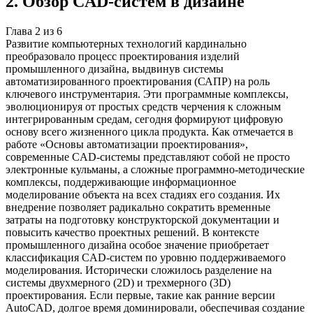
2
.
Обзор CAD-систем в дизайне
Глава
2
из
6
Развитие компьютерных технологий кардинально
преобразовало процесс проектирования изделий
промышленного дизайна, выдвинув системы
автоматизированного проектирования (САПР) на роль
ключевого инструментария. Эти программные комплексы,
эволюционируя от простых средств черчения к сложным
интегрированным средам, сегодня формируют цифровую
основу всего жизненного цикла продукта. Как отмечается в
работе «Основы автоматизации проектирования»,
современные CAD-системы представляют собой не просто
электронные кульманы, а сложные программно-методические
комплексы, поддерживающие информационное
моделирование объекта на всех стадиях его создания. Их
внедрение позволяет радикально сократить временные
затраты на подготовку конструкторской документации и
повысить качество проектных решений. В контексте
промышленного дизайна особое значение приобретает
классификация CAD-систем по уровню поддерживаемого
моделирования. Исторически сложилось разделение на
системы двухмерного (2D) и трехмерного (3D)
проектирования. Если первые, такие как ранние версии
AutoCAD, долгое время доминировали, обеспечивая создание