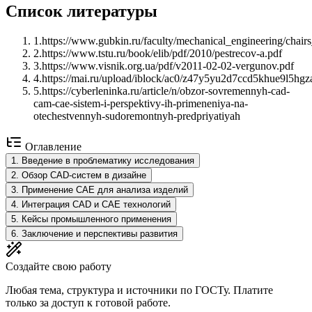
Список литературы
1
.
https://www.gubkin.ru/faculty/mechanical_engineering/cha
2
.
https://www.tstu.ru/book/elib/pdf/2010/pestrecov-a.pdf
3
.
https://www.visnik.org.ua/pdf/v2011-02-02-vergunov.pdf
4
.
https://mai.ru/upload/iblock/ac0/z47y5yu2d7ccd5khue9l5hgz
5
.
https://cyberleninka.ru/article/n/obzor-sovremennyh-cad-
cam-cae-sistem-i-perspektivy-ih-primeneniya-na-
otechestvennyh-sudoremontnyh-predpriyatiyah
Оглавление
1
.
Введение в проблематику исследования
2
.
Обзор CAD-систем в дизайне
3
.
Применение CAE для анализа изделий
4
.
Интеграция CAD и CAE технологий
5
.
Кейсы промышленного применения
6
.
Заключение и перспективы развития
Создайте свою работу
Любая тема, структура и источники по ГОСТу. Платите
только за доступ к готовой работе.