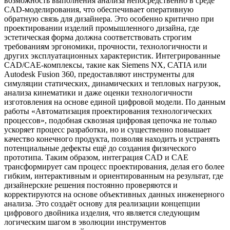
возможность выполнения анализа непосредственно в среде
CAD-моделирования, что обеспечивает оперативную
обратную связь для дизайнера. Это особенно критично при
проектировании изделий промышленного дизайна, где
эстетическая форма должна соответствовать строгим
требованиям эргономики, прочности, технологичности и
других эксплуатационных характеристик. Интегрированные
CAD/CAE-комплексы, такие как Siemens NX, CATIA или
Autodesk Fusion 360, предоставляют инструменты для
симуляции статических, динамических и тепловых нагрузок,
анализа кинематики и даже оценки технологичности
изготовления на основе единой цифровой модели. По данным
работы «Автоматизация проектирования технологических
процессов», подобная сквозная цифровая цепочка не только
ускоряет процесс разработки, но и существенно повышает
качество конечного продукта, позволяя находить и устранять
потенциальные дефекты ещё до создания физического
прототипа. Таким образом, интеграция CAD и CAE
трансформирует сам процесс проектирования, делая его более
гибким, интерактивным и ориентированным на результат, где
дизайнерские решения постоянно проверяются и
корректируются на основе объективных данных инженерного
анализа. Это создаёт основу для реализации концепции
цифрового двойника изделия, что является следующим
логическим шагом в эволюции инструментов