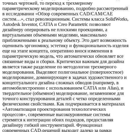
точных чертежей, то переход к трехмерному
параметрическому моделированию, подробно рассмотренный
в исследовании «Обзор современных CAD/CAM/CAE
систем…», стал революционным. Системы класса SolidWorks,
Autodesk Inventor, CATIA и Creo Parametric позволяют
дизайнеру оперировать не плоскими проекциями, а
виртуальными объемными моделями, максимально
приближенными к реальному объекту. Это дает возможность
оценивать эргономику, эстетику и функциональность изделия
еще на этапе концепта, оперативно внося изменения в
параметрическую модель, что автоматически обновляет все
связанные виды и сборки. Критически важным для дизайна
является также разделение по методологии трехмерного
моделирования. Выделяют полигональное (поверхностное)
моделирование, доминирующее в задачах художественного и
концептуального дизайна сложных обводов (например, в
автомобилестроении с использованием CATIA или Alias), и
твердотельное (объемное) моделирование, незаменимое для
точного конструирования деталей с четко определенными
физическими свойствами. Как подчеркивается в материалах
«Автоматизация проектирования технологических
процессов», современные высокоуровневые системы
стремятся к интеграции обоих подходов, предоставляя
дизайнеру гибкий инструментарий. Функционал
современных CAD-решений выходит далеко за рамки