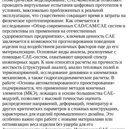
проводить виртуальные испытания цифровых прототипов в
условиях, максимально приближенных к реальной
эксплуатации, что существенно сокращает время и затраты на
физическое прототипирование. Как отмечается в
исследовании «Обзор современных CAD/CAM/CAE систем и
перспективы их применения на отечественных
судоремонтных предприятиях», ключевая ценность CAE
заключается в возможности прогнозирования поведения
изделия под воздействием различных факторов еще до его
материализации. Основные виды анализа, реализуемые с
помощью CAE-систем, охватывают широкий спектр
инженерных задач. К ним относятся расчеты на прочность и
жесткость (структурный анализ), анализ тепловых полей и
термонапряжений, исследование динамики и кинематики
механизмов, а также гидрогазодинамические расчеты. В
работе «Основы автоматизированного проектирования»
подчеркивается, что применение методов конечных
элементов (МКЭ), лежащих в основе большинства CAE-
модулей, позволяет с высокой точностью оценить
распределение напряжений, деформаций, температур и
других критических параметров в сложных конструкциях,
характерных для изделий промышленного дизайна. Это
особенно важно при работе с новыми материалами или
оптимизации веса изделия без ущерба для его