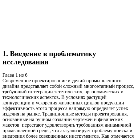
Учебная работа
6 глав
≈9 страниц
5 источников
Создать такую же
Готовая работа по ГОСТу — от 99₽
1
.
Введение в проблематику
исследования
Глава
1
из
6
Современное проектирование изделий промышленного
дизайна представляет собой сложный многоэтапный процесс,
требующий интеграции эстетических, эргономических и
технологических аспектов. В условиях растущей
конкуренции и ускорения жизненных циклов продукции
эффективность этого процесса напрямую определяет успех
изделия на рынке. Традиционные методы проектирования,
основанные на ручном создании чертежей и физических
макетов, перестают удовлетворять требованиям динамичной
промышленной среды, что актуализирует проблему поиска и
внедрения более совершенных инструментов. Как отмечается