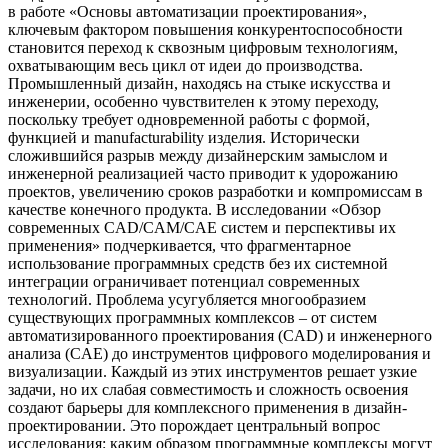
в работе «Основы автоматизации проектирования»,
ключевым фактором повышения конкурентоспособности
становится переход к сквозным цифровым технологиям,
охватывающим весь цикл от идеи до производства.
Промышленный дизайн, находясь на стыке искусства и
инженерии, особенно чувствителен к этому переходу,
поскольку требует одновременной работы с формой,
функцией и manufacturability изделия. Исторически
сложившийся разрыв между дизайнерским замыслом и
инженерной реализацией часто приводит к удорожанию
проектов, увеличению сроков разработки и компромиссам в
качестве конечного продукта. В исследовании «Обзор
современных CAD/CAM/CAE систем и перспективы их
применения» подчеркивается, что фрагментарное
использование программных средств без их системной
интеграции ограничивает потенциал современных
технологий. Проблема усугубляется многообразием
существующих программных комплексов – от систем
автоматизированного проектирования (CAD) и инженерного
анализа (CAE) до инструментов цифрового моделирования и
визуализации. Каждый из этих инструментов решает узкие
задачи, но их слабая совместимость и сложность освоения
создают барьеры для комплексного применения в дизайн-
проектировании. Это порождает центральный вопрос
исследования: каким образом программные комплексы могут