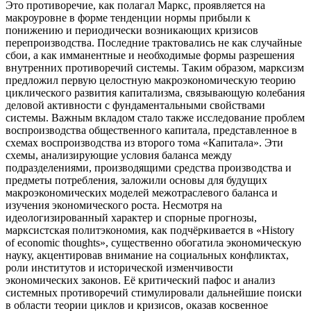
Это противоречие, как полагал Маркс, проявляется на
макроуровне в форме тенденции нормы прибыли к
понижению и периодически возникающих кризисов
перепроизводства. Последние трактовались не как случайные
сбои, а как имманентные и необходимые формы разрешения
внутренних противоречий системы. Таким образом, марксизм
предложил первую целостную макроэкономическую теорию
циклического развития капитализма, связывающую колебания
деловой активности с фундаментальными свойствами
системы. Важным вкладом стало также исследование проблем
воспроизводства общественного капитала, представленное в
схемах воспроизводства из второго тома «Капитала». Эти
схемы, анализирующие условия баланса между
подразделениями, производящими средства производства и
предметы потребления, заложили основы для будущих
макроэкономических моделей межотраслевого баланса и
изучения экономического роста. Несмотря на
идеологизированный характер и спорные прогнозы,
марксистская политэкономия, как подчёркивается в «History
of economic thoughts», существенно обогатила экономическую
науку, акцентировав внимание на социальных конфликтах,
роли институтов и исторической изменчивости
экономических законов. Её критический пафос и анализ
системных противоречий стимулировали дальнейшие поиски
в области теории циклов и кризисов, оказав косвенное