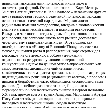
принципы максимизации полезности индивидом и
оптимизации фирмой. Основоположники – Карл Менгер,
Уильям Стенли Джевонс и Леон Вальрас – независимо друг от
друга разработали теорию предельной полезности, заложив
основы неоклассической парадигмы. Маржинализм
радикально изменил методологию, внедрив в экономический
анализ математический аппарат и принцип равновесия.
Вальрас, в частности, создал модель общего экономического
равновесия, где согласованность всех рынков достигалась
через систему взаимозависимых цен. Этот подход, как
подчёркивается в «History of Economic Thoughts», сместил
фокус с динамики роста и распределения, характерных для
классиков, на статическую проблему аллокации
ограниченных ресурсов в условиях совершенной
конкуренции. Однако на данном этапе макроэкономика как
самостоятельная дисциплина ещё не выделилась;
хозяйственная система рассматривалась как простая агрегация
индивидуальных решений рациональных агентов, а проблемы
циклов и безработицы часто объяснялись несовершенствами
рынков. Дальнейшее развитие этих идей привело к
формированию неоклассического синтеза в первой половине
XX века, прежде всего в трудах Альфреда Маршалла и Артура
Пигу. Синтез объединил маржиналистские принципы с
наследием классической школы, создав целостную
теоретическую систему. В её центре находился механизм