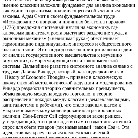
именно классики заложили фундамент для анализа экономики
как единого организма, подчиняющегося объективным
законам. Адам Смит в своем фундаментальном труде
«Исследование о природе и причинах богатства народов»
(1776) предложил системный взгляд на экономику, где
ключевым двигателем роста выступает разделение труда, а
рыночный механизм («невидимая рука») обеспечивает
гармонизацию индивидуальных интересов и общественного
благосостояния. Этот подход означал принципиальный сдвиг
от анализа государственного вмешательства к изучению
внутренних, саморегулирующихся сил экономической
системы. Дальнейшее развитие системного анализа связано с
трудами Давида Рикардо, который, как подчеркивается в
«History of Economic Thoughts», привнес в классическую
школу строгий метод логической дедукции и моделирования.
Рикардо разработал теорию сравнительных преимуществ,
объясняющую международную торговлю, и теорию
распределения доходов между классами (землевладельцами,
капиталистами и рабочими), что стало важным шагом к
макроэкономическому моделированию агрегированных
величин. Жан-Батист Сэй сформулировал закон рынков,
утверждающий, что производство само создает достаточный
спрос для сбыта товаров (так называемый «закон Сэя»). Эта
идея, ставшая краеугольным камнем классической