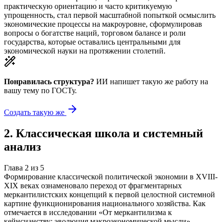
практическую ориентацию и часто критикуемую
упрощенность, стал первой масштабной попыткой осмыслить
экономические процессы на макроуровне, сформулировав
вопросы о богатстве наций, торговом балансе и роли
государства, которые оставались центральными для
экономической науки на протяжении столетий.
Понравилась структура?
ИИ напишет такую же работу на
вашу тему
по ГОСТу.
Создать такую же
2
.
Классическая школа и системный
анализ
Глава
2
из
5
Формирование классической политической экономии в XVIII-
XIX веках ознаменовало переход от фрагментарных
меркантилистских концепций к первой целостной системной
картине функционирования национального хозяйства. Как
отмечается в исследовании «От меркантилизма к
кейнсианству: эволюция макроэкономической мысли»,