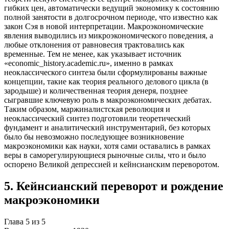
гибких цен, автоматически ведущий экономику к состоянию
полной занятости в долгосрочном периоде, что известно как
закон Сэя в новой интерпретации. Макроэкономические
явления выводились из микроэкономического поведения, а
любые отклонения от равновесия трактовались как
временные. Тем не менее, как указывает источник
«economic_history.academic.ru», именно в рамках
неоклассического синтеза были сформулированы важные
концепции, такие как теория реального делового цикла (в
зародыше) и количественная теория денеря, позднее
сыгравшие ключевую роль в макроэкономических дебатах.
Таким образом, маржиналистская революция и
неоклассический синтез подготовили теоретический
фундамент и аналитический инструментарий, без которых
было бы невозможно последующее возникновение
макроэкономики как науки, хотя сами оставались в рамках
веры в саморегулирующиеся рыночные силы, что и было
оспорено Великой депрессией и кейнсианским переворотом.
5
.
Кейнсианский переворот и рождение
макроэкономики
Глава
5
из
5