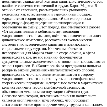
появлением радикальной критики капиталистического строя,
наиболее системно изложенной в трудах Карла Маркса. В
отличие от классиков, рассматривавших рыночную
экономику как естественный и гармоничный порядок,
марксистская теория представляла её как исторически
преходящую форму, внутренне противоречивую и
обречённую на смену. Этот подход, как отмечается в работе
«От меркантилизма к кейнсианству: эволюция
макроэкономической мысли», ввёл в экономический анализ
динамическое измерение, рассматривая экономические
системы в их историческом развитии и взаимосвязи с
социальными структурами. Ключевым объектом
исследования для Маркса стала не сфера обмена, а сфера
производства, где, по его мнению, формируются
фундаментальные экономические отношения и закладываются
основы кризисов. В «Капитале» была предпринята попытка
раскрыть законы движения капиталистического способа
производства, что стало значительным шагом в сторону
макроэкономического анализа, пусть и в специфической
теоретической парадигме. Центральное место в марксистской
критике занимала теория прибавочной стоимости,
объяснявшая механизм эксплуатации наёмного труда.
Согласно этой теории, источником прибыли капиталиста
является неоплаченный труд рабочих, что порождает
антагонистическое противоречие между трудом и капиталом.