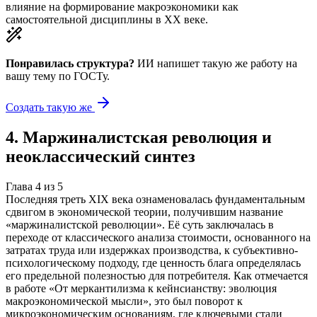
влияние на формирование макроэкономики как
самостоятельной дисциплины в XX веке.
Понравилась структура?
ИИ напишет такую же работу на
вашу тему
по ГОСТу.
Создать такую же
4
.
Маржиналистская революция и
неоклассический синтез
Глава
4
из
5
Последняя треть XIX века ознаменовалась фундаментальным
сдвигом в экономической теории, получившим название
«маржиналистской революции». Её суть заключалась в
переходе от классического анализа стоимости, основанного на
затратах труда или издержках производства, к субъективно-
психологическому подходу, где ценность блага определялась
его предельной полезностью для потребителя. Как отмечается
в работе «От меркантилизма к кейнсианству: эволюция
макроэкономической мысли», это был поворот к
микроэкономическим основаниям, где ключевыми стали