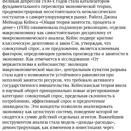
Великая депрессия 1930-х годов стала катализатором
фундаментального пересмотра экономической теории,
продемонстрировав несостоятельность неоклассических
постулатов о саморегулирующемся рынке. Работа Джона
Мейнарда Кейнса «Общая теория занятости, процента и
денег» (1936) ознаменовала подлинную революцию, отделив
макроэкономику как самостоятельную дисциплину от
микроэкономического анализа. Кейнс подверг критике
классическую дихотомию и закон Сэя, утверждая, что
совокупный спрос, а не предложение, является ключевым
фактором, определяющим уровень производства и занятости в
экономике. Как отмечается в исследовании «От
меркантилизма к кейнсианству: эволюция
макроэкономической мысли», центральным пунктом разрыва
стала идея о возможности устойчивого равновесия при
неполной занятости ресурсов, что требовало активного
государственного вмешательства. Кейнсианская теория ввела
в научный оборот принципиально новые агрегированные
категории: совокупный спрос, предельная склонность к
потреблению, эффективный спрос и предпочтение
ликвидности. Эти концепты позволили анализировать
экономику как целостную систему, поведение которой не
сводится к сумме действий отдельных агентов. Важнейшим
инструментом анализа стала модель «доходы–расходы»,
демонстрирующая, как изменения в инвестициях через