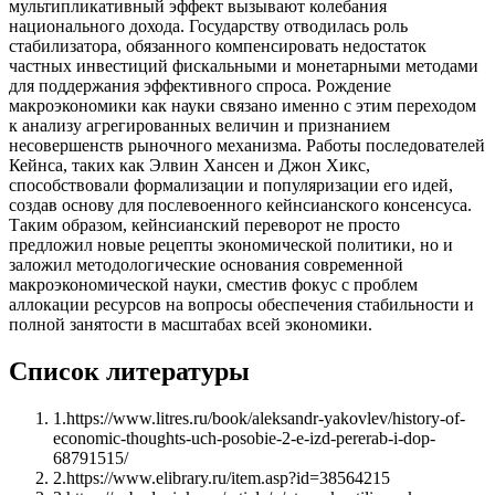
мультипликативный эффект вызывают колебания
национального дохода. Государству отводилась роль
стабилизатора, обязанного компенсировать недостаток
частных инвестиций фискальными и монетарными методами
для поддержания эффективного спроса. Рождение
макроэкономики как науки связано именно с этим переходом
к анализу агрегированных величин и признанием
несовершенств рыночного механизма. Работы последователей
Кейнса, таких как Элвин Хансен и Джон Хикс,
способствовали формализации и популяризации его идей,
создав основу для послевоенного кейнсианского консенсуса.
Таким образом, кейнсианский переворот не просто
предложил новые рецепты экономической политики, но и
заложил методологические основания современной
макроэкономической науки, сместив фокус с проблем
аллокации ресурсов на вопросы обеспечения стабильности и
полной занятости в масштабах всей экономики.
Список литературы
1
.
https://www.litres.ru/book/aleksandr-yakovlev/history-of-
economic-thoughts-uch-posobie-2-e-izd-pererab-i-dop-
68791515/
2
.
https://www.elibrary.ru/item.asp?id=38564215