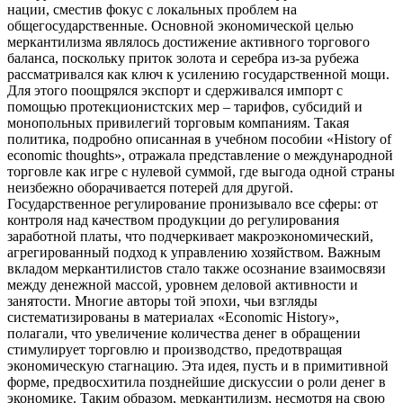
нации, сместив фокус с локальных проблем на
общегосударственные. Основной экономической целью
меркантилизма являлось достижение активного торгового
баланса, поскольку приток золота и серебра из-за рубежа
рассматривался как ключ к усилению государственной мощи.
Для этого поощрялся экспорт и сдерживался импорт с
помощью протекционистских мер – тарифов, субсидий и
монопольных привилегий торговым компаниям. Такая
политика, подробно описанная в учебном пособии «History of
economic thoughts», отражала представление о международной
торговле как игре с нулевой суммой, где выгода одной страны
неизбежно оборачивается потерей для другой.
Государственное регулирование пронизывало все сферы: от
контроля над качеством продукции до регулирования
заработной платы, что подчеркивает макроэкономический,
агрегированный подход к управлению хозяйством. Важным
вкладом меркантилистов стало также осознание взаимосвязи
между денежной массой, уровнем деловой активности и
занятости. Многие авторы той эпохи, чьи взгляды
систематизированы в материалах «Economic History»,
полагали, что увеличение количества денег в обращении
стимулирует торговлю и производство, предотвращая
экономическую стагнацию. Эта идея, пусть и в примитивной
форме, предвосхитила позднейшие дискуссии о роли денег в
экономике. Таким образом, меркантилизм, несмотря на свою