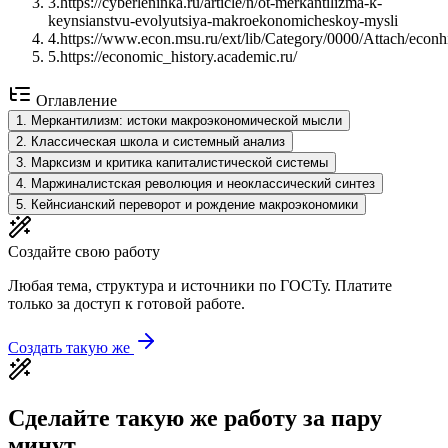
3
.
https://cyberleninka.ru/article/n/ot-merkantilizma-k-
keynsianstvu-evolyutsiya-makroekonomicheskoy-mysli
4
.
https://www.econ.msu.ru/ext/lib/Category/0000/Attach/econ
5
.
https://economic_history.academic.ru/
Оглавление
1
.
Меркантилизм: истоки макроэкономической мысли
2
.
Классическая школа и системный анализ
3
.
Марксизм и критика капиталистической системы
4
.
Маржиналистская революция и неоклассический синтез
5
.
Кейнсианский переворот и рождение макроэкономики
Создайте свою работу
Любая тема, структура и источники по ГОСТу. Платите
только за доступ к готовой работе.
Создать такую же
Сделайте такую же работу за пару
минут