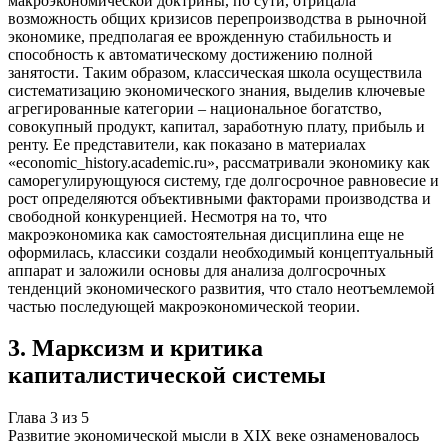
макроэкономической доктрины, по сути, отрицала
возможность общих кризисов перепроизводства в рыночной
экономике, предполагая ее врожденную стабильность и
способность к автоматическому достижению полной
занятости. Таким образом, классическая школа осуществила
систематизацию экономического знания, выделив ключевые
агрегированные категории – национальное богатство,
совокупный продукт, капитал, заработную плату, прибыль и
ренту. Ее представители, как показано в материалах
«economic_history.academic.ru», рассматривали экономику как
саморегулирующуюся систему, где долгосрочное равновесие и
рост определяются объективными факторами производства и
свободной конкуренцией. Несмотря на то, что
макроэкономика как самостоятельная дисциплина еще не
оформилась, классики создали необходимый концептуальный
аппарат и заложили основы для анализа долгосрочных
тенденций экономического развития, что стало неотъемлемой
частью последующей макроэкономической теории.
3
.
Марксизм и критика
капиталистической системы
Глава
3
из
5
Развитие экономической мысли в XIX веке ознаменовалось