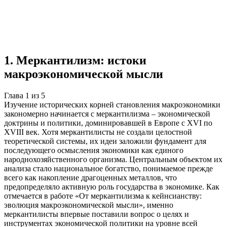
Учебная работа
5 глав
≈7 страниц
5 источников
Создать такую же
Готовая работа по ГОСТу — от 99₽
1
.
Меркантилизм: истоки
макроэкономической мысли
Глава
1
из
5
Изучение исторических корней становления макроэкономики
закономерно начинается с меркантилизма – экономической
доктрины и политики, доминировавшей в Европе с XVI по
XVIII век. Хотя меркантилисты не создали целостной
теоретической системы, их идеи заложили фундамент для
последующего осмысления экономики как единого
народнохозяйственного организма. Центральным объектом их
анализа стало национальное богатство, понимаемое прежде
всего как накопление драгоценных металлов, что
предопределяло активную роль государства в экономике. Как
отмечается в работе «От меркантилизма к кейнсианству:
эволюция макроэкономической мысли», именно
меркантилисты впервые поставили вопрос о целях и
инструментах экономической политики на уровне всей