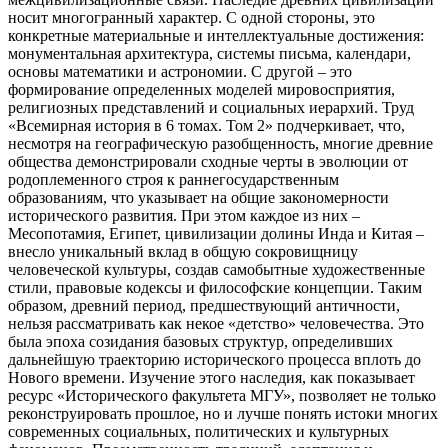
носит многогранный характер. С одной стороны, это
конкретные материальные и интеллектуальные достижения:
монументальная архитектура, системы письма, календари,
основы математики и астрономии. С другой – это
формирование определенных моделей мировосприятия,
религиозных представлений и социальных иерархий. Труд
«Всемирная история в 6 томах. Том 2» подчеркивает, что,
несмотря на географическую разобщенность, многие древние
общества демонстрировали сходные черты в эволюции от
родоплеменного строя к раннегосударственным
образованиям, что указывает на общие закономерности
исторического развития. При этом каждое из них –
Месопотамия, Египет, цивилизации долины Инда и Китая –
внесло уникальный вклад в общую сокровищницу
человеческой культуры, создав самобытные художественные
стили, правовые кодексы и философские концепции. Таким
образом, древний период, предшествующий античности,
нельзя рассматривать как некое «детство» человечества. Это
была эпоха созидания базовых структур, определивших
дальнейшую траекторию исторического процесса вплоть до
Нового времени. Изучение этого наследия, как показывает
ресурс «Исторического факультета МГУ», позволяет не только
реконструировать прошлое, но и лучше понять истоки многих
современных социальных, политических и культурных