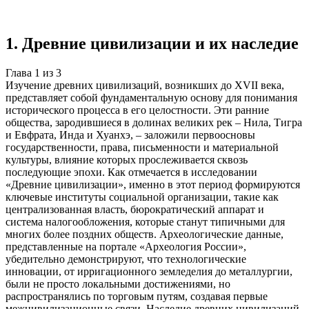
источников
Создать такую же
Готовая работа по ГОСТу — от 99₽
1
.
Древние цивилизации и их наследие
Глава
1
из
3
Изучение древних цивилизаций, возникших до XVII века,
представляет собой фундаментальную основу для понимания
исторического процесса в его целостности. Эти ранние
общества, зародившиеся в долинах великих рек – Нила, Тигра
и Евфрата, Инда и Хуанхэ, – заложили первоосновы
государственности, права, письменности и материальной
культуры, влияние которых прослеживается сквозь
последующие эпохи. Как отмечается в исследовании
«Древние цивилизации», именно в этот период формируются
ключевые институты социальной организации, такие как
централизованная власть, бюрократический аппарат и
система налогообложения, которые станут типичными для
многих более поздних обществ. Археологические данные,
представленные на портале «Археология России»,
убедительно демонстрируют, что технологические
инновации, от ирригационного земледелия до металлургии,
были не просто локальными достижениями, но
распространялись по торговым путям, создавая первые
межцивилизационные связи. Наследие древних цивилизаций