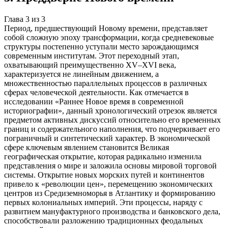
Глава
3
из
3
Период, предшествующий Новому времени, представляет
собой сложную эпоху трансформации, когда средневековые
структуры постепенно уступали место зарождающимся
современным институтам. Этот переходный этап,
охватывающий преимущественно XV–XVI века,
характеризуется не линейным движением, а
множественностью параллельных процессов в различных
сферах человеческой деятельности. Как отмечается в
исследовании «Раннее Новое время в современной
историографии», данный хронологический отрезок является
предметом активных дискуссий относительно его временных
границ и содержательного наполнения, что подчеркивает его
пограничный и синтетический характер. В экономической
сфере ключевым явлением становится Великая
географическая открытие, которая радикально изменила
представления о мире и заложила основы мировой торговой
системы. Открытие новых морских путей и континентов
привело к «революции цен», перемещению экономических
центров из Средиземноморья в Атлантику и формированию
первых колониальных империй. Эти процессы, наряду с
развитием мануфактурного производства и банковского дела,
способствовали разложению традиционных феодальных