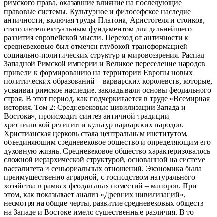
римского права, оказавшие влияние на последующие
правовые системы. Культурное и философское наследие
античности, включая труды Платона, Аристотеля и стоиков,
стало интеллектуальным фундаментом для дальнейшего
развития европейской мысли. Переход от античности к
средневековью был отмечен глубокой трансформацией
социально-политических структур и мировоззрения. Распад
Западной Римской империи и Великое переселение народов
привели к формированию на территории Европы новых
политических образований – варварских королевств, которые,
усваивая римское наследие, закладывали основы феодального
строя. В этот период, как подчеркивается в труде «Всемирная
история. Том 2: Средневековые цивилизации Запада и
Востока», происходит синтез античной традиции,
христианской религии и культур варварских народов.
Христианская церковь стала центральным институтом,
объединяющим средневековое общество и определяющим его
духовную жизнь. Средневековое общество характеризовалось
сложной иерархической структурой, основанной на системе
вассалитета и сеньориальных отношений. Экономика была
преимущественно аграрной, с господством натурального
хозяйства в рамках феодальных поместий – маноров. При
этом, как показывает анализ «Древних цивилизаций»,
несмотря на общие черты, развитие средневековых обществ
на Западе и Востоке имело существенные различия. В то