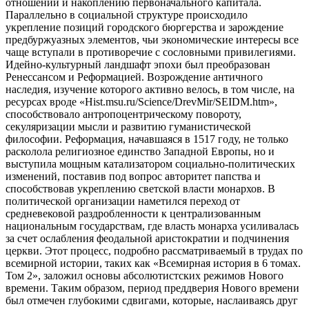
отношений и накоплению первоначального капитала.
Параллельно в социальной структуре происходило
укрепление позиций городского бюргерства и зарождение
предбуржуазных элементов, чьи экономические интересы все
чаще вступали в противоречие с сословными привилегиями.
Идейно-культурный ландшафт эпохи был преобразован
Ренессансом и Реформацией. Возрождение античного
наследия, изучение которого активно велось, в том числе, на
ресурсах вроде «Hist.msu.ru/Science/DrevMir/SEIDM.htm»,
способствовало антропоцентрическому повороту,
секуляризации мысли и развитию гуманистической
философии. Реформация, начавшаяся в 1517 году, не только
расколола религиозное единство Западной Европы, но и
выступила мощным катализатором социально-политических
изменений, поставив под вопрос авторитет папства и
способствовав укреплению светской власти монархов. В
политической организации наметился переход от
средневековой раздробленности к централизованным
национальным государствам, где власть монарха усиливалась
за счет ослабления феодальной аристократии и подчинения
церкви. Этот процесс, подробно рассматриваемый в трудах по
всемирной истории, таких как «Всемирная история в 6 томах.
Том 2», заложил основы абсолютистских режимов Нового
времени. Таким образом, период преддверия Нового времени
был отмечен глубокими сдвигами, которые, наслаиваясь друг