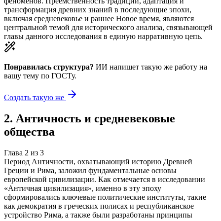
феноменов. Преемственность традиций, адаптация и
трансформация древних знаний в последующие эпохи,
включая средневековье и раннее Новое время, являются
центральной темой для исторического анализа, связывающей
главы данного исследования в единую нарративную цепь.
Понравилась структура?
ИИ напишет такую же работу на
вашу тему
по ГОСТу.
Создать такую же
2
.
Античность и средневековые
общества
Глава
2
из
3
Период Античности, охватывающий историю Древней
Греции и Рима, заложил фундаментальные основы
европейской цивилизации. Как отмечается в исследовании
«Античная цивилизация», именно в эту эпоху
сформировались ключевые политические институты, такие
как демократия в греческих полисах и республиканское
устройство Рима, а также были разработаны принципы