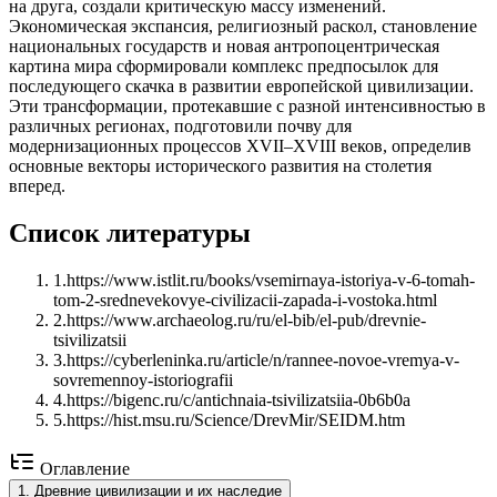
на друга, создали критическую массу изменений.
Экономическая экспансия, религиозный раскол, становление
национальных государств и новая антропоцентрическая
картина мира сформировали комплекс предпосылок для
последующего скачка в развитии европейской цивилизации.
Эти трансформации, протекавшие с разной интенсивностью в
различных регионах, подготовили почву для
модернизационных процессов XVII–XVIII веков, определив
основные векторы исторического развития на столетия
вперед.
Список литературы
1
.
https://www.istlit.ru/books/vsemirnaya-istoriya-v-6-tomah-
tom-2-srednevekovye-civilizacii-zapada-i-vostoka.html
2
.
https://www.archaeolog.ru/ru/el-bib/el-pub/drevnie-
tsivilizatsii
3
.
https://cyberleninka.ru/article/n/rannee-novoe-vremya-v-
sovremennoy-istoriografii
4
.
https://bigenc.ru/c/antichnaia-tsivilizatsiia-0b6b0a
5
.
https://hist.msu.ru/Science/DrevMir/SEIDM.htm
Оглавление
1
.
Древние цивилизации и их наследие