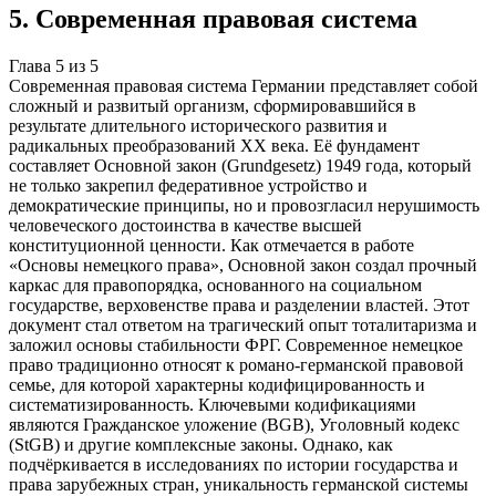
5
.
Современная правовая система
Глава
5
из
5
Современная правовая система Германии представляет собой
сложный и развитый организм, сформировавшийся в
результате длительного исторического развития и
радикальных преобразований XX века. Её фундамент
составляет Основной закон (Grundgesetz) 1949 года, который
не только закрепил федеративное устройство и
демократические принципы, но и провозгласил нерушимость
человеческого достоинства в качестве высшей
конституционной ценности. Как отмечается в работе
«Основы немецкого права», Основной закон создал прочный
каркас для правопорядка, основанного на социальном
государстве, верховенстве права и разделении властей. Этот
документ стал ответом на трагический опыт тоталитаризма и
заложил основы стабильности ФРГ. Современное немецкое
право традиционно относят к романо-германской правовой
семье, для которой характерны кодифицированность и
систематизированность. Ключевыми кодификациями
являются Гражданское уложение (BGB), Уголовный кодекс
(StGB) и другие комплексные законы. Однако, как
подчёркивается в исследованиях по истории государства и
права зарубежных стран, уникальность германской системы