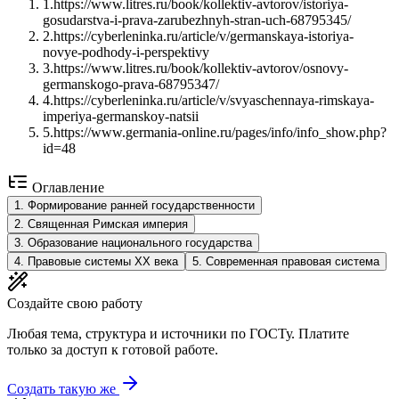
1
.
https://www.litres.ru/book/kollektiv-avtorov/istoriya-
gosudarstva-i-prava-zarubezhnyh-stran-uch-68795345/
2
.
https://cyberleninka.ru/article/v/germanskaya-istoriya-
novye-podhody-i-perspektivy
3
.
https://www.litres.ru/book/kollektiv-avtorov/osnovy-
germanskogo-prava-68795347/
4
.
https://cyberleninka.ru/article/v/svyaschennaya-rimskaya-
imperiya-germanskoy-natsii
5
.
https://www.germania-online.ru/pages/info/info_show.php?
id=48
Оглавление
1
.
Формирование ранней государственности
2
.
Священная Римская империя
3
.
Образование национального государства
4
.
Правовые системы XX века
5
.
Современная правовая система
Создайте свою работу
Любая тема, структура и источники по ГОСТу. Платите
только за доступ к готовой работе.
Создать такую же