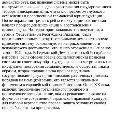
демонстрирует, как правовая система может быть
инструментализирована для осуществления государственного
террора и дискриминации, что стало предметом глубокого
осмысления в послевоенной германской юриспруденции.
После поражения Третьего рейха и оккупации союзниками
начался процесс денацификации и восстановления
правопорядка. На территории западных зон оккупации, а
затем в Федеративной Республике Германии, была
предпринята попытка создать стабильную демократическую
правовую систему, основанную на неприкосновенности
человеческого достоинства, что нашло отражение в Основном
законе 1949 года. В Германской Демократической Республике,
напротив, была сформирована социалистическая правовая
система по советскому образцу, где право рассматривалось как
инструмент построения социалистического общества. Таким
образом, вторая половина века прошла под знаком
сосуществования двух принципиально различных правовых
порядков на немецкой земле, что является уникальным
феноменом в европейской правовой истории. Опыт XX века,
включая преодоление тоталитарного прошлого и
последующее воссоединение, оказал решающее влияние на
формирование современной германской правовой культуры,
для которой верховенство права и защита основных свобод
стали абсолютным приоритетом.