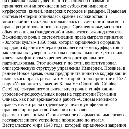
на практике была существенно ограничена правами и
привилегиями многочисленных субъектов империи:
курфюрстов, князей, имперских городов и рыцарей. Правовая
система Империи отличалась крайней сложностью и
многослойностью. Она основывалась на сочетании римского
права, реципированного в позднее Средневековье, местного
обычного права (ландрехтов) и имперского законодательства.
Важнейшую роль в систематизации права сыграло принятие
«Золотой буллы» 1356 года, которая юридически оформила
порядок избрания императора коллегией семи курфюрстов и
закрепила их суверенные права в своих владениях, что стало
ключевым фактором укрепления территориального
партикуляризма. Этот документ, по сути, конституировал
олигархическую структуру управления Империей. Позднее, в
раннее Новое время, была предпринята попытка кодификации
имперского права, результатом которой стало принятие в 1532
году «Уголовного уложения Карла V» (Constitutio Criminalis
Carolina), сыгравшего значительную роль в унификации
уголовно-процессуальных норм на территории Германии.
Однако, как подчёркивается в работе «Основы немецкого
права», несмотря на отдельные успехи в унификации,
правовое пространство Империи оставалось
фрагментированным. Окончательное оформление имперского
государственного устройства произошло по итогам
Вестфальского мира 1648 года, который юридически закрепил