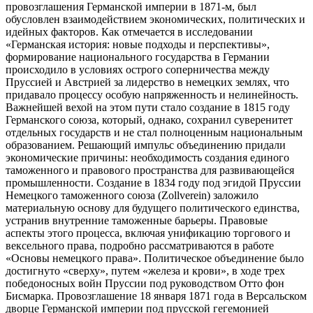
провозглашения Германской империи в 1871-м, был
обусловлен взаимодействием экономических, политических и
идейных факторов. Как отмечается в исследовании
«Германская история: новые подходы и перспективы»,
формирование национального государства в Германии
происходило в условиях острого соперничества между
Пруссией и Австрией за лидерство в немецких землях, что
придавало процессу особую напряженность и нелинейность.
Важнейшей вехой на этом пути стало создание в 1815 году
Германского союза, который, однако, сохранил суверенитет
отдельных государств и не стал полноценным национальным
образованием. Решающий импульс объединению придали
экономические причины: необходимость создания единого
таможенного и правового пространства для развивающейся
промышленности. Создание в 1834 году под эгидой Пруссии
Немецкого таможенного союза (Zollverein) заложило
материальную основу для будущего политического единства,
устранив внутренние таможенные барьеры. Правовые
аспекты этого процесса, включая унификацию торгового и
вексельного права, подробно рассматриваются в работе
«Основы немецкого права». Политическое объединение было
достигнуто «сверху», путем «железа и крови», в ходе трех
победоносных войн Пруссии под руководством Отто фон
Бисмарка. Провозглашение 18 января 1871 года в Версальском
дворце Германской империи под прусской гегемонией