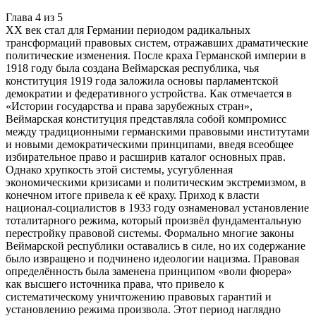
Глава
4
из
5
XX век стал для Германии периодом радикальных
трансформаций правовых систем, отражавших драматические
политические изменения. После краха Германской империи в
1918 году была создана Веймарская республика, чья
конституция 1919 года заложила основы парламентской
демократии и федеративного устройства. Как отмечается в
«Истории государства и права зарубежных стран»,
Веймарская конституция представляла собой компромисс
между традиционными германскими правовыми институтами
и новыми демократическими принципами, введя всеобщее
избирательное право и расширив каталог основных прав.
Однако хрупкость этой системы, усугубленная
экономическими кризисами и политическим экстремизмом, в
конечном итоге привела к её краху. Приход к власти
национал-социалистов в 1933 году ознаменовал установление
тоталитарного режима, который произвёл фундаментальную
перестройку правовой системы. Формально многие законы
Веймарской республики оставались в силе, но их содержание
было извращено и подчинено идеологии нацизма. Правовая
определённость была заменена принципом «воли фюрера»
как высшего источника права, что привело к
систематическому уничтожению правовых гарантий и
установлению режима произвола. Этот период наглядно