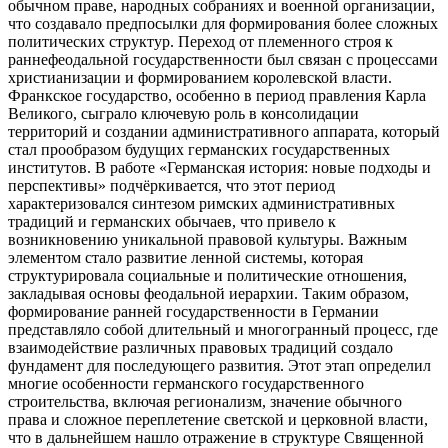
обычном праве, народных собраниях и военной организации,
что создавало предпосылки для формирования более сложных
политических структур. Переход от племенного строя к
раннефеодальной государственности был связан с процессами
христианизации и формированием королевской власти.
Франкское государство, особенно в период правления Карла
Великого, сыграло ключевую роль в консолидации
территорий и создании административного аппарата, который
стал прообразом будущих германских государственных
институтов. В работе «Германская история: новые подходы и
перспективы» подчёркивается, что этот период
характеризовался синтезом римских административных
традиций и германских обычаев, что привело к
возникновению уникальной правовой культуры. Важным
элементом стало развитие ленной системы, которая
структурировала социальные и политические отношения,
закладывая основы феодальной иерархии. Таким образом,
формирование ранней государственности в Германии
представляло собой длительный и многогранный процесс, где
взаимодействие различных правовых традиций создало
фундамент для последующего развития. Этот этап определил
многие особенности германского государственного
строительства, включая регионализм, значение обычного
права и сложное переплетение светской и церковной власти,
что в дальнейшем нашло отражение в структуре Священной