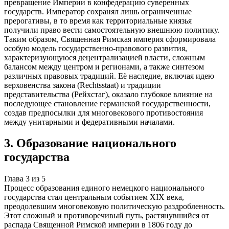
превращение Империи в конфедерацию суверенных
государств. Император сохранял лишь ограниченные
прерогативы, в то время как территориальные князья
получили право вести самостоятельную внешнюю политику.
Таким образом, Священная Римская империя сформировала
особую модель государственно-правового развития,
характеризующуюся децентрализацией власти, сложным
балансом между центром и регионами, а также синтезом
различных правовых традиций. Её наследие, включая идею
верховенства закона (Rechtsstaat) и традиции
представительства (Рейхстаг), оказало глубокое влияние на
последующее становление германской государственности,
создав предпосылки для многовекового противостояния
между унитарными и федеративными началами.
3
.
Образование национального
государства
Глава
3
из
5
Процесс образования единого немецкого национального
государства стал центральным событием XIX века,
преодолевшим многовековую политическую раздробленность.
Этот сложный и противоречивый путь, растянувшийся от
распада Священной Римской империи в 1806 году до