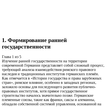
Учебная работа
5 глав
≈6 страниц
5 источников
Создать такую же
Готовая работа по ГОСТу — от 99₽
1
.
Формирование ранней
государственности
Глава
1
из
5
Изучение ранней государственности на территории
современной Германии представляет собой сложный процесс,
требующий анализа взаимодействия римского правового
наследия и традиционных институтов германских племён.
Как отмечается в «Истории государства и права зарубежных
стран», римское влияние, особенно в западных регионах,
заложило основы для последующего развития публично-
правовых институтов, хотя прямое государственное
строительство началось значительно позже. Германские
племенные союзы, такие как франки, саксы и алеманны,
обладали собственной системой управления, основанной на