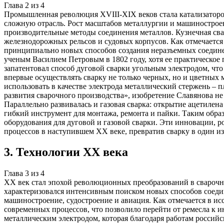
Глава
2
из
4
Промышленная революция XVIII-XIX веков стала катализатором
сложную отрасль. Рост масштабов металлургии и машиностроен
производительные методы соединения металлов. Кузнечная сва
железнодорожных рельсов и судовых корпусов. Как отмечается
принципиально новых способов создания неразъемных соедине
ученым Василием Петровым в 1802 году, хотя ее практическое
запатентовал способ дуговой сварки угольным электродом, что
впервые осуществлять сварку не только черных, но и цветных
использовать в качестве электрода металлический стержень – 
развития сварочного производства», изобретение Славянова не
Параллельно развивалась и газовая сварка: открытие ацетилен
гибкий инструмент для монтажа, ремонта и пайки. Таким обр
оборудования для дуговой и газовой сварки. Эти инновации, 
процессов в наступившем XX веке, превратив сварку в один 
3
.
Технологии XX века
Глава
3
из
4
XX век стал эпохой революционных преобразований в сварочн
характеризовался интенсивным поиском новых способов соеди
машиностроение, судостроение и авиация. Как отмечается в и
современных процессов, что позволило перейти от ремесла к
металлическим электродом, которая благодаря работам росси