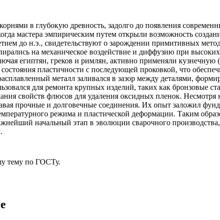
 корнями в глубокую древность, задолго до появления совреме
 когда мастера эмпирическим путем открыли возможность создан
етием до н.э., свидетельствуют о зарождении примитивных мето
опирались на механическое воздействие и диффузию при высоких
лючая египтян, греков и римлян, активно применяли кузнечную 
о состояния пластичности с последующей проковкой, что обеспе
расплавленный металл заливался в зазор между деталями, форми
ьзовался для ремонта крупных изделий, таких как бронзовые ст
имания свойств флюсов для удаления оксидных пленок. Несмотря
оздавая прочные и долговечные соединения. Их опыт заложил фу
емпературного режима и пластической деформации. Таким образ
ажнейший начальный этап в эволюции сварочного производства,
.
у тему
по ГОСТу.
е