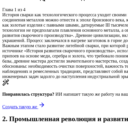
Глава
1
из
4
История сварки как технологического процесса уходит своими
соединения металлов можно отнести к эпохе бронзового века,
как золотые изделия с паяными швами, датируемые III тысячел
технологии не предполагали плавления основного металла, а 
развития сварочного производства». Древние цивилизации, вк
украшений. Процесс заключался в нагреве заготовок в горне д
Важным этапом стало развитие литейной сварки, при которой 
источнике «История развития сварочного производства», испол
припоев на основе меди, серебра и золота, что требовало пон
базы, древние мастера достигли значительного мастерства, с
обоснованы: необходимость очистки поверхностей, важность т
наблюдениях и ремесленных традициях, представляют собой в
инженерных задач задолго до наступления индустриальной эры
Понравилась структура?
ИИ напишет такую же работу на
ваш
Создать такую же
2
.
Промышленная революция и развити