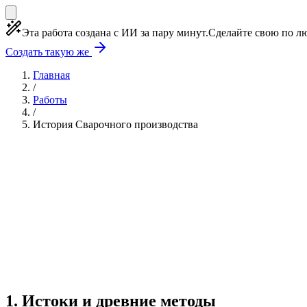
Эта работа создана с ИИ за пару минут.
Сделайте свою по лю
Создать такую же
Главная
/
Работы
/
История Сварочного производства
Учебная работа
4 главы
≈5 страниц
5 источников
Создать такую же
Готовая работа по ГОСТу — от 99₽
1
.
Истоки и древние методы