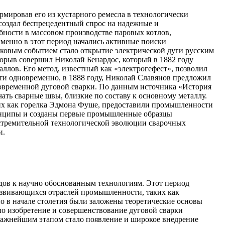
мировав его из кустарного ремесла в технологически
 создал беспрецедентный спрос на надежные и
бности в массовом производстве паровых котлов,
именно в этот период начались активные поиски
аковым событием стало открытие электрической дуги русским
рорыв совершил Николай Бенардос, который в 1882 году
ллов. Его метод, известный как «электрогефест», позволил
ти одновременно, в 1888 году, Николай Славянов предложил
 современной дуговой сварки. По данным источника «История
ать сварные швы, близкие по составу к основному металлу.
аких как горелка Эдмона Фуше, предоставили промышленности
ринципы и созданы первые промышленные образцы
я стремительной технологической эволюции сварочных
и.
дов к научно обоснованным технологиям. Этот период
азвивающихся отраслей промышленности, таких как
но в начале столетия были заложены теоретические основы
о изобретение и совершенствование дуговой сварки
Важнейшим этапом стало появление и широкое внедрение