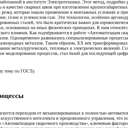
работанной в институте Электротехники. Этот метод, подробно
 и качество сварных швов при изготовлении крупногабаритных к
и резку, которые нашли применение в монтажных условиях и пр
оне, гелие и углекислом газе. Эти технологии, особенно аргонод
рованных сталей, что было критически важно для аэрокосмичес
и, основанных на иных физических принципах. К ним относятся
ого влияния. Как подчёркивается в работе «Автоматизация сва
лов. Одновременно развивались специализированные процессы, т
азнородных металлов. Таким образом, XX век трансформировал 
ании металлургических, тепловых и электрических явлений. Со
ое моделирование процессов, стал базой для последующей цифр
у тему
по ГОСТу.
роцессы
ризуется переходом от механизированных к полностью автомати
искусственного интеллекта и прецизионного управления, что по
и «Автоматизация сварочного производства», ключевым фактор