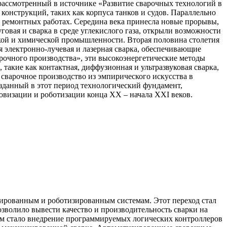
 рассмотренный в источнике «Развитие сварочных технологий в
онструкций, таких как корпуса танков и судов. Параллельно
и ремонтных работах. Середина века принесла новые прорывы,
уговая и сварка в среде углекислого газа, открыли возможности
кой и химической промышленности. Вторая половина столетия
 электронно-лучевая и лазерная сварка, обеспечивающие
рочного производства», эти высокоэнергетические методы
акие как контактная, диффузионная и ультразвуковая сварка,
сварочное производство из эмпирического искусства в
зданный в этот период технологический фундамент,
овизации и роботизации конца XX – начала XXI веков.
зированным и роботизированным системам. Этот переход стал
зволило вывести качество и производительность сварки на
ом стало внедрение программируемых логических контроллеров