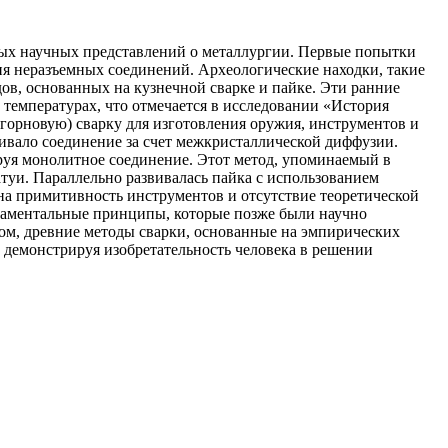
нных научных представлений о металлургии. Первые попытки
ия неразъемных соединений. Археологические находки, такие
дов, основанных на кузнечной сварке и пайке. Эти ранние
 температурах, что отмечается в исследовании «История
(горновую) сварку для изготовления оружия, инструментов и
чивало соединение за счет межкристаллической диффузии.
руя монолитное соединение. Этот метод, упоминаемый в
атуи. Параллельно развивалась пайка с использованием
 на примитивность инструментов и отсутствие теоретической
ндаментальные принципы, которые позже были научно
ом, древние методы сварки, основанные на эмпирических
 демонстрируя изобретательность человека в решении