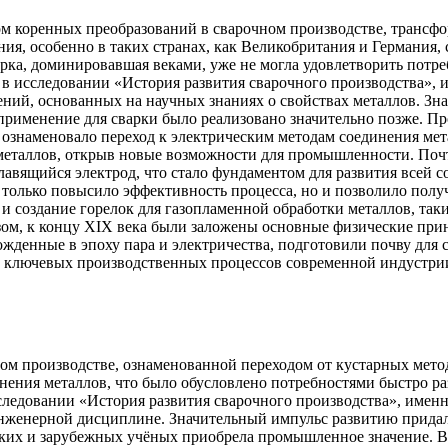
 коренных преобразований в сварочном производстве, трансфор
ия, особенно в таких странах, как Великобритания и Германия,
рка, доминировавшая веками, уже не могла удовлетворить потре
 в исследовании «История развития сварочного производства», 
ний, основанных на научных знаниях о свойствах металлов. Зн
 применение для сварки было реализовано значительно позже. П
 ознаменовало переход к электрическим методам соединения мета
 металлов, открыв новые возможности для промышленности. Поч
плавящийся электрод, что стало фундаментом для развития всей
 только повысило эффективность процесса, но и позволило получ
а и создание горелок для газопламенной обработки металлов, т
азом, к концу XIX века были заложены основные физические п
рожденные в эпоху пара и электричества, подготовили почву дл
из ключевых производственных процессов современной индустри
ом производстве, ознаменованной переходом от кустарных мето
нения металлов, что было обусловлено потребностями быстро р
сследовании «История развития сварочного производства», имен
 инженерной дисциплине. Значительный импульс развитию придал
йских и зарубежных учёных приобрела промышленное значение. 