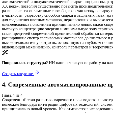
автоматической и полуавтоматической сварки под флюсом, раз
XX веке», позволил существенно повысить производительность
развивались газопламенные способы, включая газовую сварку 
в частности, разработку способов сварки в защитных газах: арг
для соединения цветных металлов, нержавеющих и высоколеги
ознаменовалась появлением принципиально новых видов сварк
высокую концентрацию энергии и минимальную зону термическ
стали предтечей современной прецизионной обработки материа
расширившие спектр свариваемых материалов до пластмасс и р
высокотехнологичную отрасль, основанную на глубоком поним
включающий механизацию, контроль параметров и теоретическ
Понравилась структура?
ИИ напишет такую же работу на
ваш
Создать такую же
4
.
Современные автоматизированные п
Глава
4
из
4
Современный этап развития сварочного производства характе
возможен благодаря интеграции цифровых технологий, систем 
принципиально новый уровень. Как отмечается в исследовани