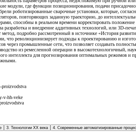
абильность параметров процесса, недостижимую при ручной ил
ие модули, где функции позиционирования, подачи присадочног
рели роботизированные сварочные установки, которые, согласно
ляторов, повторяющих заданную траекторию, до интеллектуальн
рами, способны в реальном времени корректировать положение 
разработка и внедрение аддитивных технологий, или 3D-печати
 метод, подробно рассмотренный в источнике «История развити
и, что революционизирует подходы к проектированию и изгото
в через промышленные сети, что позволяет создавать полность
зводство из ремесленной операции в высокотехнологичный, нау
ного интеллекта для прогнозирования оптимальных режимов и п
ежными.
go-proizvodstva
iy-v-hh-veke
-proizvodstva
е
3
.
Технологии XX века
4
.
Современные автоматизированные проце