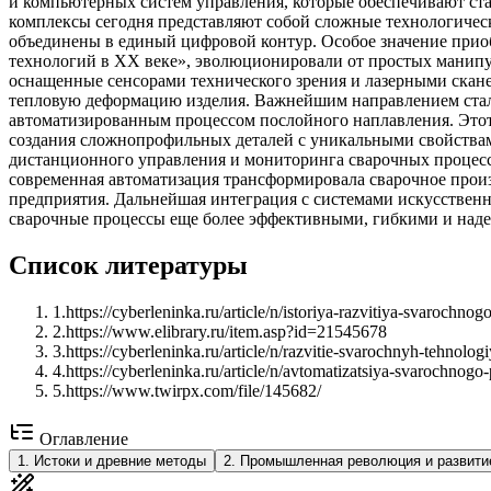
и компьютерных систем управления, которые обеспечивают ст
комплексы сегодня представляют собой сложные технологическ
объединены в единый цифровой контур. Особое значение приоб
технологий в XX веке», эволюционировали от простых манипу
оснащенные сенсорами технического зрения и лазерными скане
тепловую деформацию изделия. Важнейшим направлением стала 
автоматизированным процессом послойного наплавления. Этот
создания сложнопрофильных деталей с уникальными свойствам
дистанционного управления и мониторинга сварочных процессо
современная автоматизация трансформировала сварочное прои
предприятия. Дальнейшая интеграция с системами искусствен
сварочные процессы еще более эффективными, гибкими и над
Список литературы
1
.
https://cyberleninka.ru/article/n/istoriya-razvitiya-svarochno
2
.
https://www.elibrary.ru/item.asp?id=21545678
3
.
https://cyberleninka.ru/article/n/razvitie-svarochnyh-tehnolog
4
.
https://cyberleninka.ru/article/n/avtomatizatsiya-svarochnogo
5
.
https://www.twirpx.com/file/145682/
Оглавление
1
.
Истоки и древние методы
2
.
Промышленная революция и развити