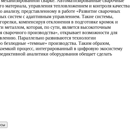
и механизированной сварке. Автоматизированные сварочные
о материала, управления тепловложением и контроля качества
 анализу, представленному в работе «Развитие сварочных
ых систем с адаптивным управлением. Такие системы,
горелки, компенсируя отклонения в подготовке кромок и
 металлом, которая, по сути, является высокоточным
я сварочного производства», открывает возможности для
влению. Параллельно развиваются технологии
ю безлюдные «темные» производства. Таким образом,
коемкий процесс, интегрированный в цифровую экосистему
редиктивной аналитики оборудования обещает сделать
ссы