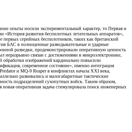
нние опыты носили экспериментальный характер, то Первая и
ии «История развития беспилотных летательных аппаратов»,
е первых серийных беспилотников, таких как британский
тив БАС в полноценные разведывательные и ударные
ронной разведки, продемонстрировали оперативную ценность
был неразрывно связан с достижениями в микроэлектронике,
ой обработки изображений кардинально повысили
сификация, современное состояние», именно интеграция
edator и MQ-9 Reaper в конфликтах начала XXI века,
аллельно развивались и малогабаритные тактические
нность подразделений сухопутных войск. Таким образом,
я новая оперативная задача стимулировала поиск инженерных