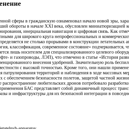
енение
енной сферы в гражданскую ознаменовал начало новой эры, ха
вший обороты в начале XXI века, обусловлен миниатюризацией 
нирования, инерциальная навигация и цифровая связь. Как отм
пными для широкого круга непрофессиональных и коммерческих 
пределяется не столько прорывами в конструкции летательных 
логия, классификация, современное состояние» подчеркивается,
ется лишь носителем для специализированного целевого оборуд
те- и газопроводы, ЛЭП), что отмечено в статье «История разв
еренцированного внесения удобрений. Значительную роль беспил
естности с высокой точностью. Кроме того, они нашли применен
для патрулирования территорий и наблюдения в ходе массовых м
х с обеспечением безопасности полетов, защитой частной жизни
е распространение любительских дронов потребовало разработ
о применения БАС представляет собой динамичный процесс тран
зы и инфраструктуры для их безопасной интеграции в повседне
-letatelnyh-apparatov