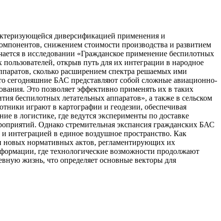
рактеризующейся диверсификацией применения и
компонентов, снижением стоимости производства и развитием
ечается в исследовании «Гражданское применение беспилотных
пользователей, открыв путь для их интеграции в народное
аппаратов, сколько расширением спектра решаемых ими
 что сегодняшние БАС представляют собой сложные авиационно-
ования. Это позволяет эффективно применять их в таких
ития беспилотных летательных аппаратов», а также в сельском
отники играют в картографии и геодезии, обеспечивая
ие в логистике, где ведутся эксперименты по доставке
ероприятий. Однако стремительная экспансия гражданских БАС
 и интеграцией в единое воздушное пространство. Как
ки новых нормативных актов, регламентирующих их
сформации, где технологические возможности продолжают
вную жизнь, что определяет основные векторы для