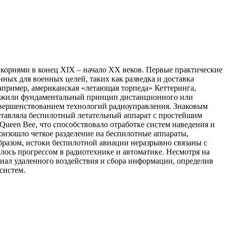
 корнями в конец XIX – начало XX веков. Первые практические
ных для военных целей, таких как разведка и доставка
пример, американская «летающая торпеда» Кеттеринга,
аложили фундаментальный принцип дистанционного или
овершенствованием технологий радиоуправления. Знаковым
дставляла беспилотный летательный аппарат с простейшим
ueen Bee, что способствовало отработке систем наведения и
оизошло четкое разделение на беспилотные аппараты,
бразом, истоки беспилотной авиации неразрывно связаны с
ось прогрессом в радиотехнике и автоматике. Несмотря на
иал удаленного воздействия и сбора информации, определив
систем.