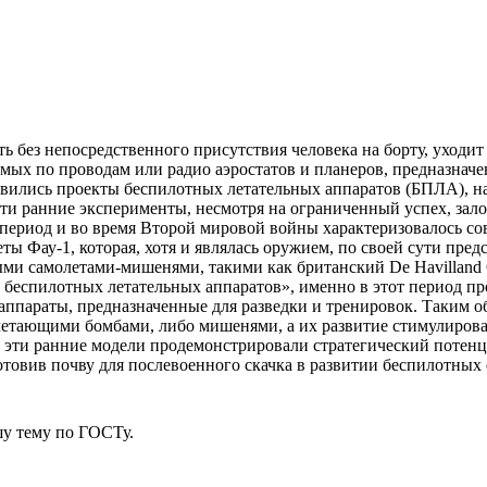
 без непосредственного присутствия человека на борту, уходит
мых по проводам или радио аэростатов и планеров, предназначен
явились проекты беспилотных летательных аппаратов (БПЛА), на
Эти ранние эксперименты, несмотря на ограниченный успех, з
период и во время Второй мировой войны характеризовалось с
ты Фау-1, которая, хотя и являлась оружием, по своей сути пре
ми самолетами-мишенями, такими как британский De Havilland Q
 беспилотных летательных аппаратов», именно в этот период пр
ппараты, предназначенные для разведки и тренировок. Таким о
етающими бомбами, либо мишенями, а их развитие стимулировал
 эти ранние модели продемонстрировали стратегический потенц
отовив почву для послевоенного скачка в развитии беспилотных 
у тему
по ГОСТу.