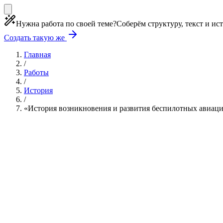
Нужна работа по своей теме?
Соберём структуру, текст и ис
Создать такую же
Главная
/
Работы
/
История
/
«История возникновения и развития беспилотных авиац
Учебная работа
3 главы
≈4 страницы
5 источник