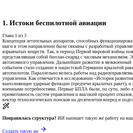
Создать такую же
Готовая работа по ГОСТу — от 99₽
1
.
Истоки беспилотной авиации
Глава
1
из
3
Концепция летательных аппаратов, способных функционировать
шаги в этом направлении были связаны с разработкой управляе
взрывчатых веществ. Так, в период Первой мировой войны по
представлявшая собой биплан-снаряд с часовым механизмом. 
автономного управления. Дальнейшее развитие в межвоенный 
событием стало создание в нацистской Германии крылатой раке
автопилотом. Параллельно велись работы над радиоуправляемы
управления. Как отмечается в исследовании «История развития
выполняющие ударные функции (предтечи крылатых ракет), и а
военными потребностями. Первые БПЛА были, по сути, либо л
примитивность систем управления и высокий процент отказов,
вектор технологических поисков на десятилетия вперед и подг
Понравилась структура?
ИИ напишет такую же работу на
ваш
Создать такую же