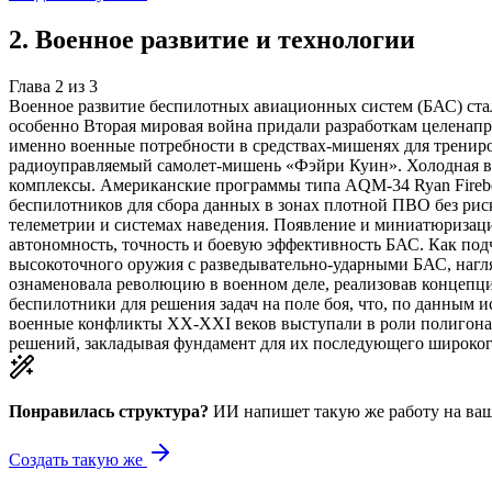
2
.
Военное развитие и технологии
Глава
2
из
3
Военное развитие беспилотных авиационных систем (БАС) ста
особенно Вторая мировая война придали разработкам целенапр
именно военные потребности в средствах-мишенях для тренир
радиоуправляемый самолет-мишень «Фэйри Куин». Холодная во
комплексы. Американские программы типа AQM-34 Ryan Firebe
беспилотников для сбора данных в зонах плотной ПВО без рис
телеметрии и системах наведения. Появление и миниатюризац
автономность, точность и боевую эффективность БАС. Как подч
высокоточного оружия с разведывательно-ударными БАС, нагл
ознаменовала революцию в военном деле, реализовав концепц
беспилотники для решения задач на поле боя, что, по данным
военные конфликты XX-XXI веков выступали в роли полигона 
решений, закладывая фундамент для их последующего широког
Понравилась структура?
ИИ напишет такую же работу на
ваш
Создать такую же