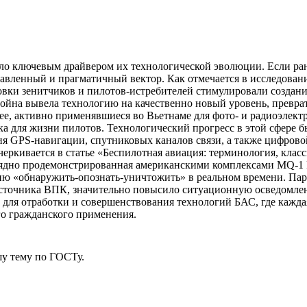
ло ключевым драйвером их технологической эволюции. Если ра
авленный и прагматичный вектор. Как отмечается в исследован
овки зенитчиков и пилотов-истребителей стимулировали создани
йна вывела технологию на качественно новый уровень, превра
e, активно применявшиеся во Вьетнаме для фото- и радиоэлект
ка для жизни пилотов. Технологический прогресс в этой сфере 
ия GPS-навигации, спутниковых каналов связи, а также цифров
еркивается в статье «Беспилотная авиация: терминология, клас
ядно продемонстрированная американскими комплексами MQ-1 Pr
ию «обнаружить-опознать-уничтожить» в реальном времени. Пар
 источника ВПК, значительно повысило ситуационную осведомле
для отработки и совершенствования технологий БАС, где кажда
о гражданского применения.
у тему
по ГОСТу.