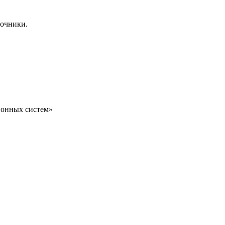
точники.
ионных систем»
ов