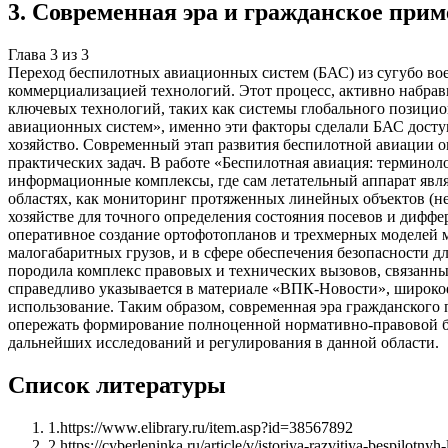
3
.
Современная эра и гражданское прим
Глава
3
из
3
Переход беспилотных авиационных систем (БАС) из сугубо во
коммерциализацией технологий. Этот процесс, активно набра
ключевых технологий, таких как системы глобального позицио
авиационных систем», именно эти факторы сделали БАС досту
хозяйство. Современный этап развития беспилотной авиации о
практических задач. В работе «Беспилотная авиация: термино
информационные комплексы, где сам летательный аппарат явля
областях, как мониторинг протяженных линейных объектов (неф
хозяйстве для точного определения состояния посевов и дифф
оперативное создание ортофотопланов и трехмерных моделей м
малогабаритных грузов, и в сфере обеспечения безопасности 
породила комплекс правовых и технических вызовов, связанны
справедливо указывается в материале «ВПК-Новости», широко
использование. Таким образом, современная эра гражданског
опережать формирование полноценной нормативно-правовой ба
дальнейших исследований и регулирования в данной области.
Список литературы
1
.
https://www.elibrary.ru/item.asp?id=38567892
2
.
https://cyberleninka.ru/article/v/istoriya-razvitiya-bespilotnyh