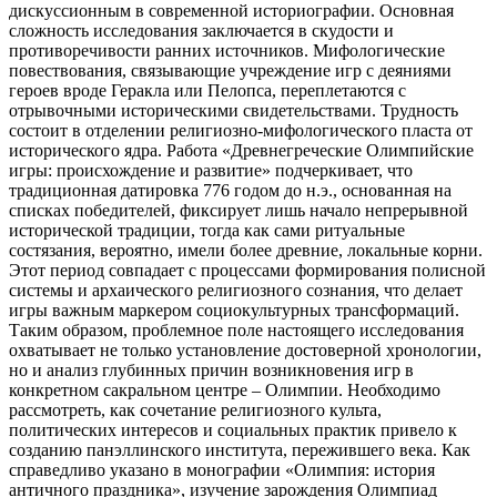
дискуссионным в современной историографии. Основная
сложность исследования заключается в скудости и
противоречивости ранних источников. Мифологические
повествования, связывающие учреждение игр с деяниями
героев вроде Геракла или Пелопса, переплетаются с
отрывочными историческими свидетельствами. Трудность
состоит в отделении религиозно-мифологического пласта от
исторического ядра. Работа «Древнегреческие Олимпийские
игры: происхождение и развитие» подчеркивает, что
традиционная датировка 776 годом до н.э., основанная на
списках победителей, фиксирует лишь начало непрерывной
исторической традиции, тогда как сами ритуальные
состязания, вероятно, имели более древние, локальные корни.
Этот период совпадает с процессами формирования полисной
системы и архаического религиозного сознания, что делает
игры важным маркером социокультурных трансформаций.
Таким образом, проблемное поле настоящего исследования
охватывает не только установление достоверной хронологии,
но и анализ глубинных причин возникновения игр в
конкретном сакральном центре – Олимпии. Необходимо
рассмотреть, как сочетание религиозного культа,
политических интересов и социальных практик привело к
созданию панэллинского института, пережившего века. Как
справедливо указано в монографии «Олимпия: история
античного праздника», изучение зарождения Олимпиад