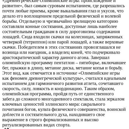
«Древнегреческие Олимпийские игры: происхождение и
развитие», был самым суровым испытанием, где разрешались
почти любые приемы, кроме выкалывания глаз и укусов, что
делало его воплощением предельной физической и волевой
борьбы. Отдельную и чрезвычайно зрелищную категорию
составляли конные состязания, доступные лишь наиболее
состоятельным гражданам в силу дороговизны содержания
лошадей. Сюда входили скачки на колесницах, запряженных
четверкой (тетриппон) или парой лошадей, а также верховые
скачки. Победителем в этих состязаниях провозглашался не
возница или наездник, а владелец коней, что подчеркивало
аристократический характер данного агона. Завершал
олимпийскую программу пентатлон – пятиборье, включавшее
бег, прыжки в длину, метание диска, метание копья и борьбу.
Этот вид, как отмечается в источнике «Олимпийские игры
как феномен древнегреческой культуры», считался идеальным
испытанием для гармоничного развития атлета, сочетавшего
скорость, силу, ловкость и координацию. Таким образом,
олимпийская программа, пройдя путь от единственного
забега до сложного многодневного спектакля, стала зеркалом
ключевых ценностей эллинского мира: сакрального
почитания богов, культа физического совершенства, воинской
доблести и состязательного духа, находившего свое
выражение в строго формализованных и высоко
ритуализированных видах спорта.