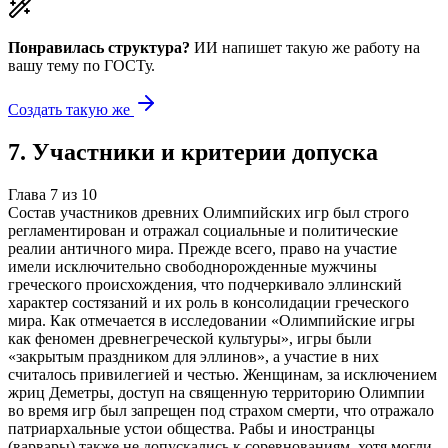
Понравилась структура?
ИИ напишет такую же работу на
вашу тему
по ГОСТу.
Создать такую же
7
.
Участники и критерии допуска
Глава
7
из
10
Состав участников древних Олимпийских игр был строго
регламентирован и отражал социальные и политические
реалии античного мира. Прежде всего, право на участие
имели исключительно свободнорожденные мужчины
греческого происхождения, что подчеркивало эллинский
характер состязаний и их роль в консолидации греческого
мира. Как отмечается в исследовании «Олимпийские игры
как феномен древнегреческой культуры», игры были
«закрытым праздником для эллинов», а участие в них
считалось привилегией и честью. Женщинам, за исключением
жриц Деметры, доступ на священную территорию Олимпии
во время игр был запрещен под страхом смерти, что отражало
патриархальные устои общества. Рабы и иностранцы
(варвары) также не допускались к соревнованиям, хотя могли