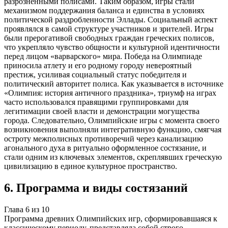
разрозненными полисами. Таким образом, игры стали
механизмом поддержания баланса и единства в условиях
политической раздробленности Эллады. Социальный аспект
проявлялся в самой структуре участников и зрителей. Игры
были прерогативой свободных граждан греческих полисов,
что укрепляло чувство общности и культурной идентичности
перед лицом «варварского» мира. Победа на Олимпиаде
приносила атлету и его родному городу невероятный
престиж, усиливая социальный статус победителя и
политический авторитет полиса. Как указывается в источнике
«Олимпия: история античного праздника», триумф на играх
часто использовался правящими группировками для
легитимации своей власти и демонстрации могущества
города. Следовательно, Олимпийские игры с момента своего
возникновения выполняли интегративную функцию, смягчая
остроту межполисных противоречий через канализацию
агонального духа в ритуально оформленное состязание, и
стали одним из ключевых элементов, скреплявших греческую
цивилизацию в единое культурное пространство.
6
.
Программа и виды состязаний
Глава
6
из
10
Программа древних Олимпийских игр, сформировавшаяся к
классическому периоду, представляла собой строго