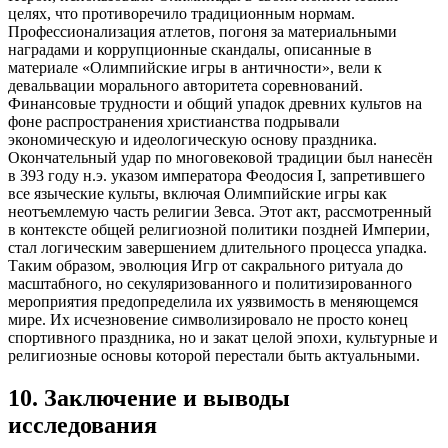
целях, что противоречило традиционным нормам.
Профессионализация атлетов, погоня за материальными
наградами и коррупционные скандалы, описанные в
материале «Олимпийские игры в античности», вели к
девальвации морального авторитета соревнований.
Финансовые трудности и общий упадок древних культов на
фоне распространения христианства подрывали
экономическую и идеологическую основу праздника.
Окончательный удар по многовековой традиции был нанесён
в 393 году н.э. указом императора Феодосия I, запретившего
все языческие культы, включая Олимпийские игры как
неотъемлемую часть религии Зевса. Этот акт, рассмотренный
в контексте общей религиозной политики поздней Империи,
стал логическим завершением длительного процесса упадка.
Таким образом, эволюция Игр от сакрального ритуала до
масштабного, но секуляризованного и политизированного
мероприятия предопределила их уязвимость в меняющемся
мире. Их исчезновение символизировало не просто конец
спортивного праздника, но и закат целой эпохи, культурные и
религиозные основы которой перестали быть актуальными.
10
.
Заключение и выводы
исследования