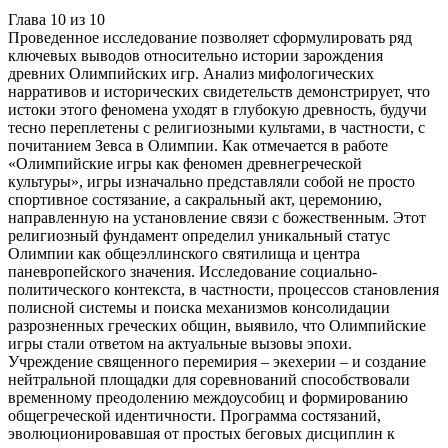
Глава
10
из
10
Проведенное исследование позволяет сформулировать ряд
ключевых выводов относительно истории зарождения
древних Олимпийских игр. Анализ мифологических
нарративов и исторических свидетельств демонстрирует, что
истоки этого феномена уходят в глубокую древность, будучи
тесно переплетены с религиозными культами, в частности, с
почитанием Зевса в Олимпии. Как отмечается в работе
«Олимпийские игры как феномен древнегреческой
культуры», игры изначально представляли собой не просто
спортивное состязание, а сакральный акт, церемонию,
направленную на установление связи с божественным. Этот
религиозный фундамент определил уникальный статус
Олимпии как общеэллинского святилища и центра
паневропейского значения. Исследование социально-
политического контекста, в частности, процессов становления
полисной системы и поиска механизмов консолидации
разрозненных греческих общин, выявило, что Олимпийские
игры стали ответом на актуальные вызовы эпохи.
Учреждение священного перемирия – экехерии – и создание
нейтральной площадки для соревнований способствовали
временному преодолению междоусобиц и формированию
общегреческой идентичности. Программа состязаний,
эволюционировавшая от простых беговых дисциплин к