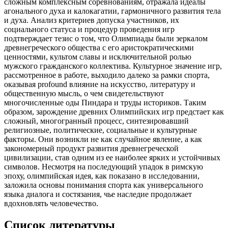
сложным комплексным соревнованиям, отражала идеалы
агонального духа и калокагатии, гармоничного развития тела
и духа. Анализ критериев допуска участников, их
социального статуса и процедур проведения игр
подтверждает тезис о том, что Олимпиады были зеркалом
древнегреческого общества с его аристократическими
ценностями, культом славы и исключительной ролью
мужского гражданского коллектива. Культурное значение игр,
рассмотренное в работе, выходило далеко за рамки спорта,
оказывая profound влияние на искусство, литературу и
общественную мысль, о чем свидетельствуют
многочисленные оды Пиндара и труды историков. Таким
образом, зарождение древних Олимпийских игр предстает как
сложный, многогранный процесс, синтезировавший
религиозные, политические, социальные и культурные
факторы. Они возникли не как случайное явление, а как
закономерный продукт развития древнегреческой
цивилизации, став одним из ее наиболее ярких и устойчивых
символов. Несмотря на последующий упадок в римскую
эпоху, олимпийская идея, как показано в исследовании,
заложила основы понимания спорта как универсального
языка диалога и состязания, чье наследие продолжает
вдохновлять человечество.
Список литературы