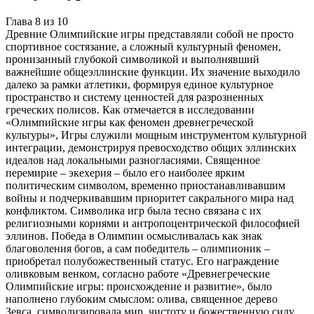
Глава
8
из
10
Древние Олимпийские игры представляли собой не просто
спортивное состязание, а сложный культурный феномен,
пронизанный глубокой символикой и выполнявший
важнейшие общеэллинские функции. Их значение выходило
далеко за рамки атлетики, формируя единое культурное
пространство и систему ценностей для разрозненных
греческих полисов. Как отмечается в исследовании
«Олимпийские игры как феномен древнегреческой
культуры», Игры служили мощным инструментом культурной
интеграции, демонстрируя превосходство общих эллинских
идеалов над локальными разногласиями. Священное
перемирие – экехерия – было его наиболее ярким
политическим символом, временно приостанавливавшим
войны и подчеркивавшим приоритет сакрального мира над
конфликтом. Символика игр была тесно связана с их
религиозными корнями и антропоцентрической философией
эллинов. Победа в Олимпии осмысливалась как знак
благоволения богов, а сам победитель – олимпионик –
приобретал полубожественный статус. Его награждение
оливковым венком, согласно работе «Древнегреческие
Олимпийские игры: происхождение и развитие», было
наполнено глубоким смыслом: олива, священное дерево
Зевса, символизировала мир, чистоту и божественную силу.