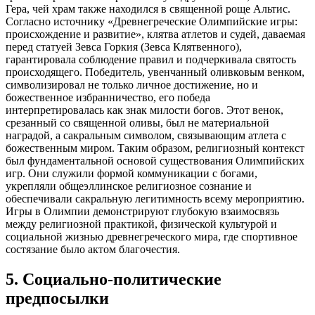
Гера, чей храм также находился в священной роще Альтис.
Согласно источнику «Древнегреческие Олимпийские игры:
происхождение и развитие», клятва атлетов и судей, даваемая
перед статуей Зевса Горкия (Зевса Клятвенного),
гарантировала соблюдение правил и подчеркивала святость
происходящего. Победитель, увенчанный оливковым венком,
символизировал не только личное достижение, но и
божественное избранничество, его победа
интерпретировалась как знак милости богов. Этот венок,
срезанный со священной оливы, был не материальной
наградой, а сакральным символом, связывающим атлета с
божественным миром. Таким образом, религиозный контекст
был фундаментальной основой существования Олимпийских
игр. Они служили формой коммуникации с богами,
укрепляли общеэллинское религиозное сознание и
обеспечивали сакральную легитимность всему мероприятию.
Игры в Олимпии демонстрируют глубокую взаимосвязь
между религиозной практикой, физической культурой и
социальной жизнью древнегреческого мира, где спортивное
состязание было актом благочестия.
5
.
Социально-политические
предпосылки