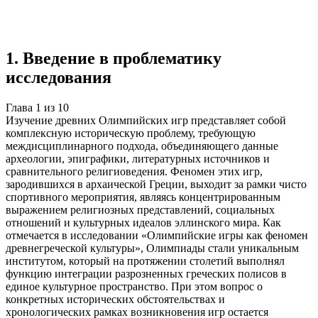
Учебная работа
10 глав
≈12 страниц
5
источников
Создать такую же
Готовая работа по ГОСТу — от 99₽
1
.
Введение в проблематику
исследования
Глава
1
из
10
Изучение древних Олимпийских игр представляет собой
комплексную историческую проблему, требующую
междисциплинарного подхода, объединяющего данные
археологии, эпиграфики, литературных источников и
сравнительного религиоведения. Феномен этих игр,
зародившихся в архаической Греции, выходит за рамки чисто
спортивного мероприятия, являясь концентрированным
выражением религиозных представлений, социальных
отношений и культурных идеалов эллинского мира. Как
отмечается в исследовании «Олимпийские игры как феномен
древнегреческой культуры», Олимпиады стали уникальным
институтом, который на протяжении столетий выполнял
функцию интеграции разрозненных греческих полисов в
единое культурное пространство. При этом вопрос о
конкретных исторических обстоятельствах и
хронологических рамках возникновения игр остается