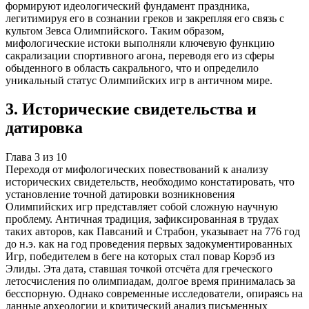
формируют идеологический фундамент праздника,
легитимируя его в сознании греков и закрепляя его связь с
культом Зевса Олимпийского. Таким образом,
мифологические истоки выполняли ключевую функцию
сакрализации спортивного агона, переводя его из сферы
обыденного в область сакрального, что и определило
уникальный статус Олимпийских игр в античном мире.
3
.
Исторические свидетельства и
датировка
Глава
3
из
10
Переходя от мифологических повествований к анализу
исторических свидетельств, необходимо констатировать, что
установление точной датировки возникновения
Олимпийских игр представляет собой сложную научную
проблему. Античная традиция, зафиксированная в трудах
таких авторов, как Павсаний и Страбон, указывает на 776 год
до н.э. как на год проведения первых задокументированных
Игр, победителем в беге на которых стал повар Корэб из
Элиды. Эта дата, ставшая точкой отсчёта для греческого
летосчисления по олимпиадам, долгое время принималась за
бесспорную. Однако современные исследователи, опираясь на
данные археологии и критический анализ письменных