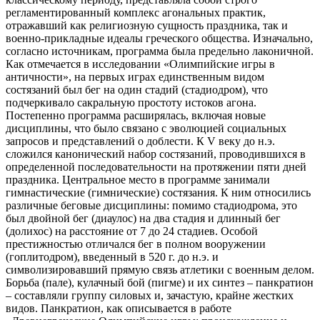
регламентированный комплекс агональных практик,
отражавший как религиозную сущность праздника, так и
военно-прикладные идеалы греческого общества. Изначально,
согласно источникам, программа была предельно лаконичной.
Как отмечается в исследовании «Олимпийские игры в
античности», на первых играх единственным видом
состязаний был бег на один стадий (стадиодром), что
подчеркивало сакральную простоту истоков агона.
Постепенно программа расширялась, включая новые
дисциплины, что было связано с эволюцией социальных
запросов и представлений о доблести. К V веку до н.э.
сложился канонический набор состязаний, проводившихся в
определенной последовательности на протяжении пяти дней
праздника. Центральное место в программе занимали
гимнастические (гимнические) состязания. К ним относились
различные беговые дисциплины: помимо стадиодрома, это
был двойной бег (диаулос) на два стадия и длинный бег
(долихос) на расстояние от 7 до 24 стадиев. Особой
престижностью отличался бег в полном вооружении
(гоплитодром), введенный в 520 г. до н.э. и
символизировавший прямую связь атлетики с военным делом.
Борьба (пале), кулачный бой (пигме) и их синтез – панкратион
– составляли группу силовых и, зачастую, крайне жестких
видов. Панкратион, как описывается в работе