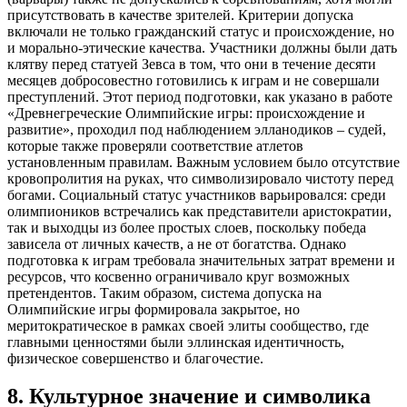
присутствовать в качестве зрителей. Критерии допуска
включали не только гражданский статус и происхождение, но
и морально-этические качества. Участники должны были дать
клятву перед статуей Зевса в том, что они в течение десяти
месяцев добросовестно готовились к играм и не совершали
преступлений. Этот период подготовки, как указано в работе
«Древнегреческие Олимпийские игры: происхождение и
развитие», проходил под наблюдением элланодиков – судей,
которые также проверяли соответствие атлетов
установленным правилам. Важным условием было отсутствие
кровопролития на руках, что символизировало чистоту перед
богами. Социальный статус участников варьировался: среди
олимпиоников встречались как представители аристократии,
так и выходцы из более простых слоев, поскольку победа
зависела от личных качеств, а не от богатства. Однако
подготовка к играм требовала значительных затрат времени и
ресурсов, что косвенно ограничивало круг возможных
претендентов. Таким образом, система допуска на
Олимпийские игры формировала закрытое, но
меритократическое в рамках своей элиты сообщество, где
главными ценностями были эллинская идентичность,
физическое совершенство и благочестие.
8
.
Культурное значение и символика