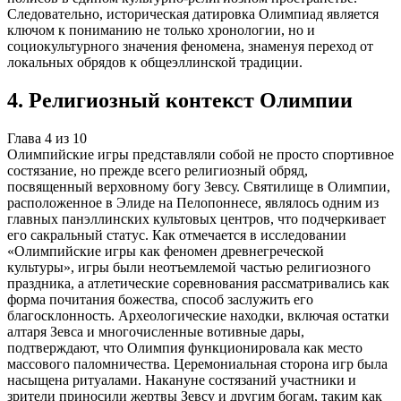
Следовательно, историческая датировка Олимпиад является
ключом к пониманию не только хронологии, но и
социокультурного значения феномена, знаменуя переход от
локальных обрядов к общеэллинской традиции.
4
.
Религиозный контекст Олимпии
Глава
4
из
10
Олимпийские игры представляли собой не просто спортивное
состязание, но прежде всего религиозный обряд,
посвященный верховному богу Зевсу. Святилище в Олимпии,
расположенное в Элиде на Пелопоннесе, являлось одним из
главных панэллинских культовых центров, что подчеркивает
его сакральный статус. Как отмечается в исследовании
«Олимпийские игры как феномен древнегреческой
культуры», игры были неотъемлемой частью религиозного
праздника, а атлетические соревнования рассматривались как
форма почитания божества, способ заслужить его
благосклонность. Археологические находки, включая остатки
алтаря Зевса и многочисленные вотивные дары,
подтверждают, что Олимпия функционировала как место
массового паломничества. Церемониальная сторона игр была
насыщена ритуалами. Накануне состязаний участники и
зрители приносили жертвы Зевсу и другим богам, таким как