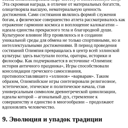
Эта скромная награда, в отличие от материальных богатств,
олицетворяла высшую, нематериальную ценность
достижения. Сами состязания являлись формой служения
богам, а физическое совершенство атлета рассматривалось как
отражение гармонии космоса и воплощение калокагатии –
идеала единства прекрасного тела и благородной души.
Культурное влияние Игр проявлялось и в создании
уникальной среды для обмена не только спортивными, но и
интеллектуальными достижениями. В период проведения
состязаний Олимпия превращалась в центр всей эллинской
культуры: здесь выступали поэты, ораторы, историки и
философы. Как подчеркивается в источнике «Олимпия:
история античного праздника», Игры способствовали
консолидации греческого самосознания,
противопоставлявшего «эллинов» «варварам». Таким
образом, Олимпийские игры синтезировали религиозное,
эстетическое, этическое и политическое начала, став
универсальным символом древнегреческой цивилизации,
идеалы которой – агональный дух, стремление к
совершенству и единство в многообразии – продолжают
вдохновлять человечество.
9
.
Эволюция и упадок традиции