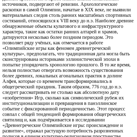
источников, подвергают её ревизии. Археологические
раскопки в самой Олимпии, начатые в XIX веке, не выявили
материальных следов столь ранних масштабных спортивных
состязаний, относящихся к VIII веку до н.э. Наиболее древние
обнаруженные объекты культового и инфраструктурного
характера, такие как остатки ранних алтарей и храмов,
датируются несколько более поздним периодом. Это
позволяет ряду учёных, как отмечается в работе
«Олимпийские игры как феномен древнегреческой
культуры», предполагать, что традиционная дата могла быть
сконструирована историками эллинистической эпохи в
попытке упорядочить хронологию прошлого. В то же время,
нельзя полностью отвергать возможность существования
более древних, локальных агональных практик в долине
Алфея, которые со временем трансформировались в
общегреческий праздник. Таким образом, 776 год до н.э.
следует рассматривать не столько как абсолютную дату
«изобретения» Игр, сколько как символический рубеж их
институционализации и превращения в панэллинское
событие с фиксированной периодичностью. Этот процесс
совпал с общей тенденцией формирования общегреческих
святилищ и, как подчёркивается в исследовании
«Древнегреческие Олимпийские игры: происхождение и
развитие», отражал растущую потребность разрозненных
полисов в едином культурно-религиозном пространстве.