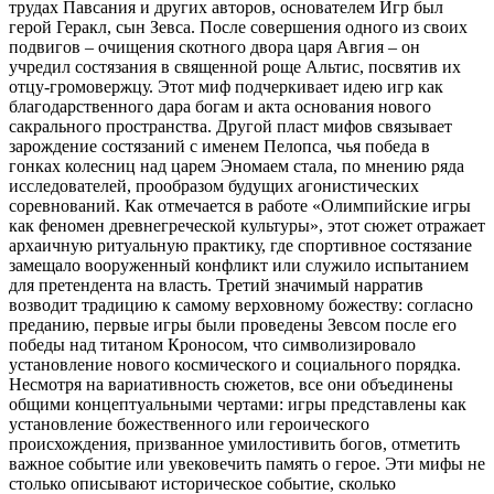
трудах Павсания и других авторов, основателем Игр был
герой Геракл, сын Зевса. После совершения одного из своих
подвигов – очищения скотного двора царя Авгия – он
учредил состязания в священной роще Альтис, посвятив их
отцу-громовержцу. Этот миф подчеркивает идею игр как
благодарственного дара богам и акта основания нового
сакрального пространства. Другой пласт мифов связывает
зарождение состязаний с именем Пелопса, чья победа в
гонках колесниц над царем Эномаем стала, по мнению ряда
исследователей, прообразом будущих агонистических
соревнований. Как отмечается в работе «Олимпийские игры
как феномен древнегреческой культуры», этот сюжет отражает
архаичную ритуальную практику, где спортивное состязание
замещало вооруженный конфликт или служило испытанием
для претендента на власть. Третий значимый нарратив
возводит традицию к самому верховному божеству: согласно
преданию, первые игры были проведены Зевсом после его
победы над титаном Кроносом, что символизировало
установление нового космического и социального порядка.
Несмотря на вариативность сюжетов, все они объединены
общими концептуальными чертами: игры представлены как
установление божественного или героического
происхождения, призванное умилостивить богов, отметить
важное событие или увековечить память о герое. Эти мифы не
столько описывают историческое событие, сколько