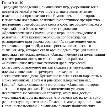
Глава
9
из
10
Традиция проведения Олимпийских игр, укоренившаяся в
древнегреческой культуре, претерпевала значительные
изменения на протяжении своей многовековой истории.
Изначально локальное религиозно-спортивное празднество
постепенно трансформировалось в событие общеэллинского
масштаба, что было отмечено в исследовании
«Древнегреческие Олимпийские игры: происхождение и
развитие». Этот процесс эволюции сопровождался
расширением программы состязаний, увеличением числа
участников и зрителей, а также ростом политического
значения Игр, которые стали ареной демонстрации силы и
престижа греческих полисов. Однако именно эта политизация
и коммерциализация, по мнению авторов работы
«Олимпийские игры как феномен древнегреческой
культуры», со временем начали подрывать изначальные
идеалы священного перемирия – экехерии – и
агонистического духа. Кризисные явления стали нарастать в
эпоху эллинизма, а затем и римского владычества над
Грецией. Как указывается в источнике «Олимпия: история
античного праздника», Игры постепенно утрачивали
исключительно эллинский характер, открывая доступ
участникам из других народов, что размывало их культурно-
религиозную идентичность. Римские императоры, такие как
Нерон, использовали Олимпиады в своих политических