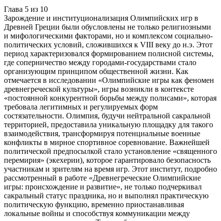
Глава
5
из
10
Зарождение и институционализация Олимпийских игр в
Древней Греции были обусловлены не только религиозными
и мифологическими факторами, но и комплексом социально-
политических условий, сложившихся к VIII веку до н.э. Этот
период характеризовался формированием полисной системы,
где соперничество между городами-государствами стало
организующим принципом общественной жизни. Как
отмечается в исследовании «Олимпийские игры как феномен
древнегреческой культуры», игры возникли в контексте
«постоянной конкурентной борьбы между полисами», которая
требовала легитимных и регулируемых форм
состязательности. Олимпия, будучи нейтральной сакральной
территорией, предоставила уникальную площадку для такого
взаимодействия, трансформируя потенциальные военные
конфликты в мирное спортивное соревнование. Важнейшей
политической предпосылкой стало установление «священного
перемирия» (экехерии), которое гарантировало безопасность
участникам и зрителям на время игр. Этот институт, подробно
рассмотренный в работе «Древнегреческие Олимпийские
игры: происхождение и развитие», не только подчеркивал
сакральный статус праздника, но и выполнял практическую
политическую функцию, временно приостанавливая
локальные войны и способствуя коммуникации между