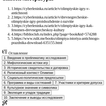
1
.
https://cyberleninka.ru/article/v/olimpiyskie-igry-v-
antichnosti
2
.
https://cyberleninka.ru/article/v/drevnegrecheskie-
olimpiyskie-igry-proishozhdenie-i-razvitie
3
.
https://cyberleninka.ru/article/v/olimpiyskie-igry-kak-
fenomen-drevnegrecheskoy-kultury
4
.
https://biblioclub.ru/index.php?page=book&id=574288
5
.
https://www.rulit.me/books/olimpiya-istoriya-antichnogo-
prazdnika-download-635155.html
Оглавление
1
.
Введение в проблематику исследования
2
.
Мифологические истоки игр
3
.
Исторические свидетельства и датировка
4
.
Религиозный контекст Олимпии
5
.
Социально-политические предпосылки
6
.
Программа и виды состязаний
7
.
Участники и критерии допуска
8
.
Культурное значение и символика
9
.
Эволюция и упадок традиции
10
.
Заключение и выводы исследования