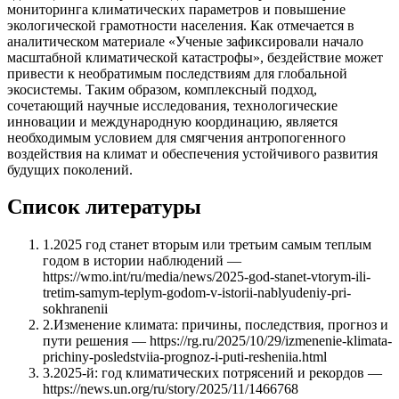
мониторинга климатических параметров и повышение
экологической грамотности населения. Как отмечается в
аналитическом материале «Ученые зафиксировали начало
масштабной климатической катастрофы», бездействие может
привести к необратимым последствиям для глобальной
экосистемы. Таким образом, комплексный подход,
сочетающий научные исследования, технологические
инновации и международную координацию, является
необходимым условием для смягчения антропогенного
воздействия на климат и обеспечения устойчивого развития
будущих поколений.
Список литературы
1
.
2025 год станет вторым или третьим самым теплым
годом в истории наблюдений —
https://wmo.int/ru/media/news/2025-god-stanet-vtorym-ili-
tretim-samym-teplym-godom-v-istorii-nablyudeniy-pri-
sokhranenii
2
.
Изменение климата: причины, последствия, прогноз и
пути решения — https://rg.ru/2025/10/29/izmenenie-klimata-
prichiny-posledstviia-prognoz-i-puti-resheniia.html
3
.
2025-й: год климатических потрясений и рекордов —
https://news.un.org/ru/story/2025/11/1466768