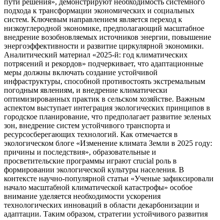
пути решения», демонстрируют необходимость системного
подхода к трансформации экономических и социальных
систем. Ключевым направлением является переход к
низкоуглеродной экономике, предполагающий масштабное
внедрение возобновляемых источников энергии, повышение
энергоэффективности и развитие циркулярной экономики.
Аналитический материал «2025-й: год климатических
потрясений и рекордов» подчеркивает, что адаптационные
меры должны включать создание устойчивой
инфраструктуры, способной противостоять экстремальным
погодным явлениям, и внедрение климатически
оптимизированных практик в сельском хозяйстве. Важным
аспектом выступает интеграция экологических принципов в
городское планирование, что предполагает развитие зеленых
зон, внедрение систем устойчивого транспорта и
ресурсосберегающих технологий. Как отмечается в
экологическом блоге «Изменение климата Земли в 2025 году:
причины и последствия», образовательные и
просветительские программы играют crucial роль в
формировании экологической культуры населения. В
контексте научно-популярной статьи «Ученые зафиксировали
начало масштабной климатической катастрофы» особое
внимание уделяется необходимости ускорения
технологических инноваций в области декарбонизации и
адаптации. Таким образом, стратегии устойчивого развития