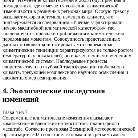
блога «Изменение климата Земли в 2025 году: причины и
последствия», где отмечается усиление климатической
изменчивости в различных регионах мира. Особую тревогу
вызывает ускорение темпов изменения климата, что
подтверждается исследованием «Ученые зафиксировали
начало масштабной климатической катастрофы», где
анализируются признаки приближения к климатическим
переломным моментам. Совокупность представленных
данных позволяет констатировать, что современные
климатические тенденции характеризуются не только ростом
температурных показателей, но и качественным изменением
климатической системы. Наблюдаемые процессы
свидетельствуют о глубокой трансформации глобального
климата, требующей комплексного научного осмысления и
адекватных мер реагирования.
4
.
Экологические последствия
изменений
Глава
4
из
7
Современные климатические изменения оказывают
комплексное воздействие на экосистемы планетарного
масштаба. Согласно прогнозам Всемирной метеорологической
организации, 2025 год станет вторым или третьим самым