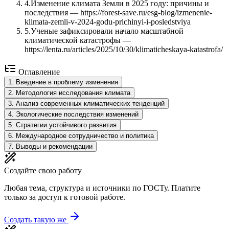
4
.
Изменение климата Земли в 2025 году: причины и
последствия — https://forest-save.ru/esg-blog/izmenenie-
klimata-zemli-v-2024-godu-prichinyi-i-posledstviya
5
.
Ученые зафиксировали начало масштабной
климатической катастрофы —
https://lenta.ru/articles/2025/10/30/klimaticheskaya-katastrofa/
Оглавление
1
.
Введение в проблему изменения
2
.
Методология исследования климата
3
.
Анализ современных климатических тенденций
4
.
Экологические последствия изменений
5
.
Стратегии устойчивого развития
6
.
Международное сотрудничество и политика
7
.
Выводы и рекомендации
Создайте свою работу
Любая тема, структура и источники по ГОСТу. Платите
только за доступ к готовой работе.
Создать такую же