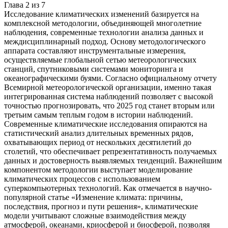
Глава
2
из
7
Исследование климатических изменений базируется на
комплексной методологии, объединяющей многолетние
наблюдения, современные технологии анализа данных и
междисциплинарный подход. Основу методологического
аппарата составляют инструментальные измерения,
осуществляемые глобальной сетью метеорологических
станций, спутниковыми системами мониторинга и
океанографическими буями. Согласно официальному отчету
Всемирной метеорологической организации, именно такая
интегрированная система наблюдений позволяет с высокой
точностью прогнозировать, что 2025 год станет вторым или
третьим самым теплым годом в истории наблюдений.
Современные климатические исследования опираются на
статистический анализ длительных временных рядов,
охватывающих период от нескольких десятилетий до
столетий, что обеспечивает репрезентативность получаемых
данных и достоверность выявляемых тенденций. Важнейшим
компонентом методологии выступает моделирование
климатических процессов с использованием
суперкомпьютерных технологий. Как отмечается в научно-
популярной статье «Изменение климата: причины,
последствия, прогноз и пути решения», климатические
модели учитывают сложные взаимодействия между
атмосферой, океанами, криосферой и биосферой, позволяя