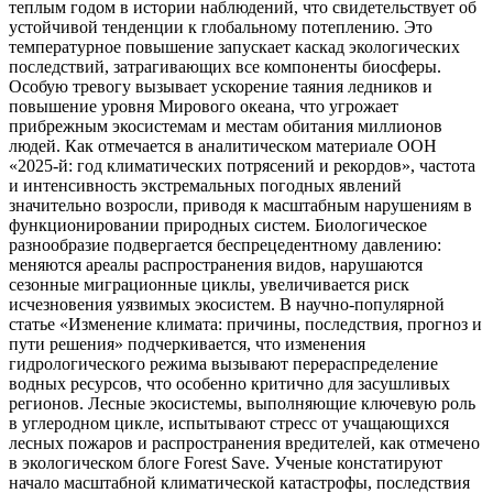
теплым годом в истории наблюдений, что свидетельствует об
устойчивой тенденции к глобальному потеплению. Это
температурное повышение запускает каскад экологических
последствий, затрагивающих все компоненты биосферы.
Особую тревогу вызывает ускорение таяния ледников и
повышение уровня Мирового океана, что угрожает
прибрежным экосистемам и местам обитания миллионов
людей. Как отмечается в аналитическом материале ООН
«2025-й: год климатических потрясений и рекордов», частота
и интенсивность экстремальных погодных явлений
значительно возросли, приводя к масштабным нарушениям в
функционировании природных систем. Биологическое
разнообразие подвергается беспрецедентному давлению:
меняются ареалы распространения видов, нарушаются
сезонные миграционные циклы, увеличивается риск
исчезновения уязвимых экосистем. В научно-популярной
статье «Изменение климата: причины, последствия, прогноз и
пути решения» подчеркивается, что изменения
гидрологического режима вызывают перераспределение
водных ресурсов, что особенно критично для засушливых
регионов. Лесные экосистемы, выполняющие ключевую роль
в углеродном цикле, испытывают стресс от учащающихся
лесных пожаров и распространения вредителей, как отмечено
в экологическом блоге Forest Save. Ученые констатируют
начало масштабной климатической катастрофы, последствия