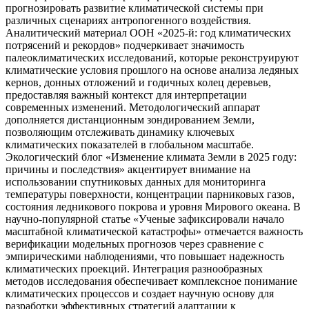
прогнозировать развитие климатической системы при
различных сценариях антропогенного воздействия.
Аналитический материал ООН «2025-й: год климатических
потрясений и рекордов» подчеркивает значимость
палеоклиматических исследований, которые реконструируют
климатические условия прошлого на основе анализа ледяных
кернов, донных отложений и годичных колец деревьев,
предоставляя важный контекст для интерпретации
современных изменений. Методологический аппарат
дополняется дистанционным зондированием Земли,
позволяющим отслеживать динамику ключевых
климатических показателей в глобальном масштабе.
Экологический блог «Изменение климата Земли в 2025 году:
причины и последствия» акцентирует внимание на
использовании спутниковых данных для мониторинга
температуры поверхности, концентрации парниковых газов,
состояния ледникового покрова и уровня Мирового океана. В
научно-популярной статье «Ученые зафиксировали начало
масштабной климатической катастрофы» отмечается важность
верификации модельных прогнозов через сравнение с
эмпирическими наблюдениями, что повышает надежность
климатических проекций. Интеграция разнообразных
методов исследования обеспечивает комплексное понимание
климатических процессов и создает научную основу для
разработки эффективных стратегий адаптации к