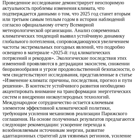
Проведенное исследование демонстрирует неоспоримую
актуальность проблемы изменения климата, что
подтверждается данными о том, что 2025 год станет вторым
или третьим самым теплым годом в истории наблюдений
согласно официальному отчету Всемирной
метеорологической организации. Анализ современных
климатических тенденций выявил устойчивую динамику
глобального потепления, сопровождающуюся увеличением
частоты экстремальных погодных явлений, что подробно
освещено в материале «2025-й: год климатических
потрясений и рекордов». Экологические последствия этих
изменений проявляются в деградации экосистем, снижении
биоразнообразия и угрозе продовольственной безопасности, о
чем свидетельствуют исследования, представленные в статье
«Изменение климата: причины, последствия, прогноз и пути
решения». В контексте устойчивого развития необходимо
акцентировать внимание на трансформации энергетических
систем и внедрении низкоуглеродных технологий.
Международное сотрудничество остается ключевым
элементом эффективной климатической политики,
требующим усиления механизмов реализации Парижского
соглашения. На основе полученных результатов предлагаются
следующие рекомендации: ускорение перехода к
возобновляемым источникам энергии, развитие
адаптационных стратегий для уязвимых регионов, усиление