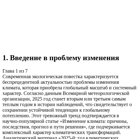
Учебная работа
7 глав
≈7 страниц
5 источников
Создать такую же
Готовая работа по ГОСТу — от 99₽
1
.
Введение в проблему изменения
Глава
1
из
7
Современная экологическая повестка характеризуется
беспрецедентной актуальностью проблемы изменения
климата, которая приобрела глобальный масштаб и системный
характер. Согласно данным Всемирной метеорологической
организации, 2025 год станет вторым или третьим самым
теплым годом в истории наблюдений, что свидетельствует о
сохранении устойчивой тенденции к глобальному
потеплению. Этот тревожный тренд подтверждается в
научно-популярной статье «Изменение климата: причины,
последствия, прогноз и пути решения», где подчеркивается
комплексный характер климатических трансформаций.
Аналитический материал «2025-й: год климатических