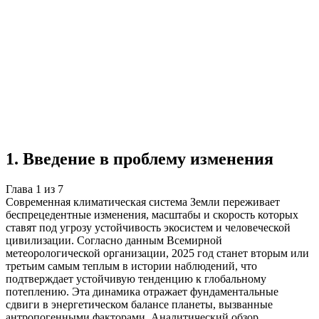
Учебная работа
7 глав
≈7 страниц
5 источников
Создать такую же
Готовая работа по ГОСТу — от 99₽
1
.
Введение в проблему изменения
Глава
1
из
7
Современная климатическая система Земли переживает
беспрецедентные изменения, масштабы и скорость которых
ставят под угрозу устойчивость экосистем и человеческой
цивилизации. Согласно данным Всемирной
метеорологической организации, 2025 год станет вторым или
третьим самым теплым в истории наблюдений, что
подтверждает устойчивую тенденцию к глобальному
потеплению. Эта динамика отражает фундаментальные
сдвиги в энергетическом балансе планеты, вызванные
антропогенными факторами. Аналитический обзор