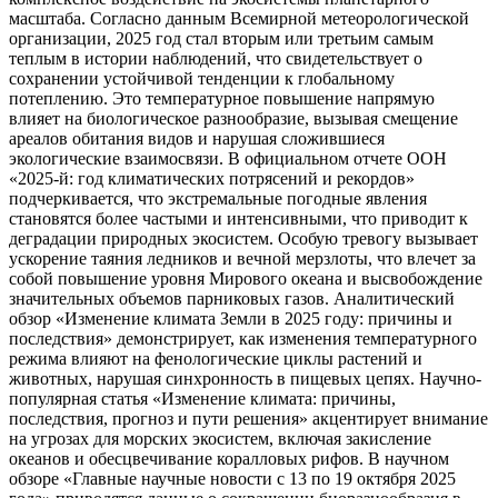
масштаба. Согласно данным Всемирной метеорологической
организации, 2025 год стал вторым или третьим самым
теплым в истории наблюдений, что свидетельствует о
сохранении устойчивой тенденции к глобальному
потеплению. Это температурное повышение напрямую
влияет на биологическое разнообразие, вызывая смещение
ареалов обитания видов и нарушая сложившиеся
экологические взаимосвязи. В официальном отчете ООН
«2025-й: год климатических потрясений и рекордов»
подчеркивается, что экстремальные погодные явления
становятся более частыми и интенсивными, что приводит к
деградации природных экосистем. Особую тревогу вызывает
ускорение таяния ледников и вечной мерзлоты, что влечет за
собой повышение уровня Мирового океана и высвобождение
значительных объемов парниковых газов. Аналитический
обзор «Изменение климата Земли в 2025 году: причины и
последствия» демонстрирует, как изменения температурного
режима влияют на фенологические циклы растений и
животных, нарушая синхронность в пищевых цепях. Научно-
популярная статья «Изменение климата: причины,
последствия, прогноз и пути решения» акцентирует внимание
на угрозах для морских экосистем, включая закисление
океанов и обесцвечивание коралловых рифов. В научном
обзоре «Главные научные новости с 13 по 19 октября 2025