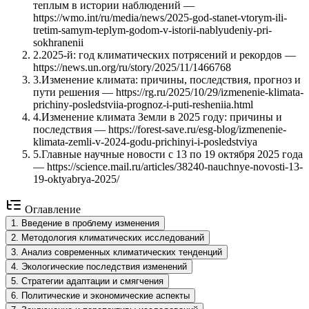
теплым в истории наблюдений —
https://wmo.int/ru/media/news/2025-god-stanet-vtorym-ili-
tretim-samym-teplym-godom-v-istorii-nablyudeniy-pri-
sokhranenii
2
.
2025-й: год климатических потрясений и рекордов —
https://news.un.org/ru/story/2025/11/1466768
3
.
Изменение климата: причины, последствия, прогноз и
пути решения — https://rg.ru/2025/10/29/izmenenie-klimata-
prichiny-posledstviia-prognoz-i-puti-resheniia.html
4
.
Изменение климата Земли в 2025 году: причины и
последствия — https://forest-save.ru/esg-blog/izmenenie-
klimata-zemli-v-2024-godu-prichinyi-i-posledstviya
5
.
Главные научные новости с 13 по 19 октября 2025 года
— https://science.mail.ru/articles/38240-nauchnye-novosti-13-
19-oktyabrya-2025/
Оглавление
1
.
Введение в проблему изменения
2
.
Методология климатических исследований
3
.
Анализ современных климатических тенденций
4
.
Экологические последствия изменений
5
.
Стратегии адаптации и смягчения
6
.
Политические и экономические аспекты