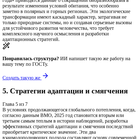
года» приводятся данные о сокращении биоразнообразия в
результате изменения условий обитания, что особенно
заметно в полярных и горных регионах. Эти экологические
трансформации имеют каскадный характер, затрагивая не
только природные системы, но и создавая серьезные вызовы
для устойчивого развития человечества, что требует
комплексного научного осмысления и разработки
адаптационных стратегий.
Понравилась структура?
ИИ напишет такую же работу на
вашу тему
по ГОСТу.
Создать такую же
5
.
Стратегии адаптации и смягчения
Глава
5
из
7
В условиях продолжающегося глобального потепления, когда,
согласно данным ВМО, 2025 год становится вторым или
третьим самым теплым в истории наблюдений, разработка
эффективных стратегий адаптации и смягчения последствий
приобретает критическое значение. Эти два
взаимодополняющих подхода составляют основу современной