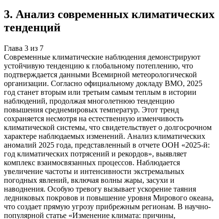
3
.
Анализ современных климатических
тенденций
Глава
3
из
7
Современные климатические наблюдения демонстрируют
устойчивую тенденцию к глобальному потеплению, что
подтверждается данными Всемирной метеорологической
организации. Согласно официальному докладу ВМО, 2025
год станет вторым или третьим самым теплым в истории
наблюдений, продолжая многолетнюю тенденцию
повышения среднемировых температур. Этот тренд
сохраняется несмотря на естественную изменчивость
климатической системы, что свидетельствует о долгосрочном
характере наблюдаемых изменений. Анализ климатических
аномалий 2025 года, представленный в отчете ООН «2025-й:
год климатических потрясений и рекордов», выявляет
комплекс взаимосвязанных процессов. Наблюдается
увеличение частоты и интенсивности экстремальных
погодных явлений, включая волны жары, засухи и
наводнения. Особую тревогу вызывает ускорение таяния
ледниковых покровов и повышение уровня Мирового океана,
что создает прямую угрозу прибрежным регионам. В научно-
популярной статье «Изменение климата: причины,