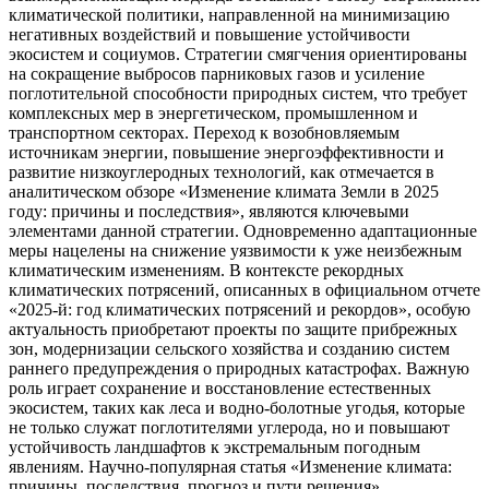
климатической политики, направленной на минимизацию
негативных воздействий и повышение устойчивости
экосистем и социумов. Стратегии смягчения ориентированы
на сокращение выбросов парниковых газов и усиление
поглотительной способности природных систем, что требует
комплексных мер в энергетическом, промышленном и
транспортном секторах. Переход к возобновляемым
источникам энергии, повышение энергоэффективности и
развитие низкоуглеродных технологий, как отмечается в
аналитическом обзоре «Изменение климата Земли в 2025
году: причины и последствия», являются ключевыми
элементами данной стратегии. Одновременно адаптационные
меры нацелены на снижение уязвимости к уже неизбежным
климатическим изменениям. В контексте рекордных
климатических потрясений, описанных в официальном отчете
«2025-й: год климатических потрясений и рекордов», особую
актуальность приобретают проекты по защите прибрежных
зон, модернизации сельского хозяйства и созданию систем
раннего предупреждения о природных катастрофах. Важную
роль играет сохранение и восстановление естественных
экосистем, таких как леса и водно-болотные угодья, которые
не только служат поглотителями углерода, но и повышают
устойчивость ландшафтов к экстремальным погодным
явлениям. Научно-популярная статья «Изменение климата:
причины, последствия, прогноз и пути решения»