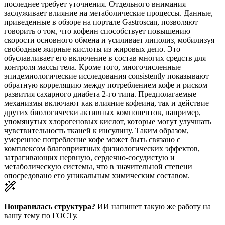
последнее требует уточнения. Отдельного внимания
заслуживает влияние на метаболические процессы. Данные,
приведенные в обзоре на портале Gastroscan, позволяют
говорить о том, что кофеин способствует повышению
скорости основного обмена и усиливает липолиз, мобилизуя
свободные жирные кислоты из жировых депо. Это
обуславливает его включение в состав многих средств для
контроля массы тела. Кроме того, многочисленные
эпидемиологические исследования consistently показывают
обратную корреляцию между потреблением кофе и риском
развития сахарного диабета 2-го типа. Предполагаемые
механизмы включают как влияние кофеина, так и действие
других биологически активных компонентов, например,
упомянутых хлорогеновых кислот, которые могут улучшать
чувствительность тканей к инсулину. Таким образом,
умеренное потребление кофе может быть связано с
комплексом благоприятных физиологических эффектов,
затрагивающих нервную, сердечно-сосудистую и
метаболическую системы, что в значительной степени
опосредовано его уникальным химическим составом.
Понравилась структура?
ИИ напишет такую же работу на
вашу тему
по ГОСТу.