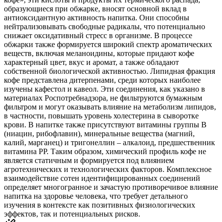
образующиеся при обжарке, вносят основной вклад в
антиоксидантную активность напитка. Они способны
нейтрализовывать свободные радикалы, что потенциально
снижает оксидативный стресс в организме. В процессе
обжарки также формируется широкий спектр ароматических
веществ, включая меланоидины, которые придают кофе
характерный цвет, вкус и аромат, а также обладают
собственной биологической активностью. Липидная фракция
кофе представлена дитерпенами, среди которых наиболее
изучены кафестол и кавеол. Эти соединения, как указано в
материалах Роспотребнадзора, не фильтруются бумажным
фильтром и могут оказывать влияние на метаболизм липидов,
в частности, повышать уровень холестерина в сыворотке
крови. В напитке также присутствуют витамины группы B
(ниацин, рибофлавин), минеральные вещества (магний,
калий, марганец) и тригонеллин – алкалоид, предшественник
витамина PP. Таким образом, химический профиль кофе не
является статичным и формируется под влиянием
агротехнических и технологических факторов. Комплексное
взаимодействие сотен идентифицированных соединений
определяет многогранное и зачастую противоречивое влияние
напитка на здоровье человека, что требует детального
изучения в контексте как позитивных физиологических
эффектов, так и потенциальных рисков.