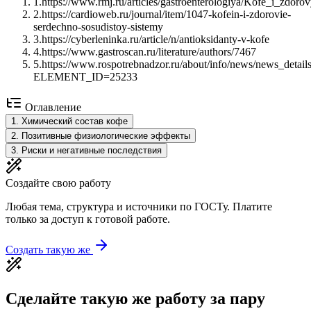
1
.
https://www.rmj.ru/articles/gastroenterologiya/Kofe_i_zd
2
.
https://cardioweb.ru/journal/item/1047-kofein-i-zdorovie-
serdechno-sosudistoy-sistemy
3
.
https://cyberleninka.ru/article/n/antioksidanty-v-kofe
4
.
https://www.gastroscan.ru/literature/authors/7467
5
.
https://www.rospotrebnadzor.ru/about/info/news/news_detail
ELEMENT_ID=25233
Оглавление
1
.
Химический состав кофе
2
.
Позитивные физиологические эффекты
3
.
Риски и негативные последствия
Создайте свою работу
Любая тема, структура и источники по ГОСТу. Платите
только за доступ к готовой работе.
Создать такую же
Сделайте такую же работу за пару