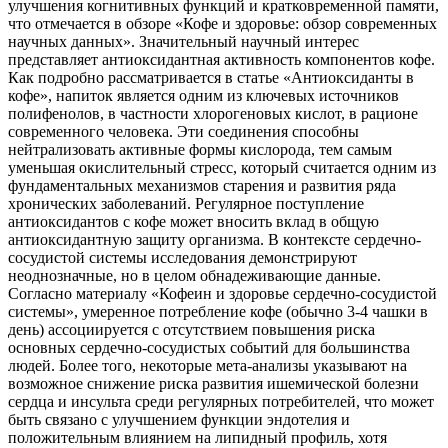
улучшения когнитивных функций и кратковременной памяти,
что отмечается в обзоре «Кофе и здоровье: обзор современных
научных данных». Значительный научный интерес
представляет антиоксидантная активность компонентов кофе.
Как подробно рассматривается в статье «Антиоксиданты в
кофе», напиток является одним из ключевых источников
полифенолов, в частности хлорогеновых кислот, в рационе
современного человека. Эти соединения способны
нейтрализовать активные формы кислорода, тем самым
уменьшая окислительный стресс, который считается одним из
фундаментальных механизмов старения и развития ряда
хронических заболеваний. Регулярное поступление
антиоксидантов с кофе может вносить вклад в общую
антиоксидантную защиту организма. В контексте сердечно-
сосудистой системы исследования демонстрируют
неоднозначные, но в целом обнадеживающие данные.
Согласно материалу «Кофеин и здоровье сердечно-сосудистой
системы», умеренное потребление кофе (обычно 3-4 чашки в
день) ассоциируется с отсутствием повышения риска
основных сердечно-сосудистых событий для большинства
людей. Более того, некоторые мета-анализы указывают на
возможное снижение риска развития ишемической болезни
сердца и инсульта среди регулярных потребителей, что может
быть связано с улучшением функции эндотелия и
положительным влиянием на липидный профиль, хотя