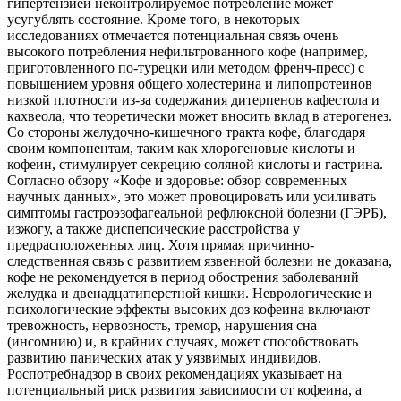
гипертензией неконтролируемое потребление может
усугублять состояние. Кроме того, в некоторых
исследованиях отмечается потенциальная связь очень
высокого потребления нефильтрованного кофе (например,
приготовленного по-турецки или методом френч-пресс) с
повышением уровня общего холестерина и липопротеинов
низкой плотности из-за содержания дитерпенов кафестола и
кахвеола, что теоретически может вносить вклад в атерогенез.
Со стороны желудочно-кишечного тракта кофе, благодаря
своим компонентам, таким как хлорогеновые кислоты и
кофеин, стимулирует секрецию соляной кислоты и гастрина.
Согласно обзору «Кофе и здоровье: обзор современных
научных данных», это может провоцировать или усиливать
симптомы гастроэзофагеальной рефлюксной болезни (ГЭРБ),
изжогу, а также диспепсические расстройства у
предрасположенных лиц. Хотя прямая причинно-
следственная связь с развитием язвенной болезни не доказана,
кофе не рекомендуется в период обострения заболеваний
желудка и двенадцатиперстной кишки. Неврологические и
психологические эффекты высоких доз кофеина включают
тревожность, нервозность, тремор, нарушения сна
(инсомнию) и, в крайних случаях, может способствовать
развитию панических атак у уязвимых индивидов.
Роспотребнадзор в своих рекомендациях указывает на
потенциальный риск развития зависимости от кофеина, а