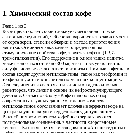
Создать такую же
Готовая работа по ГОСТу — от 99₽
1
.
Химический состав кофе
Глава
1
из
3
Кофе представляет собой сложную смесь биологически
активных соединений, чей состав варьируется в зависимости
от сорта зерен, степени обжарки и метода приготовления
напитка. Основным алкалоидом, определяющим
стимулирующие свойства кофе, является кофеин (1,3,7-
триметилксантин). Его содержание в одной чашке напитка
может колебаться от 50 до 300 мг, что напрямую влияет на
силу физиологического ответа организма. Помимо кофеина, в
состав входят другие метилксантины, такие как теобромин и
теофиллин, хотя и в значительно меньших концентрациях.
Эти соединения являются антагонистами аденозиновых
рецепторов, что лежит в основе их нейростимулирующего
действия. Согласно обзору «Кофе и здоровье: обзор
современных научных данных», именно комплекс
метилксантинов обуславливает ключевые эффекты кофе на
центральную нервную и сердечно-сосудистую системы.
Важнейшим компонентом кофейного зерна являются
полифенольные соединения, в частности хлорогеновые
кислоты. Как отмечается в исследовании «Антиоксиданты в
кофе», эти кислоты и продукты их термического распада,