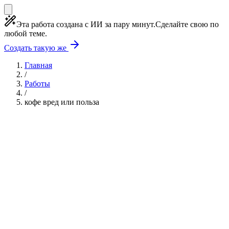
Эта работа создана с ИИ за пару минут.
Сделайте свою по
любой теме.
Создать такую же
Главная
/
Работы
/
кофе вред или польза
Учебная работа
3 главы
≈5 страниц
5
источников