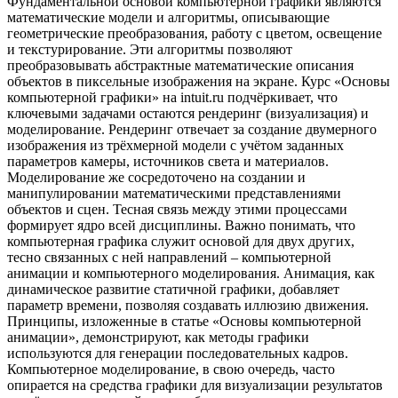
Фундаментальной основой компьютерной графики являются
математические модели и алгоритмы, описывающие
геометрические преобразования, работу с цветом, освещение
и текстурирование. Эти алгоритмы позволяют
преобразовывать абстрактные математические описания
объектов в пиксельные изображения на экране. Курс «Основы
компьютерной графики» на intuit.ru подчёркивает, что
ключевыми задачами остаются рендеринг (визуализация) и
моделирование. Рендеринг отвечает за создание двумерного
изображения из трёхмерной модели с учётом заданных
параметров камеры, источников света и материалов.
Моделирование же сосредоточено на создании и
манипулировании математическими представлениями
объектов и сцен. Тесная связь между этими процессами
формирует ядро всей дисциплины. Важно понимать, что
компьютерная графика служит основой для двух других,
тесно связанных с ней направлений – компьютерной
анимации и компьютерного моделирования. Анимация, как
динамическое развитие статичной графики, добавляет
параметр времени, позволяя создавать иллюзию движения.
Принципы, изложенные в статье «Основы компьютерной
анимации», демонстрируют, как методы графики
используются для генерации последовательных кадров.
Компьютерное моделирование, в свою очередь, часто
опирается на средства графики для визуализации результатов