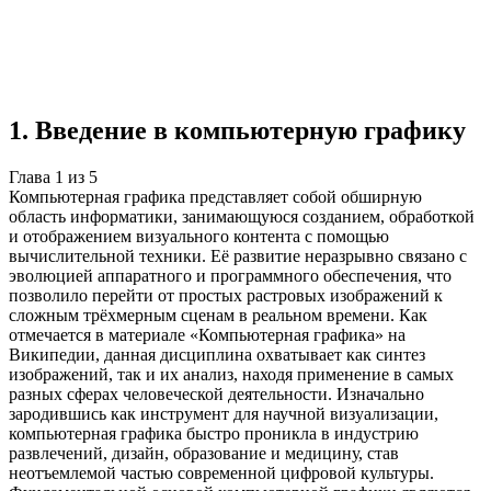
Учебная работа
5 глав
≈7 страниц
5 источников
Создать такую же
Готовая работа по ГОСТу — от 99₽
1
.
Введение в компьютерную графику
Глава
1
из
5
Компьютерная графика представляет собой обширную
область информатики, занимающуюся созданием, обработкой
и отображением визуального контента с помощью
вычислительной техники. Её развитие неразрывно связано с
эволюцией аппаратного и программного обеспечения, что
позволило перейти от простых растровых изображений к
сложным трёхмерным сценам в реальном времени. Как
отмечается в материале «Компьютерная графика» на
Википедии, данная дисциплина охватывает как синтез
изображений, так и их анализ, находя применение в самых
разных сферах человеческой деятельности. Изначально
зародившись как инструмент для научной визуализации,
компьютерная графика быстро проникла в индустрию
развлечений, дизайн, образование и медицину, став
неотъемлемой частью современной цифровой культуры.