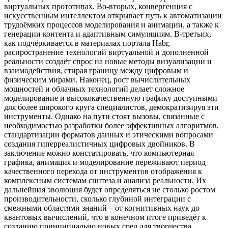
виртуальных прототипах. Во-вторых, конвергенция с
искусственным интеллектом открывает путь к автоматизации
трудоёмких процессов моделирования и анимации, а также к
генерации контента и адаптивным симуляциям. В-третьих,
как подчёркивается в материалах портала Habr,
распространение технологий виртуальной и дополненной
реальности создаёт спрос на новые методы визуализации и
взаимодействия, стирая границу между цифровым и
физическим мирами. Наконец, рост вычислительных
мощностей и облачных технологий делает сложное
моделирование и высококачественную графику доступными
для более широкого круга специалистов, демократизируя эти
инструменты. Однако на пути стоят вызовы, связанные с
необходимостью разработки более эффективных алгоритмов,
стандартизации форматов данных и этическими вопросами
создания гиперреалистичных цифровых двойников. В
заключение можно констатировать, что компьютерная
графика, анимация и моделирование переживают период
качественного перехода от инструментов отображения к
комплексным системам синтеза и анализа реальности. Их
дальнейшая эволюция будет определяться не столько ростом
производительности, сколько глубиной интеграции с
смежными областями знаний – от когнитивных наук до
квантовых вычислений, что в конечном итоге приведёт к
созданию принципиально новых сред для творчества,