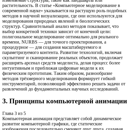
изменяемые структуры, такие как ландшафты или
растительность. В статье «Компьютерное моделирование в
современной науке» указывается на растущую роль подобных
методов в научной визуализации, где они используются для
моделирования природных явлений и биологических
структур. Сравнительный анализ методов показывает, что
выбор конкретной техники зависит от конечной цели:
полигональное моделирование оптимально для реального
времени, NURBS — для точного проектирования, а
процедурное — для создания масштабируемого и
параметризуемого контента. Развитие технологий, включая
скульптинг и сканирование реальных объектов, продолжает
расширять арсенал средств моделиста, делая процесс более
интуитивным и приближая цифровые модели к их
физическим прототипам. Таким образом, разнообразие
методов трёхмерного моделирования формирует гибкий
инструментарий, позволяющий эффективно решать задачи от
развлечений до фундаментальных научных исследований.
3
.
Принципы компьютерной анимации
Глава
3
из
5
Компьютерная анимация представляет собой динамическое
развитие компьютерной графики, где статические
изображения последовательно сменяют друг друга, создавая