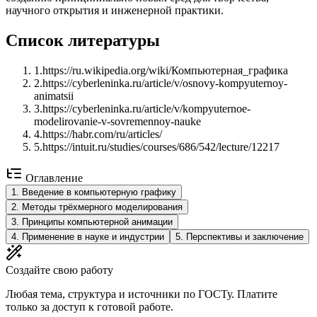
научного открытия и инженерной практики.
Список литературы
1
.
https://ru.wikipedia.org/wiki/Компьютерная_графика
2
.
https://cyberleninka.ru/article/v/osnovy-kompyuternoy-
animatsii
3
.
https://cyberleninka.ru/article/v/kompyuternoe-
modelirovanie-v-sovremennoy-nauke
4
.
https://habr.com/ru/articles/
5
.
https://intuit.ru/studies/courses/686/542/lecture/12217
Оглавление
1
.
Введение в компьютерную графику
2
.
Методы трёхмерного моделирования
3
.
Принципы компьютерной анимации
4
.
Применение в науке и индустрии
5
.
Перспективы и заключение
Создайте свою работу
Любая тема, структура и источники по ГОСТу. Платите
только за доступ к готовой работе.