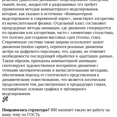
тканей, волос, жидкостей и разрушаемых тел требует
применения методов компьютерного моделирования,
которые, как указано в источнике «Компьютерное
моделирование в современной науке», заимствуют алгоритмы
из вычислительной физики. Отдельный класс составляют
процедурные методы анимации, где движение генерируется
по правилам или алгоритмам, часто с элементами стохастики,
что полезно для создания массовых сцен (толпы, стаи).
Современные системы также широко используют захват
движения (motion capture), перенося реальные движения
актёра на цифрового персонажа, что, однако, не отменяет
необходимости последующей обработки и адаптации данных.
Таким образом, принципы компьютерной анимации
синтезируют художественное восприятие движения с
точными математическими и вычислительными методами,
обеспечивая переход от статического представления к
динамическому повествованию, что является логическим
продолжением тем, рассмотренных в предыдущих главах,
посвящённых основам графики и трёхмерного
моделирования.
Понравилась структура?
ИИ напишет такую же работу на
вашу тему
по ГОСТу.