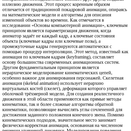
иллюзию движения. Этот процесс коренным образом
отличается от традиционной покадровой анимации, опираясь
на математические модели и алгоритмы для описания
изменений объектов во времени. Как отмечается в
исследовании «Основы компьютерной анимации», ключевым
принципом является параметризация движения, когда
аниматор задаёт не каждый кадр, а ключевые состояния
объекта (ключевые кадры или ключевые позы), а
промежуточные кадры генерируются автоматически с
помощью процедур интерполяции. Этот метод, известный как
анимация по ключевым кадрам (keyframing), составляет
основу большинства современных анимационных систем.
Другим фундаментальным принципом является
иерархическое моделирование кинематических цепей,
особенно важное для анимирования персонажей. Скелетная
анимация (skeletal animation) использует иерархию
виртуальных костей (скелет), деформация которого управляет
оболочкой трёхмерной модели. Для создания реалистичного
движения в этой области применяются как прямые методы
кинематики, так и более сложные алгоритмы обратной
кинематики, позволяющие вычислять углы сочленений для
достижения заданного положения конечного звена. Помимо
кинематических подходов, значительное место занимает
физически-корректная анимация, основанная на численном
решении уравнений динамики. Моделирование поведения