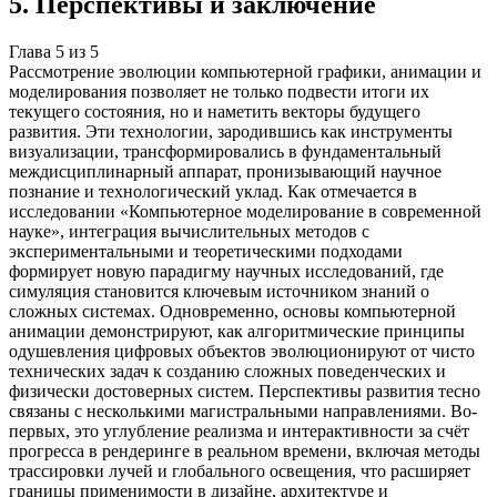
5
.
Перспективы и заключение
Глава
5
из
5
Рассмотрение эволюции компьютерной графики, анимации и
моделирования позволяет не только подвести итоги их
текущего состояния, но и наметить векторы будущего
развития. Эти технологии, зародившись как инструменты
визуализации, трансформировались в фундаментальный
междисциплинарный аппарат, пронизывающий научное
познание и технологический уклад. Как отмечается в
исследовании «Компьютерное моделирование в современной
науке», интеграция вычислительных методов с
экспериментальными и теоретическими подходами
формирует новую парадигму научных исследований, где
симуляция становится ключевым источником знаний о
сложных системах. Одновременно, основы компьютерной
анимации демонстрируют, как алгоритмические принципы
одушевления цифровых объектов эволюционируют от чисто
технических задач к созданию сложных поведенческих и
физически достоверных систем. Перспективы развития тесно
связаны с несколькими магистральными направлениями. Во-
первых, это углубление реализма и интерактивности за счёт
прогресса в рендеринге в реальном времени, включая методы
трассировки лучей и глобального освещения, что расширяет
границы применимости в дизайне, архитектуре и