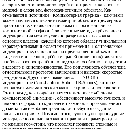
алгоритмов, что позволило перейти от простых каркасных
моделей к сложным, фотореалистичным объектам. Как
отмечается в источнике «Компьютерная графика», ключевой
задачей является описание геометрии объекта в трёхмерном
пространстве, что является первым шагом в конвейере
компьютерной графики. Современные методы трёхмерного
моделирования можно условно разделить на несколько
основных классов, каждый из которых обладает уникальными
характеристиками и областями применения. Полигональное
моделирование, основанное на представлении объектов в
виде сетки из вершин, рёбер и граней (полигонов), является
наиболее распространённым подходом, особенно в индустрии
видеоигр и кинопроизводства. Его популярность обусловлена
относительной простотой вычислений и высокой скоростью
рендеринга. Другой значимый метод — NURBS-
моделирование (Non-Uniform Rational B-Splines), которое
использует математически заданные кривые и поверхности.
Этот подход, как подчёркивается в материале «Основы
компьютерной анимации», обеспечивает высокую точность и
плавность форм, что критически важно для промышленного
дизайна и автомобилестроения, где требуется создание
идеальных кривых. Помимо этого, существуют процедурные
методы, основанные на задании правил и параметров для
генерации геометрии, что позволяет создавать сложные и