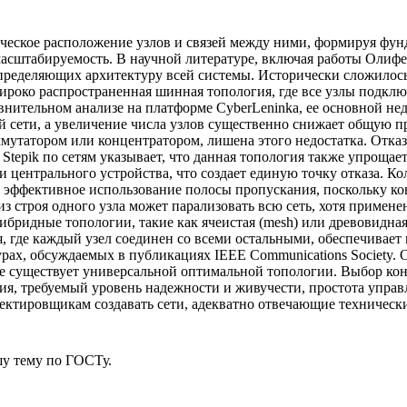
ческое расположение узлов и связей между ними, формируя фунд
масштабируемость. В научной литературе, включая работы Олифе
ределяющих архитектуру всей системы. Исторически сложилось 
роко распространенная шинная топология, где все узлы подключ
внительном анализе на платформе CyberLeninka, ее основной нед
й сети, а увеличение числа узлов существенно снижает общую п
мутатором или концентратором, лишена этого недостатка. Отказ
 Stepik по сетям указывает, что данная топология также упроща
ти центрального устройства, что создает единую точку отказа. 
 и эффективное использование полосы пропускания, поскольку ко
из строя одного узла может парализовать всю сеть, хотя приме
 гибридные топологии, такие как ячеистая (mesh) или древовид
, где каждый узел соединен со всеми остальными, обеспечивает
рах, обсуждаемых в публикациях IEEE Communications Society. 
 не существует универсальной оптимальной топологии. Выбор к
ия, требуемый уровень надежности и живучести, простота управ
оектировщикам создавать сети, адекватно отвечающие техничес
у тему
по ГОСТу.