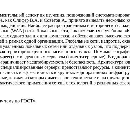
ментальный аспект их изучения, позволяющий систематизирова
в, как Олифер В.А. и Советов А., принято выделять несколько 
аимодействия. Наиболее распространённым и исторически сложи
ьные (WAN) сети. Локальные сети, как отмечается в учебнике «
делах одного здания или комплекса, и обеспечивают высокую с
ей в рамках одной организации. Глобальные сети, напротив, ох
я удалённых локальных сетей или отдельных узлов, что подчёрки
ая территорию крупного населённого пункта. Помимо географич
o-peer) и с выделенным сервером (клиент-серверные). В одноран
 ограничивает масштабируемость и безопасность. Архитектура к
 специализированные серверы предоставляют ресурсы, а клиентс
пасность и эффективность в крупных корпоративных инфрастру
ные, каждая из которых имеет свои технические и эксплуатацио
актического применения сетевых технологий в различных сфера
у тему
по ГОСТу.