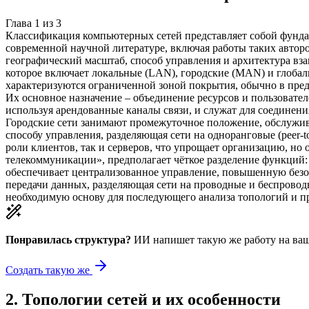
Глава
1
из
3
Классификация компьютерных сетей представляет собой фунда
современной научной литературе, включая работы таких авторо
географический масштаб, способ управления и архитектура вз
которое включает локальные (LAN), городские (MAN) и глобал
характеризуются ограниченной зоной покрытия, обычно в пре
Их основное назначение – объединение ресурсов и пользовател
используя арендованные каналы связи, и служат для соединени
Городские сети занимают промежуточное положение, обслужив
способу управления, разделяющая сети на одноранговые (peer-t
роли клиентов, так и серверов, что упрощает организацию, но
телекоммуникации», предполагает чёткое разделение функций:
обеспечивает централизованное управление, повышенную безо
передачи данных, разделяющая сети на проводные и беспровод
необходимую основу для последующего анализа топологий и пр
Понравилась структура?
ИИ напишет такую же работу на
ваш
Создать такую же
2
.
Топологии сетей и их особенности