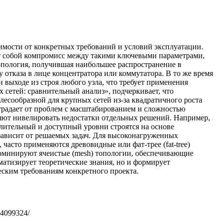
имости от конкретных требований и условий эксплуатации.
ет собой компромисс между такими ключевыми параметрами,
топология, получившая наибольшее распространение в
 отказа в лице концентратора или коммутатора. В то же время
 выходе из строя любого узла, что требует применения
сетей: сравнительный анализ», подчеркивает, что
есообразной для крупных сетей из-за квадратичного роста
страдает от проблем с масштабированием и сложностью
яют нивелировать недостатки отдельных решений. Например,
елительный и доступный уровни строятся на основе
зависит от решаемых задач. Для высоконагруженных
 часто применяются древовидные или фат-трее (fat-tree)
оминируют ячеистые (mesh) топологии, обеспечивающие
атизирует теоретические знания, но и формирует
ским требованиям конкретного проекта.
424099324/