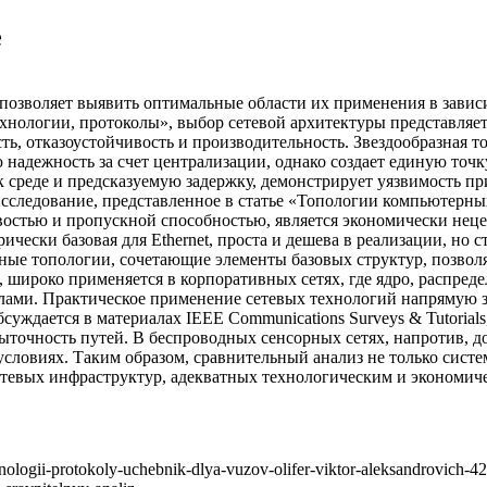
е
позволяет выявить оптимальные области их применения в завис
ехнологии, протоколы», выбор сетевой архитектуры представля
ть, отказоустойчивость и производительность. Звездообразная 
надежность за счет централизации, однако создает единую точку
 среде и предсказуемую задержку, демонстрирует уязвимость при
следование, представленное в статье «Топологии компьютерных 
востью и пропускной способностью, является экономически нецел
чески базовая для Ethernet, проста и дешева в реализации, но 
ные топологии, сочетающие элементы базовых структур, позвол
, широко применяется в корпоративных сетях, где ядро, распред
лами. Практическое применение сетевых технологий напрямую 
уждается в материалах IEEE Communications Surveys & Tutorials,
очность путей. В беспроводных сенсорных сетях, напротив, д
ловиях. Таким образом, сравнительный анализ не только систем
тевых инфраструктур, адекватных технологическим и экономиче
hnologii-protokoly-uchebnik-dlya-vuzov-olifer-viktor-aleksandrovich-