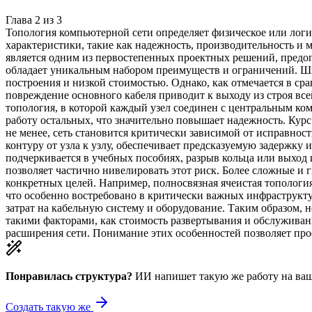
Глава
2
из
3
Топология компьютерной сети определяет физическое или логи
характеристики, такие как надежность, производительность и 
является одним из первостепенных проектных решений, предоп
обладает уникальным набором преимуществ и ограничений. Ши
построения и низкой стоимостью. Однако, как отмечается в сра
повреждение основного кабеля приводит к выходу из строя все
топология, в которой каждый узел соединен с центральным ком
работу остальных, что значительно повышает надежность. Курс
не менее, сеть становится критически зависимой от исправнос
контуру от узла к узлу, обеспечивает предсказуемую задержку
подчеркивается в учебных пособиях, разрыв кольца или выход 
позволяет частично нивелировать этот риск. Более сложные и
конкретных целей. Например, полносвязная ячеистая топология
что особенно востребовано в критически важных инфраструкту
затрат на кабельную систему и оборудование. Таким образом,
такими факторами, как стоимость развертывания и обслуживан
расширения сети. Понимание этих особенностей позволяет пр
Понравилась структура?
ИИ напишет такую же работу на
ваш
Создать такую же