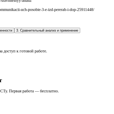
-sravnitelnyy-analiz
ekommunikacii-uch-posobie-3-e-izd-pererab-i-dop-25911448/
бенности
3
.
Сравнительный анализ и применение
а доступ к готовой работе.
т
СТу. Первая работа — бесплатно.