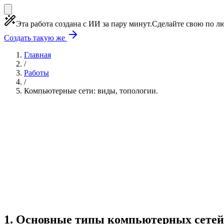
Эта работа создана с ИИ за пару минут.
Сделайте свою по лю
Создать такую же
Главная
/
Работы
/
Компьютерные сети: виды, топологии.
Учебная работа
3 главы
≈4 страницы
5 источник
Создать такую же
Готовая работа по ГОСТу — от 99₽
1
.
Основные типы компьютерных сетей