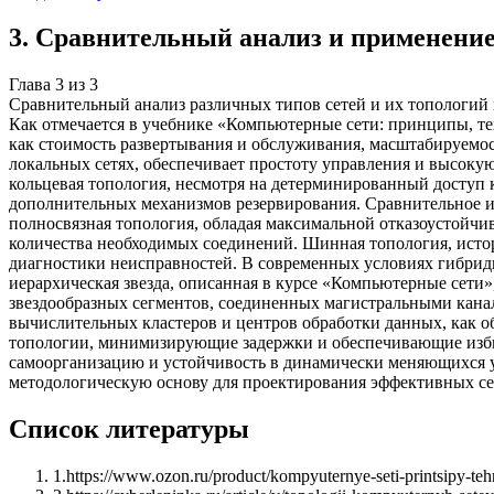
3
.
Сравнительный анализ и применени
Глава
3
из
3
Сравнительный анализ различных типов сетей и их топологий 
Как отмечается в учебнике «Компьютерные сети: принципы, т
как стоимость развертывания и обслуживания, масштабируемос
локальных сетях, обеспечивает простоту управления и высокую 
кольцевая топология, несмотря на детерминированный доступ к
дополнительных механизмов резервирования. Сравнительное ис
полносвязная топология, обладая максимальной отказоустойчи
количества необходимых соединений. Шинная топология, истори
диагностики неисправностей. В современных условиях гибрид
иерархическая звезда, описанная в курсе «Компьютерные сети»
звездообразных сегментов, соединенных магистральными кана
вычислительных кластеров и центров обработки данных, как обс
топологии, минимизирующие задержки и обеспечивающие избыт
самоорганизацию и устойчивость в динамически меняющихся ус
методологическую основу для проектирования эффективных се
Список литературы
1
.
https://www.ozon.ru/product/kompyuternye-seti-printsipy-te