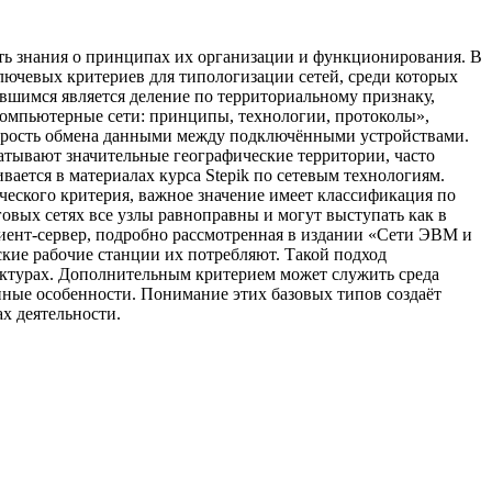
ть знания о принципах их организации и функционирования. В
ключевых критериев для типологизации сетей, среди которых
вшимся является деление по территориальному признаку,
Компьютерные сети: принципы, технологии, протоколы»,
корость обмена данными между подключёнными устройствами.
ватывают значительные географические территории, часто
вается в материалах курса Stepik по сетевым технологиям.
еского критерия, важное значение имеет классификация по
говых сетях все узлы равноправны и могут выступать как в
лиент-сервер, подробно рассмотренная в издании «Сети ЭВМ и
кие рабочие станции их потребляют. Такой подход
ктурах. Дополнительным критерием может служить среда
нные особенности. Понимание этих базовых типов создаёт
х деятельности.