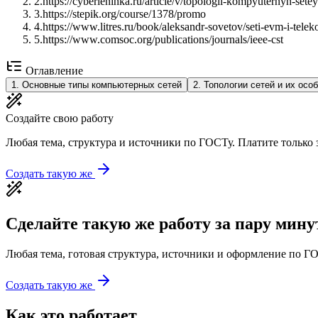
2
.
https://cyberleninka.ru/article/v/topologii-kompyuternyh-setey
3
.
https://stepik.org/course/1378/promo
4
.
https://www.litres.ru/book/aleksandr-sovetov/seti-evm-i-tel
5
.
https://www.comsoc.org/publications/journals/ieee-cst
Оглавление
1
.
Основные типы компьютерных сетей
2
.
Топологии сетей и их осо
Создайте свою работу
Любая тема, структура и источники по ГОСТу. Платите только з
Создать такую же
Сделайте такую же работу за пару мину
Любая тема, готовая структура, источники и оформление по ГО
Создать такую же
Как это работает