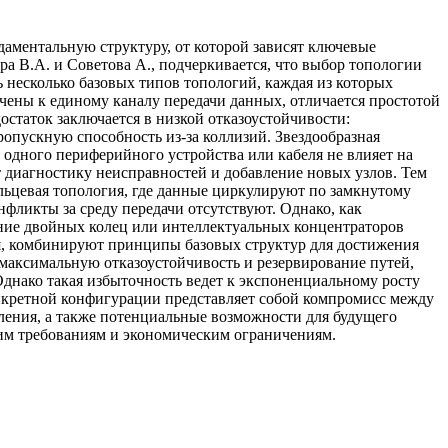
аментальную структуру, от которой зависят ключевые
ра В.А. и Советова А., подчеркивается, что выбор топологии
несколько базовых типов топологий, каждая из которых
ены к единому каналу передачи данных, отличается простотой
остаток заключается в низкой отказоустойчивости:
ропускную способность из-за коллизий. Звездообразная
 одного периферийного устройства или кабеля не влияет на
ет диагностику неисправностей и добавление новых узлов. Тем
Кольцевая топология, где данные циркулируют по замкнутому
нфликты за среду передачи отсутствуют. Однако, как
нение двойных колец или интеллектуальных концентраторов
ная, комбинируют принципы базовых структур для достижения
 максимальную отказоустойчивость и резервирование путей,
Однако такая избыточность ведет к экспоненциальному росту
онкретной конфигурации представляет собой компромисс между
ления, а также потенциальные возможности для будущего
ким требованиям и экономическим ограничениям.