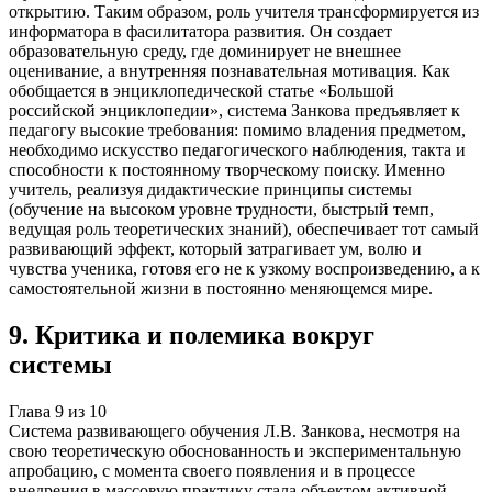
открытию. Таким образом, роль учителя трансформируется из
информатора в фасилитатора развития. Он создает
образовательную среду, где доминирует не внешнее
оценивание, а внутренняя познавательная мотивация. Как
обобщается в энциклопедической статье «Большой
российской энциклопедии», система Занкова предъявляет к
педагогу высокие требования: помимо владения предметом,
необходимо искусство педагогического наблюдения, такта и
способности к постоянному творческому поиску. Именно
учитель, реализуя дидактические принципы системы
(обучение на высоком уровне трудности, быстрый темп,
ведущая роль теоретических знаний), обеспечивает тот самый
развивающий эффект, который затрагивает ум, волю и
чувства ученика, готовя его не к узкому воспроизведению, а к
самостоятельной жизни в постоянно меняющемся мире.
9
.
Критика и полемика вокруг
системы
Глава
9
из
10
Система развивающего обучения Л.В. Занкова, несмотря на
свою теоретическую обоснованность и экспериментальную
апробацию, с момента своего появления и в процессе
внедрения в массовую практику стала объектом активной