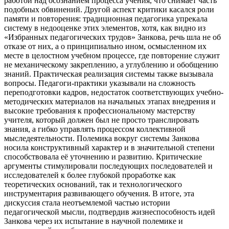
работой над осознанием процесса учения, что снимает часть
подобных обвинений. Другой аспект критики касался роли
памяти и повторения: традиционная педагогика упрекала
систему в недооценке этих элементов, хотя, как видно из
«Избранных педагогических трудов» Занкова, речь шла не об
отказе от них, а о принципиально ином, осмысленном их
месте в целостном учебном процессе, где повторение служит
не механическому закреплению, а углублению и обобщению
знаний. Практическая реализация системы также вызывала
вопросы. Педагоги-практики указывали на сложность
переподготовки кадров, недостаток соответствующих учебно-
методических материалов на начальных этапах внедрения и
высокие требования к профессиональному мастерству
учителя, который должен был не просто транслировать
знания, а гибко управлять процессом коллективной
мыследеятельности. Полемика вокруг системы Занкова
носила конструктивный характер и в значительной степени
способствовала её уточнению и развитию. Критические
аргументы стимулировали последующих последователей и
исследователей к более глубокой проработке как
теоретических оснований, так и технологического
инструментария развивающего обучения. В итоге, эта
дискуссия стала неотъемлемой частью истории
педагогической мысли, подтвердив жизнеспособность идей
Занкова через их испытание в научной полемике и