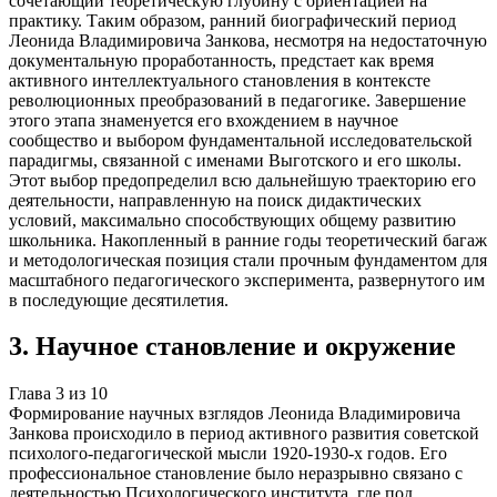
сочетающий теоретическую глубину с ориентацией на
практику. Таким образом, ранний биографический период
Леонида Владимировича Занкова, несмотря на недостаточную
документальную проработанность, предстает как время
активного интеллектуального становления в контексте
революционных преобразований в педагогике. Завершение
этого этапа знаменуется его вхождением в научное
сообщество и выбором фундаментальной исследовательской
парадигмы, связанной с именами Выготского и его школы.
Этот выбор предопределил всю дальнейшую траекторию его
деятельности, направленную на поиск дидактических
условий, максимально способствующих общему развитию
школьника. Накопленный в ранние годы теоретический багаж
и методологическая позиция стали прочным фундаментом для
масштабного педагогического эксперимента, развернутого им
в последующие десятилетия.
3
.
Научное становление и окружение
Глава
3
из
10
Формирование научных взглядов Леонида Владимировича
Занкова происходило в период активного развития советской
психолого-педагогической мысли 1920-1930-х годов. Его
профессиональное становление было неразрывно связано с
деятельностью Психологического института, где под