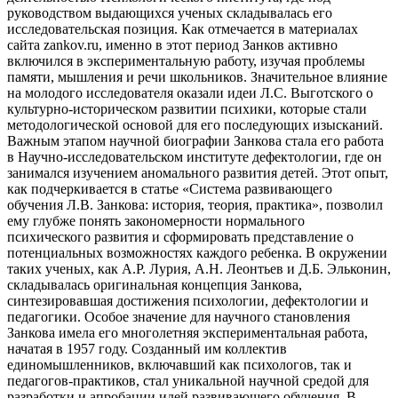
руководством выдающихся ученых складывалась его
исследовательская позиция. Как отмечается в материалах
сайта zankov.ru, именно в этот период Занков активно
включился в экспериментальную работу, изучая проблемы
памяти, мышления и речи школьников. Значительное влияние
на молодого исследователя оказали идеи Л.С. Выготского о
культурно-историческом развитии психики, которые стали
методологической основой для его последующих изысканий.
Важным этапом научной биографии Занкова стала его работа
в Научно-исследовательском институте дефектологии, где он
занимался изучением аномального развития детей. Этот опыт,
как подчеркивается в статье «Система развивающего
обучения Л.В. Занкова: история, теория, практика», позволил
ему глубже понять закономерности нормального
психического развития и сформировать представление о
потенциальных возможностях каждого ребенка. В окружении
таких ученых, как А.Р. Лурия, А.Н. Леонтьев и Д.Б. Эльконин,
складывалась оригинальная концепция Занкова,
синтезировавшая достижения психологии, дефектологии и
педагогики. Особое значение для научного становления
Занкова имела его многолетняя экспериментальная работа,
начатая в 1957 году. Созданный им коллектив
единомышленников, включавший как психологов, так и
педагогов-практиков, стал уникальной научной средой для
разработки и апробации идей развивающего обучения. В