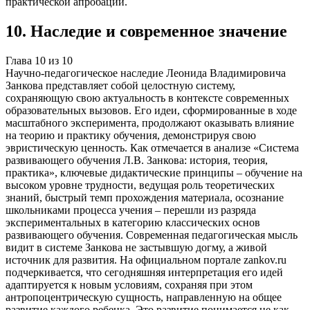
практической апробации.
10
.
Наследие и современное значение
Глава
10
из
10
Научно-педагогическое наследие Леонида Владимировича
Занкова представляет собой целостную систему,
сохраняющую свою актуальность в контексте современных
образовательных вызовов. Его идеи, сформированные в ходе
масштабного эксперимента, продолжают оказывать влияние
на теорию и практику обучения, демонстрируя свою
эвристическую ценность. Как отмечается в анализе «Система
развивающего обучения Л.В. Занкова: история, теория,
практика», ключевые дидактические принципы – обучение на
высоком уровне трудности, ведущая роль теоретических
знаний, быстрый темп прохождения материала, осознание
школьниками процесса учения – перешли из разряда
экспериментальных в категорию классических основ
развивающего обучения. Современная педагогическая мысль
видит в системе Занкова не застывшую догму, а живой
источник для развития. На официальном портале zankov.ru
подчеркивается, что сегодняшняя интерпретация его идей
адаптируется к новым условиям, сохраняя при этом
антропоцентрическую сущность, направленную на общее
развитие каждого ребенка. Это развитие понимается не как