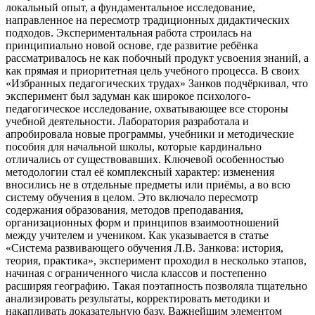
локальный опыт, а фундаментальное исследование,
направленное на пересмотр традиционных дидактических
подходов. Экспериментальная работа строилась на
принципиально новой основе, где развитие ребёнка
рассматривалось не как побочный продукт усвоения знаний, а
как прямая и приоритетная цель учебного процесса. В своих
«Избранных педагогических трудах» Занков подчёркивал, что
эксперимент был задуман как широкое психолого-
педагогическое исследование, охватывающее все стороны
учебной деятельности. Лаборатория разработала и
апробировала новые программы, учебники и методические
пособия для начальной школы, которые кардинально
отличались от существовавших. Ключевой особенностью
методологии стал её комплексный характер: изменения
вносились не в отдельные предметы или приёмы, а во всю
систему обучения в целом. Это включало пересмотр
содержания образования, методов преподавания,
организационных форм и принципов взаимоотношений
между учителем и учеником. Как указывается в статье
«Система развивающего обучения Л.В. Занкова: история,
теория, практика», эксперимент проходил в несколько этапов,
начиная с ограниченного числа классов и постепенно
расширяя географию. Такая поэтапность позволяла тщательно
анализировать результаты, корректировать методики и
накапливать доказательную базу. Важнейшим элементом