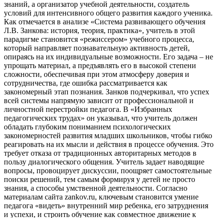
знаний, а организатор учебной деятельности, создатель
условий для интенсивного общего развития каждого ученика.
Как отмечается в анализе «Система развивающего обучения
Л.В. Занкова: история, теория, практика», учитель в этой
парадигме становится «режиссером» учебного процесса,
который направляет познавательную активность детей,
опираясь на их индивидуальные возможности. Его задача – не
упрощать материал, а предъявлять его в высокой степени
сложности, обеспечивая при этом атмосферу доверия и
сотрудничества, где ошибка рассматривается как
закономерный этап познания. Занков подчеркивал, что успех
всей системы напрямую зависит от профессиональной и
личностной перестройки педагога. В «Избранных
педагогических трудах» он указывал, что учитель должен
обладать глубоким пониманием психологических
закономерностей развития младших школьников, чтобы гибко
реагировать на их мысли и действия в процессе обучения. Это
требует отказа от традиционных авторитарных методов в
пользу диалогического общения. Учитель задает наводящие
вопросы, провоцирует дискуссии, поощряет самостоятельные
поиски решений, тем самым формируя у детей не просто
знания, а способы умственной деятельности. Согласно
материалам сайта zankov.ru, ключевым становится умение
педагога «видеть» внутренний мир ребенка, его затруднения
и успехи, и строить обучение как совместное движение к