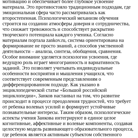
мотивацию и обеспечивает более глубокое усвоение
материала. Это противостояло традиционным подходам, где
эмоциональная сфера часто рассматривалась как
второстепенная. Психологический механизм обучения
строится на создании атмосферы доверия и сотрудничества,
что снижает тревожность и способствует раскрытию
творческого потенциала каждого ученика. Согласно
материалам портала zankov.ru, система ориентирована на
формирование не просто знаний, а способов умственной
деятельности – анализа, синтеза, обобщения, сравнения.
Особое внимание уделяется психологии усвоения, где
ведущую роль играет многогранность и вариативность
заданий. Это позволяет учитывать индивидуальные
особенности восприятия и мышления учащихся, что
соответствует современным представлениям о
дифференцированном подходе. Как указано в
энциклопедической статье «Большой российской
энциклопедии», Занков настаивал на том, что развитие
происходит в процессе преодоления трудностей, что требует
от ребенка волевых усилий и формирует устойчивые
познавательные интересы. Таким образом, психологические
аспекты учения Занкова интегрируют в единое целое
когнитивные, аффективные и волевые компоненты, создавая
целостную модель развивающего образовательного процесса,
где ребенок является активным субъектом собственного