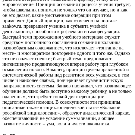
мировоззрение. Принцип осознания процесса учения требует,
чтобы школьник понимал не только что он изучает, но и как
он это делает, какие умственные операции при этом
применяет. Данный принцип, как отмечено на портале
zankov.ru, превращает ученика в субъекта учебной
деятельности, способного к рефлексии и саморегуляции.
Быстрый темп прохождения учебного материала служит
средством постоянного обогащения сознания школьника
разнообразным содержанием, что исключает «топтание на
месте» и многократное повторение одного и того же. Однако
это не означает спешки; быстрый темп предполагает
интенсивную продвигающуюся вперед работу при глубоком
осмыслении нового. Наконец, принцип целенаправленной и
систематической работы над развитием всех учащихся, в том
числе и наиболее слабых, подчеркивает гуманистическую
направленность системы. Занков настаивал, что развивающее
обучение должно быть доступно каждому ребенку, а не только
одаренным, что требует тонкой дифференциации
педагогической помощи. В совокупности эти принципы,
описанные также в энциклопедической статье «Большой
российской энциклопедии», образуют дидактический каркас,
обеспечивающий не усвоение суммы знаний, а общее
развитие личности – ума, воли и чувств школьника.