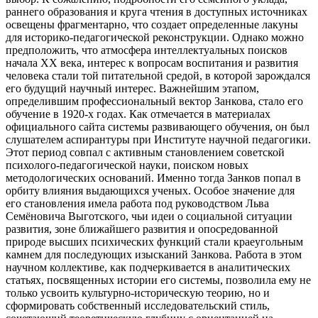
раннего образования и круга чтения в доступных источниках
освещены фрагментарно, что создает определенные лакуны
для историко-педагогической реконструкции. Однако можно
предположить, что атмосфера интеллектуальных поисков
начала XX века, интерес к вопросам воспитания и развития
человека стали той питательной средой, в которой зарождался
его будущий научный интерес. Важнейшим этапом,
определившим профессиональный вектор Занкова, стало его
обучение в 1920-х годах. Как отмечается в материалах
официального сайта системы развивающего обучения, он был
слушателем аспирантуры при Институте научной педагогики.
Этот период совпал с активным становлением советской
психолого-педагогической науки, поиском новых
методологических оснований. Именно тогда Занков попал в
орбиту влияния выдающихся ученых. Особое значение для
его становления имела работа под руководством Льва
Семёновича Выготского, чьи идеи о социальной ситуации
развития, зоне ближайшего развития и опосредованной
природе высших психических функций стали краеугольным
камнем для последующих изысканий Занкова. Работа в этом
научном коллективе, как подчеркивается в аналитических
статьях, посвященных истории его системы, позволила ему не
только усвоить культурно-историческую теорию, но и
сформировать собственный исследовательский стиль,