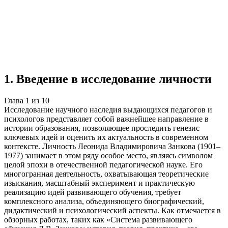
Учебная работа
10 глав
≈14 страниц
5
источников
Создать такую же
Готовая работа по ГОСТу — от 99₽
1
.
Введение в исследование личности
Глава
1
из
10
Исследование научного наследия выдающихся педагогов и
психологов представляет собой важнейшее направление в
истории образования, позволяющее проследить генезис
ключевых идей и оценить их актуальность в современном
контексте. Личность Леонида Владимировича Занкова (1901–
1977) занимает в этом ряду особое место, являясь символом
целой эпохи в отечественной педагогической науке. Его
многогранная деятельность, охватывающая теоретические
изыскания, масштабный эксперимент и практическую
реализацию идей развивающего обучения, требует
комплексного анализа, объединяющего биографический,
дидактический и психологический аспекты. Как отмечается в
обзорных работах, таких как «Система развивающего