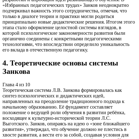
«Избранных педагогических трудах» Занков неоднократно
подчеркивал важность этого сотрудничества, отмечая, что
только в диалоге теории и практики могли родиться
принципиально новые дидактические решения. Итогом этого
этапа стало оформление целостной системы взглядов, в
которой психологические закономерности развития были
органично соединены с конкретными педагогическими
технологиями, что впоследствии определило уникальность
его вклада в отечественную педагогику.
4
.
Теоретические основы системы
Занкова
Глава
4
из
10
Теоретическая система Л.В. Занкова формировалась как
синтез психологических и дидактических идей,
направленных на преодоление традиционного подхода к
начальному образованию. Её фундамент составляет
положение о ведущей роли обучения в развитии ребёнка,
восходящее к культурно-исторической теории Л.С.
Выготского. Занков, опираясь на идею о «зоне ближайшего
развития», утверждал, что обучение должно не плестись в
хвосте развития, а вести его за собой, создавая условия для