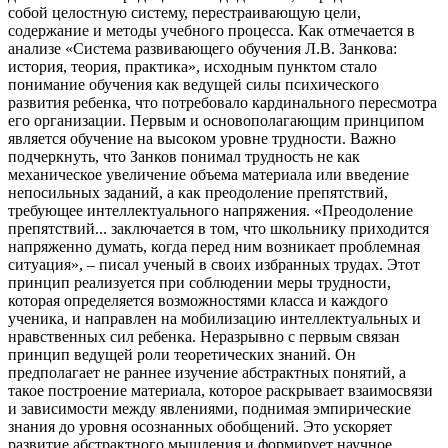
собой целостную систему, перестраивающую цели,
содержание и методы учебного процесса. Как отмечается в
анализе «Система развивающего обучения Л.В. Занкова:
история, теория, практика», исходным пунктом стало
понимание обучения как ведущей силы психического
развития ребенка, что потребовало кардинального пересмотра
его организации. Первым и основополагающим принципом
является обучение на высоком уровне трудности. Важно
подчеркнуть, что Занков понимал трудность не как
механическое увеличение объема материала или введение
непосильных заданий, а как преодоление препятствий,
требующее интеллектуального напряжения. «Преодоление
препятствий... заключается в том, что школьнику приходится
напряженно думать, когда перед ним возникает проблемная
ситуация», – писал ученый в своих избранных трудах. Этот
принцип реализуется при соблюдении меры трудности,
которая определяется возможностями класса и каждого
ученика, и направлен на мобилизацию интеллектуальных и
нравственных сил ребенка. Неразрывно с первым связан
принцип ведущей роли теоретических знаний. Он
предполагает не раннее изучение абстрактных понятий, а
такое построение материала, которое раскрывает взаимосвязи
и зависимости между явлениями, поднимая эмпирические
знания до уровня осознанных обобщений. Это ускоряет
развитие абстрактного мышления и формирует научное