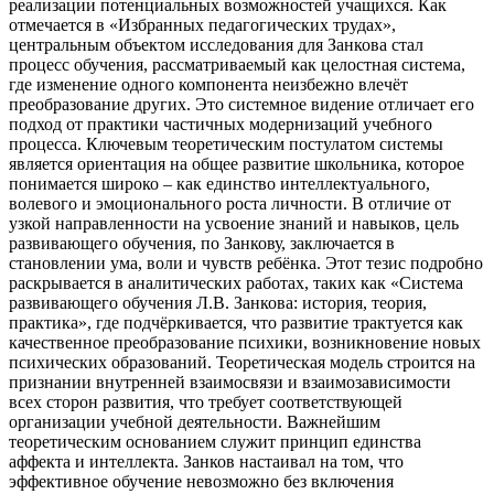
реализации потенциальных возможностей учащихся. Как
отмечается в «Избранных педагогических трудах»,
центральным объектом исследования для Занкова стал
процесс обучения, рассматриваемый как целостная система,
где изменение одного компонента неизбежно влечёт
преобразование других. Это системное видение отличает его
подход от практики частичных модернизаций учебного
процесса. Ключевым теоретическим постулатом системы
является ориентация на общее развитие школьника, которое
понимается широко – как единство интеллектуального,
волевого и эмоционального роста личности. В отличие от
узкой направленности на усвоение знаний и навыков, цель
развивающего обучения, по Занкову, заключается в
становлении ума, воли и чувств ребёнка. Этот тезис подробно
раскрывается в аналитических работах, таких как «Система
развивающего обучения Л.В. Занкова: история, теория,
практика», где подчёркивается, что развитие трактуется как
качественное преобразование психики, возникновение новых
психических образований. Теоретическая модель строится на
признании внутренней взаимосвязи и взаимозависимости
всех сторон развития, что требует соответствующей
организации учебной деятельности. Важнейшим
теоретическим основанием служит принцип единства
аффекта и интеллекта. Занков настаивал на том, что
эффективное обучение невозможно без включения