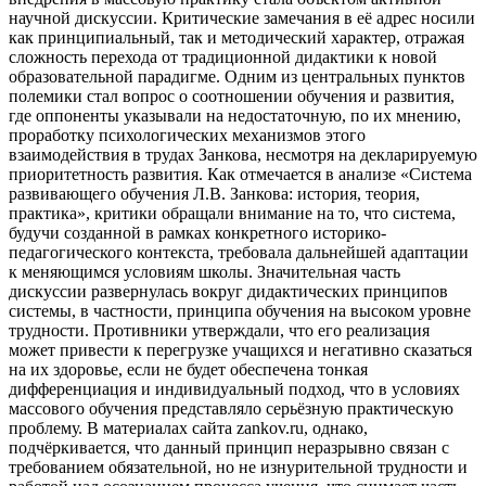
научной дискуссии. Критические замечания в её адрес носили
как принципиальный, так и методический характер, отражая
сложность перехода от традиционной дидактики к новой
образовательной парадигме. Одним из центральных пунктов
полемики стал вопрос о соотношении обучения и развития,
где оппоненты указывали на недостаточную, по их мнению,
проработку психологических механизмов этого
взаимодействия в трудах Занкова, несмотря на декларируемую
приоритетность развития. Как отмечается в анализе «Система
развивающего обучения Л.В. Занкова: история, теория,
практика», критики обращали внимание на то, что система,
будучи созданной в рамках конкретного историко-
педагогического контекста, требовала дальнейшей адаптации
к меняющимся условиям школы. Значительная часть
дискуссии развернулась вокруг дидактических принципов
системы, в частности, принципа обучения на высоком уровне
трудности. Противники утверждали, что его реализация
может привести к перегрузке учащихся и негативно сказаться
на их здоровье, если не будет обеспечена тонкая
дифференциация и индивидуальный подход, что в условиях
массового обучения представляло серьёзную практическую
проблему. В материалах сайта zankov.ru, однако,
подчёркивается, что данный принцип неразрывно связан с
требованием обязательной, но не изнурительной трудности и