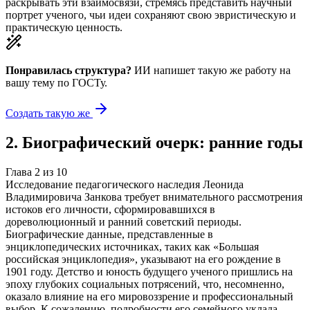
раскрывать эти взаимосвязи, стремясь представить научный
портрет ученого, чьи идеи сохраняют свою эвристическую и
практическую ценность.
Понравилась структура?
ИИ напишет такую же работу на
вашу тему
по ГОСТу.
Создать такую же
2
.
Биографический очерк: ранние годы
Глава
2
из
10
Исследование педагогического наследия Леонида
Владимировича Занкова требует внимательного рассмотрения
истоков его личности, сформировавшихся в
дореволюционный и ранний советский периоды.
Биографические данные, представленные в
энциклопедических источниках, таких как «Большая
российская энциклопедия», указывают на его рождение в
1901 году. Детство и юность будущего ученого пришлись на
эпоху глубоких социальных потрясений, что, несомненно,
оказало влияние на его мировоззрение и профессиональный
выбор. К сожалению, подробности его семейного уклада,