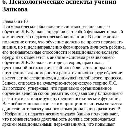
6
.
Психологические аспекты учения
Занкова
Глава
6
из
10
Психологическое обоснование системы развивающего
обучения Л.В. Занкова представляет собой фундаментальный
компонент его педагогической концепции. В основе лежит
положение о том, что обучение должно не просто передавать
знания, но и целенаправленно формировать личность ребенка,
его познавательные способности и эмоционально-волевую
сферу. Как отмечается в анализе «Система развивающего
обучения Л.В. Занкова: история, теория, практика»,
центральной психологической идеей является опора на
внутренние закономерности развития психики, где обучение
выступает не следствием, а движущей силой этого процесса.
Занков, опираясь на культурно-историческую теорию Л.С.
Выготского, утверждал, что правильно организованное
обучение ведет за собой развитие, создавая зону ближайшего
развития и активизируя внутренние психические функции.
Важнейшим психологическим принципом системы является
единство интеллектуального и эмоционального развития. В
«Избранных педагогических трудах» Занков подчеркивает,
что познавательная деятельность должна сопровождаться
яркими эмоциональными переживаниями, что повышает