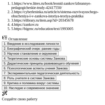
1
.
https://www.litres.ru/book/leonid-zankov/izbrannye-
pedagogicheskie-trudy-42417550/
2
.
https://cyberleninka.ru/article/n/sistema-razvivayuschego-
obucheniya-l-v-zankova-istoriya-teoriya-praktika
3
.
https://elibrary.ru/item.asp?id=20345678
4
.
https://zankov.ru
5
.
https://bigenc.ru/education/text/1993005
Оглавление
1
.
Введение в исследование личности
2
.
Биографический очерк: ранние годы
3
.
Научное становление и окружение
4
.
Теоретические основы системы Занкова
5
.
Дидактические принципы развивающего обучения
6
.
Психологические аспекты учения Занкова
7
.
Экспериментальная педагогическая деятельность
8
.
Роль учителя в системе Занкова
9
.
Критика и полемика вокруг системы
10
.
Наследие и современное значение
Создайте свою работу