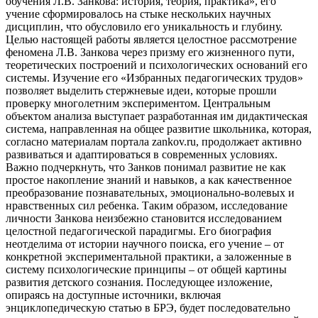
обучения Л.В. Занкова: история, теория, практика», его
учение сформировалось на стыке нескольких научных
дисциплин, что обусловило его уникальность и глубину.
Целью настоящей работы является целостное рассмотрение
феномена Л.В. Занкова через призму его жизненного пути,
теоретических построений и психологических оснований его
системы. Изучение его «Избранных педагогических трудов»
позволяет выделить стержневые идеи, которые прошли
проверку многолетним экспериментом. Центральным
объектом анализа выступает разработанная им дидактическая
система, направленная на общее развитие школьника, которая,
согласно материалам портала zankov.ru, продолжает активно
развиваться и адаптироваться в современных условиях.
Важно подчеркнуть, что Занков понимал развитие не как
простое накопление знаний и навыков, а как качественное
преобразование познавательных, эмоционально-волевых и
нравственных сил ребенка. Таким образом, исследование
личности Занкова неизбежно становится исследованием
целостной педагогической парадигмы. Его биография
неотделима от истории научного поиска, его учение – от
конкретной экспериментальной практики, а заложенные в
систему психологические принципы – от общей картины
развития детского сознания. Последующее изложение,
опираясь на доступные источники, включая
энциклопедическую статью в БРЭ, будет последовательно