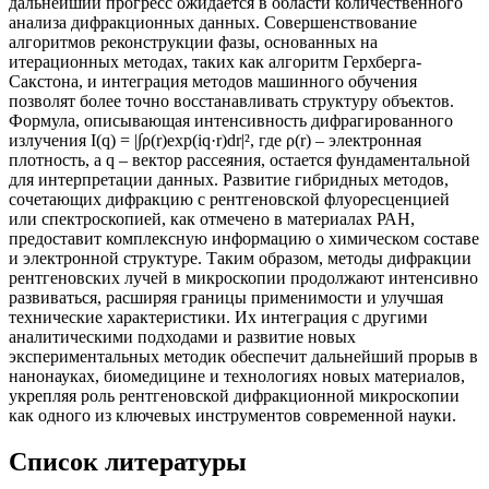
дальнейший прогресс ожидается в области количественного
анализа дифракционных данных. Совершенствование
алгоритмов реконструкции фазы, основанных на
итерационных методах, таких как алгоритм Герхберга-
Сакстона, и интеграция методов машинного обучения
позволят более точно восстанавливать структуру объектов.
Формула, описывающая интенсивность дифрагированного
излучения I(q) = |∫ρ(r)exp(iq·r)dr|², где ρ(r) – электронная
плотность, а q – вектор рассеяния, остается фундаментальной
для интерпретации данных. Развитие гибридных методов,
сочетающих дифракцию с рентгеновской флуоресценцией
или спектроскопией, как отмечено в материалах РАН,
предоставит комплексную информацию о химическом составе
и электронной структуре. Таким образом, методы дифракции
рентгеновских лучей в микроскопии продолжают интенсивно
развиваться, расширяя границы применимости и улучшая
технические характеристики. Их интеграция с другими
аналитическими подходами и развитие новых
экспериментальных методик обеспечит дальнейший прорыв в
нанонауках, биомедицине и технологиях новых материалов,
укрепляя роль рентгеновской дифракционной микроскопии
как одного из ключевых инструментов современной науки.
Список литературы