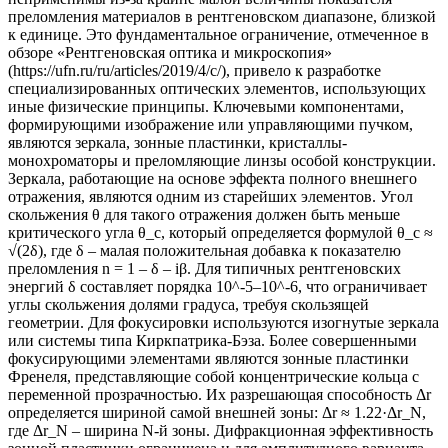
преломления материалов в рентгеновском диапазоне, близкой
к единице. Это фундаментальное ограничение, отмеченное в
обзоре «Рентгеновская оптика и микроскопия»
(https://ufn.ru/ru/articles/2019/4/c/), привело к разработке
специализированных оптических элементов, использующих
иные физические принципы. Ключевыми компонентами,
формирующими изображение или управляющими пучком,
являются зеркала, зонные пластинки, кристаллы-
монохроматоры и преломляющие линзы особой конструкции.
Зеркала, работающие на основе эффекта полного внешнего
отражения, являются одним из старейших элементов. Угол
скольжения θ для такого отражения должен быть меньше
критического угла θ_c, который определяется формулой θ_c ≈
√(2δ), где δ – малая положительная добавка к показателю
преломления n = 1 – δ – iβ. Для типичных рентгеновских
энергий δ составляет порядка 10^-5–10^-6, что ограничивает
углы скольжения долями градуса, требуя скользящей
геометрии. Для фокусировки используются изогнутые зеркала
или системы типа Киркпатрика-Бэза. Более совершенными
фокусирующими элементами являются зонные пластинки
Френеля, представляющие собой концентрические кольца с
переменной прозрачностью. Их разрешающая способность Δr
определяется шириной самой внешней зоны: Δr ≈ 1.22·Δr_N,
где Δr_N – ширина N-й зоны. Дифракционная эффективность