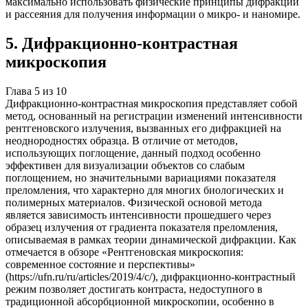
максимально использовать физические принципы дифракции
и рассеяния для получения информации о микро- и наномире.
5
.
Дифракционно-контрастная
микроскопия
Глава
5
из
10
Дифракционно-контрастная микроскопия представляет собой
метод, основанный на регистрации изменений интенсивности
рентгеновского излучения, вызванных его дифракцией на
неоднородностях образца. В отличие от методов,
использующих поглощение, данный подход особенно
эффективен для визуализации объектов со слабым
поглощением, но значительными вариациями показателя
преломления, что характерно для многих биологических и
полимерных материалов. Физической основой метода
является зависимость интенсивности прошедшего через
образец излучения от градиента показателя преломления,
описываемая в рамках теории динамической дифракции. Как
отмечается в обзоре «Рентгеновская микроскопия:
современное состояние и перспективы»
(https://ufn.ru/ru/articles/2019/4/c/), дифракционно-контрастный
режим позволяет достигать контраста, недоступного в
традиционной абсорбционной микроскопии, особенно в