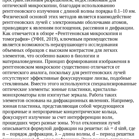
оптической микроскопии, благодаря использованию
рентгеновского излучения с длиной волны порядка 0.1–10 нм.
Физической основой этих методов является взаимодействие
рентгеновских лучей с электронными оболочками атомов,
приводящее к явлениям поглощения, рассеяния и дифракции.
Как отмечается в обзоре «Рентгеновская микроскопия и
томография» (УФН, 2019), ключевым преимуществом
является возможность неразрушающего исследования
объемных образцов с высоким контрастом для легких
элементов, что особенно важно в биологии и
материаловедении. Принцип формирования изображения в
рентгеновском микроскопе существенно отличается от
оптического аналога, поскольку для рентгеновских лучей
отсутствуют эффективные фокусирующие линзы, подобные
стеклянным. Вместо этого используются специализированные
оптические элементы: зонные пластинки, кристаллы-
монохроматоры или изогнутые зеркала. Работа таких
элементов основана на дифракционных явлениях. Например,
зонная пластинка, представляющая собой чередующиеся
прозрачные и непрозрачные концентрические кольца,
фокусирует излучение за счет интерференции волн,
прошедших через разные зоны. Угол отклонения лучей
описывается формулой дифракции на решетке: nλ = d sinθ, где
n – порядок дифракции, λ – длина волны, d – период решетки