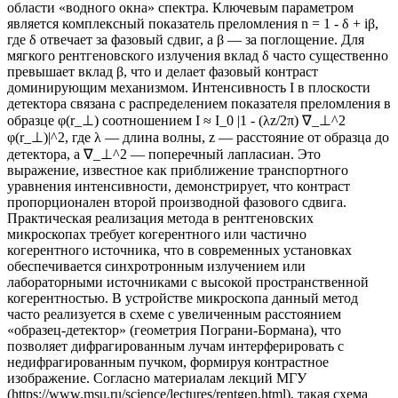
области «водного окна» спектра. Ключевым параметром
является комплексный показатель преломления n = 1 - δ + iβ,
где δ отвечает за фазовый сдвиг, а β — за поглощение. Для
мягкого рентгеновского излучения вклад δ часто существенно
превышает вклад β, что и делает фазовый контраст
доминирующим механизмом. Интенсивность I в плоскости
детектора связана с распределением показателя преломления в
образце φ(r_⊥) соотношением I ≈ I_0 |1 - (λz/2π) ∇_⊥^2
φ(r_⊥)|^2, где λ — длина волны, z — расстояние от образца до
детектора, а ∇_⊥^2 — поперечный лапласиан. Это
выражение, известное как приближение транспортного
уравнения интенсивности, демонстрирует, что контраст
пропорционален второй производной фазового сдвига.
Практическая реализация метода в рентгеновских
микроскопах требует когерентного или частично
когерентного источника, что в современных установках
обеспечивается синхротронным излучением или
лабораторными источниками с высокой пространственной
когерентностью. В устройстве микроскопа данный метод
часто реализуется в схеме с увеличенным расстоянием
«образец-детектор» (геометрия Пограни-Бормана), что
позволяет дифрагированным лучам интерферировать с
недифрагированным пучком, формируя контрастное
изображение. Согласно материалам лекций МГУ
(https://www.msu.ru/science/lectures/rentgen.html), такая схема