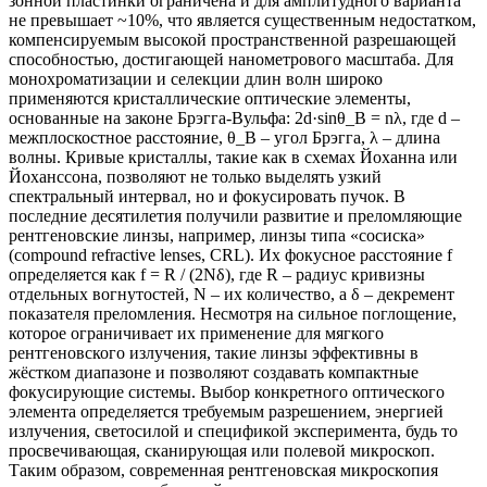
зонной пластинки ограничена и для амплитудного варианта
не превышает ~10%, что является существенным недостатком,
компенсируемым высокой пространственной разрешающей
способностью, достигающей нанометрового масштаба. Для
монохроматизации и селекции длин волн широко
применяются кристаллические оптические элементы,
основанные на законе Брэгга-Вульфа: 2d·sinθ_B = nλ, где d –
межплоскостное расстояние, θ_B – угол Брэгга, λ – длина
волны. Кривые кристаллы, такие как в схемах Йоханна или
Йоханссона, позволяют не только выделять узкий
спектральный интервал, но и фокусировать пучок. В
последние десятилетия получили развитие и преломляющие
рентгеновские линзы, например, линзы типа «сосиска»
(compound refractive lenses, CRL). Их фокусное расстояние f
определяется как f = R / (2Nδ), где R – радиус кривизны
отдельных вогнутостей, N – их количество, а δ – декремент
показателя преломления. Несмотря на сильное поглощение,
которое ограничивает их применение для мягкого
рентгеновского излучения, такие линзы эффективны в
жёстком диапазоне и позволяют создавать компактные
фокусирующие системы. Выбор конкретного оптического
элемента определяется требуемым разрешением, энергией
излучения, светосилой и спецификой эксперимента, будь то
просвечивающая, сканирующая или полевой микроскоп.
Таким образом, современная рентгеновская микроскопия