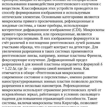
использовании взаимодействия рентгеновского излучения с
веществом. Классификация этих устройств проводится по
способу формирования изображения и используемым
оптическим элементам. Основными категориями являются
микроскопы прямого просвечивания, рефлекционные и
зондовые системы, а также приборы, использующие
когерентное дифракционное изображение (CDI). Микроскопы
прямого просвечивания, или проекционные, являются
исторически первыми. В них изображение формируется за
счёт различий в поглощении рентгеновских лучей разными
участками образца, что создаёт контраст на детекторе. Для
увеличения разрешения в таких системах применяются
рентгеновские линзы, например, зонные пластины Френеля,
фокусирующие излучение. Дифракционный предел
разрешения δ для зонной пластины определяется формулой δ
= 1.22 Δr, где Δr — ширина самой внешней зоны. Как
отмечается в обзоре «Рентгеновская микроскопия:
современное состояние и перспективы», именно развитие
наноструктурированных зонных пластин позволило достичь
разрешения в несколько нанометров. Рефлекционные
микроскопы используют отражение рентгеновских лучей от
искривлённых зеркал, работающих в условиях скользящего
падения для повышения отражающей способности. Такие
системы, включая микроскопы типа Кирхгофа, позволяют