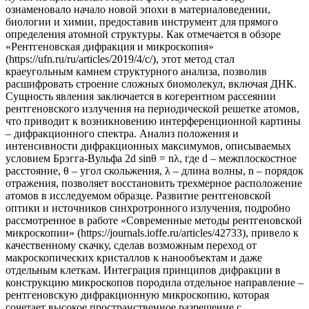
ознаменовало начало новой эпохи в материаловедении,
биологии и химии, предоставив инструмент для прямого
определения атомной структуры. Как отмечается в обзоре
«Рентгеновская дифракция и микроскопия»
(https://ufn.ru/ru/articles/2019/4/c/), этот метод стал
краеугольным камнем структурного анализа, позволив
расшифровать строение сложных биомолекул, включая ДНК.
Сущность явления заключается в когерентном рассеянии
рентгеновского излучения на периодической решетке атомов,
что приводит к возникновению интерференционной картины
– дифракционного спектра. Анализ положения и
интенсивности дифракционных максимумов, описываемых
условием Брэгга-Вульфа 2d sinθ = nλ, где d – межплоскостное
расстояние, θ – угол скольжения, λ – длина волны, n – порядок
отражения, позволяет восстановить трехмерное расположение
атомов в исследуемом образце. Развитие рентгеновской
оптики и источников синхротронного излучения, подробно
рассмотренное в работе «Современные методы рентгеновской
микроскопии» (https://journals.ioffe.ru/articles/42733), привело к
качественному скачку, сделав возможным переход от
макроскопических кристаллов к нанообъектам и даже
отдельным клеткам. Интеграция принципов дифракции в
конструкцию микроскопов породила отдельное направление –
рентгеновскую дифракционную микроскопию, которая
сочетает высокое пространственное разрешение с