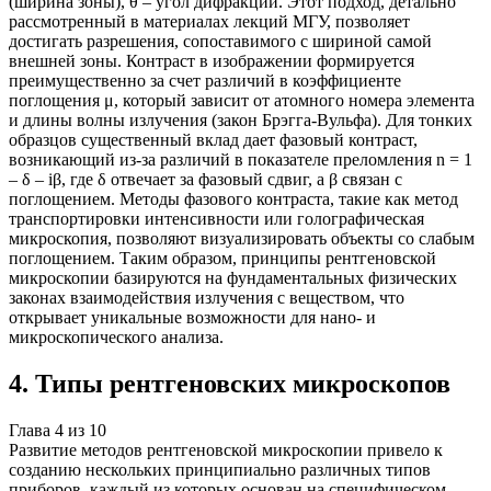
(ширина зоны), θ – угол дифракции. Этот подход, детально
рассмотренный в материалах лекций МГУ, позволяет
достигать разрешения, сопоставимого с шириной самой
внешней зоны. Контраст в изображении формируется
преимущественно за счет различий в коэффициенте
поглощения μ, который зависит от атомного номера элемента
и длины волны излучения (закон Брэгга-Вульфа). Для тонких
образцов существенный вклад дает фазовый контраст,
возникающий из-за различий в показателе преломления n = 1
– δ – iβ, где δ отвечает за фазовый сдвиг, а β связан с
поглощением. Методы фазового контраста, такие как метод
транспортировки интенсивности или голографическая
микроскопия, позволяют визуализировать объекты со слабым
поглощением. Таким образом, принципы рентгеновской
микроскопии базируются на фундаментальных физических
законах взаимодействия излучения с веществом, что
открывает уникальные возможности для нано- и
микроскопического анализа.
4
.
Типы рентгеновских микроскопов
Глава
4
из
10
Развитие методов рентгеновской микроскопии привело к
созданию нескольких принципиально различных типов
приборов, каждый из которых основан на специфическом