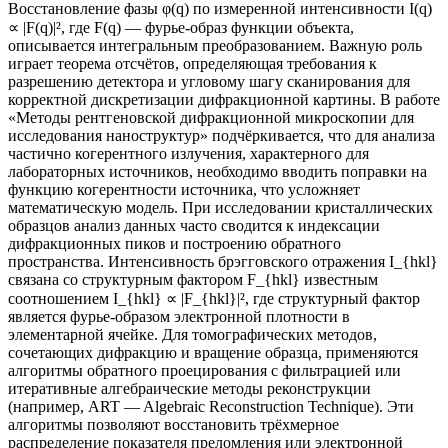
Восстановление фазы φ(q) по измеренной интенсивности I(q)
∝ |F(q)|², где F(q) — фурье-образ функции объекта,
описывается интегральным преобразованием. Важную роль
играет теорема отсчётов, определяющая требования к
разрешению детектора и угловому шагу сканирования для
корректной дискретизации дифракционной картины. В работе
«Методы рентгеновской дифракционной микроскопии для
исследования наноструктур» подчёркивается, что для анализа
частично когерентного излучения, характерного для
лабораторных источников, необходимо вводить поправки на
функцию когерентности источника, что усложняет
математическую модель. При исследовании кристаллических
образцов анализ данных часто сводится к индексации
дифракционных пиков и построению обратного
пространства. Интенсивность брэгговского отражения I_{hkl}
связана со структурным фактором F_{hkl} известным
соотношением I_{hkl} ∝ |F_{hkl}|², где структурный фактор
является фурье-образом электронной плотности в
элементарной ячейке. Для томографических методов,
сочетающих дифракцию и вращение образца, применяются
алгоритмы обратного проецирования с фильтрацией или
итеративные алгебраические методы реконструкции
(например, ART — Algebraic Reconstruction Technique). Эти
алгоритмы позволяют восстановить трёхмерное
распределение показателя преломления или электронной