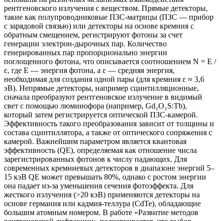
рентгеновского излучения с веществом. Прямые детекторы,
такие как полупроводниковые ПЗС-матрицы (ПЗС — прибор
с зарядовой связью) или детекторы на основе кремния с
обратным смещением, регистрируют фотоны за счет
генерации электрон-дырочных пар. Количество
генерированных пар пропорционально энергии
поглощенного фотона, что описывается соотношением N = E /
ε, где E — энергия фотона, а ε — средняя энергия,
необходимая для создания одной пары (для кремния ε ≈ 3,6
эВ). Непрямые детекторы, например сцинтилляционные,
сначала преобразуют рентгеновское излучение в видимый
свет с помощью люминофора (например, Gd₂O₂S:Tb),
который затем регистрируется оптической ПЗС-камерой.
Эффективность такого преобразования зависит от толщины и
состава сцинтиллятора, а также от оптического сопряжения с
камерой. Важнейшим параметром является квантовая
эффективность (QE), определяемая как отношение числа
зарегистрированных фотонов к числу падающих. Для
современных кремниевых детекторов в диапазоне энергий 5–
15 кэВ QE может превышать 80%, однако с ростом энергии
она падает из-за уменьшения сечения фотоэффекта. Для
жесткого излучения (>20 кэВ) применяются детекторы на
основе германия или кадмия-теллура (CdTe), обладающие
большим атомным номером. В работе «Развитие методов