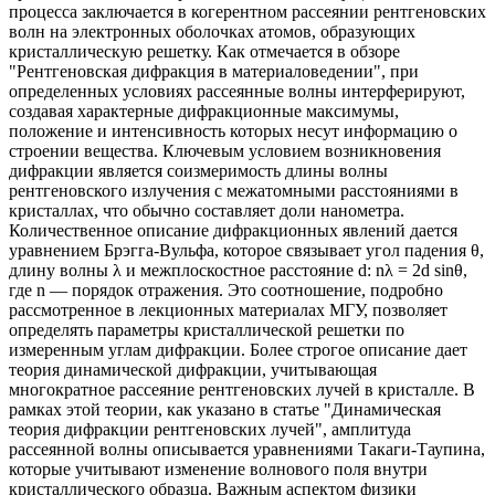
процесса заключается в когерентном рассеянии рентгеновских
волн на электронных оболочках атомов, образующих
кристаллическую решетку. Как отмечается в обзоре
"Рентгеновская дифракция в материаловедении", при
определенных условиях рассеянные волны интерферируют,
создавая характерные дифракционные максимумы,
положение и интенсивность которых несут информацию о
строении вещества. Ключевым условием возникновения
дифракции является соизмеримость длины волны
рентгеновского излучения с межатомными расстояниями в
кристаллах, что обычно составляет доли нанометра.
Количественное описание дифракционных явлений дается
уравнением Брэгга-Вульфа, которое связывает угол падения θ,
длину волны λ и межплоскостное расстояние d: nλ = 2d sinθ,
где n — порядок отражения. Это соотношение, подробно
рассмотренное в лекционных материалах МГУ, позволяет
определять параметры кристаллической решетки по
измеренным углам дифракции. Более строгое описание дает
теория динамической дифракции, учитывающая
многократное рассеяние рентгеновских лучей в кристалле. В
рамках этой теории, как указано в статье "Динамическая
теория дифракции рентгеновских лучей", амплитуда
рассеянной волны описывается уравнениями Такаги-Таупина,
которые учитывают изменение волнового поля внутри
кристаллического образца. Важным аспектом физики