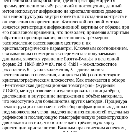
рентгеновской микроскопии, где контраст формируется
преимущественно за счёт различий в поглощении, данный
метод использует дифракцию на кристаллических доменах
или наноструктурах внутри объекта для создания контраста и
определения их ориентации. Физической основой метода
является регистрация дифракционной картины от образца при
его пошаговом вращении, что позволяет, применяя алгоритмы
обратного проецирования, восстановить трёхмерное
распределение рассеивающих центров и их
кристаллографические параметры. Ключевым соотношением,
связывающим геометрию эксперимента с получаемыми
данными, является уравнение Брэгга-Вульфа в векторной
форме: 2d_{hkl} sinθ = nλ, где d_{hkl} – межплоскостное
расстояние, θ – угол скольжения, λ – длина волны
рентгеновского излучения, а индексы (hkl) соответствуют
кристаллографическим плоскостям. Как отмечается в обзоре
«Рентгеновская дифракционная томография» (журналы
ИОФЕ), метод позволяет визуализировать границы зёрен,
дислокации и внутренние напряжения в объёме материала,
что недоступно для большинства других методов. Процедура
реконструкции включает в себя сбор дифракционных данных
под множеством углов, выделение интенсивностей отдельных
рефлексов и последующую томографическую реконструкцию
для каждого из них, что в итоге даёт трёхмерную карту
ориентации кристаллитов. Важным практическим аспектом,