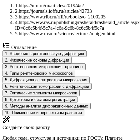
1
.
https://ufn.ru/ru/articles/2019/4/c/
2
.
https://journals.ioffe.ru/articles/42733
3
.
https://www.rfbr.ru/rffi/ru/books/o_2100205
4
.
https://www.ras.ru/publishing/rasherald/rasherald_article.aspx
ID=8c6c5b4f-5c7a-4c6a-9c6b-8c6c5b4f5c7a
5
.
https://www.msu.ru/science/lectures/rentgen.html
Оглавление
1
.
Введение в рентгеновскую дифракцию
2
.
Физические основы дифракции
3
.
Рентгеновская микроскопия: принципы
4
.
Типы рентгеновских микроскопов
5
.
Дифракционно-контрастная микроскопия
6
.
Рентгеновская томография с дифракцией
7
.
Оптические элементы микроскопов
8
.
Детекторы и системы регистрации
9
.
Методы анализа дифракционных данных
10
.
Применение и перспективы развития
Создайте свою работу
Любая тема, структура и источники по ГОСТу. Платите