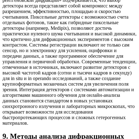
рентгеновской дифракции» подчеркивается, что выбор
детектора всегда представляет собой компромисс между
разрешением, эффективностью, площадью и скоростью
считывания. Пиксельные детекторы с возможностью счета
отдельных фотонов, такие как гибридные пиксельные
детекторы (например, Medipix), позволяют достичь
практически нулевого шума считывания и высокой динамики,
что критично для дифракционных экспериментов с высоким
контрастом. Системы регистрации включают не только сам
сенсор, но и электронику для усиления, оцифровки и
передачи данных, а также программное обеспечение для
управления и первичной обработки. Современные тенденции,
отмеченные в источниках, включают развитие детекторов с
высокой частотой кадров (сотни и тысячи кадров в секунду)
для in situ и in operando исследований, а также создание
крупноформатных мозаичных систем для увеличения поля
зрения. Интеграция детекторов с системами автоматизации и
алгоритмами машинного обучения для онлайн-анализа
данных становится стандартом в новых установках
синхротронного излучения и лабораторных микроскопах, что
открывает возможности для исследования
быстропротекающих процессов и сложных гетерогенных
материалов.
9
.
Методы анализа дифракционных