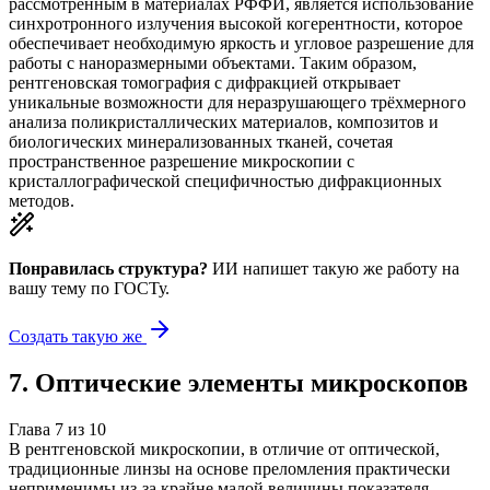
рассмотренным в материалах РФФИ, является использование
синхротронного излучения высокой когерентности, которое
обеспечивает необходимую яркость и угловое разрешение для
работы с наноразмерными объектами. Таким образом,
рентгеновская томография с дифракцией открывает
уникальные возможности для неразрушающего трёхмерного
анализа поликристаллических материалов, композитов и
биологических минерализованных тканей, сочетая
пространственное разрешение микроскопии с
кристаллографической специфичностью дифракционных
методов.
Понравилась структура?
ИИ напишет такую же работу на
вашу тему
по ГОСТу.
Создать такую же
7
.
Оптические элементы микроскопов
Глава
7
из
10
В рентгеновской микроскопии, в отличие от оптической,
традиционные линзы на основе преломления практически
неприменимы из-за крайне малой величины показателя