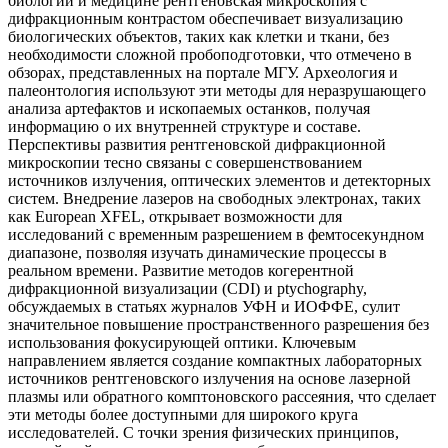
биологии и медицине рентгеновская микроскопия с
дифракционным контрастом обеспечивает визуализацию
биологических объектов, таких как клетки и ткани, без
необходимости сложной пробоподготовки, что отмечено в
обзорах, представленных на портале МГУ. Археология и
палеонтология используют эти методы для неразрушающего
анализа артефактов и ископаемых останков, получая
информацию о их внутренней структуре и составе.
Перспективы развития рентгеновской дифракционной
микроскопии тесно связаны с совершенствованием
источников излучения, оптических элементов и детекторных
систем. Внедрение лазеров на свободных электронах, таких
как European XFEL, открывает возможности для
исследований с временным разрешением в фемтосекундном
диапазоне, позволяя изучать динамические процессы в
реальном времени. Развитие методов когерентной
дифракционной визуализации (CDI) и ptychography,
обсуждаемых в статьях журналов УФН и ИОФФЕ, сулит
значительное повышение пространственного разрешения без
использования фокусирующей оптики. Ключевым
направлением является создание компактных лабораторных
источников рентгеновского излучения на основе лазерной
плазмы или обратного комптоновского рассеяния, что сделает
эти методы более доступными для широкого круга
исследователей. С точки зрения физических принципов,