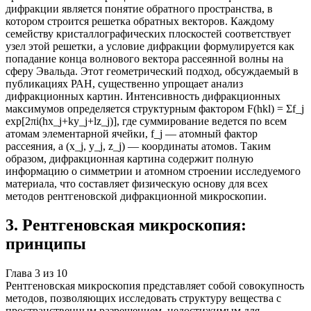
дифракции является понятие обратного пространства, в
котором строится решетка обратных векторов. Каждому
семейству кристаллографических плоскостей соответствует
узел этой решетки, а условие дифракции формулируется как
попадание конца волнового вектора рассеянной волны на
сферу Эвальда. Этот геометрический подход, обсуждаемый в
публикациях РАН, существенно упрощает анализ
дифракционных картин. Интенсивность дифракционных
максимумов определяется структурным фактором F(hkl) = Σf_j
exp[2πi(hx_j+ky_j+lz_j)], где суммирование ведется по всем
атомам элементарной ячейки, f_j — атомный фактор
рассеяния, а (x_j, y_j, z_j) — координаты атомов. Таким
образом, дифракционная картина содержит полную
информацию о симметрии и атомном строении исследуемого
материала, что составляет физическую основу для всех
методов рентгеновской дифракционной микроскопии.
3
.
Рентгеновская микроскопия:
принципы
Глава
3
из
10
Рентгеновская микроскопия представляет собой совокупность
методов, позволяющих исследовать структуру вещества с
пространственным разрешением, недостижимым для