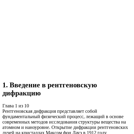
Учебная работа
10 глав
≈15 страниц
5
источников
Создать такую же
Готовая работа по ГОСТу — от 99₽
1
.
Введение в рентгеновскую
дифракцию
Глава
1
из
10
Рентгеновская дифракция представляет собой
фундаментальный физический процесс, лежащий в основе
современных методов исследования структуры вещества на
атомном и наноуровне. Открытие дифракции рентгеновских
лучей на кристаллах Максом фон Лауэ в 1912 году