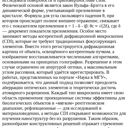
исследовать поверхности и приповерхностные слои.
Физической основой является закон Вульфа–Брэгга в его
динамической форме, учитывающий преломление в
кристалле. Формула для угла скользящего падения θ, при
котором происходит полное внешнее отражение, связывает
его с показателем преломления n = 1 - δ - iβ: θc ≈ √(2δ), где δ
— декремент показателя преломления. Особое место
занимают методы когерентной дифракционной микроскопии
(CDI), которые не требуют традиционных фокусирующих
элементов. Вместо этого регистрируется дифракционная
картина от объекта, освещённого когерентным пучком, а
изображение восстанавливается численными алгоритмами,
основанными на принципах голографии. Разрешение в этом
случае ограничено не апертурой оптики, а максимальным
углом рассеяния, который удаётся зарегистрировать. В
работах, представленных на портале «Наука в МГУ»,
подчёркивается, что данный подход позволяет преодолеть
аберрации оптических элементов и теоретически достичь
атомарного разрешения. Каждый тип микроскопа имеет свою
область применения: проекционные системы эффективны для
биологических объектов в «мягком» рентгеновском
диапазоне, рефлекционные — для исследований в
материаловедении, а методы CDI открывают возможности для
изучения наноструктур без их разрушения. Таким образом,
разнообразие конструктивных решений отражает стремление