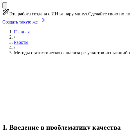
Эта работа создана с ИИ за пару минут.
Сделайте свою по лю
Создать такую же
Главная
/
Работы
/
Методы статистического анализа результатов испытаний 
Учебная работа
10 глав
≈15 страниц
5 источнико
Создать такую же
Готовая работа по ГОСТу — от 99₽
1
.
Введение в проблематику качества