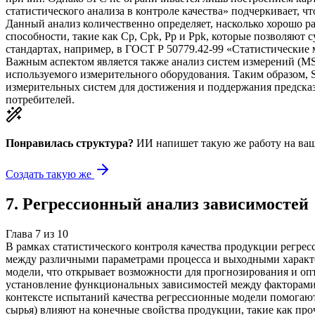
статистического анализа в контроле качества» подчеркивает, чт
Данный анализ количественно определяет, насколько хорошо р
способности, такие как Cp, Cpk, Pp и Ppk, которые позволяют
стандартах, например, в ГОСТ Р 50779.42-99 «Статистические
Важным аспектом является также анализ систем измерений (MS
используемого измерительного оборудования. Таким образом,
измерительных систем для достижения и поддержания предсказ
потребителей.
Понравилась структура?
ИИ напишет такую же работу на
ваш
Создать такую же
7
.
Регрессионный анализ зависимостей
Глава
7
из
10
В рамках статистического контроля качества продукции регре
между различными параметрами процесса и выходными характери
модели, что открывает возможности для прогнозирования и оп
установление функциональных зависимостей между факторами п
контексте испытаний качества регрессионные модели помогают
сырья) влияют на конечные свойства продукции, такие как про