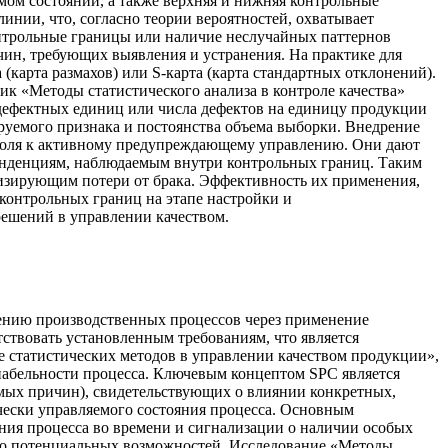
емом состоянии, а также верхняя и нижняя контрольные
инии, что, согласно теории вероятностей, охватывает
онтрольные границы или наличие неслучайных паттернов
чин, требующих выявления и устранения. На практике для
(карта размахов) или S-карта (карта стандартных отклонений).
ник «Методы статистического анализа в контроле качества»
и дефектных единиц или числа дефектов на единицу продукции
лируемого признака и постоянства объема выборки. Внедрение
троля к активному предупреждающему управлению. Они дают
тенденциям, наблюдаемым внутри контрольных границ. Таким
изирующим потери от брака. Эффективность их применения,
контрольных границ на этапе настройки и
решений в управлении качеством.
шению производственных процессов через применение
тствовать установленным требованиям, что является
е статистических методов в управлении качеством продукции»,
риабельности процесса. Ключевым концептом SPC является
мых причин), свидетельствующих о влиянии конкретных,
чески управляемого состояния процесса. Основным
ния процесса во времени и сигнализации о наличии особых
его потенциальных возможностей. Исследование «Методы