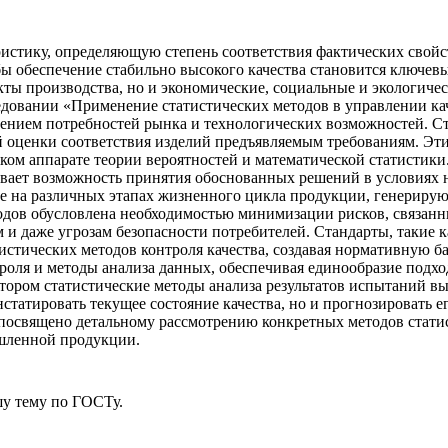
ристику, определяющую степень соответствия фактических свой
бы обеспечение стабильно высокого качества становится ключ
екты производства, но и экономические, социальные и экологич
ледовании «Применение статистических методов в управлении ка
ием потребностей рынка и технологических возможностей. Ста
й оценки соответствия изделий предъявляемым требованиям. Эт
ом аппарате теории вероятностей и математической статистики.
ечивает возможность принятия обоснованных решений в условия
е на различных этапах жизненного цикла продукции, генериру
одов обусловлена необходимостью минимизации рисков, связан
и даже угрозам безопасности потребителей. Стандарты, такие 
истических методов контроля качества, создавая нормативную б
роля и методы анализа данных, обеспечивая единообразие подхо
котором статистические методы анализа результатов испытаний
нстатировать текущее состояние качества, но и прогнозировать 
освящено детальному рассмотрению конкретных методов статист
ышленной продукции.
у тему
по ГОСТу.