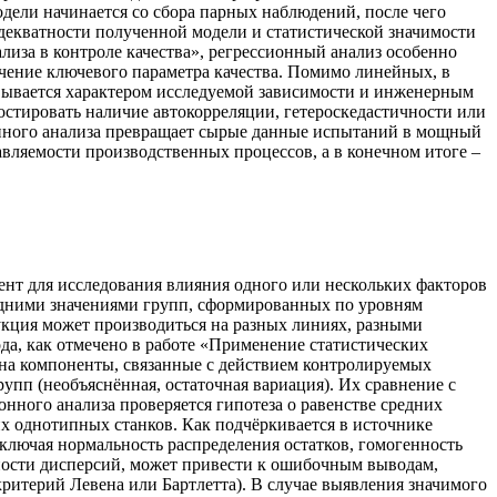
дели начинается со сбора парных наблюдений, после чего
декватности полученной модели и статистической значимости
лиза в контроле качества», регрессионный анализ особенно
ачение ключевого параметра качества. Помимо линейных, в
вывается характером исследуемой зависимости и инженерным
ностировать наличие автокорреляции, гетероскедастичности или
онного анализа превращает сырые данные испытаний в мощный
вляемости производственных процессов, а в конечном итоге –
нт для исследования влияния одного или нескольких факторов
редними значениями групп, сформированных по уровням
укция может производиться на разных линиях, разными
а, как отмечено в работе «Применение статистических
 на компоненты, связанные с действием контролируемых
упп (необъяснённая, остаточная вариация). Их сравнение с
нного анализа проверяется гипотеза о равенстве средних
их однотипных станков. Как подчёркивается в источнике
ключая нормальность распределения остатков, гомогенность
ности дисперсий, может привести к ошибочным выводам,
критерий Левена или Бартлетта). В случае выявления значимого