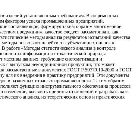
ств изделий установленным требованиям. В современных
евым фактором успеха промышленных предприятий.
еские составляющие, формируя таким образом многомерное
чеством продукции», качество следует рассматривать как
тистические методы анализа результатов испытаний качества
и методы позволяют перейти от субъективных оценок к
 В работе «Методы статистического анализа в контроле
х неполноты информации и стохастической природы
ют массивы данных, требующие систематизации и
ных с выпуском некондиционной продукции, что может
как рассмотренные в документах ГОСТ Р 50779.10-2000 и ГОСТ
азу для их внедрения в практику предприятий. Эти документы
дов в различных отраслях промышленности. Таким образом,
 выполняют функцию инструментального обеспечения процессов
его изменение, выявлять причины отклонений и разрабатывать
ического анализа, их теоретических основ и практических