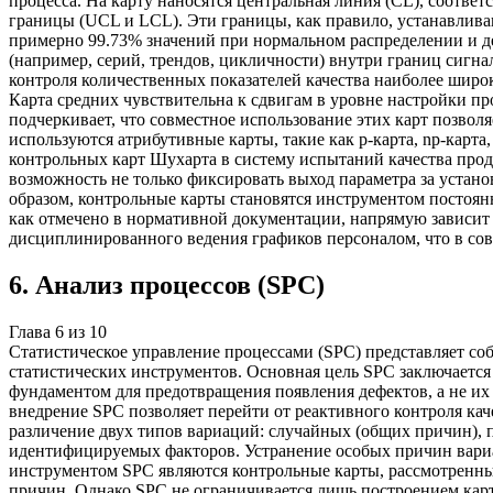
процесса. На карту наносятся центральная линия (CL), соотве
границы (UCL и LCL). Эти границы, как правило, устанавливаю
примерно 99.73% значений при нормальном распределении и д
(например, серий, трендов, цикличности) внутри границ сигн
контроля количественных показателей качества наиболее широко
Карта средних чувствительна к сдвигам в уровне настройки про
подчеркивает, что совместное использование этих карт позвол
используются атрибутивные карты, такие как p-карта, np-карта
контрольных карт Шухарта в систему испытаний качества про
возможность не только фиксировать выход параметра за устан
образом, контрольные карты становятся инструментом постоя
как отмечено в нормативной документации, напрямую зависит 
дисциплинированного ведения графиков персоналом, что в со
6
.
Анализ процессов (SPC)
Глава
6
из
10
Статистическое управление процессами (SPC) представляет с
статистических инструментов. Основная цель SPC заключается 
фундаментом для предотвращения появления дефектов, а не их
внедрение SPC позволяет перейти от реактивного контроля ка
различение двух типов вариаций: случайных (общих причин),
идентифицируемых факторов. Устранение особых причин вариа
инструментом SPC являются контрольные карты, рассмотренные
причин. Однако SPC не ограничивается лишь построением кар