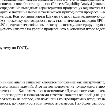
о оценка способности процесса (Process Capability Analysis) явл
аспределение выходных характеристик процесса укладывается в 
 судить о потенциальной и фактической пригодности процесса. Р
 методы. Контрольные карты Шухарта», дают количественную оц
A), поскольку достоверность всех статистических выводов SPC
 SPC представляет собой комплексную систему, интегрирующую 
уемого качества на уровне процесса, что в конечном итоге вед
у тему
по ГОСТу.
ссионный анализ занимает ключевое положение как инструмент 
стиками изделий. Этот метод позволяет не только констатирова
тимизации. Как отмечается в источнике «Применение статистич
роизводства и показателями качества является основой для цел
 ответить на вопрос, как изменения контролируемых входных п
чность, долговечность или точность размеров. Наиболее распро