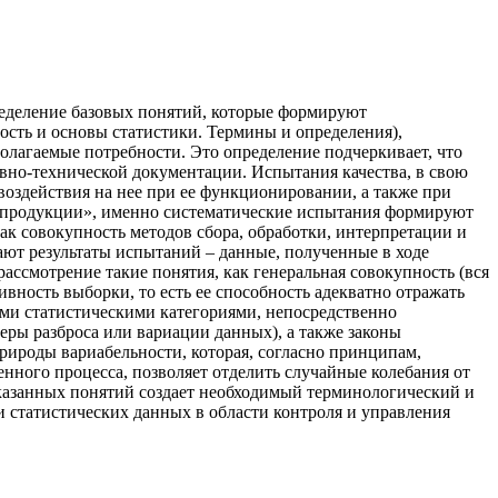
ределение базовых понятий, которые формируют
ость и основы статистики. Термины и определения),
полагаемые потребности. Это определение подчеркивает, что
ивно-технической документации. Испытания качества, в свою
воздействия на нее при ее функционировании, а также при
ом продукции», именно систематические испытания формируют
ак совокупность методов сбора, обработки, интерпретации и
ают результаты испытаний – данные, полученные в ходе
ассмотрение такие понятия, как генеральная совокупность (вся
вность выборки, то есть ее способность адекватно отражать
ми статистическими категориями, непосредственно
еры разброса или вариации данных), а также законы
ироды вариабельности, которая, согласно принципам,
нного процесса, позволяет отделить случайные колебания от
указанных понятий создает необходимый терминологический и
 статистических данных в области контроля и управления