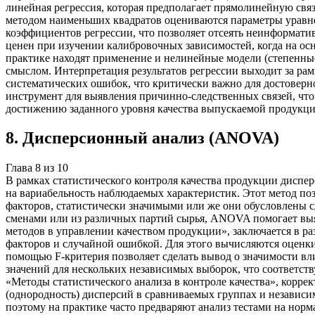
линейная регрессия, которая предполагает прямолинейную свя
методом наименьших квадратов оцениваются параметры уравне
коэффициентов регрессии, что позволяет отсеять неинформати
ценен при изучении калибровочных зависимостей, когда на ос
практике находят применение и нелинейные модели (степенны
смыслом. Интерпретация результатов регрессии выходит за рам
систематических ошибок, что критически важно для достовер
инструмент для выявления причинно-следственных связей, что
достижению заданного уровня качества выпускаемой продукци
8
.
Дисперсионный анализ (ANOVA)
Глава
8
из
10
В рамках статистического контроля качества продукции дисп
на вариабельность наблюдаемых характеристик. Этот метод по
факторов, статистически значимыми или же они обусловлены с
сменами или из различных партий сырья, ANOVA помогает выя
методов в управлении качеством продукции», заключается в 
факторов и случайной ошибкой. Для этого вычисляются оценки
помощью F-критерия позволяет сделать вывод о значимости вл
значений для нескольких независимых выборок, что соответст
«Методы статистического анализа в контроле качества», корр
(однородность) дисперсий в сравниваемых группах и независ
поэтому на практике часто предваряют анализ тестами на норм