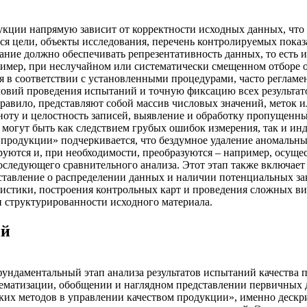
дукции напрямую зависит от корректности исходных данных, что 
ся цели, объекты исследования, перечень контролируемых показа
ание должно обеспечивать репрезентативность данных, то есть и
имер, при неслучайном или систематически смещенном отборе 
ся в соответствии с установленными процедурами, часто регла
ловий проведения испытаний и точную фиксацию всех результат
равило, представляют собой массив числовых значений, меток 
лноту и целостность записей, выявление и обработку пропущен
 могут быть как следствием грубых ошибок измерения, так и инд
продукции» подчеркивается, что бездумное удаление аномальных
руются и, при необходимости, преобразуются – например, осуще
оследующего сравнительного анализа. Этот этап также включает
дставление о распределении данных и наличии потенциальных з
истики, построения контрольных карт и проведения сложных ви
и структурированности исходного материала.
ий
й фундаментальный этап анализа результатов испытаний качест
истематизации, обобщении и наглядном представлении первичны
ских методов в управлении качеством продукции», именно деск