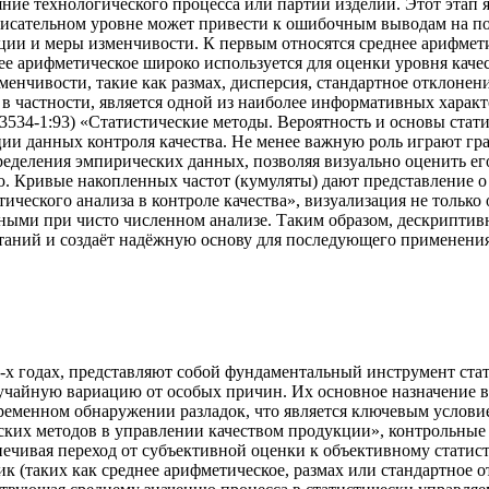
е технологического процесса или партии изделий. Этот этап я
описательном уровне может привести к ошибочным выводам на 
ии и меры изменчивости. К первым относятся среднее арифмети
е арифметическое широко используется для оценки уровня качест
менчивости, такие как размах, дисперсия, стандартное отклоне
 в частности, является одной из наиболее информативных харак
534-1:93) «Статистические методы. Вероятность и основы стати
ации данных контроля качества. Не менее важную роль играют г
деления эмпирических данных, позволяя визуально оценить его
ю. Кривые накопленных частот (кумуляты) дают представление 
ического анализа в контроле качества», визуализация не только
нными при чисто численном анализе. Таким образом, дескрипти
таний и создаёт надёжную основу для последующего применения 
-х годах, представляют собой фундаментальный инструмент ста
лучайную вариацию от особых причин. Их основное назначение в 
ременном обнаружении разладок, что является ключевым условие
еских методов в управлении качеством продукции», контрольные
печивая переход от субъективной оценки к объективному стати
 (таких как среднее арифметическое, размах или стандартное о