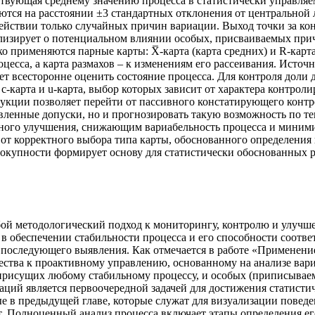
тствующая среднему значению процесса в статистически управля
тся на расстоянии ±3 стандартных отклонения от центральной л
ействии только случайных причин вариации. Выход точки за к
ализирует о потенциальном влиянии особых, присваиваемых при
 применяются парные карты: X̅-карта (карта средних) и R-карта 
цесса, а карта размахов – к изменениям его рассеивания. Источ
яет всесторонне оценить состояние процесса. Для контроля дол
, c-карта и u-карта, выбор которых зависит от характера контро
дукции позволяет перейти от пассивного констатирующего кон
овленные допуски, но и прогнозировать такую возможность по 
нного улучшения, снижающим вариабельность процесса и миним
от корректного выбора типа карты, обоснованного определения 
вокупности формирует основу для статистически обоснованных 
обой методологический подход к мониторингу, контролю и улуч
в обеспечении стабильности процесса и его способности соотве
 последующего выявления. Как отмечается в работе «Применени
чества к проактивному управлению, основанному на анализе ва
 присущих любому стабильному процессу, и особых (приписывае
ций является первоочередной задачей для достижения статисти
 в предыдущей главе, которые служат для визуализации поведе
т. Полноценный анализ процесса включает этапы определения 