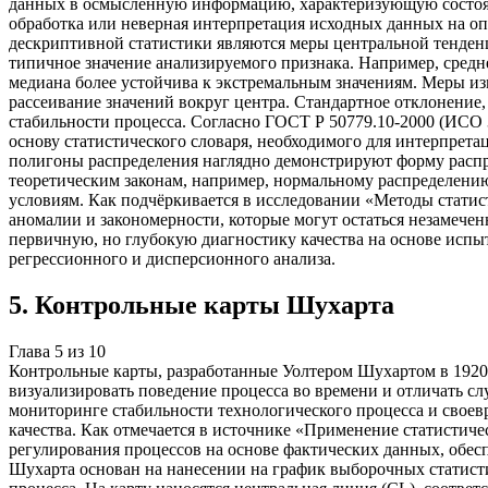
данных в осмысленную информацию, характеризующую состояни
обработка или неверная интерпретация исходных данных на 
дескриптивной статистики являются меры центральной тенденц
типичное значение анализируемого признака. Например, средне
медиана более устойчива к экстремальным значениям. Меры из
рассеивание значений вокруг центра. Стандартное отклонение,
стабильности процесса. Согласно ГОСТ Р 50779.10-2000 (ИСО 3
основу статистического словаря, необходимого для интерпрет
полигоны распределения наглядно демонстрируют форму распре
теоретическим законам, например, нормальному распределени
условиям. Как подчёркивается в исследовании «Методы статист
аномалии и закономерности, которые могут остаться незамече
первичную, но глубокую диагностику качества на основе испы
регрессионного и дисперсионного анализа.
5
.
Контрольные карты Шухарта
Глава
5
из
10
Контрольные карты, разработанные Уолтером Шухартом в 1920
визуализировать поведение процесса во времени и отличать с
мониторинге стабильности технологического процесса и своев
качества. Как отмечается в источнике «Применение статистич
регулирования процессов на основе фактических данных, обес
Шухарта основан на нанесении на график выборочных статистик