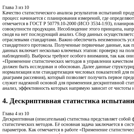
Глава
3
из
10
Качество статистического анализа результатов испытаний про
процесс начинается с планирования измерений, где определяют
отмечается в ГОСТ Р 50779.10-2000 (ИСО 3534-1:93), планиров
совокупности продукции. Несоблюдение этого принципа, напр
сводя на нет последующий анализ. Сбор данных осуществляет
отраслевыми стандартами. Важно обеспечить неизменность ус
стандартного протокола. Полученные первичные данные, как п
данных включает несколько ключевых этапов: проверку на по
наблюдений). Выбросы требуют особого внимания, так как они
«Применение статистических методов в управлении качеством 
должен быть исследован и обоснован. Далее данные структури
нормализация или стандартизация числовых показателей для п
диаграмм рассеяния), который позволяет получить первое пре
служит надежной основой для применения дескриптивной стат
анализ, эффективность которых напрямую зависит от чистоты 
4
.
Дескриптивная статистика испытан
Глава
4
из
10
Дескриптивная (описательная) статистика представляет собо
статистических методов. Её основная задача заключается в с
параметров. Как отмечается в работе «Применение статистиче