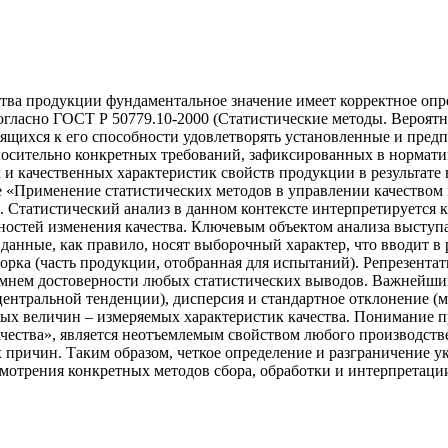
ества продукции фундаментальное значение имеет корректное оп
огласно ГОСТ Р 50779.10-2000 (Статистические методы. Вероятн
сящихся к его способности удовлетворять установленные и пред
относительно конкретных требований, зафиксированных в нормат
 и качественных характеристик свойств продукции в результате 
оте «Применение статистических методов в управлении качеств
 Статистический анализ в данном контексте интерпретируется к
ностей изменения качества. Ключевым объектом анализа выступ
данные, как правило, носят выборочный характер, что вводит в р
рка (часть продукции, отобранная для испытаний). Репрезентати
камнем достоверности любых статистических выводов. Важнейши
центральной тенденции), дисперсия и стандартное отклонение (м
ых величин – измеряемых характеристик качества. Понимание пр
чества», является неотъемлемым свойством любого производстве
 причин. Таким образом, четкое определение и разграничение 
отрения конкретных методов сбора, обработки и интерпретации