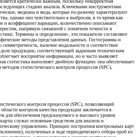
вляется критически важным, поскольку некорректная
последующих стадиях анализа. Ключевыми инструментами
ческое, медиана и мода, которые по-разному характеризуют
ва, однако оно чувствительно к выбросам, в то время как
ние и коэффициент вариации, количественно описывают
теристик, напрямую связанной с понятием точности и
стики. Термины и определения», эти показатели составляют
рафические методы представления данных. Гистограммы и
 симметричность, наличие модальности и соответствие
о доле продукции, соответствующей заданным техническим
 облегчает восприятие информации, но и часто выявляет
вная статистика выполняет двойную функцию: она обеспечивает
методов статистического контроля процессов (SPC),
тистического контроля процессов (SPC), позволяющий
области контроля качества продукции заключается в
м для обеспечения предсказуемого и высокого уровня
 карты служат основным средством для анализа и
стическому управлению. Принцип построения контрольных карт
тклонение), полученных в ходе периодического отбора проб из