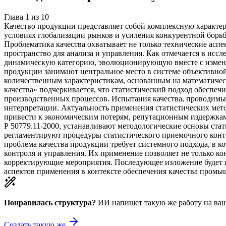
Глава
1
из
10
Качество продукции представляет собой комплексную характе
условиях глобализации рынков и усиления конкурентной борь
Проблематика качества охватывает не только технические асп
пространство для анализа и управления. Как отмечается в исс
динамическую категорию, эволюционирующую вместе с изменен
продукции занимают центральное место в системе объективно
количественным характеристикам, основанным на математическ
качества» подчеркивается, что статистический подход обесп
производственных процессов. Испытания качества, проводимы
интерпретации. Актуальность применения статистических мет
привести к экономическим потерям, репутационным издержкам 
Р 50779.11-2000, устанавливают методологические основы стат
регламентируют процедуры статистического приемочного конт
проблема качества продукции требует системного подхода, в 
контроля и управления. Их применение позволяет не только ко
корректирующие мероприятия. Последующее изложение будет п
аспектов применения в контексте обеспечения качества пром
Понравилась структура?
ИИ напишет такую же работу на
ваш
Создать такую же