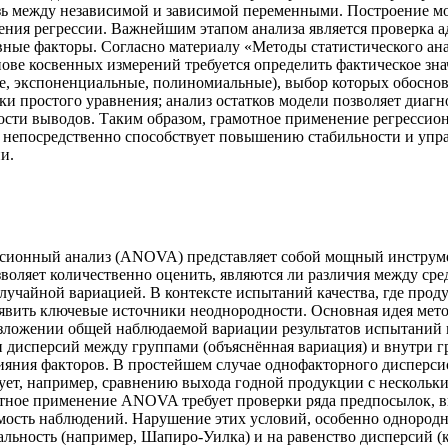
зь между независимой и зависимой переменными. Построение мо
ния регрессии. Важнейшим этапом анализа является проверка а
вные факторы. Согласно материалу «Методы статистического ана
нове косвенных измерений требуется определить фактическое зн
е, экспоненциальные, полиномиальные), выбор которых обосно
ки простого уравнения; анализ остатков модели позволяет диаг
ности выводов. Таким образом, грамотное применение регресси
 непосредственно способствует повышению стабильности и упра
и.
ерсионный анализ (ANOVA) представляет собой мощный инструме
зволяет количественно оценить, являются ли различия между с
лучайной вариацией. В контексте испытаний качества, где прод
вить ключевые источники неоднородности. Основная идея метод
разложении общей наблюдаемой вариации результатов испытаний
 дисперсий между группами (объяснённая вариация) и внутри гр
ияния факторов. В простейшем случае однофакторного дисперсио
вует, например, сравнению выхода годной продукции с нескольк
ектное применение ANOVA требует проверки ряда предпосылок, в
имость наблюдений. Нарушение этих условий, особенно однород
альность (например, Шапиро-Уилка) и на равенство дисперсий (