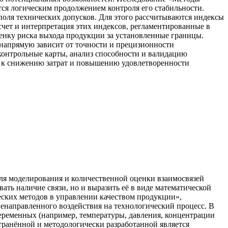
яется логическим продолжением контроля его стабильности.
поля технических допусков. Для этого рассчитываются индексы
асчет и интерпретация этих индексов, регламентированные в
енку риска выхода продукции за установленные границы.
 напрямую зависит от точности и прецизионности
контрольные карты, анализ способности и валидацию
ет к снижению затрат и повышению удовлетворенности
для моделирования и количественной оценки взаимосвязей
ть наличие связи, но и выразить её в виде математической
еских методов в управлении качеством продукции»,
енаправленного воздействия на технологический процесс. В
еременных (например, температуры, давления, концентрации
странённой и методологически разработанной является