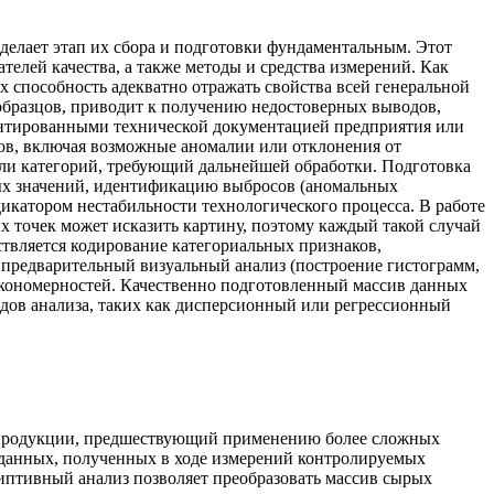
делает этап их сбора и подготовки фундаментальным. Этот
телей качества, а также методы и средства измерений. Как
х способность адекватно отражать свойства всей генеральной
образцов, приводит к получению недостоверных выводов,
ментированными технической документацией предприятия или
ов, включая возможные аномалии или отклонения от
или категорий, требующий дальнейшей обработки. Подготовка
ных значений, идентификацию выбросов (аномальных
икатором нестабильности технологического процесса. В работе
 точек может исказить картину, поэтому каждый такой случай
ствляется кодирование категориальных признаков,
 предварительный визуальный анализ (построение гистограмм,
акономерностей. Качественно подготовленный массив данных
дов анализа, таких как дисперсионный или регрессионный
ва продукции, предшествующий применению более сложных
х данных, полученных в ходе измерений контролируемых
риптивный анализ позволяет преобразовать массив сырых