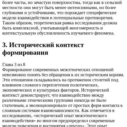
более часты, но зачастую поверхностны, тогда как в сельской
местности они могут быть менее интенсивными, но более
глубокими и устойчивыми, что порождает специфические
модели взаимодействия и потенциальные противоречия.
Таким образом, теоретическая рамка исследования должна
быть комплексной, учитывающей многомерность и
контекстуальную обусловленность изучаемого феномена.
3
.
Исторический контекст
формирования
Глава
3
из
8
Формирование современных межэтнических отношений
невозможно понять без обращения к их историческим корням.
Эти отношения складывались на протяжении столетий под
влиянием сложного переплетения политических,
экономических и культурных факторов. Исторический
контекст демонстрирует, что взаимодействие между
различными этническими группами никогда не было
статичным, а эволюционировало от простых форм контакта к
сложным системам взаимозависимости. Как отмечается в
исследованиях, «исторический опыт межэтнического
взаимодействия» во многом предопределил современные
модели поведения и восприятия «других». Этот опыт