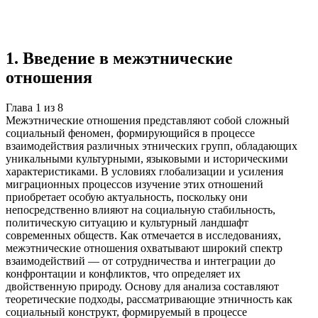
Учебная работа
8 глав
≈10 страниц
3 источника
Создать такую же
Готовая работа по ГОСТу — от 99₽
1
.
Введение в межэтнические
отношения
Глава
1
из
8
Межэтнические отношения представляют собой сложный
социальный феномен, формирующийся в процессе
взаимодействия различных этнических групп, обладающих
уникальными культурными, языковыми и историческими
характеристиками. В условиях глобализации и усиления
миграционных процессов изучение этих отношений
приобретает особую актуальность, поскольку они
непосредственно влияют на социальную стабильность,
политическую ситуацию и культурный ландшафт
современных обществ. Как отмечается в исследованиях,
межэтнические отношения охватывают широкий спектр
взаимодействий — от сотрудничества и интеграции до
конфронтации и конфликтов, что определяет их
двойственную природу. Основу для анализа составляют
теоретические подходы, рассматривающие этничность как
социальный конструкт, формируемый в процессе