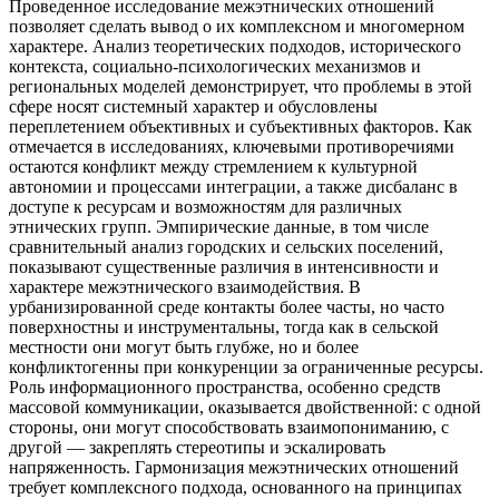
Проведенное исследование межэтнических отношений
позволяет сделать вывод о их комплексном и многомерном
характере. Анализ теоретических подходов, исторического
контекста, социально-психологических механизмов и
региональных моделей демонстрирует, что проблемы в этой
сфере носят системный характер и обусловлены
переплетением объективных и субъективных факторов. Как
отмечается в исследованиях, ключевыми противоречиями
остаются конфликт между стремлением к культурной
автономии и процессами интеграции, а также дисбаланс в
доступе к ресурсам и возможностям для различных
этнических групп. Эмпирические данные, в том числе
сравнительный анализ городских и сельских поселений,
показывают существенные различия в интенсивности и
характере межэтнического взаимодействия. В
урбанизированной среде контакты более часты, но часто
поверхностны и инструментальны, тогда как в сельской
местности они могут быть глубже, но и более
конфликтогенны при конкуренции за ограниченные ресурсы.
Роль информационного пространства, особенно средств
массовой коммуникации, оказывается двойственной: с одной
стороны, они могут способствовать взаимопониманию, с
другой — закреплять стереотипы и эскалировать
напряженность. Гармонизация межэтнических отношений
требует комплексного подхода, основанного на принципах