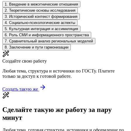
1
.
Введение в межэтнические отношения
2
.
Теоретические основы исследования
3
.
Исторический контекст формирования
4
.
Социально-психологические аспекты
5
.
Культурная интеграция и ассимиляция
6
.
Роль СМИ и информационного пространства
7
.
Сравнительный анализ региональных моделей
8
.
Заключение и пути гармонизации
Создайте свою работу
Любая тема, структура и источники по ГОСТу. Платите
только за доступ к готовой работе.
Создать такую же
Сделайте такую же работу за пару
минут
Любая тема, готовая структура, источники и оформление по