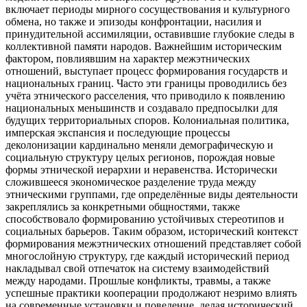
включает периоды мирного сосуществования и культурного
обмена, но также и эпизоды конфронтации, насилия и
принудительной ассимиляции, оставившие глубокие следы в
коллективной памяти народов. Важнейшим историческим
фактором, повлиявшим на характер межэтнических
отношений, выступает процесс формирования государств и
национальных границ. Часто эти границы проводились без
учёта этнического расселения, что приводило к появлению
национальных меньшинств и создавало предпосылки для
будущих территориальных споров. Колониальная политика,
имперская экспансия и последующие процессы
деколонизации кардинально меняли демографическую и
социальную структуру целых регионов, порождая новые
формы этнической иерархии и неравенства. Исторически
сложившееся экономическое разделение труда между
этническими группами, где определённые виды деятельности
закреплялись за конкретными общностями, также
способствовало формированию устойчивых стереотипов и
социальных барьеров. Таким образом, исторический контекст
формирования межэтнических отношений представляет собой
многослойную структуру, где каждый исторический период
накладывал свой отпечаток на систему взаимодействий
между народами. Прошлые конфликты, травмы, а также
успешные практики кооперации продолжают незримо влиять
на современные установки и поведение, делая исторический