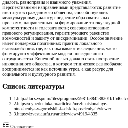
диалога, равноправия и взаимного уважения.
Перспективными направлениями представляются: развитие
институтов гражданского общества, способствующих
межкультурному диалогу; внедрение образовательных
программ, направленных на формирование этнокультурной
компетентности и толерантности; совершенствование
правового регулирования, гарантирующего равенство
возможностей и защиту от дискриминации. Особое значение
имеет поддержка позитивных практик локального
взаимодействия, где, как показывают исследования, часто
формируются эффективные модели повседневного
сотрудничества. Конечной целью должно стать построение
инклюзивного общества, в котором этническое разнообразие
воспринимается не как источник угроз, а как ресурс для
социального и культурного развития.
Список литературы
1
.
http://docs.vspu.ru/files/programs/5981b884538201b1546cfc
2
.
https://cyberleninka.ru/article/n/mezhnatsionalnye-
otnosheniya-v-gorodskih-i-selskih-poseleniyah/viewer
3
.
https://izvestiaurfu.ru/article/view/4919/4335
Оглавление