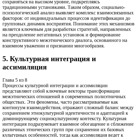
сохраняться на высоком уровне, подкрепляясь
традиционными установками. Таким образом, социально-
психологический анализ выявляет комплекс взаимосвязанных
факторов: от индивидуальных процессов идентификации до
групповых динамик восприятия. Понимание этих механизмов
является ключевым для разработки стратегий, направленных
на преодоление негативных установок и формирование
конструктивного межэтнического диалога, основанного на
взаимном уважении и признании многообразия.
5
.
Культурная интеграция и
ассимиляция
Глава
5
из
8
Процессы культурной интеграции и ассимиляции
представляют собой ключевые векторы трансформации
межэтнических отношений в современных полиэтничных
обществах. Эти феномены, часто рассматриваемые как
континуум взаимодействия, отражают сложный баланс между
сохранением этнокультурной идентичности и адаптацией к
доминирующему социокультурному контексту. Культурная
интеграция подразумевает взаимное обогащение и сближение
различных этнических групп при сохранении их базовых
культурных особенностей, тогда как ассимиляция ведет к