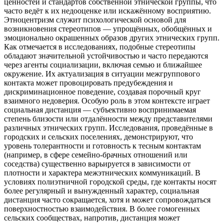
ценностей и стандартов собственной этнической группы, что
часто ведёт к их недооценке или искажённому восприятию.
Этноцентризм служит психологической основой для
возникновения стереотипов — упрощённых, обобщённых и
эмоционально окрашенных образов других этнических групп.
Как отмечается в исследованиях, подобные стереотипы
обладают значительной устойчивостью и часто передаются
через агенты социализации, включая семью и ближайшее
окружение. Их актуализация в ситуации межгруппового
контакта может провоцировать предубеждения и
дискриминационное поведение, создавая порочный круг
взаимного недоверия. Особую роль в этом контексте играет
социальная дистанция — субъективно воспринимаемая
степень близости или отдалённости между представителями
различных этнических групп. Исследования, проведённые в
городских и сельских поселениях, демонстрируют, что
уровень толерантности и готовность к тесным контактам
(например, в сфере семейно-брачных отношений или
соседства) существенно варьируется в зависимости от
плотности и характера межэтнических коммуникаций. В
условиях полиэтничной городской среды, где контакты носят
более регулярный и вынужденный характер, социальная
дистанция часто сокращается, хотя и может сопровождаться
поверхностностью взаимодействия. В более гомогенных
сельских сообществах, напротив, дистанция может