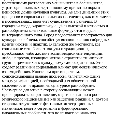
постепенному растворению меньшинства в большинстве,
утрате оригинальных черт и полному принятию норм и
ценностей доминирующей культуры. Анализ динамики этих
процессов в городских и сельских поселениях, как отмечается
в исследованиях, выявляет существенные различия. В
городской среде, характеризующейся высокой плотностью и
разнообразием контактов, чаще формируются модели
интеграционного типа. Город предоставляет пространство для
культурного обмена, способствуя возникновению гибридных
идентичностей и практик. В сельской же местности, где
социальные сети более замкнуты и традиционны,
преобладают либо жесткие ассимиляционные тенденции,
либо, напротив, изоляционистские стратегии этнических
групп, стремящихся к культурному самосохранению. Это
создает различный социальный климат для межэтнического
взаимодействия. Ключевым противоречием,
сопровождающим данные процессы, является конфликт
между унификацией, необходимой для общественной
сплоченности, и правом на культурное разнообразие.
Чрезмерное давление в сторону ассимиляции может
провоцировать сопротивление, маргинализацию и рост
этнического национализма как защитной реакции. С другой
стороны, отсутствие эффективных интеграционных
механизмов ведет к сегрегации и формированию
параллельных сообществ, что подрывает социальную