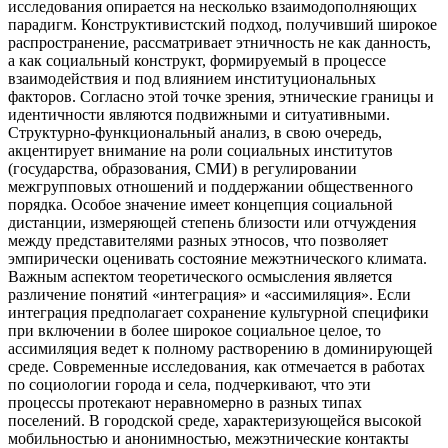
исследования опирается на несколько взаимодополняющих
парадигм. Конструктивистский подход, получивший широкое
распространение, рассматривает этничность не как данность,
а как социальный конструкт, формируемый в процессе
взаимодействия и под влиянием институциональных
факторов. Согласно этой точке зрения, этнические границы и
идентичности являются подвижными и ситуативными.
Структурно-функциональный анализ, в свою очередь,
акцентирует внимание на роли социальных институтов
(государства, образования, СМИ) в регулировании
межгрупповых отношений и поддержании общественного
порядка. Особое значение имеет концепция социальной
дистанции, измеряющей степень близости или отчуждения
между представителями разных этносов, что позволяет
эмпирически оценивать состояние межэтнического климата.
Важным аспектом теоретического осмысления является
различение понятий «интеграция» и «ассимиляция». Если
интеграция предполагает сохранение культурной специфики
при включении в более широкое социальное целое, то
ассимиляция ведет к полному растворению в доминирующей
среде. Современные исследования, как отмечается в работах
по социологии города и села, подчеркивают, что эти
процессы протекают неравномерно в разных типах
поселений. В городской среде, характеризующейся высокой
мобильностью и анонимностью, межэтнические контакты