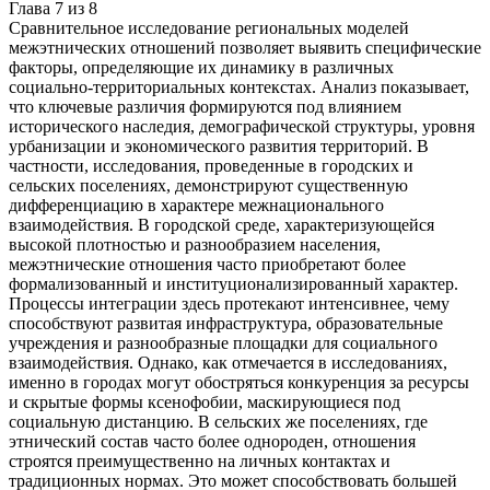
Глава
7
из
8
Сравнительное исследование региональных моделей
межэтнических отношений позволяет выявить специфические
факторы, определяющие их динамику в различных
социально-территориальных контекстах. Анализ показывает,
что ключевые различия формируются под влиянием
исторического наследия, демографической структуры, уровня
урбанизации и экономического развития территорий. В
частности, исследования, проведенные в городских и
сельских поселениях, демонстрируют существенную
дифференциацию в характере межнационального
взаимодействия. В городской среде, характеризующейся
высокой плотностью и разнообразием населения,
межэтнические отношения часто приобретают более
формализованный и институционализированный характер.
Процессы интеграции здесь протекают интенсивнее, чему
способствуют развитая инфраструктура, образовательные
учреждения и разнообразные площадки для социального
взаимодействия. Однако, как отмечается в исследованиях,
именно в городах могут обостряться конкуренция за ресурсы
и скрытые формы ксенофобии, маскирующиеся под
социальную дистанцию. В сельских же поселениях, где
этнический состав часто более однороден, отношения
строятся преимущественно на личных контактах и
традиционных нормах. Это может способствовать большей