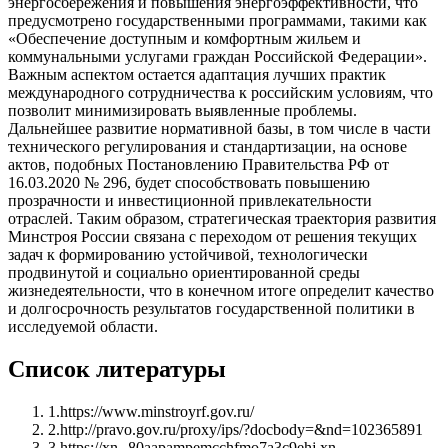
энергосбережения и повышения энергоэффективности, что
предусмотрено государственными программами, такими как
«Обеспечение доступным и комфортным жильем и
коммунальными услугами граждан Российской Федерации».
Важным аспектом остается адаптация лучших практик
международного сотрудничества к российским условиям, что
позволит минимизировать выявленные проблемы.
Дальнейшее развитие нормативной базы, в том числе в части
технического регулирования и стандартизации, на основе
актов, подобных Постановлению Правительства РФ от
16.03.2020 № 296, будет способствовать повышению
прозрачности и инвестиционной привлекательности
отраслей. Таким образом, стратегическая траектория развития
Минстроя России связана с переходом от решения текущих
задач к формированию устойчивой, технологически
продвинутой и социально ориентированной среды
жизнедеятельности, что в конечном итоге определит качество
и долгосрочность результатов государственной политики в
исследуемой области.
Список литературы
1
.
https://www.minstroyrf.gov.ru/
2
.
http://pravo.gov.ru/proxy/ips/?docbody=&nd=102365891
3
.
https://xn--80aapampemcchfmo7a3c9ehj.xn--