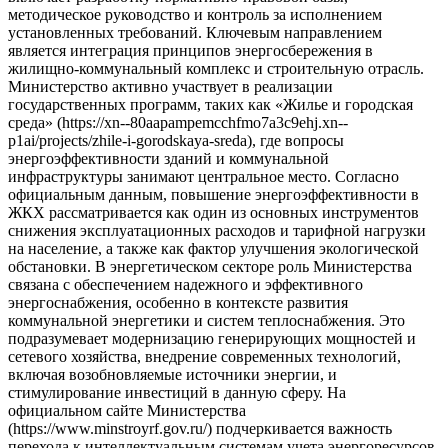
методическое руководство и контроль за исполнением
установленных требований. Ключевым направлением
является интеграция принципов энергосбережения в
жилищно-коммунальный комплекс и строительную отрасль.
Министерство активно участвует в реализации
государственных программ, таких как «Жилье и городская
среда» (https://xn--80aapampemcchfmo7a3c9ehj.xn--
p1ai/projects/zhile-i-gorodskaya-sreda), где вопросы
энергоэффективности зданий и коммунальной
инфраструктуры занимают центральное место. Согласно
официальным данным, повышение энергоэффективности в
ЖКХ рассматривается как один из основных инструментов
снижения эксплуатационных расходов и тарифной нагрузки
на население, а также как фактор улучшения экологической
обстановки. В энергетическом секторе роль Министерства
связана с обеспечением надежного и эффективного
энергоснабжения, особенно в контексте развития
коммунальной энергетики и систем теплоснабжения. Это
подразумевает модернизацию генерирующих мощностей и
сетевого хозяйства, внедрение современных технологий,
включая возобновляемые источники энергии, и
стимулирование инвестиций в данную сферу. На
официальном сайте Министерства
(https://www.minstroyrf.gov.ru/) подчеркивается важность
перехода к интеллектуальным системам учета энергоресурсов