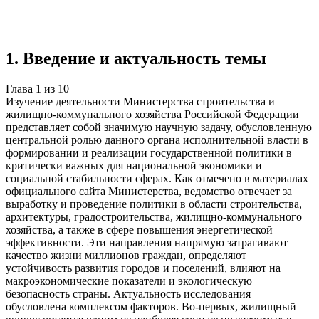
Учебная работа
10 глав
≈15 страниц
5
источников
Создать такую же
Готовая работа по ГОСТу — от 99₽
1
.
Введение и актуальность темы
Глава
1
из
10
Изучение деятельности Министерства строительства и
жилищно-коммунального хозяйства Российской Федерации
представляет собой значимую научную задачу, обусловленную
центральной ролью данного органа исполнительной власти в
формировании и реализации государственной политики в
критически важных для национальной экономики и
социальной стабильности сферах. Как отмечено в материалах
официального сайта Министерства, ведомство отвечает за
выработку и проведение политики в области строительства,
архитектуры, градостроительства, жилищно-коммунального
хозяйства, а также в сфере повышения энергетической
эффективности. Эти направления напрямую затрагивают
качество жизни миллионов граждан, определяют
устойчивость развития городов и поселений, влияют на
макроэкономические показатели и экологическую
безопасность страны. Актуальность исследования
обусловлена комплексом факторов. Во-первых, жилищный