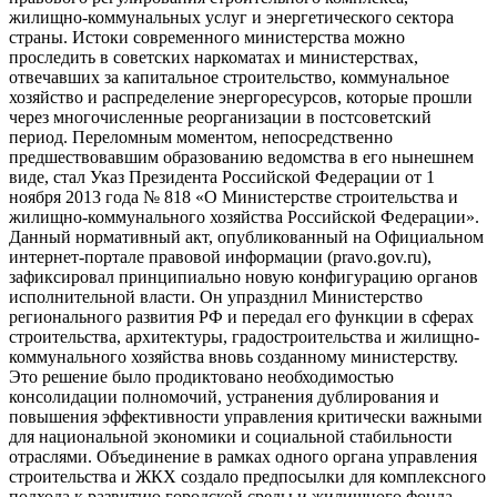
жилищно-коммунальных услуг и энергетического сектора
страны. Истоки современного министерства можно
проследить в советских наркоматах и министерствах,
отвечавших за капитальное строительство, коммунальное
хозяйство и распределение энергоресурсов, которые прошли
через многочисленные реорганизации в постсоветский
период. Переломным моментом, непосредственно
предшествовавшим образованию ведомства в его нынешнем
виде, стал Указ Президента Российской Федерации от 1
ноября 2013 года № 818 «О Министерстве строительства и
жилищно-коммунального хозяйства Российской Федерации».
Данный нормативный акт, опубликованный на Официальном
интернет-портале правовой информации (pravo.gov.ru),
зафиксировал принципиально новую конфигурацию органов
исполнительной власти. Он упразднил Министерство
регионального развития РФ и передал его функции в сферах
строительства, архитектуры, градостроительства и жилищно-
коммунального хозяйства вновь созданному министерству.
Это решение было продиктовано необходимостью
консолидации полномочий, устранения дублирования и
повышения эффективности управления критически важными
для национальной экономики и социальной стабильности
отраслями. Объединение в рамках одного органа управления
строительства и ЖКХ создало предпосылки для комплексного
подхода к развитию городской среды и жилищного фонда.