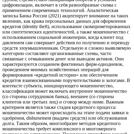
цифровизации, включает в себя разнообразные схемы с
применением современных технологий. Аналитическая
записка Банка России (2021) акцентирует внимание на таких
явлениях, как кража персональных данных для оформления
кредитов (identity theft), использование скомпрометированных
или синтетических идентичностей, а также мошенничество с
использованием социальной инженерии, когда клиент под
давлением сам совершает действия по получению и переводу
средств злоумышленникам. Отдельную и сложно выявляемую
категорию составляют организованные схемы, часто
связанные с отмыванием денег или выводом активов. Они
характеризуются созданием фиктивных фирм-однодневок,
проведением мнимых хозяйственных операций для
формирования «кредитной истории» или обеспечением
кредитов взаимосвязанными поручительствами и залогами. В
контексте субъекта, инициирующего мошенничество,
классификация может включать внутреннее мошенничество
(со стороны сотрудников банка), внешнее (со стороны
клиентов или третьих лиц) и сговор между ними. Важным
критерием является также стадия кредитного процесса:
мошенничество может происходить на этапе подачи заявки и
одобрения, disbursement (выдачи средств) или обслуживания
долга. Таким образом, многообразие методов кредитного
мошенничества требует комплексного и многомерного