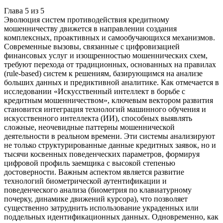
Глава
5
из
5
Эволюция систем противодействия кредитному
мошенничеству движется в направлении создания
комплексных, проактивных и самообучающихся механизмов.
Современные вызовы, связанные с цифровизацией
финансовых услуг и изощренностью мошеннических схем,
требуют перехода от традиционных, основанных на правилах
(rule-based) систем к решениям, базирующимся на анализе
больших данных и предиктивной аналитике. Как отмечается в
исследовании «Искусственный интеллект в борьбе с
кредитным мошенничеством», ключевым вектором развития
становится интеграция технологий машинного обучения и
искусственного интеллекта (ИИ), способных выявлять
сложные, неочевидные паттерны мошеннической
деятельности в реальном времени. Эти системы анализируют
не только структурированные данные кредитных заявок, но и
тысячи косвенных поведенческих параметров, формируя
цифровой профиль заемщика с высокой степенью
достоверности. Важным аспектом является развитие
технологий биометрической аутентификации и
поведенческого анализа (биометрия по клавиатурному
почерку, динамике движений курсора), что позволяет
существенно затруднить использование украденных или
поддельных идентификационных данных. Одновременно, как