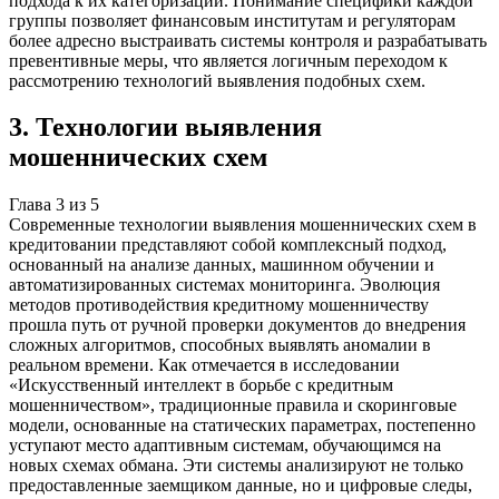
подхода к их категоризации. Понимание специфики каждой
группы позволяет финансовым институтам и регуляторам
более адресно выстраивать системы контроля и разрабатывать
превентивные меры, что является логичным переходом к
рассмотрению технологий выявления подобных схем.
3
.
Технологии выявления
мошеннических схем
Глава
3
из
5
Современные технологии выявления мошеннических схем в
кредитовании представляют собой комплексный подход,
основанный на анализе данных, машинном обучении и
автоматизированных системах мониторинга. Эволюция
методов противодействия кредитному мошенничеству
прошла путь от ручной проверки документов до внедрения
сложных алгоритмов, способных выявлять аномалии в
реальном времени. Как отмечается в исследовании
«Искусственный интеллект в борьбе с кредитным
мошенничеством», традиционные правила и скоринговые
модели, основанные на статических параметрах, постепенно
уступают место адаптивным системам, обучающимся на
новых схемах обмана. Эти системы анализируют не только
предоставленные заемщиком данные, но и цифровые следы,