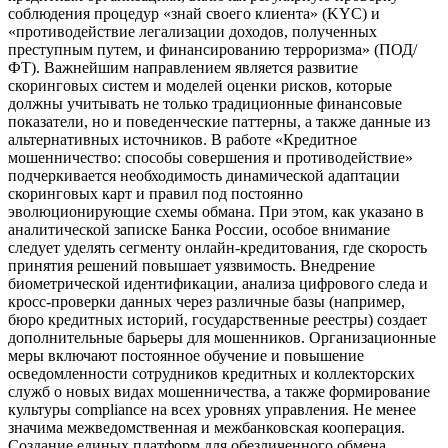
соблюдения процедур «знай своего клиента» (KYC) и
«противодействие легализации доходов, полученных
преступным путем, и финансированию терроризма» (ПОД/
ФТ). Важнейшим направлением является развитие
скоринговых систем и моделей оценки рисков, которые
должны учитывать не только традиционные финансовые
показатели, но и поведенческие паттерны, а также данные из
альтернативных источников. В работе «Кредитное
мошенничество: способы совершения и противодействие»
подчеркивается необходимость динамической адаптации
скоринговых карт и правил под постоянно
эволюционирующие схемы обмана. При этом, как указано в
аналитической записке Банка России, особое внимание
следует уделять сегменту онлайн-кредитования, где скорость
принятия решений повышает уязвимость. Внедрение
биометрической идентификации, анализа цифрового следа и
кросс-проверки данных через различные базы (например,
бюро кредитных историй, государственные реестры) создает
дополнительные барьеры для мошенников. Организационные
меры включают постоянное обучение и повышение
осведомленности сотрудников кредитных и коллекторских
служб о новых видах мошенничества, а также формирование
культуры compliance на всех уровнях управления. Не менее
значима межведомственная и межбанковская кооперация.
Создание единых платформ для обезличенного обмена