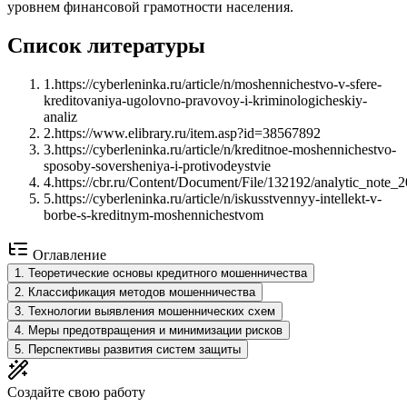
уровнем финансовой грамотности населения.
Список литературы
1
.
https://cyberleninka.ru/article/n/moshennichestvo-v-sfere-
kreditovaniya-ugolovno-pravovoy-i-kriminologicheskiy-
analiz
2
.
https://www.elibrary.ru/item.asp?id=38567892
3
.
https://cyberleninka.ru/article/n/kreditnoe-moshennichestvo-
sposoby-soversheniya-i-protivodeystvie
4
.
https://cbr.ru/Content/Document/File/132192/analytic_note_
5
.
https://cyberleninka.ru/article/n/iskusstvennyy-intellekt-v-
borbe-s-kreditnym-moshennichestvom
Оглавление
1
.
Теоретические основы кредитного мошенничества
2
.
Классификация методов мошенничества
3
.
Технологии выявления мошеннических схем
4
.
Меры предотвращения и минимизации рисков
5
.
Перспективы развития систем защиты
Создайте свою работу