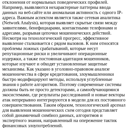
отклонения от нормальных поведенческих профилей.
Например, выявляются нехарактерные паттерны ввода
данных на веб-сайте или аномальная активность с одного IP-
адреса. Важным аспектом является также сетевая аналитика
(Network Analysis), которая выявляет скрытые связи между
заявителями, бенефициарами, контактными телефонами и
адресами, разрывая цепочки мошеннических действий.
Несмотря на технологический прогресс, эффективное
выявление сталкивается с рядом вызовов. К ним относятся
проблемы ложных срабатываний, которые несут
репутационные риски и увеличивают операционные
издержки, а также постоянная адаптация мошенников,
которые изучают и обходят установленные защитные
механизмы. Как указано в уголовно-правовом анализе
мошенничества в сфере кредитования, злоумышленники
быстро модифицируют методы, используя углубленные
знания о работе алгоритмов. Поэтому современные системы
должны быть не просто детекторами, а самообучающимися
экосистемами, где результаты расследований и новые векторы
атак непрерывно интегрируются в модели для их постоянного
совершенствования. Таким образом, технологический арсенал
для выявления мошеннических схем сегодня представляет
собой динамичный симбиоз данных, алгоритмов и
экспертного знания, направленный на опережение тактик
финансовых злоупотреблений.