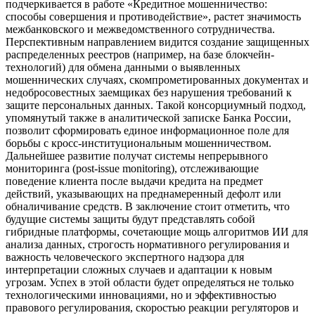
подчеркивается в работе «Кредитное мошенничество:
способы совершения и противодействие», растет значимость
межбанковского и межведомственного сотрудничества.
Перспективным направлением видится создание защищенных
распределенных реестров (например, на базе блокчейн-
технологий) для обмена данными о выявленных
мошеннических случаях, скомпрометированных документах и
недобросовестных заемщиках без нарушения требований к
защите персональных данных. Такой консорциумный подход,
упомянутый также в аналитической записке Банка России,
позволит сформировать единое информационное поле для
борьбы с кросс-институциональным мошенничеством.
Дальнейшее развитие получат системы непрерывного
мониторинга (post-issue monitoring), отслеживающие
поведение клиента после выдачи кредита на предмет
действий, указывающих на преднамеренный дефолт или
обналичивание средств. В заключение стоит отметить, что
будущие системы защиты будут представлять собой
гибридные платформы, сочетающие мощь алгоритмов ИИ для
анализа данных, строгость нормативного регулирования и
важность человеческого экспертного надзора для
интерпретации сложных случаев и адаптации к новым
угрозам. Успех в этой области будет определяться не только
технологическими инновациями, но и эффективностью
правового регулирования, скоростью реакции регуляторов и