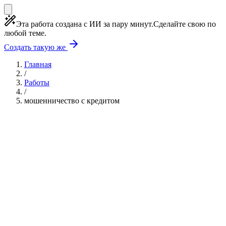
Эта работа создана с ИИ за пару минут.
Сделайте свою по
любой теме.
Создать такую же
Главная
/
Работы
/
мошенничество с кредитом
Учебная работа
5 глав
≈8 страниц
5 источников
Создать такую же
Готовая работа по ГОСТу — от 99₽