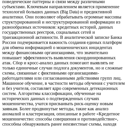
поведенческие паттерны и связи между различными
субъектами. Ключевым направлением является применение
технологий больших данных (Big Data) и предиктивной
аналитики. Они позволяют обрабатывать огромные массивы
структурированной и неструктурированной информации из
разнообразных источников: кредитных историй, данных
государственных реестров, социальных сетей и
транзакционной активности. В аналитической записке Банка
России подчеркивается важность создания единых платформ
для обмена информацией о мошеннических инцидентах
между финансовыми организациями, что значительно
повышает эффективность выявления скоординированных
атак. Сбор и кросс-анализ данных помогают выявлять не
только единичные случаи подлога документов, но и сложные
схемы, связанные с фиктивными организациями-
работодателями или согласованными действиями групп лиц.
Машинное обучение, в частности методы обучения с учителем
и без учителя, составляет ядро современных детекционных
систем. Алгоритмы классификации, обученные на
исторических данных о подтвержденных случаях
мошенничества, учатся присваивать риск-оценку новым
заявкам. Более продвинутые методы, такие как анализ
аномалий и кластеризация, описанные в работе «Кредитное
мошенничество: способы совершения и противодействие»,
способны обнаруживать ранее неизвестные схемы, находя