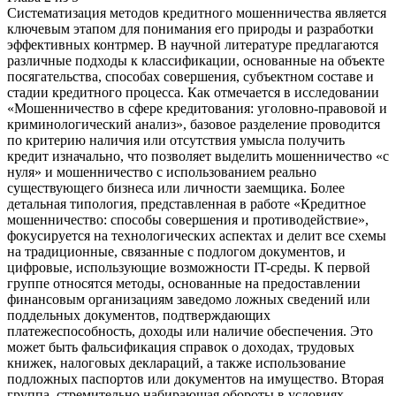
Систематизация методов кредитного мошенничества является
ключевым этапом для понимания его природы и разработки
эффективных контрмер. В научной литературе предлагаются
различные подходы к классификации, основанные на объекте
посягательства, способах совершения, субъектном составе и
стадии кредитного процесса. Как отмечается в исследовании
«Мошенничество в сфере кредитования: уголовно-правовой и
криминологический анализ», базовое разделение проводится
по критерию наличия или отсутствия умысла получить
кредит изначально, что позволяет выделить мошенничество «с
нуля» и мошенничество с использованием реально
существующего бизнеса или личности заемщика. Более
детальная типология, представленная в работе «Кредитное
мошенничество: способы совершения и противодействие»,
фокусируется на технологических аспектах и делит все схемы
на традиционные, связанные с подлогом документов, и
цифровые, использующие возможности IT-среды. К первой
группе относятся методы, основанные на предоставлении
финансовым организациям заведомо ложных сведений или
поддельных документов, подтверждающих
платежеспособность, доходы или наличие обеспечения. Это
может быть фальсификация справок о доходах, трудовых
книжек, налоговых деклараций, а также использование
подложных паспортов или документов на имущество. Вторая
группа, стремительно набирающая обороты в условиях