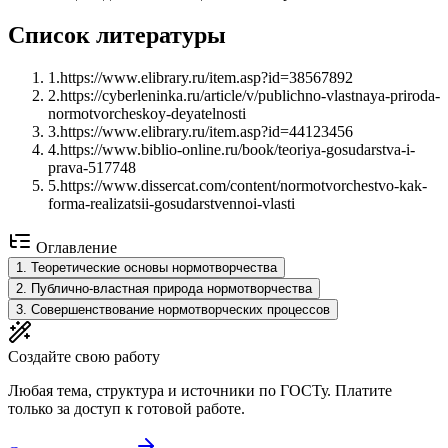
Список литературы
1
.
https://www.elibrary.ru/item.asp?id=38567892
2
.
https://cyberleninka.ru/article/v/publichno-vlastnaya-priroda-
normotvorcheskoy-deyatelnosti
3
.
https://www.elibrary.ru/item.asp?id=44123456
4
.
https://www.biblio-online.ru/book/teoriya-gosudarstva-i-
prava-517748
5
.
https://www.dissercat.com/content/normotvorchestvo-kak-
forma-realizatsii-gosudarstvennoi-vlasti
Оглавление
1
.
Теоретические основы нормотворчества
2
.
Публично-властная природа нормотворчества
3
.
Совершенствование нормотворческих процессов
Создайте свою работу
Любая тема, структура и источники по ГОСТу. Платите
только за доступ к готовой работе.