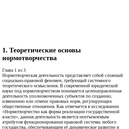
Учебная работа
3 главы
≈5 страниц
5
источников
Создать такую же
Готовая работа по ГОСТу — от 99₽
1
.
Теоретические основы
нормотворчества
Глава
1
из
3
Нормотворческая деятельность представляет собой сложный
социально-правовой феномен, требующий системного
теоретического осмысления. В современной юридической
науке под нормотворчеством понимается целенаправленная
деятельность уполномоченных субъектов по созданию,
изменению или отмене правовых норм, регулирующих
общественные отношения. Как отмечается в исследовании
«Нормотворчество как форма реализации государственной
власти», данная деятельность является неотъемлемым
атрибутом функционирования правовой системы любого
государства, обеспечивающим её динамическое развитие и