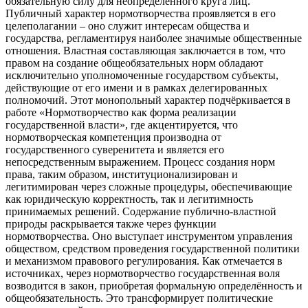
обязательную силу для неопределённого круга лиц.
Публичный характер нормотворчества проявляется в его
целеполагании – оно служит интересам общества и
государства, регламентируя наиболее значимые общественные
отношения. Властная составляющая заключается в том, что
правом на создание общеобязательных норм обладают
исключительно уполномоченные государством субъекты,
действующие от его имени и в рамках делегированных
полномочий. Этот монопольный характер подчёркивается в
работе «Нормотворчество как форма реализации
государственной власти», где акцентируется, что
нормотворческая компетенция производна от
государственного суверенитета и является его
непосредственным выражением. Процесс создания норм
права, таким образом, институционализирован и
легитимирован через сложные процедуры, обеспечивающие
как юридическую корректность, так и легитимность
принимаемых решений. Содержание публично-властной
природы раскрывается также через функции
нормотворчества. Оно выступает инструментом управления
обществом, средством проведения государственной политики
и механизмом правового регулирования. Как отмечается в
источниках, через нормотворчество государственная воля
возводится в закон, приобретая формальную определённость и
общеобязательность. Это трансформирует политические