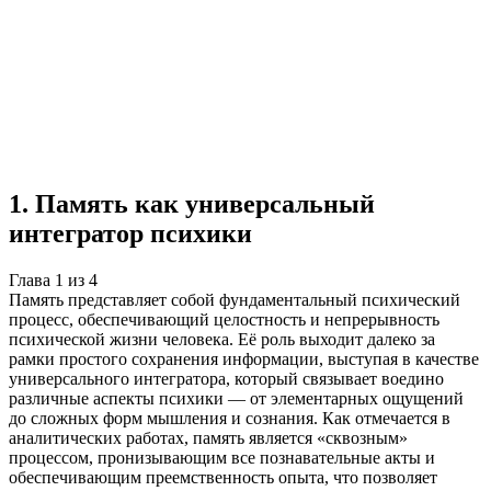
Учебная работа
4 главы
≈6 страниц
5
источников
Создать такую же
Готовая работа по ГОСТу — от 99₽
1
.
Память как универсальный
интегратор психики
Глава
1
из
4
Память представляет собой фундаментальный психический
процесс, обеспечивающий целостность и непрерывность
психической жизни человека. Её роль выходит далеко за
рамки простого сохранения информации, выступая в качестве
универсального интегратора, который связывает воедино
различные аспекты психики — от элементарных ощущений
до сложных форм мышления и сознания. Как отмечается в
аналитических работах, память является «сквозным»
процессом, пронизывающим все познавательные акты и
обеспечивающим преемственность опыта, что позволяет