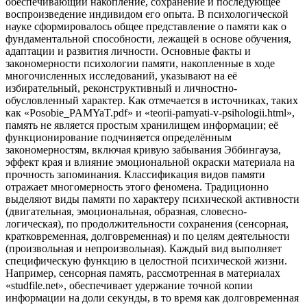
обеспечивающий накопление, сохранение и последующее
воспроизведение индивидом его опыта. В психологической
науке сформировалось общее представление о памяти как о
фундаментальной способности, лежащей в основе обучения,
адаптации и развития личности. Основные факты и
закономерности психологии памяти, накопленные в ходе
многочисленных исследований, указывают на её
избирательный, реконструктивный и личностно-
обусловленный характер. Как отмечается в источниках, таких
как «Posobie_PAMYaT.pdf» и «teorii-pamyati-v-psihologii.html»,
память не является простым хранилищем информации; её
функционирование подчиняется определённым
закономерностям, включая кривую забывания Эббингауза,
эффект края и влияние эмоциональной окраски материала на
прочность запоминания. Классификация видов памяти
отражает многомерность этого феномена. Традиционно
выделяют виды памяти по характеру психической активности
(двигательная, эмоциональная, образная, словесно-
логическая), по продолжительности сохранения (сенсорная,
кратковременная, долговременная) и по целям деятельности
(произвольная и непроизвольная). Каждый вид выполняет
специфическую функцию в целостной психической жизни.
Например, сенсорная память, рассмотренная в материалах
«studfile.net», обеспечивает удержание точной копии
информации на доли секунды, в то время как долговременная