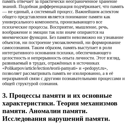
память отвечает за практически неограниченное хранение
знаний. Подобная дифференциация подчёркивает, что память
— не единый, а системный процесс. Важнейшим аспектом
общего представления является понимание памяти как
универсального компонента, пронизывающего все
психические процессы. Восприятие, мышление, речь,
воображение и эмоции так или иначе опираются на
мнемические функции. Без памяти невозможно ни узнавание
объектов, ни построение умозаключений, ни формирование
самосознания. Таким образом, память выступает в роли
интегративного основания психики, обеспечивающего
целостность и непрерывность опыта личности. Этот взгляд,
развиваемый в трудах, отражённых в источниках
«Polikarpov/article/lection/teorii-pamyati» и «pedopyt.ru»,
позволяет рассматривать память не изолированно, а в её
неразрывной связи с другими познавательными процессами и
общей структурой сознания.
3
.
Процессы памяти и их основные
характеристики. Теория механизмов
памяти. Аномалии памяти.
Исследования нарушений памяти.