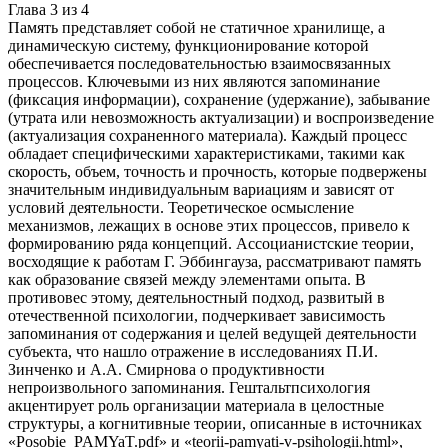
Глава
3
из
4
Память представляет собой не статичное хранилище, а
динамическую систему, функционирование которой
обеспечивается последовательностью взаимосвязанных
процессов. Ключевыми из них являются запоминание
(фиксация информации), сохранение (удержание), забывание
(утрата или невозможность актуализации) и воспроизведение
(актуализация сохраненного материала). Каждый процесс
обладает специфическими характеристиками, такими как
скорость, объем, точность и прочность, которые подвержены
значительным индивидуальным вариациям и зависят от
условий деятельности. Теоретическое осмысление
механизмов, лежащих в основе этих процессов, привело к
формированию ряда концепций. Ассоцианистские теории,
восходящие к работам Г. Эббингауза, рассматривают память
как образование связей между элементами опыта. В
противовес этому, деятельностный подход, развитый в
отечественной психологии, подчеркивает зависимость
запоминания от содержания и целей ведущей деятельности
субъекта, что нашло отражение в исследованиях П.И.
Зинченко и А.А. Смирнова о продуктивности
непроизвольного запоминания. Гештальтпсихология
акцентирует роль организации материала в целостные
структуры, а когнитивные теории, описанные в источниках
«Posobie_PAMYaT.pdf» и «teorii-pamyati-v-psihologii.html»,