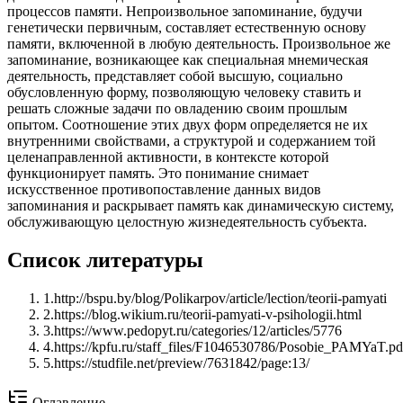
процессов памяти. Непроизвольное запоминание, будучи
генетически первичным, составляет естественную основу
памяти, включенной в любую деятельность. Произвольное же
запоминание, возникающее как специальная мнемическая
деятельность, представляет собой высшую, социально
обусловленную форму, позволяющую человеку ставить и
решать сложные задачи по овладению своим прошлым
опытом. Соотношение этих двух форм определяется не их
внутренними свойствами, а структурой и содержанием той
целенаправленной активности, в контексте которой
функционирует память. Это понимание снимает
искусственное противопоставление данных видов
запоминания и раскрывает память как динамическую систему,
обслуживающую целостную жизнедеятельность субъекта.
Список литературы
1
.
http://bspu.by/blog/Polikarpov/article/lection/teorii-pamyati
2
.
https://blog.wikium.ru/teorii-pamyati-v-psihologii.html
3
.
https://www.pedopyt.ru/categories/12/articles/5776
4
.
https://kpfu.ru/staff_files/F1046530786/Posobie_PAMYaT.pd
5
.
https://studfile.net/preview/7631842/page:13/
Оглавление