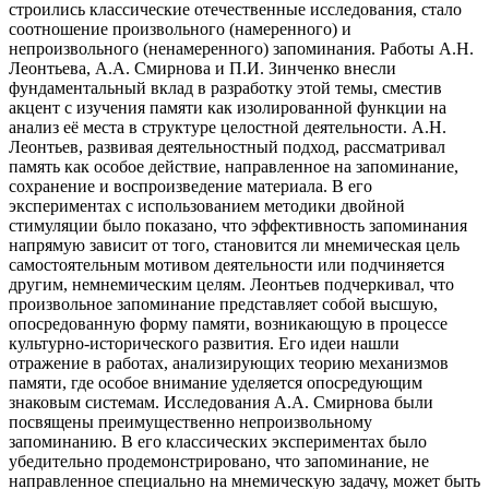
строились классические отечественные исследования, стало
соотношение произвольного (намеренного) и
непроизвольного (ненамеренного) запоминания. Работы А.Н.
Леонтьева, А.А. Смирнова и П.И. Зинченко внесли
фундаментальный вклад в разработку этой темы, сместив
акцент с изучения памяти как изолированной функции на
анализ её места в структуре целостной деятельности. А.Н.
Леонтьев, развивая деятельностный подход, рассматривал
память как особое действие, направленное на запоминание,
сохранение и воспроизведение материала. В его
экспериментах с использованием методики двойной
стимуляции было показано, что эффективность запоминания
напрямую зависит от того, становится ли мнемическая цель
самостоятельным мотивом деятельности или подчиняется
другим, немнемическим целям. Леонтьев подчеркивал, что
произвольное запоминание представляет собой высшую,
опосредованную форму памяти, возникающую в процессе
культурно-исторического развития. Его идеи нашли
отражение в работах, анализирующих теорию механизмов
памяти, где особое внимание уделяется опосредующим
знаковым системам. Исследования А.А. Смирнова были
посвящены преимущественно непроизвольному
запоминанию. В его классических экспериментах было
убедительно продемонстрировано, что запоминание, не
направленное специально на мнемическую задачу, может быть