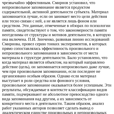
чрезвычайно эффективным. Смирнов установил, что
непроизвольное запоминание является продуктом
содержательной, активной деятельности субъекта. Материал
запоминается лучше, если он занимает место цели действия
или тесно связан с ней, а не является лишь фоном или
средством. Эти данные, отмеченные в обзорах по психологии
памяти, свидетельствуют о том, что закономерности памяти
неотделимы от структуры и мотивов деятельности, в которую
она включена. П.И. Зинченко, развивая линию исследований
Смирнова, провел серию тонких экспериментов, в которых
прямо сопоставлялась эффективность произвольного и
непроизвольного запоминания в зависимости от места
материала в структуре деятельности. Было установлено, что
когда материал является объектом, на который направлено
действие (цель), он запоминается непроизвольно даже лучше,
чем при произвольном запоминании, если последнее не
организовано особым образом. Однако если материал
выступает в роли средства или фонового условия,
произвольное запоминание оказывается более успешным. Эти
результаты, обсуждаемые в контексте классификации видов
памяти, подчеркивают не абсолютное превосходство одного
вида запоминания над другим, а их зависимость от
конкретного места в деятельности. Таким образом, анализ
работ указанных авторов позволяет сделать вывод о
диалектическом единстве произвольных и непроизвольных