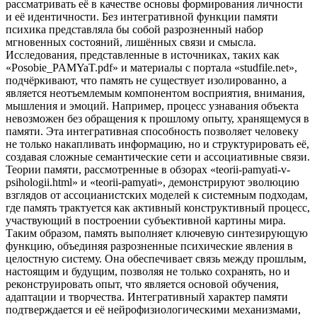
рассматривать её в качестве основы формирования личности
и её идентичности. Без интегративной функции памяти
психика представляла бы собой разрозненный набор
мгновенных состояний, лишённых связи и смысла.
Исследования, представленные в источниках, таких как
«Posobie_PAMYaT.pdf» и материалы с портала «studfile.net»,
подчёркивают, что память не существует изолированно, а
является неотъемлемым компонентом восприятия, внимания,
мышления и эмоций. Например, процесс узнавания объекта
невозможен без обращения к прошлому опыту, хранящемуся в
памяти. Эта интегративная способность позволяет человеку
не только накапливать информацию, но и структурировать её,
создавая сложные семантические сети и ассоциативные связи.
Теории памяти, рассмотренные в обзорах «teorii-pamyati-v-
psihologii.html» и «teorii-pamyati», демонстрируют эволюцию
взглядов от ассоцианистских моделей к системным подходам,
где память трактуется как активный конструктивный процесс,
участвующий в построении субъективной картины мира.
Таким образом, память выполняет ключевую синтезирующую
функцию, объединяя разрозненные психические явления в
целостную систему. Она обеспечивает связь между прошлым,
настоящим и будущим, позволяя не только сохранять, но и
реконструировать опыт, что является основой обучения,
адаптации и творчества. Интегративный характер памяти
подтверждается и её нейрофизиологическими механизмами,