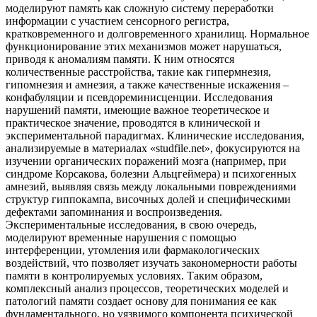
моделируют память как сложную систему переработки
информации с участием сенсорного регистра,
кратковременного и долговременного хранилищ. Нормальное
функционирование этих механизмов может нарушаться,
приводя к аномалиям памяти. К ним относятся
количественные расстройства, такие как гипермнезия,
гипомнезия и амнезия, а также качественные искажения –
конфабуляции и псевдореминисценции. Исследования
нарушений памяти, имеющие важное теоретическое и
практическое значение, проводятся в клинической и
экспериментальной парадигмах. Клинические исследования,
анализируемые в материалах «studfile.net», фокусируются на
изучении органических поражений мозга (например, при
синдроме Корсакова, болезни Альцгеймера) и психогенных
амнезий, выявляя связь между локальными повреждениями
структур гиппокампа, височных долей и специфическими
дефектами запоминания и воспроизведения.
Экспериментальные исследования, в свою очередь,
моделируют временные нарушения с помощью
интерференции, утомления или фармакологических
воздействий, что позволяет изучать закономерности работы
памяти в контролируемых условиях. Таким образом,
комплексный анализ процессов, теоретических моделей и
патологий памяти создает основу для понимания ее как
фундаментального, но уязвимого компонента психической