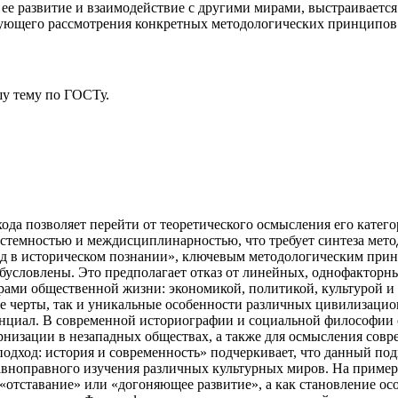
 ее развитие и взаимодействие с другими мирами, выстраиваетс
дующего рассмотрения конкретных методологических принципов 
у тему
по ГОСТу.
да позволяет перейти от теоретического осмысления его катего
истемностью и междисциплинарностью, что требует синтеза мето
д в историческом познании», ключевым методологическим прин
бусловлены. Это предполагает отказ от линейных, однофакторны
ами общественной жизни: экономикой, политикой, культурой и
е черты, так и уникальные особенности различных цивилизаци
нциал. В современной историографии и социальной философии о
рнизации в незападных обществах, а также для осмысления совр
дход: история и современность» подчеркивает, что данный под
авноправного изучения различных культурных миров. На пример
«отставание» или «догоняющее развитие», а как становление ос