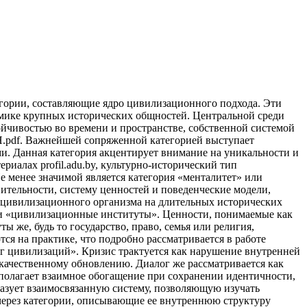
егории, составляющие ядро цивилизационного подхода. Эти
амике крупных исторических общностей. Центральной среди
тойчивостью во времени и пространстве, собственной системой
H.pdf. Важнейшей сопряженной категорией выступает
и. Данная категория акцентирует внимание на уникальности и
иалах profil.adu.by, культурно-исторический тип
е менее значимой является категория «менталитет» или
ительности, систему ценностей и поведенческие модели,
 цивилизационного организма на длительных исторических
» и «цивилизационные институты». Ценности, понимаемые как
же, будь то государство, право, семья или религия,
я на практике, что подробно рассматривается в работе
ог цивилизаций». Кризис трактуется как нарушение внутренней
к качественному обновлению. Диалог же рассматривается как
полагает взаимное обогащение при сохранении идентичности,
бразует взаимосвязанную систему, позволяющую изучать
через категории, описывающие ее внутреннюю структуру