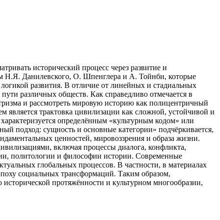
тривать исторический процесс через развитие и
м Н.Я. Данилевского, О. Шпенглера и А. Тойнби, которые
логикой развития. В отличие от линейных и стадиальных
 пути различных обществ. Как справедливо отмечается в
нтризма и рассмотреть мировую историю как полицентричный
м является трактовка цивилизации как сложной, устойчивой и
 характеризуется определённым «культурным кодом» или
ный подход: сущность и основные категории» подчёркивается,
ундаментальных ценностей, мировоззрения и образа жизни.
цивилизациями, включая процессы диалога, конфликта,
огии, политологии и философии истории. Современные
ктуальных глобальных процессов. В частности, в материалах
поху социальных трансформаций. Таким образом,
о исторической протяжённости и культурном многообразии,