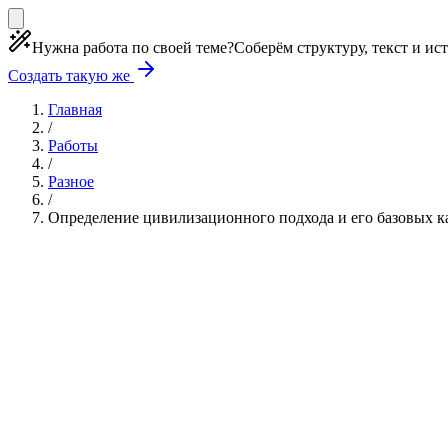
Нужна работа по своей теме?
Соберём структуру, текст и ис
Создать такую же
Главная
/
Работы
/
Разное
/
Определение цивилизационного подхода и его базовых к
Учебная работа
3 главы
≈5 страниц
5 источников