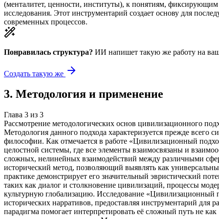
(менталитет, ценности, институты), к понятиям, фиксирующим
исследования. Этот инструментарий создает основу для после
современных процессов.
Понравилась структура?
ИИ напишет такую же работу на
ваш
Создать такую же
3
.
Методология и применение
Глава
3
из
3
Рассмотрение методологических основ цивилизационного подхо
Методология данного подхода характеризуется прежде всего с
философии. Как отмечается в работе «Цивилизационный подхо
целостной системы, где все элементы взаимосвязаны и взаимоо
сложных, нелинейных взаимодействий между различными сфер
исторический метод, позволяющий выявлять как универсальны
практике демонстрирует его значительный эвристический поте
таких как диалог и столкновение цивилизаций, процессы моде
культурную глобализацию. Исследование «Цивилизационный по
исторических нарративов, предоставляя инструментарий для р
парадигма помогает интерпретировать её сложный путь не как 