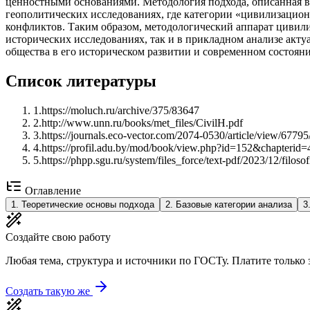
ценностными основаниями. Методология подхода, описанная в
геополитических исследованиях, где категории «цивилизаци
конфликтов. Таким образом, методологический аппарат цивили
исторических исследованиях, так и в прикладном анализе акт
общества в его историческом развитии и современном состоян
Список литературы
1
.
https://moluch.ru/archive/375/83647
2
.
http://www.unn.ru/books/met_files/CivilH.pdf
3
.
https://journals.eco-vector.com/2074-0530/article/view/6779
4
.
https://profil.adu.by/mod/book/view.php?id=152&chapterid=
5
.
https://phpp.sgu.ru/system/files_force/text-pdf/2023/12/fi
Оглавление
1
.
Теоретические основы подхода
2
.
Базовые категории анализа
3
Создайте свою работу
Любая тема, структура и источники по ГОСТу. Платите только з
Создать такую же