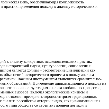
я логическая цепь, обеспечивающая комплексность
и практик применения подхода к анализу исторических и
рий к анализу конкретных исследовательских практик.
дов исторической науки, культурологии, социологии и
ципом является холизм – рассмотрение цивилизации как
х объяснений исторического процесса в пользу анализа
 религией. Важным инструментом становится сравнительно-
онных образований. Применение цивилизационного подхода на
н активно используется для анализа глобальных процессов,
еменных вызовов, включая экологические кризисы и
ход позволяет преодолеть европоцентризм традиционных
е анализа российской истории видно, как цивилизационная
обого типа общества со своей внутренней логикой и