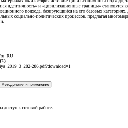
 материалах «Философия истории: цивилизационный подход», т
онная идентичность» и «цивилизационные границы» становятся
зационного подхода, базирующийся на его базовых категориях,
уальных социально-политических процессов, предлагая многоме
ии.
5/ru_RU
478
losofiya_2019_3_282-286.pdf?download=1
.
Методология и применение
а доступ к готовой работе.