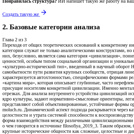
Понравилась структура?
ИИ напишет такую же работу на
ваш
Создать такую же
2
.
Базовые категории анализа
Глава
2
из
3
Переходя от общих теоретических оснований к конкретному и
категории служат не только аналитическими конструктами, но
них, безусловно, является сама категория «цивилизация», пон
ценностей, особым типом социальной организации и уникальны
«культурно-исторический тип», введенный в научный оборот 
самобытности пути развития крупных сообществ, отрицая линей
характеризуется автохтонностью, специфическими формами рел
«картина мира», которая описывает глубинные, часто нерефле
присущие носителям конкретной цивилизации. Именно ментал
отрезках. Для анализа внутреннего устройства цивилизаций 
ядро культуры, задают нормативно-смысловые ориентиры, легит
представляют собой объективированные, устойчивые формы орг
moluch.ru. Динамический аспект подхода раскрывается через 
целостности и утрата системой способности к воспроизводству
форма взаимодействия между различными цивилизационными си
о чем говорится в источнике filosofiya_2019_3. Таким образо
крупные исторические общности как сложные, целостные и ди