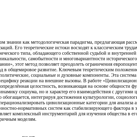
 знании как методологическая парадигма, предлагающая рассма
ций. Его теоретические истоки восходят к классическим труда
ческого типа, обладающего собственной судьбой и внутренней 
никальности, самобытности и многовариантности исторического
нии», этот метод позволяет преодолеть ограничения европоце
ад в общемировое развитие. Ключевым теоретическим положение
олитические, социальные и духовные компоненты. Эта система
специфику реакции на внешние вызовы. В работе «Цивилизацион
о определённая целостность, возникающая на основе общности ф
инамику социума, но и характер его взаимодействия с другими 
нно обогащается, интегрируя достижения культурологии, социол
 операционализировать цивилизационные категории для анализа а
ностно-нормативных систем как стабилизирующего фактора в э
вляет комплексный инструментарий для изучения общества в ег
тричным моделям.