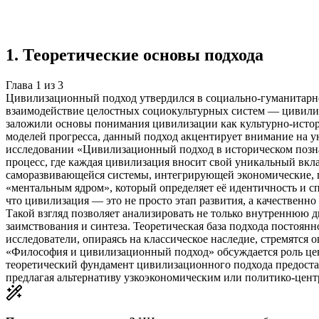
Создать такую же
Готовая работа по ГОСТу — от 99₽
1
.
Теоретические основы подхода
Глава
1
из
3
Цивилизационный подход утвердился в социально-гуманитарном
взаимодействие целостных социокультурных систем — цивилиза
заложили основы понимания цивилизации как культурно-истори
моделей прогресса, данный подход акцентирует внимание на у
исследовании «Цивилизационный подход в историческом позна
процесс, где каждая цивилизация вносит свой уникальный вкл
саморазвивающейся системы, интегрирующей экономические, п
«ментальным ядром», который определяет её идентичность и 
что цивилизация — это не просто этап развития, а качественн
Такой взгляд позволяет анализировать не только внутреннюю д
заимствования и синтеза. Теоретическая база подхода постоя
исследователи, опираясь на классическое наследие, стремятся
«Философия и цивилизационный подход» обсуждается роль цен
теоретический фундамент цивилизационного подхода предоста
предлагая альтернативу узкоэкономическим или политико-цен