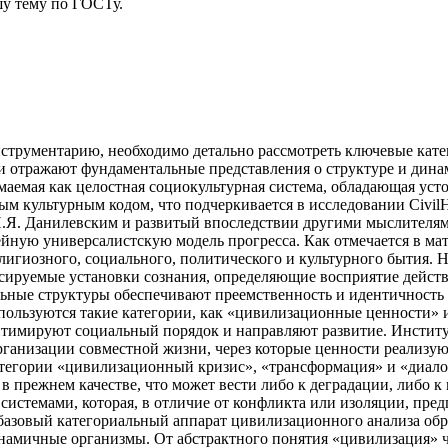
у тему
по ГОСТу.
нструментарию, необходимо детально рассмотреть ключевые кат
 и отражают фундаментальные представления о структуре и дин
имаемая как целостная социокультурная система, обладающая ус
м культурным кодом, что подчеркивается в исследовании Civil
Н.Я. Данилевским и развитый впоследствии другими мыслителям
ную универсалистскую модель прогресса. Как отмечается в матер
игиозного, социального, политического и культурного бытия. Н
ксируемые установки сознания, определяющие восприятие действ
ьные структуры обеспечивают преемственность и идентичность
используются такие категории, как «цивилизационные ценности
имируют социальный порядок и направляют развитие. Институты 
анизации совместной жизни, через которые ценности реализуютс
категории «цивилизационный кризис», «трансформация» и «диал
 в прежнем качестве, что может вести либо к деградации, либо 
стемами, которая, в отличие от конфликта или изоляции, пред
м, базовый категориальный аппарат цивилизационного анализа о
намичные организмы. От абстрактного понятия «цивилизация» 