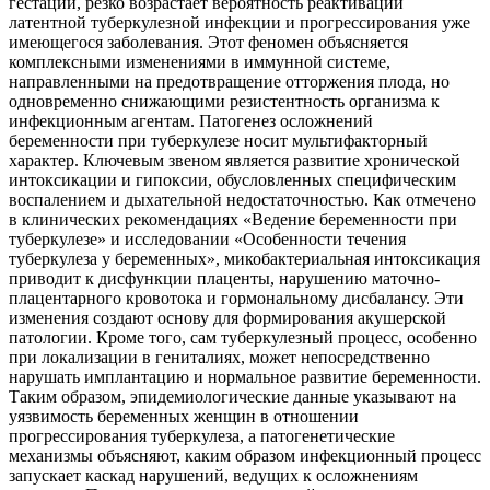
гестации, резко возрастает вероятность реактивации
латентной туберкулезной инфекции и прогрессирования уже
имеющегося заболевания. Этот феномен объясняется
комплексными изменениями в иммунной системе,
направленными на предотвращение отторжения плода, но
одновременно снижающими резистентность организма к
инфекционным агентам. Патогенез осложнений
беременности при туберкулезе носит мультифакторный
характер. Ключевым звеном является развитие хронической
интоксикации и гипоксии, обусловленных специфическим
воспалением и дыхательной недостаточностью. Как отмечено
в клинических рекомендациях «Ведение беременности при
туберкулезе» и исследовании «Особенности течения
туберкулеза у беременных», микобактериальная интоксикация
приводит к дисфункции плаценты, нарушению маточно-
плацентарного кровотока и гормональному дисбалансу. Эти
изменения создают основу для формирования акушерской
патологии. Кроме того, сам туберкулезный процесс, особенно
при локализации в гениталиях, может непосредственно
нарушать имплантацию и нормальное развитие беременности.
Таким образом, эпидемиологические данные указывают на
уязвимость беременных женщин в отношении
прогрессирования туберкулеза, а патогенетические
механизмы объясняют, каким образом инфекционный процесс
запускает каскад нарушений, ведущих к осложнениям