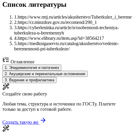
Список литературы
1
.
https://www.rmj.ru/articles/akusherstvo/Tuberkulez_i_bere
2
.
https://cr.minzdrav.gov.ru/recomend/290_1
3
.
https://cyberleninka.ru/article/n/osobennosti-techeniya-
tuberkuleza-u-beremennyh
4
.
https://www.elibrary.ru/item.asp?id=38564217
5
.
https://medknigaservis.ru/catalog/akusherstvo/vedenie-
beremennosti-pri-tuberkuleze/
Оглавление
1
.
Эпидемиология и патогенез
2
.
Акушерские и перинатальные осложнения
3
.
Ведение и профилактика
Создайте свою работу
Любая тема, структура и источники по ГОСТу. Платите
только за доступ к готовой работе.
Создать такую же