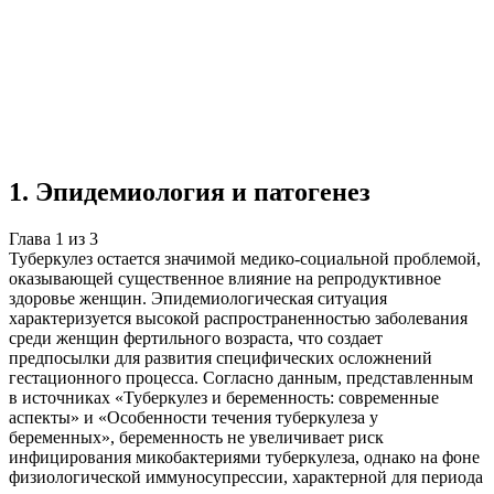
Учебная работа
3 главы
≈4 страницы
5
источников
Создать такую же
Готовая работа по ГОСТу — от 99₽
1
.
Эпидемиология и патогенез
Глава
1
из
3
Туберкулез остается значимой медико-социальной проблемой,
оказывающей существенное влияние на репродуктивное
здоровье женщин. Эпидемиологическая ситуация
характеризуется высокой распространенностью заболевания
среди женщин фертильного возраста, что создает
предпосылки для развития специфических осложнений
гестационного процесса. Согласно данным, представленным
в источниках «Туберкулез и беременность: современные
аспекты» и «Особенности течения туберкулеза у
беременных», беременность не увеличивает риск
инфицирования микобактериями туберкулеза, однако на фоне
физиологической иммуносупрессии, характерной для периода