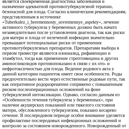
является своевременная диагностика заболевания и
назначение адекватной противотуберкулезной терапии,
безопасной для плода. Согласно клиническим рекомендациям,
представленным в источнике
«Tuberkulez_i_beremennosty_sovremennye_aspekty», лечение
активного туберкулеза у беременных должно быть начато
незамедлительно после установления диагноза, так как риски
для матери и плода от нелеченой инфекции значительно
превышают потенциальные риски от применения
противотуберкулезных препаратов. Препаратами выбора в
первом триместре являются изониазид, рифампицин и
этамбутол, тогда как применение стрептомицина и других
аминогликозидов противопоказано в связи с их ото- и
нефротоксичностью для плода. Ведение родового акта у
данной категории пациенток имеет свои особенности. Роды
предпочтительно вести через естественные родовые пути, так
как оперативное родоразрешение сопряжено с повышенным
риском послеоперационных осложнений на фоне
туберкулезной интоксикации. Однако, согласно данным из
«Особенности течения туберкулеза у беременных», при
наличии акушерских показаний или тяжелого состояния
матери, обусловленного туберкулезом, показано кесарево
сечение. В послеродовом периоде особое внимание уделяется
профилактике послеродовых инфекционных осложнений и
контролю за состоянием новорожденного. Новорожденный от