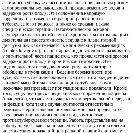
активного туберкулеза ассоциирована с повышенным риском
самопроизвольных выкидышей, преждевременных родов и
задержки роста плода. Эти осложнения напрямую
коррелируют с тяжестью и распространенностью
туберкулезного процесса, а также со сроками начала
специфической терапии. Патогенетической основой
акушерских осложнений служит хроническая интоксикация и
дыхательная недостаточность, ведущие к плацентарной
дисфункции. Как отмечается в клинических рекомендациях
(cr.minzdrav.gov.ru), плацентарная недостаточность развивается
у значительной части пациенток, что проявляется синдромом
задержки роста плода и хронической гипоксией. Это
подтверждается исследованиями, результаты которых
обобщены в публикации «Ведение беременности при
туберкулезе», где подчеркивается, что частота рождения детей
с низкой массой тела среди женщин с туберкулезом в
несколько раз превышает популяционные показатели. Кроме
того, существует риск специфического поражения плаценты
(плацентит), что может служить путем вертикальной передачи
инфекции, хотя такие случаи считаются относительно
редкими. Перинатальные исходы во многом определяются
своевременностью диагностики и адекватностью
противотуберкулезной терапии. Работа, представленная на
elibrary.ru, указывает на повышенную частоту гипоксически-
ишемических поражений центральной нервной системы у