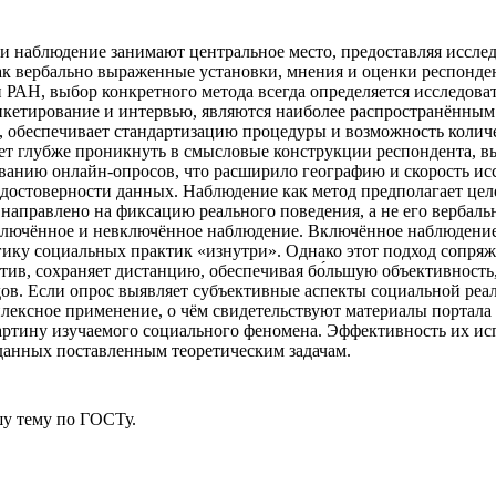
 и наблюдение занимают центральное место, предоставляя иссл
к вербально выраженные установки, мнения и оценки респонде
и РАН, выбор конкретного метода всегда определяется исследов
кетирование и интервью, являются наиболее распространённым
 обеспечивает стандартизацию процедуры и возможность количе
ет глубже проникнуть в смысловые конструкции респондента, в
ванию онлайн-опросов, что расширило географию и скорость ис
 достоверности данных. Наблюдение как метод предполагает цел
о направлено на фиксацию реального поведения, а не его вербал
включённое и невключённое наблюдение. Включённое наблюдение
ку социальных практик «изнутри». Однако этот подход сопряжё
ив, сохраняет дистанцию, обеспечивая бо́льшую объективность,
. Если опрос выявляет субъективные аспекты социальной реаль
ексное применение, о чём свидетельствуют материалы портала s
артину изучаемого социального феномена. Эффективность их ис
данных поставленным теоретическим задачам.
у тему
по ГОСТу.