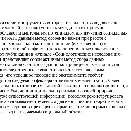
ляя собой инструменты, которые позволяют исследователю
онимаемый как совокупность методических приемов,
 обладает значительным потенциалом для изучения социальных
гии РАН, данный метод особенно важен при работе с
вных вида анализа: традиционный (качественный) и
од текстовой информации в количественные показатели с
уют публикации в журнале «Социологические исследования»
 представляет собой активный метод сбора данных,
ента заключается в создании контролируемых условий, где
но-следственные связи, что является его ключевым
я, что успешное проведение эксперимента требует
ции исследуемого фактора от внешних воздействий. Однако
еальность отличается высокой сложностью и вариативностью, а
мент, будучи принципиально разными по своей природе,
м уже существующей информации, позволяя реконструировать
 незаменимым инструментом для верификации теоретических
ализ материалов предваряет формирование экспериментальных
 взгляд на изучаемый социальный объект.