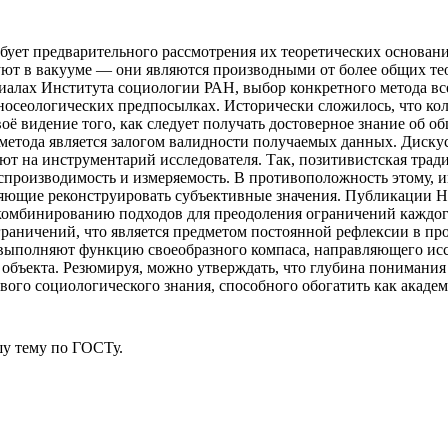
бует предварительного рассмотрения их теоретических основан
уют в вакууме — они являются производными от более общих т
риалах Института социологии РАН, выбор конкретного метода все
гносеологических предпосылках. Исторически сложилось, что ко
оё видение того, как следует получать достоверное знание об 
 метода является залогом валидности получаемых данных. Диску
т на инструментарий исследователя. Так, позитивистская трад
спроизводимость и измеряемость. В противоположность этому,
оляющие реконструировать субъективные значения. Публикации
комбинированию подходов для преодоления ограничений каждого
раничений, что является предметом постоянной рефлексии в пр
ия выполняют функцию своеобразного компаса, направляющего ис
объекта. Резюмируя, можно утверждать, что глубина понимания 
вого социологического знания, способного обогатить как акаде
у тему
по ГОСТу.