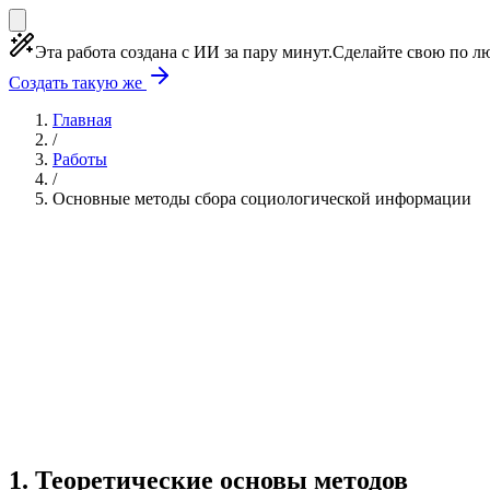
Эта работа создана с ИИ за пару минут.
Сделайте свою по лю
Создать такую же
Главная
/
Работы
/
Основные методы сбора социологической информации
Учебная работа
3 главы
≈5 страниц
5 источников
Создать такую же
Готовая работа по ГОСТу — от 99₽
1
.
Теоретические основы методов