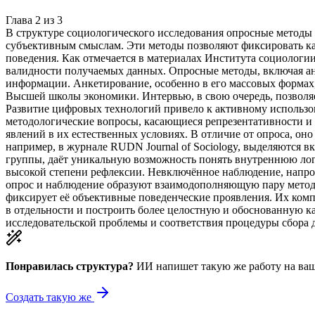
Глава
2
из
3
В структуре социологического исследования опросные методы
субъективным смыслам. Эти методы позволяют фиксировать ка
поведения. Как отмечается в материалах Института социологи
валидности получаемых данных. Опросные методы, включая ан
информации. Анкетирование, особенно в его массовых формах,
Высшей школы экономики. Интервью, в свою очередь, позволя
Развитие цифровых технологий привело к активному использо
методологические вопросы, касающиеся репрезентативности и
явлений в их естественных условиях. В отличие от опроса, он
например, в журнале RUDN Journal of Sociology, выделяются 
группы, даёт уникальную возможность понять внутреннюю логи
высокой степени рефлексии. Невключённое наблюдение, напрот
опрос и наблюдение образуют взаимодополняющую пару методов
фиксирует её объективные поведенческие проявления. Их компл
в отдельности и построить более целостную и обоснованную к
исследовательской проблемы и соответствия процедуры сбора 
Понравилась структура?
ИИ напишет такую же работу на
ваш
Создать такую же