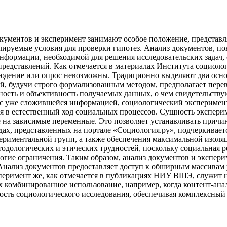
окументов и эксперимент занимают особое положение, представ
лируемые условия для проверки гипотез. Анализ документов, п
нформации, необходимой для решения исследовательских задач,
представлений. Как отмечается в материалах Института социоло
юдение или опрос невозможны. Традиционно выделяют два осно
й, будучи строго формализованным методом, предполагает перев
ность и объективность получаемых данных, о чем свидетельств
т с уже сложившейся информацией, социологический эксперимент
 в естественный ход социальных процессов. Сущность эксперим
 на зависимые переменные. Это позволяет устанавливать причин
х, представленных на портале «Социология.ру», подчеркиваетс
ериментальной групп, а также обеспечения максимальной изоля
одологических и этических трудностей, поскольку социальная р
огие ограничения. Таким образом, анализ документов и экспери
. Анализ документов предоставляет доступ к обширным массива
сперимент же, как отмечается в публикациях НИУ ВШЭ, служит
х комбинированное использование, например, когда контент-ан
ность социологического исследования, обеспечивая комплексный