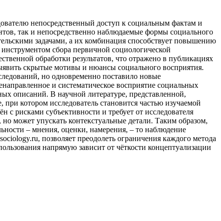
едователю непосредственный доступ к социальным фактам и
нтов, так и непосредственно наблюдаемые формы социального
ательскими задачами, а их комбинация способствует повышению
 инструментом сбора первичной социологической
ственной обработки результатов, что отражено в публикациях
ыявить скрытые мотивы и нюансы социального восприятия.
следований, но одновременно поставило новые
енаправленное и систематическое восприятие социальных
ьных описаний. В научной литературе, представленной,
, при котором исследователь становится частью изучаемой
н с рисками субъективности и требует от исследователя
 но может упускать контекстуальные детали. Таким образом,
ности – мнения, оценки, намерения, – то наблюдение
ociology.ru, позволяет преодолеть ограничения каждого метода
пользования напрямую зависит от чёткости концептуализации