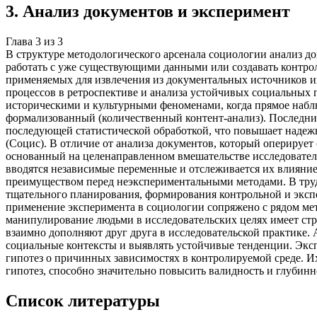
3
.
Анализ документов и эксперимент
Глава
3
из
3
В структуре методологического арсенала социологии анализ д
работать с уже существующими данными или создавать контро
применяемых для извлечения из документальных источников и
процессов в ретроспективе и анализа устойчивых социальных 
историческими и культурными феноменами, когда прямое набл
формализованный (количественный контент-анализ). Последни
последующей статистической обработкой, что повышает надеж
(Социс). В отличие от анализа документов, который оперируе
основанный на целенаправленном вмешательстве исследователя
вводятся независимые переменные и отслеживается их влияние
преимуществом перед неэкспериментальными методами. В труда
тщательного планирования, формирования контрольной и эксп
применение эксперимента в социологии сопряжено с рядом мет
манипулирование людьми в исследовательских целях имеет стр
взаимно дополняют друг друга в исследовательской практике
социальные контексты и выявлять устойчивые тенденции. Эк
гипотез о причинных зависимостях в контролируемой среде. И
гипотез, способно значительно повысить валидность и глубин
Список литературы