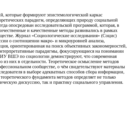
ий, которые формируют эпистемологический каркас
еоретических парадигм, определяющих природу социальной
гда опосредован исследовательской программой, которая, в
личественные и качественные методы развивались в рамках
обществе. Журнал «Социологические исследования» (Социс)
ссии о соотношении макро- и микроуровней анализа,
иция, ориентированная на поиск объективных закономерностей,
 интерпретативные парадигмы, фокусирующиеся на понимании
 НИУ ВШЭ по социологии демонстрируют, что современная
 из них в отдельности. Теоретическое осмысление методов
офессиональном сообществе, о чём свидетельствуют материалы
следователя в выборе адекватных способов сбора информации,
теоретического фундамента методов определяет не только
мическую дискуссию, так и практику социального управления.