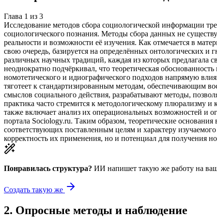
Глава
1
из
3
Исследование методов сбора социологической информации тре
социологического познания. Методы сбора данных не существ
реальности и возможности её изучения. Как отмечается в мате
свою очередь, базируется на определённых онтологических и 
различных научных традиций, каждая из которых предлагала св
неоднократно подчёркивал, что теоретическая обоснованность
номотетического и идиографического подходов напрямую влияю
тяготеет к стандартизированным методам, обеспечивающим во
смыслов социального действия, разрабатывают методы, позв
практика часто стремится к методологическому плюрализму и 
также включает анализ их операциональных возможностей и ог
портала Sociology.ru. Таким образом, теоретические основан
соответствующих поставленным целям и характеру изучаемого 
корректность их применения, но и потенциал для получения но
Понравилась структура?
ИИ напишет такую же работу на
ваш
Создать такую же
2
.
Опросные методы и наблюдение