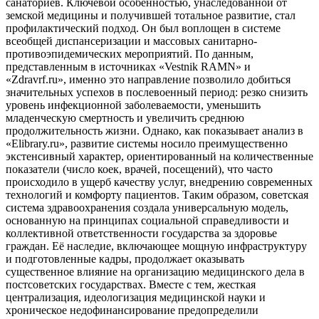
санаториев. Ключевой особенностью, унаследованной от
земской медицины и получившей тотальное развитие, стал
профилактический подход. Он был воплощен в системе
всеобщей диспансеризации и массовых санитарно-
противоэпидемических мероприятий. По данным,
представленным в источниках «Vestnik RAMN» и
«Zdravrf.ru», именно это направление позволило добиться
значительных успехов в послевоенный период: резко снизить
уровень инфекционной заболеваемости, уменьшить
младенческую смертность и увеличить среднюю
продолжительность жизни. Однако, как показывает анализ в
«Elibrary.ru», развитие системы носило преимущественно
экстенсивный характер, ориентированный на количественные
показатели (число коек, врачей, посещений), что часто
происходило в ущерб качеству услуг, внедрению современных
технологий и комфорту пациентов. Таким образом, советская
система здравоохранения создала универсальную модель,
основанную на принципах социальной справедливости и
коллективной ответственности государства за здоровье
граждан. Её наследие, включающее мощную инфраструктуру
и подготовленные кадры, продолжает оказывать
существенное влияние на организацию медицинского дела в
постсоветских государствах. Вместе с тем, жесткая
централизация, идеологизация медицинской науки и
хроническое недофинансирование предопределили