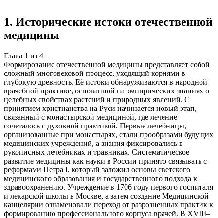
Создать такую же
Готовая работа по ГОСТу — от 99₽
1
.
Исторические истоки отечественной
медицины
Глава
1
из
4
Формирование отечественной медицины представляет собой
сложный многовековой процесс, уходящий корнями в
глубокую древность. Её истоки обнаруживаются в народной
врачебной практике, основанной на эмпирических знаниях о
целебных свойствах растений и природных явлений. С
принятием христианства на Руси начинается новый этап,
связанный с монастырской медициной, где лечение
сочеталось с духовной практикой. Первые лечебницы,
организованные при монастырях, стали прообразами будущих
медицинских учреждений, а знания фиксировались в
рукописных лечебниках и травниках. Систематическое
развитие медицины как науки в России принято связывать с
реформами Петра I, который заложил основы светского
медицинского образования и государственного подхода к
здравоохранению. Учреждение в 1706 году первого госпиталя
и лекарской школы в Москве, а затем создание Медицинской
канцелярии ознаменовали переход от разрозненных практик к
формированию профессионального корпуса врачей. В XVIII–