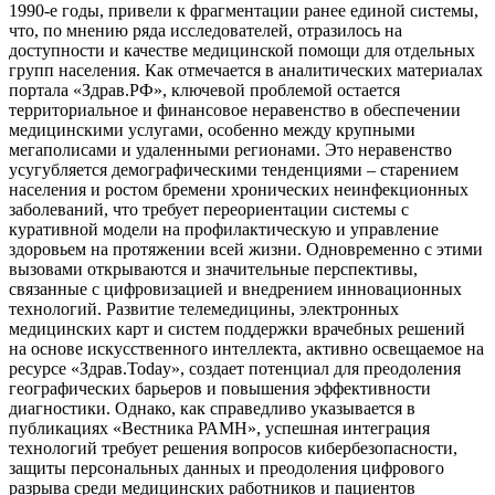
1990-е годы, привели к фрагментации ранее единой системы,
что, по мнению ряда исследователей, отразилось на
доступности и качестве медицинской помощи для отдельных
групп населения. Как отмечается в аналитических материалах
портала «Здрав.РФ», ключевой проблемой остается
территориальное и финансовое неравенство в обеспечении
медицинскими услугами, особенно между крупными
мегаполисами и удаленными регионами. Это неравенство
усугубляется демографическими тенденциями – старением
населения и ростом бремени хронических неинфекционных
заболеваний, что требует переориентации системы с
куративной модели на профилактическую и управление
здоровьем на протяжении всей жизни. Одновременно с этими
вызовами открываются и значительные перспективы,
связанные с цифровизацией и внедрением инновационных
технологий. Развитие телемедицины, электронных
медицинских карт и систем поддержки врачебных решений
на основе искусственного интеллекта, активно освещаемое на
ресурсе «Здрав.Today», создает потенциал для преодоления
географических барьеров и повышения эффективности
диагностики. Однако, как справедливо указывается в
публикациях «Вестника РАМН», успешная интеграция
технологий требует решения вопросов кибербезопасности,
защиты персональных данных и преодоления цифрового
разрыва среди медицинских работников и пациентов