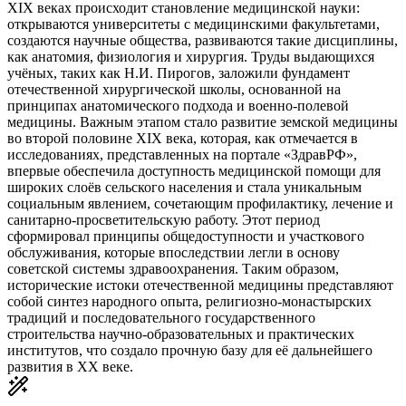
XIX веках происходит становление медицинской науки:
открываются университеты с медицинскими факультетами,
создаются научные общества, развиваются такие дисциплины,
как анатомия, физиология и хирургия. Труды выдающихся
учёных, таких как Н.И. Пирогов, заложили фундамент
отечественной хирургической школы, основанной на
принципах анатомического подхода и военно-полевой
медицины. Важным этапом стало развитие земской медицины
во второй половине XIX века, которая, как отмечается в
исследованиях, представленных на портале «ЗдравРФ»,
впервые обеспечила доступность медицинской помощи для
широких слоёв сельского населения и стала уникальным
социальным явлением, сочетающим профилактику, лечение и
санитарно-просветительскую работу. Этот период
сформировал принципы общедоступности и участкового
обслуживания, которые впоследствии легли в основу
советской системы здравоохранения. Таким образом,
исторические истоки отечественной медицины представляют
собой синтез народного опыта, религиозно-монастырских
традиций и последовательного государственного
строительства научно-образовательных и практических
институтов, что создало прочную базу для её дальнейшего
развития в XX веке.