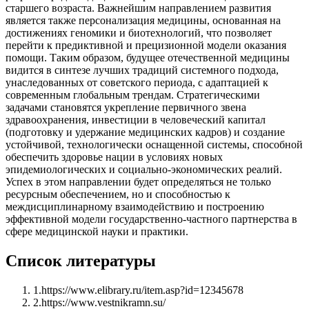
старшего возраста. Важнейшим направлением развития
является также персонализация медицины, основанная на
достижениях геномики и биотехнологий, что позволяет
перейти к предиктивной и прецизионной модели оказания
помощи. Таким образом, будущее отечественной медицины
видится в синтезе лучших традиций системного подхода,
унаследованных от советского периода, с адаптацией к
современным глобальным трендам. Стратегическими
задачами становятся укрепление первичного звена
здравоохранения, инвестиции в человеческий капитал
(подготовку и удержание медицинских кадров) и создание
устойчивой, технологически оснащенной системы, способной
обеспечить здоровье нации в условиях новых
эпидемиологических и социально-экономических реалий.
Успех в этом направлении будет определяться не только
ресурсным обеспечением, но и способностью к
междисциплинарному взаимодействию и построению
эффективной модели государственно-частного партнерства в
сфере медицинской науки и практики.
Список литературы
1
.
https://www.elibrary.ru/item.asp?id=12345678
2
.
https://www.vestnikramn.su/