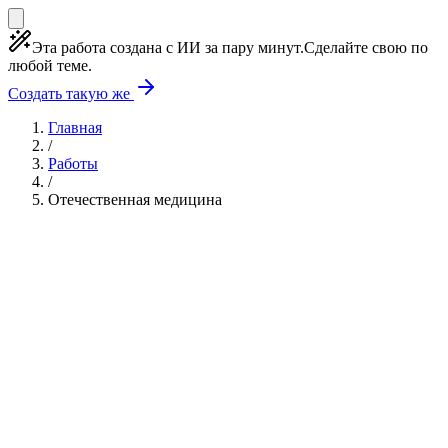
Эта работа создана с ИИ за пару минут.
Сделайте свою по
любой теме.
Создать такую же
Главная
/
Работы
/
Отечественная медицина
Учебная работа
4 главы
≈5 страниц
5
источников