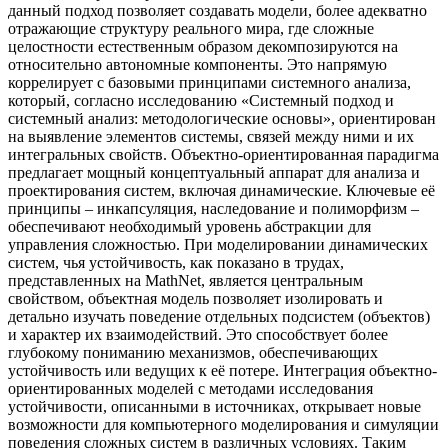
данный подход позволяет создавать модели, более адекватно
отражающие структуру реального мира, где сложные
целостности естественным образом декомпозируются на
относительно автономные компоненты. Это напрямую
коррелирует с базовыми принципами системного анализа,
который, согласно исследованию «Системный подход и
системный анализ: методологические основы», ориентирован
на выявление элементов системы, связей между ними и их
интегральных свойств. Объектно-ориентированная парадигма
предлагает мощный концептуальный аппарат для анализа и
проектирования систем, включая динамические. Ключевые её
принципы – инкапсуляция, наследование и полиморфизм –
обеспечивают необходимый уровень абстракции для
управления сложностью. При моделировании динамических
систем, чья устойчивость, как показано в трудах,
представленных на MathNet, является центральным
свойством, объектная модель позволяет изолировать и
детально изучать поведение отдельных подсистем (объектов)
и характер их взаимодействий. Это способствует более
глубокому пониманию механизмов, обеспечивающих
устойчивость или ведущих к её потере. Интеграция объектно-
ориентированных моделей с методами исследования
устойчивости, описанными в источниках, открывает новые
возможности для компьютерного моделирования и симуляции
поведения сложных систем в различных условиях. Таким