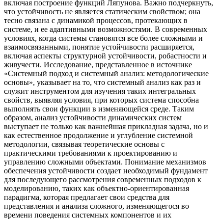
включая построение функций Ляпунова. Важно подчеркнуть,
что устойчивость не является статическим свойством; она
тесно связана с динамикой процессов, протекающих в
системе, и ее адаптивными возможностями. В современных
условиях, когда системы становятся все более сложными и
взаимосвязанными, понятие устойчивости расширяется,
включая аспекты структурной устойчивости, робастности и
живучести. Исследование, представленное в источнике
«Системный подход и системный анализ: методологические
основы», указывает на то, что системный анализ как раз и
служит инструментом для изучения таких интегральных
свойств, выявляя условия, при которых система способна
выполнять свои функции в изменяющейся среде. Таким
образом, анализ устойчивости динамических систем
выступает не только как важнейшая прикладная задача, но и
как естественное продолжение и углубление системной
методологии, связывая теоретические основы с
практическими требованиями к проектированию и
управлению сложными объектами. Понимание механизмов
обеспечения устойчивости создает необходимый фундамент
для последующего рассмотрения современных подходов к
моделированию, таких как объектно-ориентированная
парадигма, которая предлагает свои средства для
представления и анализа сложного, изменяющегося во
времени поведения системных компонентов и их