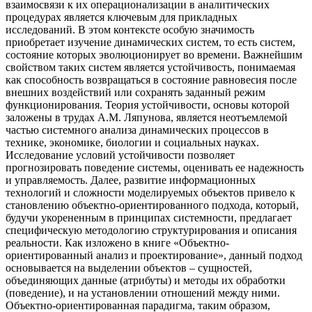
взаимосвязи к их операционализации в аналитических
процедурах является ключевым для прикладных
исследований. В этом контексте особую значимость
приобретает изучение динамических систем, то есть систем,
состояние которых эволюционирует во времени. Важнейшим
свойством таких систем является устойчивость, понимаемая
как способность возвращаться в состояние равновесия после
внешних воздействий или сохранять заданный режим
функционирования. Теория устойчивости, основы которой
заложены в трудах А.М. Ляпунова, является неотъемлемой
частью системного анализа динамических процессов в
технике, экономике, биологии и социальных науках.
Исследование условий устойчивости позволяет
прогнозировать поведение системы, оценивать ее надежность
и управляемость. Далее, развитие информационных
технологий и сложности моделируемых объектов привело к
становлению объектно-ориентированного подхода, который,
будучи укорененным в принципах системности, предлагает
специфическую методологию структурирования и описания
реальности. Как изложено в книге «Объектно-
ориентированный анализ и проектирование», данный подход
основывается на выделении объектов – сущностей,
объединяющих данные (атрибуты) и методы их обработки
(поведение), и на установлении отношений между ними.
Объектно-ориентированная парадигма, таким образом,