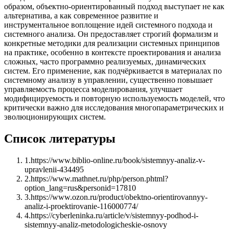
образом, объектно-ориентированный подход выступает не как
альтернатива, а как современное развитие и
инструментальное воплощение идей системного подхода и
системного анализа. Он предоставляет строгий формализм и
конкретные методики для реализации системных принципов
на практике, особенно в контексте проектирования и анализа
сложных, часто программно реализуемых, динамических
систем. Его применение, как подчёркивается в материалах по
системному анализу в управлении, существенно повышает
управляемость процесса моделирования, улучшает
модифицируемость и повторную используемость моделей, что
критически важно для исследования многопараметрических и
эволюционирующих систем.
Список литературы
1
.
https://www.biblio-online.ru/book/sistemnyy-analiz-v-
upravlenii-434495
2
.
https://www.mathnet.ru/php/person.phtml?
option_lang=rus&personid=17810
3
.
https://www.ozon.ru/product/obektno-orientirovannyy-
analiz-i-proektirovanie-116000774/
4
.
https://cyberleninka.ru/article/v/sistemnyy-podhod-i-
sistemnyy-analiz-metodologicheskie-osnovy