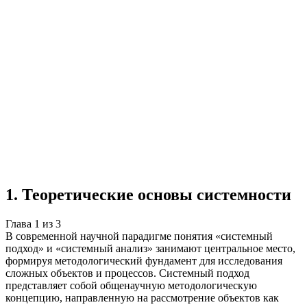
Учебная работа
3 главы
≈5 страниц
5
источников
Создать такую же
Готовая работа по ГОСТу — от 99₽
1
.
Теоретические основы системности
Глава
1
из
3
В современной научной парадигме понятия «системный
подход» и «системный анализ» занимают центральное место,
формируя методологический фундамент для исследования
сложных объектов и процессов. Системный подход
представляет собой общенаучную методологическую
концепцию, направленную на рассмотрение объектов как