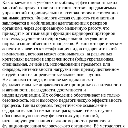
Как отмечается в учебных пособиях, эффективность таких
занятий напрямую зависит от соответствия предлагаемых
упражнений индивидуальным возможностям и состоянию
занимающегося. Физиологическая сущность гимнастики
заключается в мобилизации адаптационных резервов
организма через дозированную мышечную работу, что
приводит к оптимизации функций кардиореспираторной
системы, улучшению нейрогуморальной регуляции и
нормализации обменных процессов. Важным теоретическим
аспектом является классификация видов оздоровительной
гимнастики, которая может основываться на различных
критериях: целевой направленности (общеукрепляющая,
специальная, лечебная), использовании предметов или
снарядов, интенсивности нагрузки или преимущественном
воздействии на определённые мышечные группы.
Независимо от вида, в основе методики лежат
фундаментальные дидактические принципы: сознательности
и активности, наглядности, доступности и
индивидуализации. Их соблюдение обеспечивает не только
безопасность, но и высокую педагогическую эффективность
процесса. Таким образом, теоретическое осмысление
оздоровительной гимнастики раскрывает её как научно
обоснованную систему физических упражнений,
интегрирующую знания о закономерностях развития и
функционирования человеческого организма. Её методология