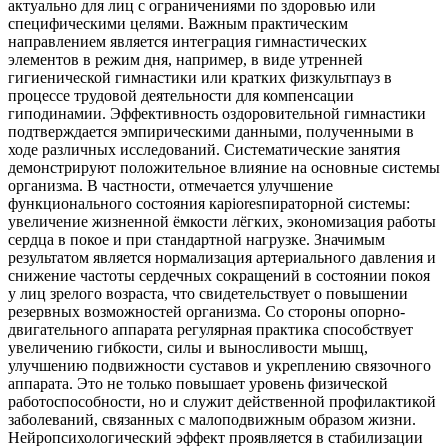
актуально для лиц с ограничениями по здоровью или
специфическими целями. Важным практическим
направлением является интеграция гимнастических
элементов в режим дня, например, в виде утренней
гигиенической гимнастики или кратких физкультпауз в
процессе трудовой деятельности для компенсации
гиподинамии. Эффективность оздоровительной гимнастики
подтверждается эмпирическими данными, полученными в
ходе различных исследований. Систематические занятия
демонстрируют положительное влияние на основные системы
организма. В частности, отмечается улучшение
функционального состояния карioresпираторной системы:
увеличение жизненной ёмкости лёгких, экономизация работы
сердца в покое и при стандартной нагрузке. Значимым
результатом является нормализация артериального давления и
снижение частоты сердечных сокращений в состоянии покоя
у лиц зрелого возраста, что свидетельствует о повышении
резервных возможностей организма. Со стороны опорно-
двигательного аппарата регулярная практика способствует
увеличению гибкости, силы и выносливости мышц,
улучшению подвижности суставов и укреплению связочного
аппарата. Это не только повышает уровень физической
работоспособности, но и служит действенной профилактикой
заболеваний, связанных с малоподвижным образом жизни.
Нейропсихологический эффект проявляется в стабилизации