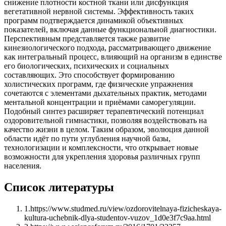
снижение плотности костной ткани или дисфункция
вегетативной нервной системы. Эффективность таких
программ подтверждается динамикой объективных
показателей, включая данные функциональной диагностики.
Перспективным представляется также развитие
кинезиологического подхода, рассматривающего движение
как интегральный процесс, влияющий на организм в единстве
его биологических, психических и социальных
составляющих. Это способствует формированию
холистических программ, где физические упражнения
сочетаются с элементами дыхательных практик, методами
ментальной концентрации и приёмами саморегуляции.
Подобный синтез расширяет терапевтический потенциал
оздоровительной гимнастики, позволяя воздействовать на
качество жизни в целом. Таким образом, эволюция данной
области идёт по пути углубления научной базы,
технологизации и комплексности, что открывает новые
возможности для укрепления здоровья различных групп
населения.
Список литературы
1
.
https://www.studmed.ru/view/ozdorovitelnaya-fizicheskaya-
kultura-uchebnik-dlya-studentov-vuzov_1d0e3f7c9aa.html