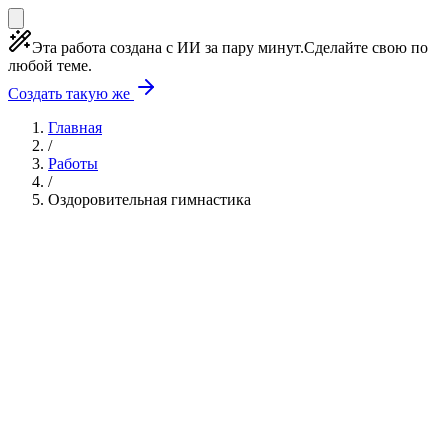
Эта работа создана с ИИ за пару минут.
Сделайте свою по
любой теме.
Создать такую же
Главная
/
Работы
/
Оздоровительная гимнастика
Учебная работа
4 главы
≈6 страниц
5