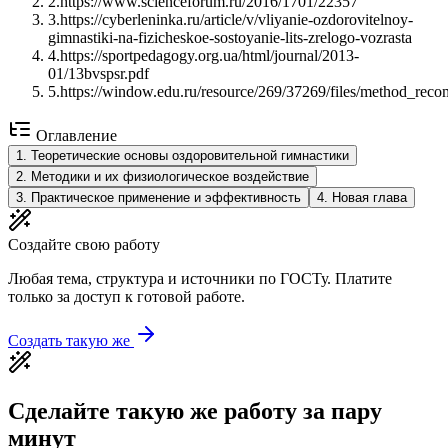
2
.
https://www.scienceforum.ru/2016/1701/22357
3
.
https://cyberleninka.ru/article/v/vliyanie-ozdorovitelnoy-
gimnastiki-na-fizicheskoe-sostoyanie-lits-zrelogo-vozrasta
4
.
https://sportpedagogy.org.ua/html/journal/2013-
01/13bvspsr.pdf
5
.
https://window.edu.ru/resource/269/37269/files/method_rec
Оглавление
1
.
Теоретические основы оздоровительной гимнастики
2
.
Методики и их физиологическое воздействие
3
.
Практическое применение и эффективность
4
.
Новая глава
Создайте свою работу
Любая тема, структура и источники по ГОСТу. Платите
только за доступ к готовой работе.
Создать такую же
Сделайте такую же работу за пару
минут