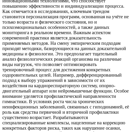
инновационными технологиями, что способствует
повышению эффективности и индивидуализации процесса.
Как отмечается в исследованиях, ключевым трендом
становится персонализация программ, основанная на учёте не
только возраста и физического состояния, но и
психоэмоциональных особенностей, а также данных
мониторинга в реальном времени. Важным аспектом
современной практики является доказательность
применяемых методов. На смену эмпирическим подходам
приходят методики, базирующиеся на данных доказательной
медицины и физиологии. Это предполагает тщательный
анализ физиологических реакций организма на различные
виды нагрузок, что позволяет оптимизировать
тренировочный процесс для достижения конкретных
оздоровительных целей. Например, дифференцированный
подход к выбору упражнений в зависимости от их
воздействия на кардиореспираторную систему, опорно-
двигательный аппарат или нейромышечные функции. Особое
внимание уделяется профилактической направленности
гимнастики. В условиях роста числа хронических
неинфекционных заболеваний, связанных с гиподинамией, её
роль как средства первичной и вторичной профилактики
существенно возрастает. Разрабатываются
специализированные комплексы, нацеленные на коррекцию
конкретных факторов риска, таких как нарушение осанки,