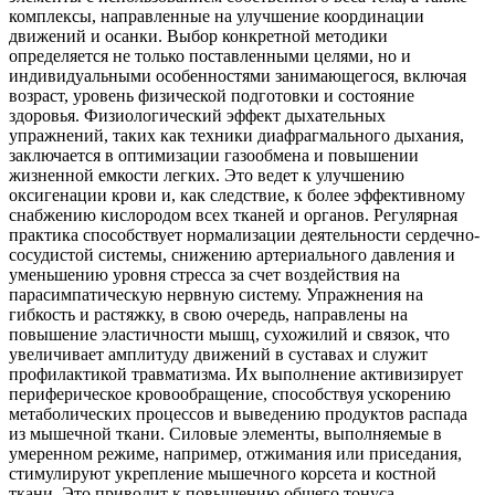
комплексы, направленные на улучшение координации
движений и осанки. Выбор конкретной методики
определяется не только поставленными целями, но и
индивидуальными особенностями занимающегося, включая
возраст, уровень физической подготовки и состояние
здоровья. Физиологический эффект дыхательных
упражнений, таких как техники диафрагмального дыхания,
заключается в оптимизации газообмена и повышении
жизненной емкости легких. Это ведет к улучшению
оксигенации крови и, как следствие, к более эффективному
снабжению кислородом всех тканей и органов. Регулярная
практика способствует нормализации деятельности сердечно-
сосудистой системы, снижению артериального давления и
уменьшению уровня стресса за счет воздействия на
парасимпатическую нервную систему. Упражнения на
гибкость и растяжку, в свою очередь, направлены на
повышение эластичности мышц, сухожилий и связок, что
увеличивает амплитуду движений в суставах и служит
профилактикой травматизма. Их выполнение активизирует
периферическое кровообращение, способствуя ускорению
метаболических процессов и выведению продуктов распада
из мышечной ткани. Силовые элементы, выполняемые в
умеренном режиме, например, отжимания или приседания,
стимулируют укрепление мышечного корсета и костной
ткани. Это приводит к повышению общего тонуса