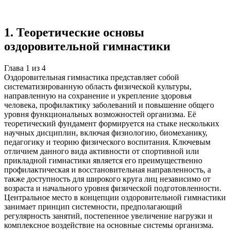
источников
Создать такую же
Готовая работа по ГОСТу — от 99₽
1
.
Теоретические основы
оздоровительной гимнастики
Глава
1
из
4
Оздоровительная гимнастика представляет собой
систематизированную область физической культуры,
направленную на сохранение и укрепление здоровья
человека, профилактику заболеваний и повышение общего
уровня функциональных возможностей организма. Её
теоретический фундамент формируется на стыке нескольких
научных дисциплин, включая физиологию, биомеханику,
педагогику и теорию физического воспитания. Ключевым
отличием данного вида активности от спортивной или
прикладной гимнастики является его преимущественно
профилактическая и восстановительная направленность, а
также доступность для широкого круга лиц независимо от
возраста и начального уровня физической подготовленности.
Центральное место в концепции оздоровительной гимнастики
занимает принцип системности, предполагающий
регулярность занятий, постепенное увеличение нагрузки и
комплексное воздействие на основные системы организма.