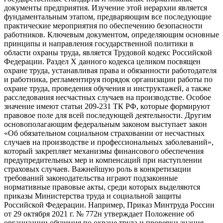
документы предприятия. Изучение этой иерархии является
фундаментальным этапом, предваряющим все последующие
практические мероприятия по обеспечению безопасности
работников. Ключевым документом, определяющим основные
принципы и направления государственной политики в
области охраны труда, является Трудовой кодекс Российской
Федерации. Раздел X данного кодекса целиком посвящен
охране труда, устанавливая права и обязанности работодателя
и работника, регламентируя порядок организации работы по
охране труда, проведения обучения и инструктажей, а также
расследования несчастных случаев на производстве. Особое
значение имеют статьи 209-231 ТК РФ, которые формируют
правовое поле для всей последующей деятельности. Другим
основополагающим федеральным законом выступает закон
«Об обязательном социальном страховании от несчастных
случаев на производстве и профессиональных заболеваний»,
который закрепляет механизмы финансового обеспечения
предупредительных мер и компенсаций при наступлении
страховых случаев. Важнейшую роль в конкретизации
требований законодательства играют подзаконные
нормативные правовые акты, среди которых выделяются
приказы Министерства труда и социальной защиты
Российской Федерации. Например, Приказ Минтруда России
от 29 октября 2021 г. № 772н утверждает Положение об
организации обучения по охране труда и проверки знания