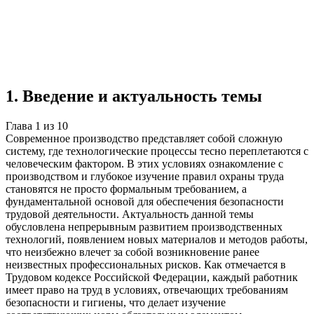
Учебная работа
10 глав
≈15 страниц
5
источников
Создать такую же
Готовая работа по ГОСТу — от 99₽
1
.
Введение и актуальность темы
Глава
1
из
10
Современное производство представляет собой сложную
систему, где технологические процессы тесно переплетаются с
человеческим фактором. В этих условиях ознакомление с
производством и глубокое изучение правил охраны труда
становятся не просто формальным требованием, а
фундаментальной основой для обеспечения безопасности
трудовой деятельности. Актуальность данной темы
обусловлена непрерывным развитием производственных
технологий, появлением новых материалов и методов работы,
что неизбежно влечет за собой возникновение ранее
неизвестных профессиональных рисков. Как отмечается в
Трудовом кодексе Российской Федерации, каждый работник
имеет право на труд в условиях, отвечающих требованиям
безопасности и гигиены, что делает изучение