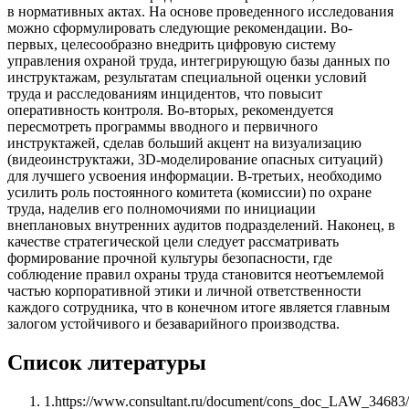
в нормативных актах. На основе проведенного исследования
можно сформулировать следующие рекомендации. Во-
первых, целесообразно внедрить цифровую систему
управления охраной труда, интегрирующую базы данных по
инструктажам, результатам специальной оценки условий
труда и расследованиям инцидентов, что повысит
оперативность контроля. Во-вторых, рекомендуется
пересмотреть программы вводного и первичного
инструктажей, сделав больший акцент на визуализацию
(видеоинструктажи, 3D-моделирование опасных ситуаций)
для лучшего усвоения информации. В-третьих, необходимо
усилить роль постоянного комитета (комиссии) по охране
труда, наделив его полномочиями по инициации
внеплановых внутренних аудитов подразделений. Наконец, в
качестве стратегической цели следует рассматривать
формирование прочной культуры безопасности, где
соблюдение правил охраны труда становится неотъемлемой
частью корпоративной этики и личной ответственности
каждого сотрудника, что в конечном итоге является главным
залогом устойчивого и безаварийного производства.
Список литературы
1
.
https://www.consultant.ru/document/cons_doc_LAW_34683/