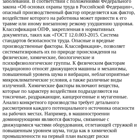
заболеваний. В соответствии с положениями Федерального
закона «Об основах охраны труда в Российской Федерации»,
опасный производственный фактор определяется как фактор,
воздействие которого на работника может привести к его
травме или иному внезапному резкому ухудшению здоровья.
Классификация ОПФ, закрепленная в нормативных
документах, таких как «ГОСТ 12.0.003-2015. Система
стандартов безопасности труда. Опасные и вредные
производственные факторы. Классификация», позволяет
систематизировать их по природе происхождения на
физические, химические, биологические и
психофизиологические группы. К физическим факторам
традиционно относят движущиеся машины и механизмы,
повышенный уровень шума и вибрации, неблагоприятные
микроклиматические условия, а также различные виды
излучений. Химические факторы включают вещества,
которые по характеру воздействия подразделяются на
токсичные, раздражающие, канцерогенные и мутагенные.
Анализ конкретного производства требует детального
рассмотрения каждого потенциального источника опасности
на рабочих местах. Например, в машиностроении
доминирующими являются факторы, связанные с
движущимися частями оборудования, отлетающей стружкой и
повышенным уровнем шума, тогда как в химической
промышленности на первый план выходят риски