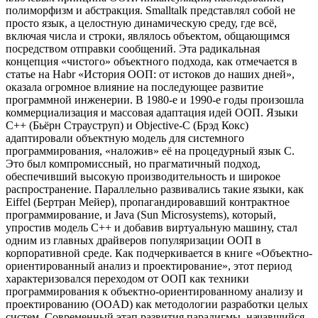
полиморфизм и абстракция. Smalltalk представлял собой не
просто язык, а целостную динамическую среду, где всё,
включая числа и строки, являлось объектом, общающимся
посредством отправки сообщений. Эта радикальная
концепция «чистого» объектного подхода, как отмечается в
статье на Habr «История ООП: от истоков до наших дней»,
оказала огромное влияние на последующее развитие
программной инженерии. В 1980-е и 1990-е годы произошла
коммерциализация и массовая адаптация идей ООП. Языки
C++ (Бьёрн Страуструп) и Objective-C (Брэд Кокс)
адаптировали объектную модель для системного
программирования, «наложив» её на процедурный язык C.
Это был компромиссный, но прагматичный подход,
обеспечивший высокую производительность и широкое
распространение. Параллельно развивались такие языки, как
Eiffel (Бертран Мейер), пропагандировавший контрактное
программирование, и Java (Sun Microsystems), который,
упростив модель C++ и добавив виртуальную машину, стал
одним из главных драйверов популяризации ООП в
корпоративной среде. Как подчеркивается в книге «Объектно-
ориентированный анализ и проектирование», этот период
характеризовался переходом от ООП как техники
программирования к объектно-ориентированному анализу и
проектированию (OOAD) как методологии разработки целых
систем. Современный этап развития парадигмы, начавшийся