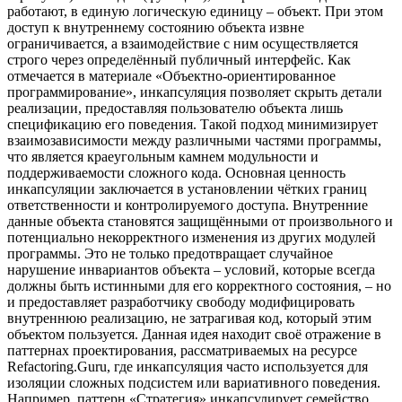
работают, в единую логическую единицу – объект. При этом
доступ к внутреннему состоянию объекта извне
ограничивается, а взаимодействие с ним осуществляется
строго через определённый публичный интерфейс. Как
отмечается в материале «Объектно-ориентированное
программирование», инкапсуляция позволяет скрыть детали
реализации, предоставляя пользователю объекта лишь
спецификацию его поведения. Такой подход минимизирует
взаимозависимости между различными частями программы,
что является краеугольным камнем модульности и
поддерживаемости сложного кода. Основная ценность
инкапсуляции заключается в установлении чётких границ
ответственности и контролируемого доступа. Внутренние
данные объекта становятся защищёнными от произвольного и
потенциально некорректного изменения из других модулей
программы. Это не только предотвращает случайное
нарушение инвариантов объекта – условий, которые всегда
должны быть истинными для его корректного состояния, – но
и предоставляет разработчику свободу модифицировать
внутреннюю реализацию, не затрагивая код, который этим
объектом пользуется. Данная идея находит своё отражение в
паттернах проектирования, рассматриваемых на ресурсе
Refactoring.Guru, где инкапсуляция часто используется для
изоляции сложных подсистем или вариативного поведения.
Например, паттерн «Стратегия» инкапсулирует семейство