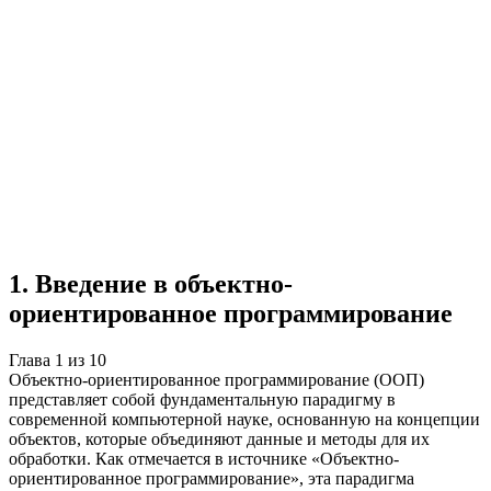
Учебная работа
10 глав
≈14 страниц
5
источников
Создать такую же
Готовая работа по ГОСТу — от 99₽
1
.
Введение в объектно-
ориентированное программирование
Глава
1
из
10
Объектно-ориентированное программирование (ООП)
представляет собой фундаментальную парадигму в
современной компьютерной науке, основанную на концепции
объектов, которые объединяют данные и методы для их
обработки. Как отмечается в источнике «Объектно-
ориентированное программирование», эта парадигма