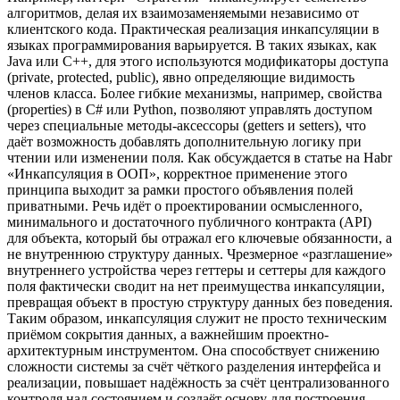
алгоритмов, делая их взаимозаменяемыми независимо от
клиентского кода. Практическая реализация инкапсуляции в
языках программирования варьируется. В таких языках, как
Java или C++, для этого используются модификаторы доступа
(private, protected, public), явно определяющие видимость
членов класса. Более гибкие механизмы, например, свойства
(properties) в C# или Python, позволяют управлять доступом
через специальные методы-аксессоры (getters и setters), что
даёт возможность добавлять дополнительную логику при
чтении или изменении поля. Как обсуждается в статье на Habr
«Инкапсуляция в ООП», корректное применение этого
принципа выходит за рамки простого объявления полей
приватными. Речь идёт о проектировании осмысленного,
минимального и достаточного публичного контракта (API)
для объекта, который бы отражал его ключевые обязанности, а
не внутреннюю структуру данных. Чрезмерное «разглашение»
внутреннего устройства через геттеры и сеттеры для каждого
поля фактически сводит на нет преимущества инкапсуляции,
превращая объект в простую структуру данных без поведения.
Таким образом, инкапсуляция служит не просто техническим
приёмом сокрытия данных, а важнейшим проектно-
архитектурным инструментом. Она способствует снижению
сложности системы за счёт чёткого разделения интерфейса и
реализации, повышает надёжность за счёт централизованного
контроля над состоянием и создаёт основу для построения