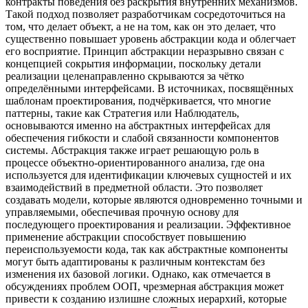
контракты поведения без раскрытия внутренних механизмов.
Такой подход позволяет разработчикам сосредоточиться на
том, что делает объект, а не на том, как он это делает, что
существенно повышает уровень абстракции кода и облегчает
его восприятие. Принцип абстракции неразрывно связан с
концепцией сокрытия информации, поскольку детали
реализации целенаправленно скрываются за чётко
определёнными интерфейсами. В источниках, посвящённых
шаблонам проектирования, подчёркивается, что многие
паттерны, такие как Стратегия или Наблюдатель,
основываются именно на абстрактных интерфейсах для
обеспечения гибкости и слабой связанности компонентов
системы. Абстракция также играет решающую роль в
процессе объектно-ориентированного анализа, где она
используется для идентификации ключевых сущностей и их
взаимодействий в предметной области. Это позволяет
создавать модели, которые являются одновременно точными и
управляемыми, обеспечивая прочную основу для
последующего проектирования и реализации. Эффективное
применение абстракции способствует повышению
переиспользуемости кода, так как абстрактные компоненты
могут быть адаптированы к различным контекстам без
изменения их базовой логики. Однако, как отмечается в
обсуждениях проблем ООП, чрезмерная абстракция может
привести к созданию излишне сложных иерархий, которые