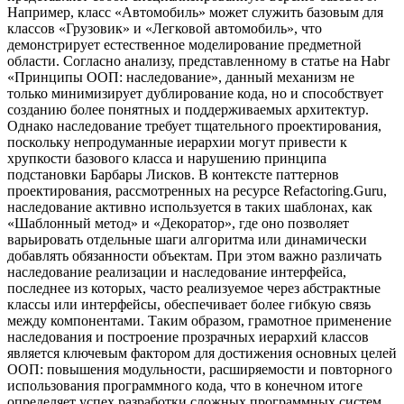
Например, класс «Автомобиль» может служить базовым для
классов «Грузовик» и «Легковой автомобиль», что
демонстрирует естественное моделирование предметной
области. Согласно анализу, представленному в статье на Habr
«Принципы ООП: наследование», данный механизм не
только минимизирует дублирование кода, но и способствует
созданию более понятных и поддерживаемых архитектур.
Однако наследование требует тщательного проектирования,
поскольку непродуманные иерархии могут привести к
хрупкости базового класса и нарушению принципа
подстановки Барбары Лисков. В контексте паттернов
проектирования, рассмотренных на ресурсе Refactoring.Guru,
наследование активно используется в таких шаблонах, как
«Шаблонный метод» и «Декоратор», где оно позволяет
варьировать отдельные шаги алгоритма или динамически
добавлять обязанности объектам. При этом важно различать
наследование реализации и наследование интерфейса,
последнее из которых, часто реализуемое через абстрактные
классы или интерфейсы, обеспечивает более гибкую связь
между компонентами. Таким образом, грамотное применение
наследования и построение прозрачных иерархий классов
является ключевым фактором для достижения основных целей
ООП: повышения модульности, расширяемости и повторного
использования программного кода, что в конечном итоге
определяет успех разработки сложных программных систем.