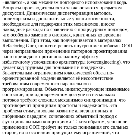
«является», а как механизм повторного использования кода.
Вопросы производительности также остаются предметом
дискуссий. Динамическая диспетчеризация методов,
полиморфизм и дополнительные уровни косвенности,
необходимые для поддержки этих механизмов, вносят
накладные расходы по сравнению с процедурным подходом,
что особенно заметно в системах, критичных ко времени
выполнения. При этом, как подчёркивается в материалах
Refactoring Guru, попытки решить внутренние проблемы ООП
через неправильное применение паттернов проектирования
часто приводят к противоположному эффекту —
избыточному усложнению архитектуры (overengineering), что
делает код трудным для понимания и поддержки.
Значительным ограничением классической объектно-
ориентированной модели является её несоответствие
требованиям современного параллельного
программирования. Объекты, инкапсулирующие изменяемое
состояние, при одновременном доступе из нескольких
потоков требуют сложных механизмов синхронизации, что
противоречит принципам простоты и надёжности. Эта
проблема стимулировала развитие альтернативных и
гибридных парадигм, сочетающих объектный подход с
функциональными концепциями. Таким образом, успешное
применение ООП требует не только понимания его сильных
сторон, но и осознания присущих ему ограничений, что