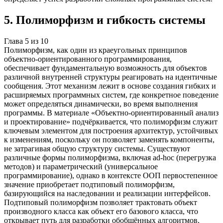
5
.
Полиморфизм и гибкость системы
Глава
5
из
10
Полиморфизм, как один из краеугольных принципов
объектно-ориентированного программирования,
обеспечивает фундаментальную возможность для объектов
различной внутренней структуры реагировать на идентичные
сообщения. Этот механизм лежит в основе создания гибких и
расширяемых программных систем, где конкретное поведение
может определяться динамически, во время выполнения
программы. В материале «Объектно-ориентированный анализ
и проектирование» подчёркивается, что полиморфизм служит
ключевым элементом для построения архитектур, устойчивых
к изменениям, поскольку он позволяет заменять компоненты,
не затрагивая общую структуру системы. Существуют
различные формы полиморфизма, включая ad-hoc (перегрузка
методов) и параметрический (универсальное
программирование), однако в контексте ООП первостепенное
значение приобретает подтиповый полиморфизм,
базирующийся на наследовании и реализации интерфейсов.
Подтиповый полиморфизм позволяет трактовать объект
производного класса как объект его базового класса, что
открывает путь для разработки обобщённых алгоритмов,