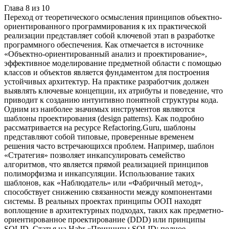
Глава
8
из
10
Переход от теоретического осмысления принципов объектно-
ориентированного программирования к их практической
реализации представляет собой ключевой этап в разработке
программного обеспечения. Как отмечается в источнике
«Объектно-ориентированный анализ и проектирование»,
эффективное моделирование предметной области с помощью
классов и объектов является фундаментом для построения
устойчивых архитектур. На практике разработчик должен
выявлять ключевые концепции, их атрибуты и поведение, что
приводит к созданию интуитивно понятной структуры кода.
Одним из наиболее значимых инструментов являются
шаблоны проектирования (design patterns). Как подробно
рассматривается на ресурсе Refactoring.Guru, шаблоны
представляют собой типовые, проверенные временем
решения часто встречающихся проблем. Например, шаблон
«Стратегия» позволяет инкапсулировать семейство
алгоритмов, что является прямой реализацией принципов
полиморфизма и инкапсуляции. Использование таких
шаблонов, как «Наблюдатель» или «Фабричный метод»,
способствует снижению связанности между компонентами
системы. В реальных проектах принципы ООП находят
воплощение в архитектурных подходах, таких как предметно-
ориентированное проектирование (DDD) или принципы
SOLID. Статья на Habr «Принципы SOLID: полное