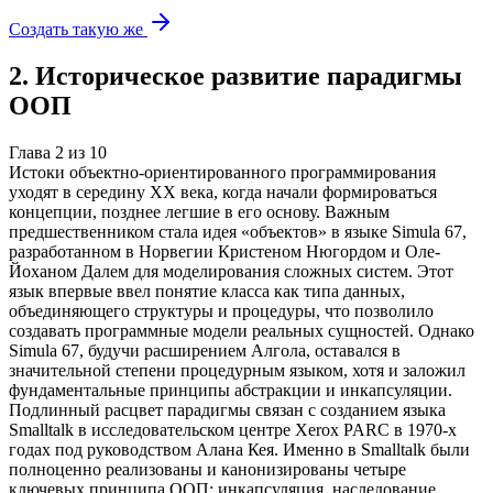
Создать такую же
2
.
Историческое развитие парадигмы
ООП
Глава
2
из
10
Истоки объектно-ориентированного программирования
уходят в середину XX века, когда начали формироваться
концепции, позднее легшие в его основу. Важным
предшественником стала идея «объектов» в языке Simula 67,
разработанном в Норвегии Кристеном Нюгордом и Оле-
Йоханом Далем для моделирования сложных систем. Этот
язык впервые ввел понятие класса как типа данных,
объединяющего структуры и процедуры, что позволило
создавать программные модели реальных сущностей. Однако
Simula 67, будучи расширением Алгола, оставался в
значительной степени процедурным языком, хотя и заложил
фундаментальные принципы абстракции и инкапсуляции.
Подлинный расцвет парадигмы связан с созданием языка
Smalltalk в исследовательском центре Xerox PARC в 1970-х
годах под руководством Алана Кея. Именно в Smalltalk были
полноценно реализованы и канонизированы четыре
ключевых принципа ООП: инкапсуляция, наследование,