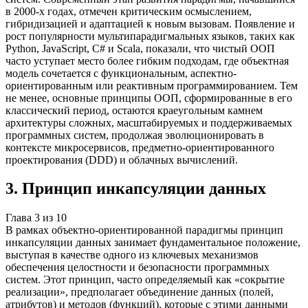
в 2000-х годах, отмечен критическим осмыслением,
гибридизацией и адаптацией к новым вызовам. Появление и
рост популярности мультипарадигмальных языков, таких как
Python, JavaScript, C# и Scala, показали, что чистый ООП
часто уступает место более гибким подходам, где объектная
модель сочетается с функциональным, аспектно-
ориентированным или реактивным программированием. Тем
не менее, основные принципы ООП, сформированные в его
классический период, остаются краеугольным камнем
архитектуры сложных, масштабируемых и поддерживаемых
программных систем, продолжая эволюционировать в
контексте микросервисов, предметно-ориентированного
проектирования (DDD) и облачных вычислений.
3
.
Принцип инкапсуляции данных
Глава
3
из
10
В рамках объектно-ориентированной парадигмы принцип
инкапсуляции данных занимает фундаментальное положение,
выступая в качестве одного из ключевых механизмов
обеспечения целостности и безопасности программных
систем. Этот принцип, часто определяемый как «сокрытие
реализации», предполагает объединение данных (полей,
атрибутов) и методов (функций), которые с этими данными