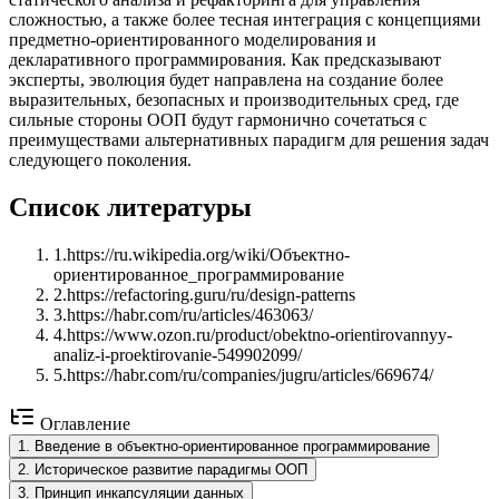
сложностью, а также более тесная интеграция с концепциями
предметно-ориентированного моделирования и
декларативного программирования. Как предсказывают
эксперты, эволюция будет направлена на создание более
выразительных, безопасных и производительных сред, где
сильные стороны ООП будут гармонично сочетаться с
преимуществами альтернативных парадигм для решения задач
следующего поколения.
Список литературы
1
.
https://ru.wikipedia.org/wiki/Объектно-
ориентированное_программирование
2
.
https://refactoring.guru/ru/design-patterns
3
.
https://habr.com/ru/articles/463063/
4
.
https://www.ozon.ru/product/obektno-orientirovannyy-
analiz-i-proektirovanie-549902099/
5
.
https://habr.com/ru/companies/jugru/articles/669674/
Оглавление
1
.
Введение в объектно-ориентированное программирование
2
.
Историческое развитие парадигмы ООП
3
.
Принцип инкапсуляции данных