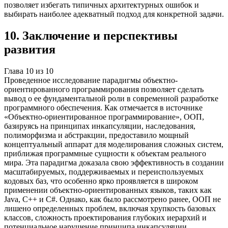
позволяет избегать типичных архитектурных ошибок и
выбирать наиболее адекватный подход для конкретной задачи.
10
.
Заключение и перспективы
развития
Глава
10
из
10
Проведенное исследование парадигмы объектно-
ориентированного программирования позволяет сделать
вывод о ее фундаментальной роли в современной разработке
программного обеспечения. Как отмечается в источнике
«Объектно-ориентированное программирование», ООП,
базируясь на принципах инкапсуляции, наследования,
полиморфизма и абстракции, предоставило мощный
концептуальный аппарат для моделирования сложных систем,
приближая программные сущности к объектам реального
мира. Эта парадигма доказала свою эффективность в создании
масштабируемых, поддерживаемых и переиспользуемых
кодовых баз, что особенно ярко проявляется в широком
применении объектно-ориентированных языков, таких как
Java, C++ и C#. Однако, как было рассмотрено ранее, ООП не
лишено определенных проблем, включая хрупкость базовых
классов, сложность проектирования глубоких иерархий и
потенциальное нарушение принципа инкапсуляции.