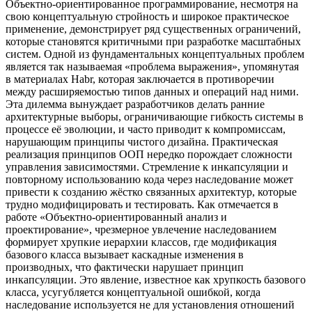
Объектно-ориентированное программирование, несмотря на
свою концептуальную стройность и широкое практическое
применение, демонстрирует ряд существенных ограничений,
которые становятся критичными при разработке масштабных
систем. Одной из фундаментальных концептуальных проблем
является так называемая «проблема выражения», упомянутая
в материалах Habr, которая заключается в противоречии
между расширяемостью типов данных и операций над ними.
Эта дилемма вынуждает разработчиков делать ранние
архитектурные выборы, ограничивающие гибкость системы в
процессе её эволюции, и часто приводит к компромиссам,
нарушающим принципы чистого дизайна. Практическая
реализация принципов ООП нередко порождает сложности
управления зависимостями. Стремление к инкапсуляции и
повторному использованию кода через наследование может
привести к созданию жёстко связанных архитектур, которые
трудно модифицировать и тестировать. Как отмечается в
работе «Объектно-ориентированный анализ и
проектирование», чрезмерное увлечение наследованием
формирует хрупкие иерархии классов, где модификация
базового класса вызывает каскадные изменения в
производных, что фактически нарушает принцип
инкапсуляции. Это явление, известное как хрупкость базового
класса, усугубляется концептуальной ошибкой, когда
наследование используется не для установления отношений