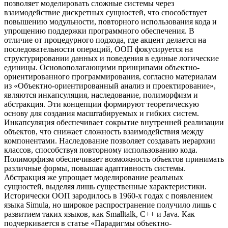
позволяет моделировать сложные системы через
взаимодействие дискретных сущностей, что способствует
повышению модульности, повторного использования кода и
упрощению поддержки программного обеспечения. В
отличие от процедурного подхода, где акцент делается на
последовательности операций, ООП фокусируется на
структурировании данных и поведения в единые логические
единицы. Основополагающими принципами объектно-
ориентированного программирования, согласно материалам
из «Объектно-ориентированный анализ и проектирование»,
являются инкапсуляция, наследование, полиморфизм и
абстракция. Эти концепции формируют теоретическую
основу для создания масштабируемых и гибких систем.
Инкапсуляция обеспечивает сокрытие внутренней реализации
объектов, что снижает сложность взаимодействия между
компонентами. Наследование позволяет создавать иерархии
классов, способствуя повторному использованию кода.
Полиморфизм обеспечивает возможность объектов принимать
различные формы, повышая адаптивность системы.
Абстракция же упрощает моделирование реальных
сущностей, выделяя лишь существенные характеристики.
Исторически ООП зародилось в 1960-х годах с появлением
языка Simula, но широкое распространение получило лишь с
развитием таких языков, как Smalltalk, C++ и Java. Как
подчеркивается в статье «Парадигмы объектно-