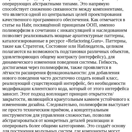
оперирующих абстрактными типами. Это напрямую
способствует снижению связанности между компонентами,
что является одной из центральных целей проектирования
качественного программного обеспечения. Как отмечается в
статье на Habr, посвящённой принципам ООП, именно
полиморфизм в сочетании с инкапсуляцией и наследованием
позволяет реализовывать мощные архитектурные паттерны,
каталогизированные в ресурсе «Refactoring.Guru». Паттерны,
такие как Стратегия, Состояние или Наблюдатель, целиком
полагаются на возможность подстановки различных объектов,
удовлетворяющих общему контракту (интерфейсу), для
динамического изменения поведения системы. Гибкость,
достигаемая через полиморфизм, также проявляется в
лёгкости расширения функциональности: для добавления
нового поведения часто достаточно создать новый класс,
реализующий существующий интерфейс, без необходимости
модификации клиентского кода, который от этого интерфейса
зависит. Этот подход воплощает принцип открытости/
закрытости, являющийся краеугольным камнем устойчивого к
изменениям дизайна. Следовательно, полиморфизм выступает
не просто техническим приёмом, а концептуальным
инструментом для управления сложностью, позволяя
абстрагироваться от конкретных деталей реализации и
оперировать более общими категориями. Это создаёт основу
для построения модульных систем, где компоненты могут