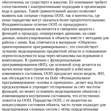
обеспечения, не существует в вакууме. Её понимание требует
сопоставления с альтернативными подходами к организации
кода и данных. Такой сравнительный анализ позволяет
выявить как сильные стороны ООП, так и контексты, где
иные парадигмы могут оказаться более предпочтительными.
Фундаментальное отличие ООП от процедурного
программирования заключается в смещении акцента с
функций и процедур, оперирующих данными, на сами
данные, инкапсулированные в объекты вместе с методами для
работы с ними. Как отмечается в материале «Объектно-
ориентированное программирование», это способствует
лучшему моделированию предметной области и повышению
переиспользуемости кода через механизмы наследования и
композиции. В сравнении с функциональным
программированием (ФП), где основной упор делается на
вычисления через применение функций и избегание
изменяемого состояния, ООП предлагает иную модель. ФП,
как обсуждается в статье на Habr «Функциональное
программирование: основы и принципы», делает код более
предсказуемым и упрощает тестирование за счёт чистоты
функций, но может усложнять моделирование объектов с
изменяющимся внутренним состоянием, что естественно
ложится на ООП. Парадигма ООП, с её акцентом на
инкапсуляцию состояния объекта, часто лучше подходит для
моделирования сложных систем с чётко определёнными