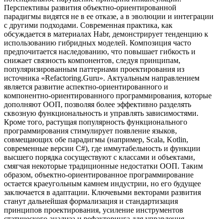
Перспективы развития объектно-ориентированной
парадигмы видятся не в ее отказе, а в эволюции и интеграции
с другими подходами. Современная практика, как
обсуждается в материалах Habr, демонстрирует тенденцию к
использованию гибридных моделей. Композиция часто
предпочитается наследованию, что повышает гибкость и
снижает связность компонентов, следуя принципам,
популяризированным паттернами проектирования из
источника «Refactoring.Guru». Актуальным направлением
является развитие аспектно-ориентированного и
компонентно-ориентированного программирования, которые
дополняют ООП, позволяя более эффективно разделять
сквозную функциональность и управлять зависимостями.
Кроме того, растущая популярность функционального
программирования стимулирует появление языков,
совмещающих обе парадигмы (например, Scala, Kotlin,
современные версии C#), где иммутабельность и функции
высшего порядка сосуществуют с классами и объектами,
смягчая некоторые традиционные недостатки ООП. Таким
образом, объектно-ориентированное программирование
остается краеугольным камнем индустрии, но его будущее
заключается в адаптации. Ключевыми векторами развития
станут дальнейшая формализация и стандартизация
принципов проектирования, усиление инструментов
статического анализа и рефакторинга для управления