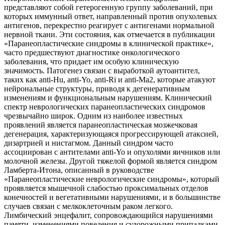
представляют собой гетерогенную группу заболеваний, при
которых иммунный ответ, направленный против опухолевых
антигенов, перекрестно реагирует с антигенами нормальной
нервной ткани. Эти состояния, как отмечается в публикации
«Паранеопластические синдромы в клинической практике»,
часто предшествуют диагностике онкологического
заболевания, что придает им особую клиническую
значимость. Патогенез связан с выработкой аутоантител,
таких как anti-Hu, anti-Yo, anti-Ri и anti-Ma2, которые атакуют
нейрональные структуры, приводя к дегенеративным
изменениям и функциональным нарушениям. Клинический
спектр неврологических паранеопластических синдромов
чрезвычайно широк. Одним из наиболее известных
проявлений является паранеопластическая мозжечковая
дегенерация, характеризующаяся прогрессирующей атаксией,
дизартрией и нистагмом. Данный синдром часто
ассоциирован с антителами anti-Yo и опухолями яичников или
молочной железы. Другой тяжелой формой является синдром
Ламберта-Итона, описанный в руководстве
«Паранеопластические неврологические синдромы», который
проявляется мышечной слабостью проксимальных отделов
конечностей и вегетативными нарушениями, и в большинстве
случаев связан с мелкоклеточным раком легкого.
Лимбический энцефалит, сопровождающийся нарушениями
памяти, изменениями поведения и судорожными припадками,