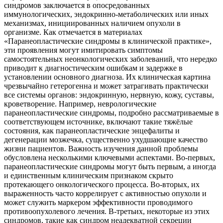
синдромов заключается в опосредованных
иммунологических, эндокринно-метаболических или иных
механизмах, инициированных наличием опухоли в
организме. Как отмечается в материалах
«Паранеопластические синдромы в клинической практике»,
эти проявления могут имитировать симптомы
самостоятельных неонкологических заболеваний, что нередко
приводит к диагностическим ошибкам и задержке в
установлении основного диагноза. Их клиническая картина
чрезвычайно гетерогенна и может затрагивать практически
все системы органов: эндокринную, нервную, кожу, суставы,
кроветворение. Например, неврологические
паранеопластические синдромы, подробно рассматриваемые в
соответствующем источнике, включают такие тяжёлые
состояния, как паранеопластические энцефалиты и
дегенерации мозжечка, существенно ухудшающие качество
жизни пациентов. Важность изучения данной проблемы
обусловлена несколькими ключевыми аспектами. Во-первых,
паранеопластические синдромы могут быть первым, а иногда
и единственным клиническим признаком скрыто
протекающего онкологического процесса. Во-вторых, их
выраженность часто коррелирует с активностью опухоли и
может служить маркером эффективности проводимого
противоопухолевого лечения. В-третьих, некоторые из этих
синдромов, такие как синдром неадекватной секреции