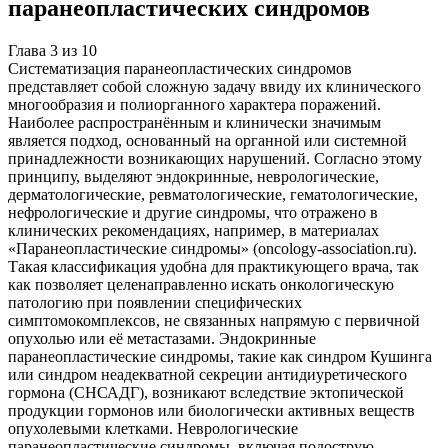
паранеопластических синдромов
Глава
3
из
10
Систематизация паранеопластических синдромов
представляет собой сложную задачу ввиду их клинического
многообразия и полиорганного характера поражений.
Наиболее распространённым и клинически значимым
является подход, основанный на органной или системной
принадлежности возникающих нарушений. Согласно этому
принципу, выделяют эндокринные, неврологические,
дерматологические, ревматологические, гематологические,
нефрологические и другие синдромы, что отражено в
клинических рекомендациях, например, в материалах
«Паранеопластические синдромы» (oncology-association.ru).
Такая классификация удобна для практикующего врача, так
как позволяет целенаправленно искать онкологическую
патологию при появлении специфических
симптомокомплексов, не связанных напрямую с первичной
опухолью или её метастазами. Эндокринные
паранеопластические синдромы, такие как синдром Кушинга
или синдром неадекватной секреции антидиуретического
гормона (СНСАДГ), возникают вследствие эктопической
продукции гормонов или биологически активных веществ
опухолевыми клетками. Неврологические
паранеопластические синдромы, включая подострую