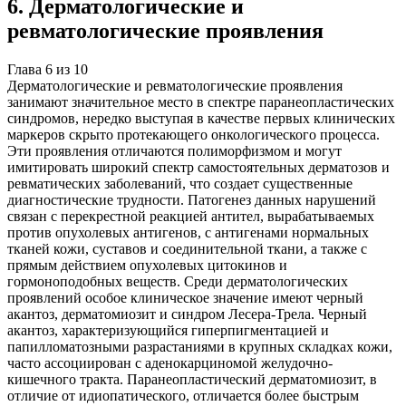
6
.
Дерматологические и
ревматологические проявления
Глава
6
из
10
Дерматологические и ревматологические проявления
занимают значительное место в спектре паранеопластических
синдромов, нередко выступая в качестве первых клинических
маркеров скрыто протекающего онкологического процесса.
Эти проявления отличаются полиморфизмом и могут
имитировать широкий спектр самостоятельных дерматозов и
ревматических заболеваний, что создает существенные
диагностические трудности. Патогенез данных нарушений
связан с перекрестной реакцией антител, вырабатываемых
против опухолевых антигенов, с антигенами нормальных
тканей кожи, суставов и соединительной ткани, а также с
прямым действием опухолевых цитокинов и
гормоноподобных веществ. Среди дерматологических
проявлений особое клиническое значение имеют черный
акантоз, дерматомиозит и синдром Лесера-Трела. Черный
акантоз, характеризующийся гиперпигментацией и
папилломатозными разрастаниями в крупных складках кожи,
часто ассоциирован с аденокарциномой желудочно-
кишечного тракта. Паранеопластический дерматомиозит, в
отличие от идиопатического, отличается более быстрым