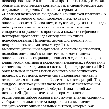
новообразования. В клинической практике используются как
общие диагностические критерии, так и специфические для
отдельных синдромов. Согласно материалам
«Паранеопластические синдромы в клинической практике», к
общим критериям относят хронологическую связь с
онкологическим заболеванием, отсутствие других причин для
наблюдаемой симптоматики, параллелизм в течении
синдрома и опухолевого процесса, а также специфичность
некоторых проявлений для определённых типов
новообразований. Например, дерматологические или
неврологические симптомы могут быть
высокоспецифичными маркерами. Алгоритм диагностики,
подробно описанный в клинических рекомендациях
онкологической ассоциации, начинается с детальной оценки
клинической картины и исключения первичных заболеваний
соответствующих органов и систем. При подозрении на ПНС
обязательным является поиск скрытого онкологического
процесса. Этот поиск должен быть целенаправленным и
основываться на знании наиболее частых ассоциаций. Так,
синдром Иценко-Кушинга часто связан с мелкоклеточным
раком лёгкого, а синдром Ламберта-Итона – с той же
нозологией. Диагностический алгоритм включает
расширенный лабораторный и инструментальный скрининг.
Лабораторная диагностика направлена на выявление
специфических онконевральных антител, которые, как