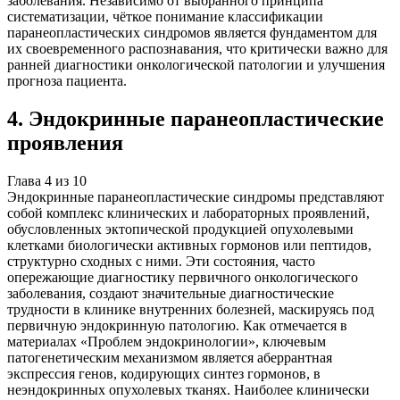
заболевания. Независимо от выбранного принципа
систематизации, чёткое понимание классификации
паранеопластических синдромов является фундаментом для
их своевременного распознавания, что критически важно для
ранней диагностики онкологической патологии и улучшения
прогноза пациента.
4
.
Эндокринные паранеопластические
проявления
Глава
4
из
10
Эндокринные паранеопластические синдромы представляют
собой комплекс клинических и лабораторных проявлений,
обусловленных эктопической продукцией опухолевыми
клетками биологически активных гормонов или пептидов,
структурно сходных с ними. Эти состояния, часто
опережающие диагностику первичного онкологического
заболевания, создают значительные диагностические
трудности в клинике внутренних болезней, маскируясь под
первичную эндокринную патологию. Как отмечается в
материалах «Проблем эндокринологии», ключевым
патогенетическим механизмом является аберрантная
экспрессия генов, кодирующих синтез гормонов, в
неэндокринных опухолевых тканях. Наиболее клинически