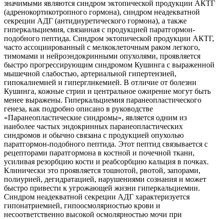
значимыми являются синдром эктопической продукции АКТГ
(адренокортикотропного гормона), синдром неадекватной
секреции АДГ (антидиуретического гормона), а также
гиперкальциемия, связанная с продукцией паратгормон-
подобного пептида. Синдром эктопической продукции АКТГ,
часто ассоциированный с мелкоклеточным раком легкого,
тимомами и нейроэндокринными опухолями, проявляется
быстро прогрессирующим синдромом Кушинга с выраженной
мышечной слабостью, артериальной гипертензией,
гипокалиемией и гипергликемией. В отличие от болезни
Кушинга, кожные стрии и центральное ожирение могут быть
менее выражены. Гиперкальциемия паранеопластического
генеза, как подробно описано в руководстве
«Паранеопластические синдромы», является одним из
наиболее частых эндокринных паранеопластических
синдромов и обычно связана с продукцией опухолью
паратгормон-подобного пептида. Этот пептид связывается с
рецепторами паратгормона в костной и почечной ткани,
усиливая резорбцию кости и реабсорбцию кальция в почках.
Клинически это проявляется тошнотой, рвотой, запорами,
полиурией, дегидратацией, нарушениями сознания и может
быстро привести к угрожающей жизни гиперкальциемии.
Синдром неадекватной секреции АДГ характеризуется
гипонатриемией, гипоосмолярностью крови и
несоответственно высокой осмолярностью мочи при