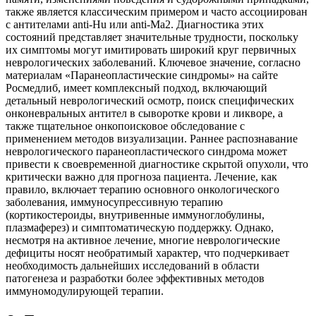
также является классическим примером и часто ассоциирован
с антителами anti-Hu или anti-Ma2. Диагностика этих
состояний представляет значительные трудности, поскольку
их симптомы могут имитировать широкий круг первичных
неврологических заболеваний. Ключевое значение, согласно
материалам «Паранеопластические синдромы» на сайте
Росмедлиб, имеет комплексный подход, включающий
детальный неврологический осмотр, поиск специфических
онконевральных антител в сыворотке крови и ликворе, а
также тщательное онкопоисковое обследование с
применением методов визуализации. Раннее распознавание
неврологического паранеопластического синдрома может
привести к своевременной диагностике скрытой опухоли, что
критически важно для прогноза пациента. Лечение, как
правило, включает терапию основного онкологического
заболевания, иммуносупрессивную терапию
(кортикостероиды, внутривенные иммуноглобулины,
плазмаферез) и симптоматическую поддержку. Однако,
несмотря на активное лечение, многие неврологические
дефициты носят необратимый характер, что подчеркивает
необходимость дальнейших исследований в области
патогенеза и разработки более эффективных методов
иммуномодулирующей терапии.