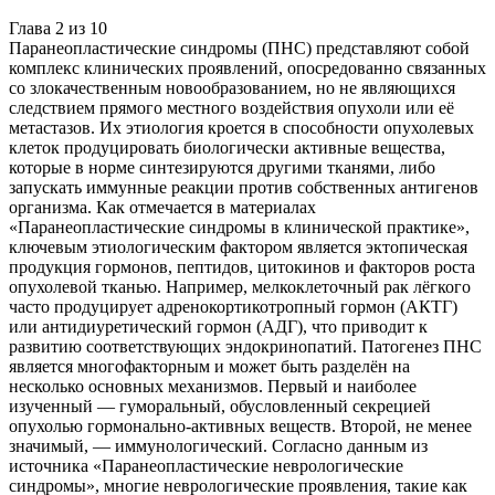
Глава
2
из
10
Паранеопластические синдромы (ПНС) представляют собой
комплекс клинических проявлений, опосредованно связанных
со злокачественным новообразованием, но не являющихся
следствием прямого местного воздействия опухоли или её
метастазов. Их этиология кроется в способности опухолевых
клеток продуцировать биологически активные вещества,
которые в норме синтезируются другими тканями, либо
запускать иммунные реакции против собственных антигенов
организма. Как отмечается в материалах
«Паранеопластические синдромы в клинической практике»,
ключевым этиологическим фактором является эктопическая
продукция гормонов, пептидов, цитокинов и факторов роста
опухолевой тканью. Например, мелкоклеточный рак лёгкого
часто продуцирует адренокортикотропный гормон (АКТГ)
или антидиуретический гормон (АДГ), что приводит к
развитию соответствующих эндокринопатий. Патогенез ПНС
является многофакторным и может быть разделён на
несколько основных механизмов. Первый и наиболее
изученный — гуморальный, обусловленный секрецией
опухолью гормонально-активных веществ. Второй, не менее
значимый, — иммунологический. Согласно данным из
источника «Паранеопластические неврологические
синдромы», многие неврологические проявления, такие как