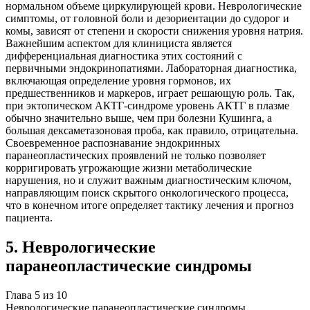
нормальном объеме циркулирующей крови. Неврологические
симптомы, от головной боли и дезориентации до судорог и
комы, зависят от степени и скорости снижения уровня натрия.
Важнейшим аспектом для клинициста является
дифференциальная диагностика этих состояний с
первичными эндокринопатиями. Лабораторная диагностика,
включающая определение уровня гормонов, их
предшественников и маркеров, играет решающую роль. Так,
при эктопическом АКТГ-синдроме уровень АКТГ в плазме
обычно значительно выше, чем при болезни Кушинга, а
большая дексаметазоновая проба, как правило, отрицательна.
Своевременное распознавание эндокринных
паранеопластических проявлений не только позволяет
корригировать угрожающие жизни метаболические
нарушения, но и служит важным диагностическим ключом,
направляющим поиск скрытого онкологического процесса,
что в конечном итоге определяет тактику лечения и прогноз
пациента.
5
.
Неврологические
паранеопластические синдромы
Глава
5
из
10
Неврологические паранеопластические синдромы