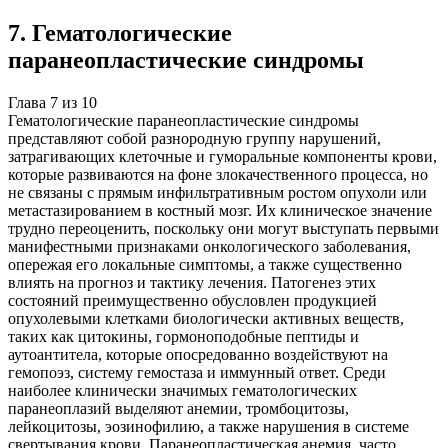
7
.
Гематологические
паранеопластические синдромы
Глава
7
из
10
Гематологические паранеопластические синдромы
представляют собой разнородную группу нарушений,
затрагивающих клеточные и гуморальные компоненты крови,
которые развиваются на фоне злокачественного процесса, но
не связаны с прямым инфильтративным ростом опухоли или
метастазированием в костный мозг. Их клиническое значение
трудно переоценить, поскольку они могут выступать первыми
манифестными признаками онкологического заболевания,
опережая его локальные симптомы, а также существенно
влиять на прогноз и тактику лечения. Патогенез этих
состояний преимущественно обусловлен продукцией
опухолевыми клетками биологически активных веществ,
таких как цитокины, гормоноподобные пептиды и
аутоантитела, которые опосредованно воздействуют на
гемопоэз, систему гемостаза и иммунный ответ. Среди
наиболее клинически значимых гематологических
паранеоплазий выделяют анемии, тромбоцитозы,
лейкоцитозы, эозинофилию, а также нарушения в системе
свертывания крови. Паранеопластическая анемия, часто