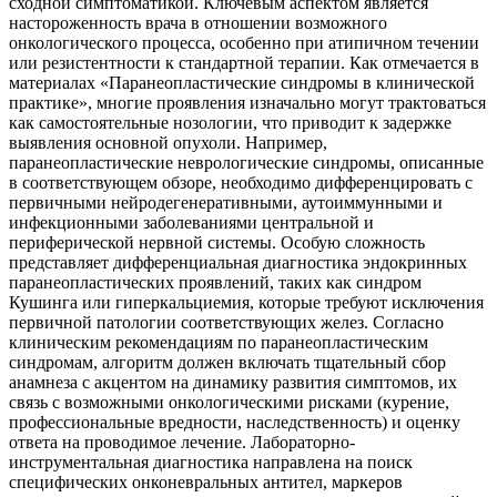
сходной симптоматикой. Ключевым аспектом является
настороженность врача в отношении возможного
онкологического процесса, особенно при атипичном течении
или резистентности к стандартной терапии. Как отмечается в
материалах «Паранеопластические синдромы в клинической
практике», многие проявления изначально могут трактоваться
как самостоятельные нозологии, что приводит к задержке
выявления основной опухоли. Например,
паранеопластические неврологические синдромы, описанные
в соответствующем обзоре, необходимо дифференцировать с
первичными нейродегенеративными, аутоиммунными и
инфекционными заболеваниями центральной и
периферической нервной системы. Особую сложность
представляет дифференциальная диагностика эндокринных
паранеопластических проявлений, таких как синдром
Кушинга или гиперкальциемия, которые требуют исключения
первичной патологии соответствующих желез. Согласно
клиническим рекомендациям по паранеопластическим
синдромам, алгоритм должен включать тщательный сбор
анамнеза с акцентом на динамику развития симптомов, их
связь с возможными онкологическими рисками (курение,
профессиональные вредности, наследственность) и оценку
ответа на проводимое лечение. Лабораторно-
инструментальная диагностика направлена на поиск
специфических онконевральных антител, маркеров