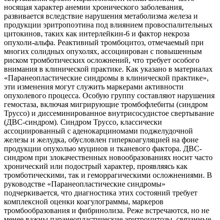
носящая характер анемии хронического заболевания,
развивается вследствие нарушения метаболизма железа и
продукции эритропоэтина под влиянием провоспалительных
цитокинов, таких как интерлейкин-6 и фактор некроза
опухоли-альфа. Реактивный тромбоцитоз, отмечаемый при
многих солидных опухолях, ассоциирован с повышенным
риском тромботических осложнений, что требует особого
внимания в клинической практике. Как указано в материалах
«Паранеопластические синдромы в клинической практике»,
эти изменения могут служить маркерами активности
опухолевого процесса. Особую группу составляют нарушения
гемостаза, включая мигрирующие тромбофлебиты (синдром
Труссо) и диссеминированное внутрисосудистое свертывание
(ДВС-синдром). Синдром Труссо, классически
ассоциированный с аденокарциномами поджелудочной
железы и желудка, обусловлен гиперкоагуляцией на фоне
продукции опухолью муцинов и тканевого фактора. ДВС-
синдром при злокачественных новообразованиях носит часто
хронический или подострый характер, проявляясь как
тромботическими, так и геморрагическими осложнениями. В
руководстве «Паранеопластические синдромы»
подчеркивается, что диагностика этих состояний требует
комплексной оценки коагулограммы, маркеров
тромбообразования и фибринолиза. Реже встречаются, но не
менее важны паранеопластические эритроцитозы, связанные