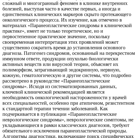
сложный и многогранный феномен в клинике внутренних
болезней, выступая часто в качестве первых, а иногда и
единственных клинических маркеров скрыто протекающего
онкологического процесса. Их изучение, как отмечено в
материалах «Паранеопластические синдромы в клинической
практике», имеет не только теоретическое, но и
первостепенное практическое значение, поскольку
своевременная интерпретация этих проявлений может
существенно сократить время до установления основного
диагноза. Патогенез синдромов, основанный на перекрестном
иммунном ответе, продукции опухолью биологически
активных веществ или вирусной теории, объясняет их
полиморфизм, затрагивающий эндокринную, нервную,
кожную, гематологическую и другие системы, что подробно
рассмотрено в руководстве «Паранеопластические
синдромы». Исходя из систематизированных данных,
ключевой клинической рекомендацией является
необходимость онкологической настороженности у врачей
всех специальностей, особенно при атипичном, резистентном
к стандартной терапии течении заболеваний. Как
подчеркивается в публикации «Паранеопластические
неврологические синдромы», неврологические симптомы, не
укладывающиеся в рамки классических диагнозов, требуют
обязательного исключения паранеопластической природы.
Алгоритмы диагностики, включающие поиск специфических