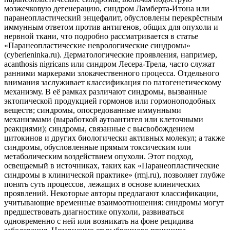
мозжечковую дегенерацию, синдром Ламберта-Итона или
паранеопластический энцефалит, обусловлены перекрёстным
иммунным ответом против антигенов, общих для опухоли и
нервной ткани, что подробно рассматривается в статье
«Паранеопластические неврологические синдромы»
(cyberleninka.ru). Дерматологические проявления, например,
acanthosis nigricans или синдром Лесера-Трела, часто служат
ранними маркерами злокачественного процесса. Отдельного
внимания заслуживает классификация по патогенетическому
механизму. В её рамках различают синдромы, вызванные
эктопической продукцией гормонов или гормоноподобных
веществ; синдромы, опосредованные иммунными
механизмами (выработкой аутоантител или клеточными
реакциями); синдромы, связанные с высвобождением
цитокинов и других биологически активных молекул; а также
синдромы, обусловленные прямым токсическим или
метаболическим воздействием опухоли. Этот подход,
освещаемый в источниках, таких как «Паранеопластические
синдромы в клинической практике» (rmj.ru), позволяет глубже
понять суть процессов, лежащих в основе клинических
проявлений. Некоторые авторы предлагают классификации,
учитывающие временные взаимоотношения: синдромы могут
предшествовать диагностике опухоли, развиваться
одновременно с ней или возникать на фоне рецидива