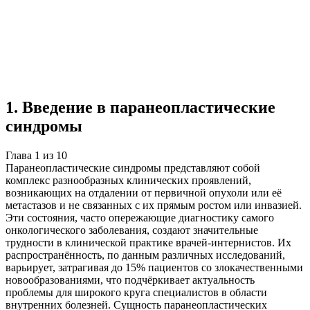
Учебная работа
10 глав
≈15 страниц
5
источников
Создать такую же
Готовая работа по ГОСТу — от 99₽
1
.
Введение в паранеопластические
синдромы
Глава
1
из
10
Паранеопластические синдромы представляют собой
комплекс разнообразных клинических проявлений,
возникающих на отдалении от первичной опухоли или её
метастазов и не связанных с их прямым ростом или инвазией.
Эти состояния, часто опережающие диагностику самого
онкологического заболевания, создают значительные
трудности в клинической практике врачей-интернистов. Их
распространённость, по данным различных исследований,
варьирует, затрагивая до 15% пациентов со злокачественными
новообразованиями, что подчёркивает актуальность
проблемы для широкого круга специалистов в области
внутренних болезней. Сущность паранеопластических