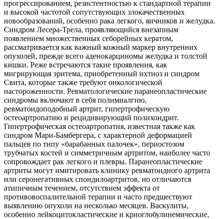
прогрессированием, резистентностью к стандартной терапии
и высокой частотой сопутствующих злокачественных
новообразований, особенно рака легкого, яичников и желудка.
Синдром Лесера-Трела, проявляющийся внезапным
появлением множественных себорейных кератом,
рассматривается как важный кожный маркер внутренних
опухолей, прежде всего аденокарциномы желудка и толстой
кишки. Реже встречаются такие проявления, как
мигрирующая эритема, приобретенный ихтиоз и синдром
Свита, которые также требуют онкологической
настороженности. Ревматологические паранеопластические
синдромы включают в себя полимиалгию,
ревматоидоподобный артрит, гипертрофическую
остеоартропатию и рецидивирующий полихондрит.
Гипертрофическая остеоартропатия, известная также как
синдром Мари-Бамбергера, с характерной деформацией
пальцев по типу «барабанных палочек», периостозом
трубчатых костей и симметричным артритом, наиболее часто
сопровождает рак легкого и плевры. Паранеопластические
артриты могут имитировать клинику ревматоидного артрита
или серонегативных спондилоартритов, но отличаются
атипичным течением, отсутствием эффекта от
противовоспалительной терапии и часто предшествуют
выявлению опухоли на несколько месяцев. Васкулиты,
особенно лейкоцитокластические и криоглобулинемические,