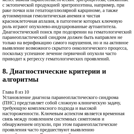
с эктопической продукцией эритропоэтина, например, при
раке почки или гепатоцеллюлярной карциноме, а также
аутоиммунная гемолитическая анемия и чистая
красноклеточная аплазия, в патогенезе которых ключевую
роль играют опухолево-индуцированные аутоантитела.
Диагностический поиск при подозрении на гематологический
паранеопластический синдром должен быть направлен не
только на верификацию самого нарушения, но и на активное
выявление возможного скрытого онкологического процесса,
поскольку успешное лечение первичной опухоли часто
приводит к регрессу гематологических проявлений.
8
.
Диагностические критерии и
алгоритмы
Глава
8
из
10
Установление диагноза паранеопластического синдрома
(ПНС) представляет собой сложную клиническую задачу,
требующую комплексного подхода и высокой
настороженности. Ключевым аспектом является временная
связь между появлением системных симптомов и
обнаружением опухоли, при этом паранеопластические
проявления часто предшествуют выявлению