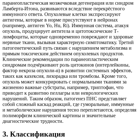
паранеопластическая мозжечковая дегенерация или синдром
Ламберта-Итона, развиваются вследствие перекрёстного
иммунного ответа. Опухолевые клетки экспрессируют
антигены, которые в норме присутствуют в нейронах
(например, антиген Yo, Hu, Ri). Иммунная система, атакуя
опухоль, продуцирует антитела и цитотоксические Т-
лимфоциты, которые одновременно повреждают и здоровые
нервные ткани, вызывая характерную симптоматику. Третий
патогенетический путь связан с нарушением метаболизма и
прямым токсическим действием опухолевых продуктов.
Клинические рекомендации по паранеопластическим
синдромам подчёркивают роль цитокинов (интерлейкины,
фактор некроза опухоли-α) в развитии системных эффектов,
таких как кахексия, лихорадка или тромбозы. Кроме того,
опухоль может конкурировать с нормальными тканями за
жизненно важные субстраты, например, триптофан, что
приводит к развитию пеллагры или неврологических
нарушений. Таким образом, патогенез ПНС представляет
собой сложный каскад реакций, где гуморальные, иммунные
и метаболические нарушения тесно переплетаются, определяя
полиморфизм клинической картины и значительные
диагностические трудности.
3
.
Классификация