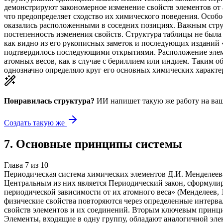
демонстрируют закономерное изменение свойств элементов от
что предопределяет сходство их химического поведения. Особ
оказались расположенными в соседних позициях. Важным стру
постепенность изменения свойств. Структура таблицы не была 
как видно из его рукописных заметок и последующих изданий 
подтвердилось последующими открытиями. Расположение элеме
атомных весов, как в случае с бериллием или индием. Таким о
однозначно определяло круг его основных химических характер
Понравилась структура?
ИИ напишет такую же работу на
ваш
Создать такую же
7
.
Основные принципы системы
Глава
7
из
10
Периодическая система химических элементов Д.И. Менделеев
Центральным из них является Периодический закон, сформулир
периодической зависимости от их атомного веса» (Менделеев, 
физические свойства повторяются через определенные интерв
свойств элементов и их соединений. Вторым ключевым принцип
Элементы, входящие в одну группу, обладают аналогичной эле