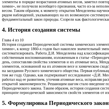
элементы в порядке возрастания атомных весов, заметил повто
химии», не получили всеобщего признания, часто из-за непол
весом. Таким образом, к моменту открытия Менделеева научн
рядом наблюдений, указывающих на их возможную системную в
фундаментальный закон природы. Созрели как фактологическая,
4
.
История создания системы
Глава
4
из
10
История создания Периодической системы химических элементо
химии», к концу 1860-х годов был накоплен значительный эмпи
систематизировать. Работа Д.И. Менделеева над классификаци
собственным воспоминаниям, изложенным в статье «Периодичес
день, сопоставляя свойства элементов и их атомные веса, Ме
элементов, основанной на их атомном весе и химическом сход
на заседании Русского химического общества. Первая публика
том же году. Однако, как подчеркивает исследование «Д.И. М
работал над ее развитием, уточняя атомные веса, исправляя ра
открытой закономерности. Решающим шагом стало введение по
Периодического закона. Таким образом, история создания сис
принципе периодической зависимости свойств элементов от их
5
.
Формулировка Периодического закон