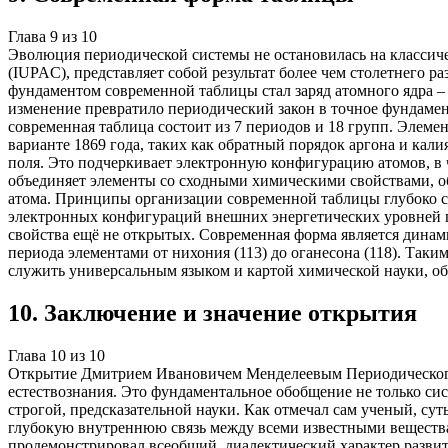
Глава
9
из
10
Эволюция периодической системы не остановилась на класси
(IUPAC), представляет собой результат более чем столетнего р
фундаментом современной таблицы стал заряд атомного ядра –
изменение превратило периодический закон в точное фундамент
современная таблица состоит из 7 периодов и 18 групп. Элем
варианте 1869 года, таких как обратный порядок аргона и ка
поля. Это подчеркивает электронную конфигурацию атомов, в 
объединяет элементы со сходными химическими свойствами, о
атома. Принципы организации современной таблицы глубоко с
электронных конфигураций внешних энергетических уровней по 
свойства ещё не открытых. Современная форма является динам
периода элементами от нихония (113) до оганесона (118). Таки
служить универсальным языком и картой химической науки, о
10
.
Заключение и значение открытия
Глава
10
из
10
Открытие Дмитрием Ивановичем Менделеевым Периодического 
естествознания. Это фундаментальное обобщение не только си
строгой, предсказательной науки. Как отмечал сам ученый, су
глубокую внутреннюю связь между всеми известными вещества
продемонстрировал всеобщий, диалектический характер развити