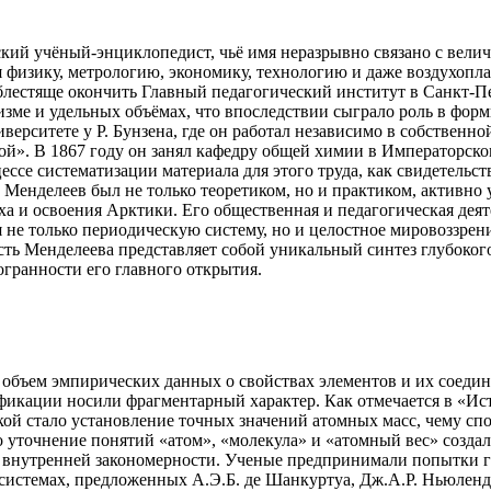
ий учёный-энциклопедист, чьё имя неразрывно связано с велич
 физику, метрологию, экономику, технологию и даже воздухопла
блестяще окончить Главный педагогический институт в Санкт-Пе
изме и удельных объёмах, что впоследствии сыграло роль в фо
ерситете у Р. Бунзена, где он работал независимо в собственно
й». В 1867 году он занял кафедру общей химии в Императорском
е систематизации материала для этого труда, как свидетельств
 Менделеев был не только теоретиком, но и практиком, активно
ха и освоения Арктики. Его общественная и педагогическая де
бя не только периодическую систему, но и целостное мировоззре
ть Менделеева представляет собой уникальный синтез глубокого
гранности его главного открытия.
 объем эмпирических данных о свойствах элементов и их соедин
сификации носили фрагментарный характер. Как отмечается в «И
ой стало установление точных значений атомных масс, чему сп
о уточнение понятий «атом», «молекула» и «атомный вес» созд
 внутренней закономерности. Ученые предпринимали попытки г
 системах, предложенных А.Э.Б. де Шанкуртуа, Дж.А.Р. Ньюлен