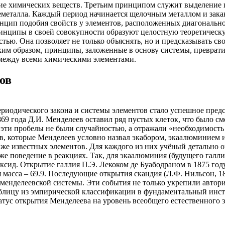
зие химических веществ. Третьим принципом служит выделение п
неметалла. Каждый период начинается щелочным металлом и зак
цип подобия свойств у элементов, расположенных диагонально д
принципы в своей совокупности образуют целостную теоретическ
тью. Она позволяет не только объяснять, но и предсказывать св
им образом, принципы, заложенные в основу системы, преврат
между всеми химическими элементами.
ов
риодического закона и системы элементов стало успешное пред
69 года Д.И. Менделеев оставил ряд пустых клеток, что было с
эти пробелы не были случайностью, а отражали «необходимость 
, которые Менделеев условно назвал экабором, экаалюминием и 
же известных элементов. Для каждого из них учёный детально 
е поведение в реакциях. Так, для экаалюминия (будущего галлия)
ксид. Открытие галлия П.Э. Лекоком де Буабодраном в 1875 год
ая масса – 69.9. Последующие открытия скандия (Л.Ф. Нильсон, 18
менделеевской системы. Эти события не только укрепили автори
блицу из эмпирической классификации в фундаментальный инст
атус открытия Менделеева на уровень всеобщего естественного 