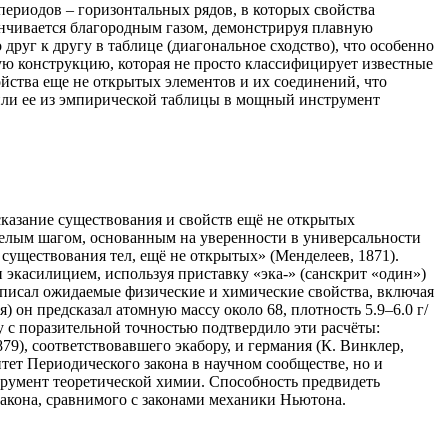
ериодов – горизонтальных рядов, в которых свойства
анчивается благородным газом, демонстрируя плавную
руг к другу в таблице (диагональное сходство), что особенно
ую конструкцию, которая не просто классифицирует известные
ойства еще не открытых элементов и их соединений, что
или ее из эмпирической таблицы в мощный инструмент
сказание существования и свойств ещё не открытых
мелым шагом, основанным на уверенности в универсальности
существования тел, ещё не открытых» (Менделеев, 1871).
экасилицием, используя приставку «эка-» (санскрит «один»)
описал ожидаемые физические и химические свойства, включая
 он предсказал атомную массу около 68, плотность 5.9–6.0 г/
у с поразительной точностью подтвердило эти расчёты:
79), соответствовавшего экабору, и германия (К. Винклер,
тет Периодического закона в научном сообществе, но и
румент теоретической химии. Способность предвидеть
закона, сравнимого с законами механики Ньютона.