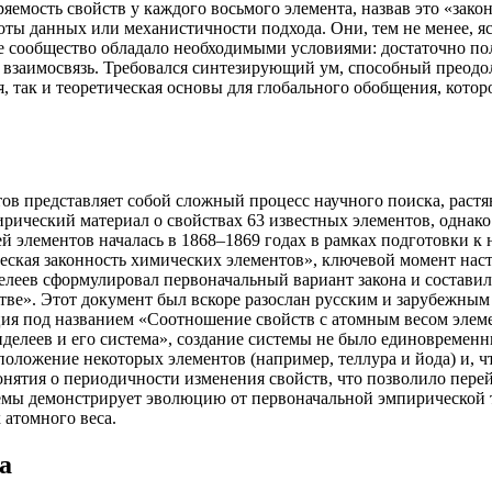
ряемость свойств у каждого восьмого элемента, назвав это «зак
ноты данных или механистичности подхода. Они, тем не менее, я
ое сообщество обладало необходимыми условиями: достаточно п
заимосвязь. Требовался синтезирующий ум, способный преодол
 так и теоретическая основы для глобального обобщения, котор
в представляет собой сложный процесс научного поиска, растян
рический материал о свойствах 63 известных элементов, однако 
ей элементов началась в 1868–1869 годах в рамках подготовки 
кая законность химических элементов», ключевой момент наступ
нделеев сформулировал первоначальный вариант закона и состав
стве». Этот документ был вскоре разослан русским и зарубежны
ция под названием «Соотношение свойств с атомным весом элеме
енделеев и его система», создание системы не было единовреме
сположение некоторых элементов (например, теллура и йода) и, 
нятия о периодичности изменения свойств, что позволило пере
темы демонстрирует эволюцию от первоначальной эмпирической 
 атомного веса.
а