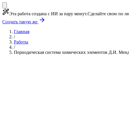
Эта работа создана с ИИ за пару минут.
Сделайте свою по лю
Создать такую же
Главная
/
Работы
/
Периодическая система химических элементов Д.И. Менде
Учебная работа
10 глав
≈12 страниц
0 источнико
Создать такую же
Готовая работа по ГОСТу — от 99₽