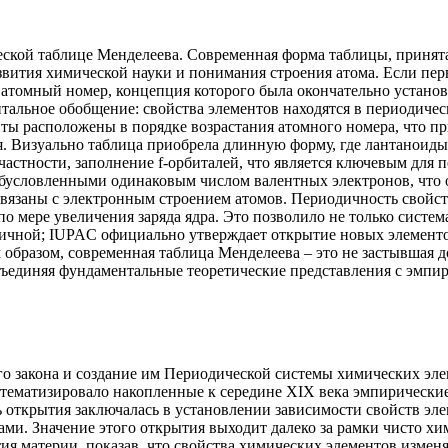
ческой таблице Менделеева. Современная форма таблицы, приня
азвития химической науки и понимания строения атома. Если пер
 атомный номер, концепция которого была окончательно установ
альное обобщение: свойства элементов находятся в периодическ
енты расположены в порядке возрастания атомного номера, что 
лия. Визуально таблица приобрела длинную форму, где лантанои
частности, заполнение f-орбиталей, что является ключевым для
бусловленными одинаковым числом валентных электронов, что 
вязаны с электронным строением атомов. Периодичность свойс
мере увеличения заряда ядра. Это позволило не только система
ичной; IUPAC официально утверждает открытие новых элементов
м образом, современная таблица Менделеева – это не застывшая д
бъединяя фундаментальные теоретические представления с эмп
закона и создание им Периодической системы химических элем
стематизировало накопленные к середине XIX века эмпирические
ть открытия заключалась в установлении зависимости свойств эл
ми. Значение этого открытия выходит далеко за рамки чисто х
я материи, показав, что свойства химических элементов изменя