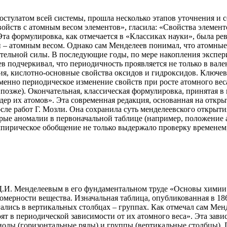
стулатом всей системы, прошла несколько этапов уточнения и с
войств с атомным весом элементов», гласила: «Свойства элемен
. Эта формулировка, как отмечается в «Классиках науки», была 
– атомным весом. Однако сам Менделеев понимал, что атомные в
казательной силы. В последующие годы, по мере накопления эксп
 подчеркивал, что периодичность проявляется не только в вале
ия, кислотно-основные свойства оксидов и гидроксидов. Ключев
именно периодическое изменение свойств при росте атомного ве
 позже). Окончательная, классическая формулировка, принятая в
ядер их атомов». Эта современная редакция, основанная на откр
осле работ Г. Мозли. Она сохранила суть менделеевского открыт
орые аномалии в первоначальной таблице (например, положение 
мпирическое обобщение не только выдержало проверку временем,
Д.И. Менделеевым в его фундаментальном труде «Основы химии»
мерности вещества. Изначальная таблица, опубликованная в 186
лись в вертикальных столбцах – группах. Как отмечал сам Менде
ят в периодической зависимости от их атомного веса». Эта зав
оды (горизонтальные ряды) и группы (вертикальные столбцы). 