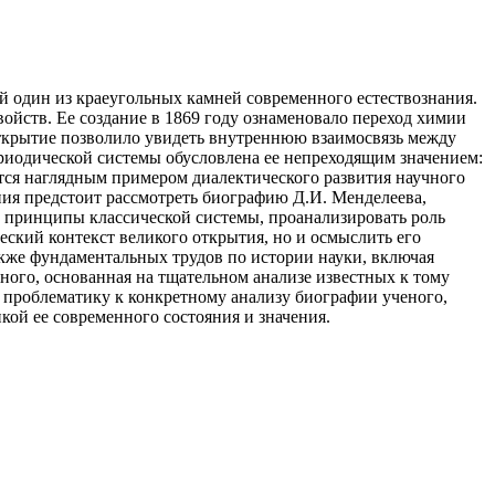
 один из краеугольных камней современного естествознания.
ойств. Ее создание в 1869 году ознаменовало переход химии
открытие позволило увидеть внутреннюю взаимосвязь между
риодической системы обусловлена ее непреходящим значением:
ется наглядным примером диалектического развития научного
ния предстоит рассмотреть биографию Д.И. Менделеева,
и принципы классической системы, проанализировать роль
еский контекст великого открытия, но и осмыслить его
кже фундаментальных трудов по истории науки, включая
ного, основанная на тщательном анализе известных к тому
 проблематику к конкретному анализу биографии ученого,
кой ее современного состояния и значения.