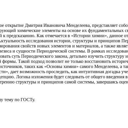
е открытие Дмитрия Ивановича Менделеева, представляет собой
зирующий химические элементы на основе их фундаментальных св
ой к предсказанию. Как отмечается в «Истории химии», данное 
ктуальность исследования истории, структуры и принципов Пе
зирования свойств новых элементов и материалов, а также явля
незиса и сущности Периодической системы. В рамках исследова
вать суть Периодического закона, детально изучить структуру 
 формы. Такой подход позволит не только восстановить историч
сточников, таких как «Основы химии» самого Менделеева, а та
и», дает возможность проследить, как интуитивная догадка уче
епцию. Логика изложения будет следовать от общего введения в
отрению структуры и принципов самой системы, завершаясь оцен
у тему
по ГОСТу.