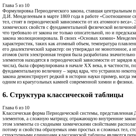
Глава
5
из
10
Формулировка Периодического закона, ставшая центральным по
Д.И. Менделеевым в марте 1869 года в работе «Соотношение с
тел, стоят в периодической зависимости от их атомного веса»
химических свойств с фундаментальной физической величиной 
что требовало от закона не только описательной, но и предс
закона эволюционировала. В своих «Основах химии» Менделеев
характеристик, таких как атомный объем, температура плавлен
его диалектический характер: он утверждал не монотонное, а 
атомов (хотя электронная теория была разработана значительно
элементов находятся в периодической зависимости от зарядов 
числа), была сформулирована в начале XX века, в частности, п
фундаментальную величину – заряд ядра, что устранило некот
закона демонстрирует редкий в истории науки пример, когда э
одним из краеугольных камней современной химии и физики.
6
.
Структура классической таблицы
Глава
6
из
10
Классическая форма Периодической системы, представленная 
элементов, а сложную матрицу, отражающую внутренние законо
этом элементы со сходными химическими свойствами располага
потому и свойства образуемых ими простых и сложных тел, сто
структурными единицами классической таблицы являются пери