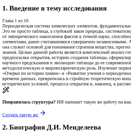
1
.
Введение в тему исследования
Глава
1
из
10
Периодическая система химических элементов, фундаментально
Это не просто таблица, а глубокий закон природы, системати
от эмпирического накопления фактов к точной науке, способн
элементами, ранее считавшимися совершенно независимыми. А
она служит основой для понимания строения вещества, прогно
знания. Целью данной работы является комплексный анализ ге
предпосылки открытия, историю создания таблицы, сформулиро
научного предсказания и эволюцию таблицы до ее современной
методологическую и мировоззренческую роль. Изучение первои
«Очерки по истории химии» и «Развитие учения о периодичност
времени данных, превратилась в стройную теоретическую конц
исторических условий, процесса открытия и, наконец, к рассм
Понравилась структура?
ИИ напишет такую же работу на
ваш
Создать такую же
2
.
Биография Д.И. Менделеева