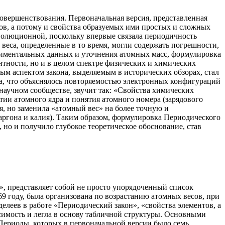
овершенствования. Первоначальная версия, представленная
тов, а потому и свойства образуемых ими простых и сложных
революционной, поскольку впервые связала периодичность
еса, определенные в то время, могли содержать погрешности,
ериментальных данных и уточнения атомных масс, формулировка
нтности, но и в целом спектре физических и химических
ым аспектом закона, выделяемым в исторических обзорах, стал
са, что объяснялось повторяемостью электронных конфигураций
 научном сообществе, звучит так: «Свойства химических
ытии атомного ядра и понятия атомного номера (зарядового
ия, но заменила «атомный вес» на более точную и
аргона и калия). Таким образом, формулировка Периодического
 но и получило глубокое теоретическое обоснование, став
, представляет собой не просто упорядоченный список
9 году, была организована по возрастанию атомных весов, при
леев в работе «Периодический закон», «свойства элементов, а
исимость и легла в основу табличной структуры. Основными
Периоды, которых в первоначальной версии было семь,