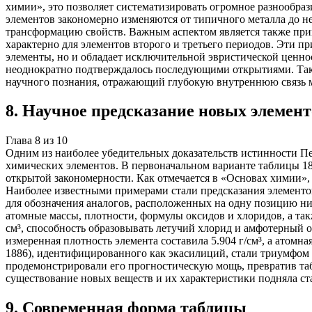
химии», это позволяет систематизировать огромное разнообра
элементов закономерно изменяются от типичного металла до 
трансформацию свойств. Важным аспектом является также прин
характерно для элементов второго и третьего периодов. Эти 
элементы, но и обладает исключительной эвристической ценнос
неоднократно подтверждалось последующими открытиями. Так
научного познания, отражающий глубокую внутреннюю связь 
8
.
Научное предсказание новых элемент
Глава
8
из
10
Одним из наиболее убедительных доказательств истинности Пе
химических элементов. В первоначальном варианте таблицы 18
открытой закономерности. Как отмечается в «Основах химии», 
Наиболее известными примерами стали предсказания элементов
для обозначения аналогов, расположенных на одну позицию ни
атомные массы, плотности, формулы оксидов и хлоридов, а такж
см³, способность образовывать летучий хлорид и амфотерный о
измеренная плотность элемента составила 5.904 г/см³, а атомн
1886), идентифицированного как экасилиций, стали триумфом 
продемонстрировали его прогностическую мощь, превратив та
существование новых веществ и их характеристики подняла ст
9
.
Современная форма таблицы