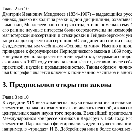
Глава
2
из
10
Дмитрий Иванович Менделеев (1834–1907) – выдающийся русск
однако, далеко выходит за рамки одной дисциплины, охватывая
гимназии, Менделеев рано потерял отца, что не помешало ему 
его ранние научные интересы были сосредоточены на изоморф
магистерской диссертации и стажировки в Гейдельбергском унив
защитил докторскую диссертацию «О соединении спирта с водо
фундаментальным учебником «Основы химии». Именно в процесс
приведшее к формулировке Периодического закона в 1869 году.
консультируя по вопросам нефтепереработки, бездымного поро
скончался в 1907 году от воспаления лёгких, оставив после се
практикой, наукой и промышленностью. Таким образом, личнос
чья биография является ключом к пониманию масштаба и много
3
.
Предпосылки открытия закона
Глава
3
из
10
К середине XIX века химическая наука накопила значительный
элементов, однако их взаимосвязь оставалась неясной, а клас
центральных задач науки того периода. Важнейшей предпосылк
Международном конгрессе химиков в Карлсруэ в 1860 году. Ег
элементов. Параллельно формировались идеи о существовании
например, в «триадах» И.В. Дёберейнера или в более сложных