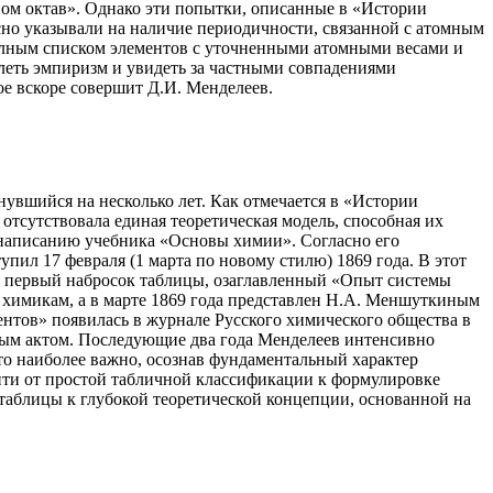
оном октав». Однако эти попытки, описанные в «Истории
сно указывали на наличие периодичности, связанной с атомным
олным списком элементов с уточненными атомными весами и
еть эмпиризм и увидеть за частными совпадениями
ое вскоре совершит Д.И. Менделеев.
увшийся на несколько лет. Как отмечается в «Истории
отсутствовала единая теоретическая модель, способная их
к написанию учебника «Основы химии». Согласно его
ил 17 февраля (1 марта по новому стилю) 1869 года. В этот
ил первый набросок таблицы, озаглавленный «Опыт системы
м химикам, а в марте 1869 года представлен Н.А. Меншуткиным
нтов» появилась в журнале Русского химического общества в
нным актом. Последующие два года Менделеев интенсивно
что наиболее важно, осознав фундаментальный характер
йти от простой табличной классификации к формулировке
таблицы к глубокой теоретической концепции, основанной на