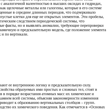
 с аналогичной валентностью в высших оксидах и гидридах,
 как щелочные металлы или галогены, которые в его системе
щенные в середине длинных периодов, что подчеркивало
 пустые клетки для еще не открытых элементов. Эти пробелы,
гическим следствием периодической системы, что
ные факты, но и выявлять аномалии, требующие перепроверки
инамичную и предсказательную модель, где положение элемента
 и по вертикали.
вают ее внутреннюю логику и предсказательную силу.
свойства образуемых ими простых и сложных тел, стоят в
ов в порядке возрастания атомных масс их химические и
камнем всей системы, объясняя закономерности изменения
риводит к образованию вертикальных столбцов – групп.
одство их химического поведения. Как отмечается в «Основах