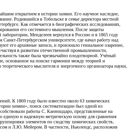
айшим открытием в истории химии. Его научное наследие,
вание. Родившийся в Тобольске в семье директора местной
тербурге. Как отмечается в биографических исследованиях,
рмировании его системного мышления. После защиты
й лаборатории, Менделеев вернулся в Россию и в 1865 году
 Санкт-Петербургском университете, где начал работу над
уют его архивные записи, и произошло гениальное озарение,
 участвуя в развитии отечественной промышленности,
ятельность также была чрезвычайно плодотворной. Учёный
ние, основанное на поиске гармонии между теорией и
 теоретического мыслителя и энергичного организатора науки,
ений. К 1869 году было известно около 63 химических
стории химии», поиск систематизации был одной из
особствовали работы С. Канниццаро, представленные на
ало единую и надежную метрическую основу для сравнения
руппировки элементов по сходству химических свойств,
дсом и Л.Ю. Мейером. В частности, Ньюлендс, расположив