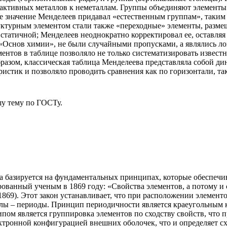
 активных металлов к неметаллам. Группы объединяют элементы
ое значение Менделеев придавал «естественным группам», таким
ктурным элементом стали также «переходные» элементы, разме
статичной; Менделеев неоднократно корректировал ее, оставляя
«Основ химии», не были случайными пропусками, а являлись ло
нтов в таблице позволяло не только систематизировать извест
бразом, классическая таблица Менделеева представляла собой д
истик и позволяло проводить сравнения как по горизонтали, так
у тему
по ГОСТу.
а базируется на фундаментальных принципах, которые обеспечи
ованный ученым в 1869 году: «Свойства элементов, а потому и 
1869). Этот закон устанавливает, что при расположении элемент
алы – периоды. Принцип периодичности является краеугольным 
ом является группировка элементов по сходству свойств, что п
ктронной конфигурацией внешних оболочек, что и определяет сх