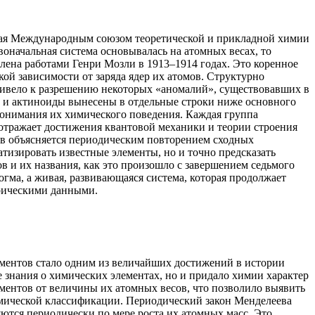
тая Международным союзом теоретической и прикладной химии
воначальная система основывалась на атомных весах, то
лена работами Генри Мозли в 1913–1914 годах. Это коренное
ой зависимости от заряда ядер их атомов. Структурно
привело к разрешению некоторых «аномалий», существовавших в
ды и актиноиды вынесены в отдельные строки ниже основного
 понимания их химического поведения. Каждая группа
отражает достижения квантовой механики и теории строения
тв объясняется периодическим повторением сходных
тизировать известные элементы, но и точно предсказать
 и их названия, как это произошло с завершением седьмого
огма, а живая, развивающаяся система, которая продолжает
ирическими данными.
ентов стало одним из величайших достижений в истории
 знания о химических элементах, но и придало химии характер
ементов от величины их атомных весов, что позволило выявить
имической классификации. Периодический закон Менделеева
ются периодически по мере роста их атомных масс. Это