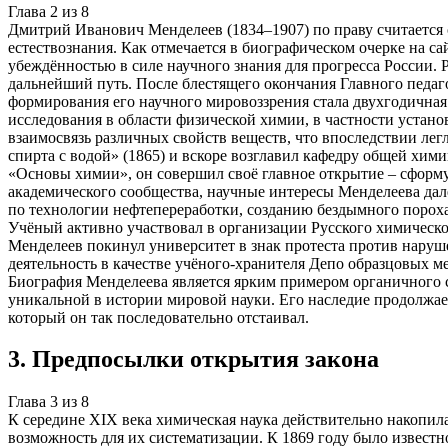
Глава
2
из
8
Дмитрий Иванович Менделеев (1834–1907) по праву считается 
естествознания. Как отмечается в биографическом очерке на с
убеждённостью в силе научного знания для прогресса России. 
дальнейший путь. После блестящего окончания Главного педаг
формирования его научного мировоззрения стала двухгодичная 
исследования в области физической химии, в частности устан
взаимосвязь различных свойств веществ, что впоследствии ле
спирта с водой» (1865) и вскоре возглавил кафедру общей хи
«Основы химии», он совершил своё главное открытие – сформу
академического сообщества, научные интересы Менделеева дал
по технологии нефтепереработки, созданию бездымного пороха,
Учёный активно участвовал в организации Русского химическог
Менделеев покинул университет в знак протеста против нару
деятельность в качестве учёного-хранителя Депо образцовых ме
Биография Менделеева является ярким примером органичного с
уникальной в истории мировой науки. Его наследие продолжае
который он так последовательно отстаивал.
3
.
Предпосылки открытия закона
Глава
3
из
8
К середине XIX века химическая наука действительно накопил
возможность для их систематизации. К 1869 году было известн