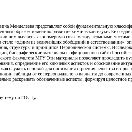
ича Менделеева представляет собой фундаментальную классифик
ренным образом изменило развитие химической науки. Ее создани
лившим выявить закономерную связь между атомными массами э
а стало «одним из величайших обобщений в естествознании», оп
ания, структуры и принципов Периодической системы. Исследова
ии, биографические материалы с официального сайта Российско
ского факультета МГУ. Эти материалы позволяют проследить пут
ования, определение его ключевых аспектов и обоснование акт
олжая служить основой для понимания строения вещества и прог
олюции таблицы от ее первоначального варианта до современных
тельно раскрывать обозначенные аспекты, формируя целостное 
у тему
по ГОСТу.