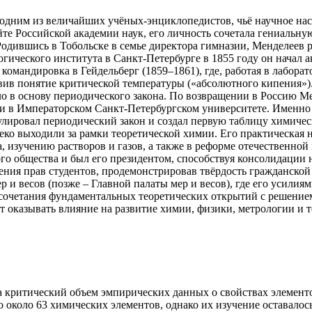
одним из величайших учёных-энциклопедистов, чьё научное нас
айте Российской академии наук, его личность сочетала гениаль
Родившись в Тобольске в семье директора гимназии, Менделеев р
огического института в Санкт-Петербурге в 1855 году он начал
командировка в Гейдельберг (1859–1861), где, работая в лабора
овив понятие критической температуры («абсолютного кипения»)
гло в основу периодического закона. По возвращении в Россию
мии в Императорском Санкт-Петербургском университете. Именно
лировал периодический закон и создал первую таблицу химическ
еко выходили за рамки теоретической химии. Его практическая
 изучению растворов и газов, а также в реформе отечественной
о общества и был его президентом, способствуя консолидации н
шения прав студентов, продемонстрировав твёрдость гражданск
р и весов (позже – Главной палаты мер и весов), где его усилия
очетания фундаментальных теоретических открытий с решением 
т оказывать влияние на развитие химии, физики, метрологии и т
а критический объем эмпирических данных о свойствах элементо
о около 63 химических элементов, однако их изучение оставало