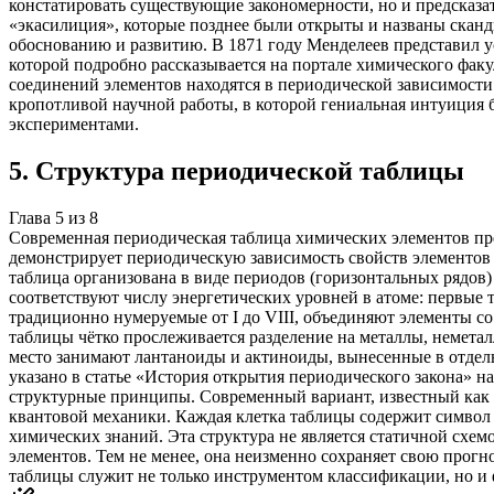
констатировать существующие закономерности, но и предсказат
«экасилиция», которые позднее были открыты и названы скан
обоснованию и развитию. В 1871 году Менделеев представил у
которой подробно рассказывается на портале химического факу
соединений элементов находятся в периодической зависимости 
кропотливой научной работы, в которой гениальная интуиция
экспериментами.
5
.
Структура периодической таблицы
Глава
5
из
8
Современная периодическая таблица химических элементов пре
демонстрирует периодическую зависимость свойств элементов и
таблица организована в виде периодов (горизонтальных рядов)
соответствуют числу энергетических уровней в атоме: первые т
традиционно нумеруемые от I до VIII, объединяют элементы 
таблицы чётко прослеживается разделение на металлы, немета
место занимают лантаноиды и актиноиды, вынесенные в отдель
указано в статье «История открытия периодического закона» 
структурные принципы. Современный вариант, известный как 
квантовой механики. Каждая клетка таблицы содержит символ э
химических знаний. Эта структура не является статичной схе
элементов. Тем не менее, она неизменно сохраняет свою прог
таблицы служит не только инструментом классификации, но и