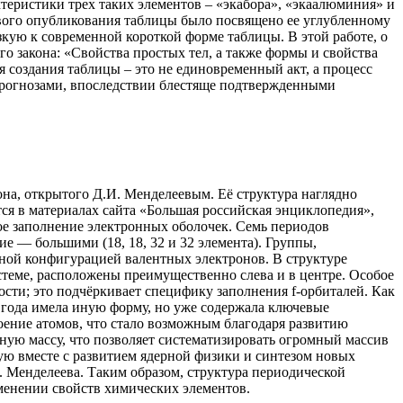
теристики трех таких элементов – «экабора», «экаалюминия» и
рвого опубликования таблицы было посвящено ее углубленному
кую к современной короткой форме таблицы. В этой работе, о
о закона: «Свойства простых тел, а также формы и свойства
 создания таблицы – это не единовременный акт, а процесс
прогнозами, впоследствии блестяще подтвержденными
на, открытого Д.И. Менделеевым. Её структура наглядно
ся в материалах сайта «Большая российская энциклопедия»,
ное заполнение электронных оболочек. Семь периодов
ие — большими (18, 18, 32 и 32 элемента). Группы,
ной конфигурацией валентных электронов. В структуре
стеме, расположены преимущественно слева и в центре. Особое
сти; это подчёркивает специфику заполнения f-орбиталей. Как
9 года имела иную форму, но уже содержала ключевые
ение атомов, что стало возможным благодаря развитию
ную массу, что позволяет систематизировать огромный массив
ую вместе с развитием ядерной физики и синтезом новых
 Менделеева. Таким образом, структура периодической
менении свойств химических элементов.