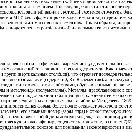
ь свойства неизвестных веществ. Ученый детально описал харак
дием, галлием и германием. Последующее десятилетие после пе
совершенствованный вариант, который уже имел структуру, близ
льтета МГУ, был сформулирован классический вид периодическог
от величины атомных весов элементов». Таким образом, история
 была подкреплена строгой логикой и смелыми теоретическими 
дставляет собой графическое выражение фундаментального зако
 их соединений от величины зарядов ядер атомов. Как отмечает
 и групп (вертикальных столбцов), что отражает последователь
ри являются малыми (содержат 2, 8 и 8 элементов), а последующ
со сходными химическими свойствами, обусловленными аналогич
ллы и металлоиды (полуметаллы). Металлы, преобладающие в си
ные строки под основной таблицей для сохранения её компактно
на портале «Элементы», первоначальная таблица Менделеева 186
длиннопериодная форма, более полно отражает электронное стро
лемента, его атомный номер (заряд ядра) и относительную атом
мой, а представляет собой динамичную модель, эволюционирующ
ностическую и классифицирующую силу, заложенную гением Д.И.
 фундаментальной основой для понимания закономерностей в из