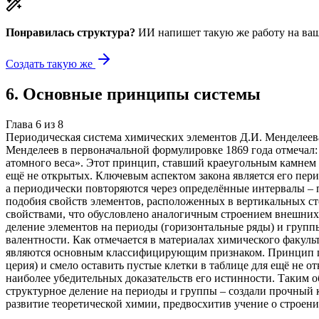
Понравилась структура?
ИИ напишет такую же работу на
ваш
Создать такую же
6
.
Основные принципы системы
Глава
6
из
8
Периодическая система химических элементов Д.И. Менделеева
Менделеев в первоначальной формулировке 1869 года отмечал: 
атомного веса». Этот принцип, ставший краеугольным камнем 
ещё не открытых. Ключевым аспектом закона является его пер
а периодически повторяются через определённые интервалы – 
подобия свойств элементов, расположенных в вертикальных ст
свойствами, что обусловлено аналогичным строением внешних
деление элементов на периоды (горизонтальные ряды) и групп
валентности. Как отмечается в материалах химического факуль
являются основным классифицирующим признаком. Принцип пе
церия) и смело оставить пустые клетки в таблице для ещё не 
наиболее убедительных доказательств его истинности. Таким 
структурное деление на периоды и группы – создали прочный 
развитие теоретической химии, предвосхитив учение о строени