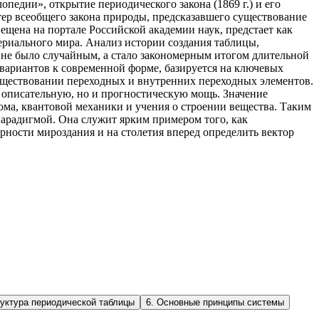
педии», открытие периодического закона (1869 г.) и его
тер всеобщего закона природы, предсказавшего существование
ещена на портале Российской академии наук, предстает как
териального мира. Анализ истории создания таблицы,
е не было случайным, а стало закономерным итогом длительной
вариантов к современной форме, базируется на ключевых
существовании переходных и внутренних переходных элементов.
 описательную, но и прогностическую мощь. Значение
тома, квантовой механики и учения о строении вещества. Таким
парадигмой. Она служит ярким примером того, как
ности мироздания и на столетия вперед определить вектор
уктура периодической таблицы
6
.
Основные принципы системы