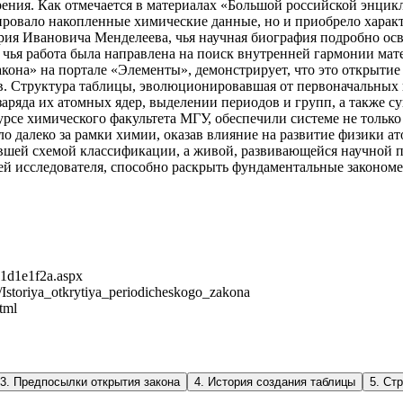
ения. Как отмечается в материалах «Большой российской энцикло
ировало накопленные химические данные, но и приобрело харак
рия Ивановича Менделеева, чья научная биография подробно осв
, чья работа была направлена на поиск внутренней гармонии ма
акона» на портале «Элементы», демонстрирует, что это открыти
в. Структура таблицы, эволюционировавшая от первоначальных 
заряда их атомных ядер, выделении периодов и групп, а также 
рсе химического факультета МГУ, обеспечили системе не только
ло далеко за рамки химии, оказав влияние на развитие физики а
ывшей схемой классификации, а живой, развивающейся научной 
 исследователя, способно раскрыть фундаментальные закономер
c1d1e1f2a.aspx
/Istoriya_otkrytiya_periodicheskogo_zakona
tml
3
.
Предпосылки открытия закона
4
.
История создания таблицы
5
.
Стр