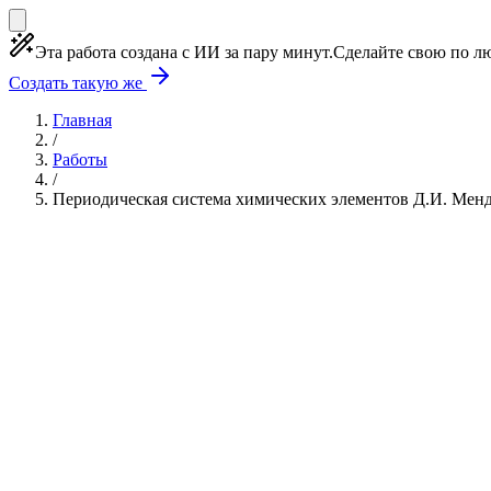
Эта работа создана с ИИ за пару минут.
Сделайте свою по лю
Создать такую же
Главная
/
Работы
/
Периодическая система химических элементов Д.И. Менде
Учебная работа
8 глав
≈10 страниц
5 источников
Создать такую же
Готовая работа по ГОСТу — от 99₽