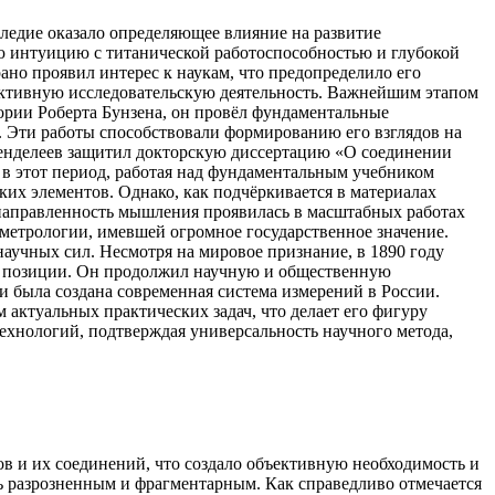
ледие оказало определяющее влияние на развитие
ную интуицию с титанической работоспособностью и глубокой
ано проявил интерес к наукам, что предопределило его
 активную исследовательскую деятельность. Важнейшим этапом
тории Роберта Бунзена, он провёл фундаментальные
. Эти работы способствовали формированию его взглядов на
 Менделеев защитил докторскую диссертацию «О соединении
 в этот период, работая над фундаментальным учебником
их элементов. Однако, как подчёркивается в материалах
 направленность мышления проявилась в масштабных работах
 метрологии, имевшей огромное государственное значение.
аучных сил. Несмотря на мировое признание, в 1890 году
ой позиции. Он продолжил научную и общественную
ми была создана современная система измерений в России.
актуальных практических задач, что делает его фигуру
ехнологий, подтверждая универсальность научного метода,
в и их соединений, что создало объективную необходимость и
сь разрозненным и фрагментарным. Как справедливо отмечается