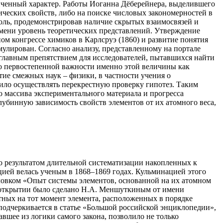
ченный характер. Работы Иоганна Дёберейнера, выделившего
ческих свойств, либо на поиске числовых закономерностей в
оль, продемонстрировав наличие скрытых взаимосвязей и
мени уровень теоретических представлений. Утверждение
 конгрессе химиков в Карлсруэ (1860) и развитие понятия
мулирован. Согласно анализу, представленному на портале
 главным препятствием для исследователей, пытавшихся найти
 о первостепенной важности именно этой величины как
ие смежных наук – физики, в частности учения о
ило осуществлять перекрестную проверку гипотез. Таким
го массива экспериментального материала и прогресса
убинную зависимость свойств элементов от их атомного веса,
 результатом длительной систематизации накопленных к
цией велась ученым в 1868–1869 годах. Кульминацией этого
оловком «Опыт системы элементов, основанной на их атомном
б открытии было сделано Н.А. Меншуткиным от имени
стных на тот момент элемента, расположенных в порядке
подчеркивается в статье «Большой российской энциклопедии»,
вшее из логики самого закона, позволило не только