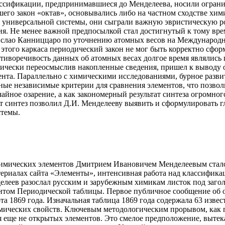
ссификации, предпринимавшиеся до Менделеева, носили ограни
го закон «октав», основывались либо на частном сходстве хими
ю универсальной системы, они сыграли важную эвристическую р
ия. Не менее важной предпосылкой стал достигнутый к тому вре
слао Канниццаро по уточнению атомных весов на Международном
этого каркаса периодический закон не мог быть корректно сфор
тиворечивость данных об атомных весах долгое время являлись
итически переосмыслив накопленные сведения, пришел к выводу
нта. Параллельно с химическими исследованиями, бурное развит
ные независимые критерии для сравнения элементов, что позвол
чайное озарение, а как закономерный результат синтеза огромно
синтез позволил Д.И. Менделееву выявить и сформулировать гл
стемы.
химических элементов Дмитрием Ивановичем Менделеевым стало
териалах сайта «Элементы», интенсивная работа над классифика
нделеев разослал русским и зарубежным химикам листок под заг
иантом Периодической таблицы. Первое публичное сообщение о
та 1869 года. Изначальная таблица 1869 года содержала 63 изве
имических свойств. Ключевым методологическим прорывом, как 
я еще не открытых элементов. Это смелое предположение, вытека