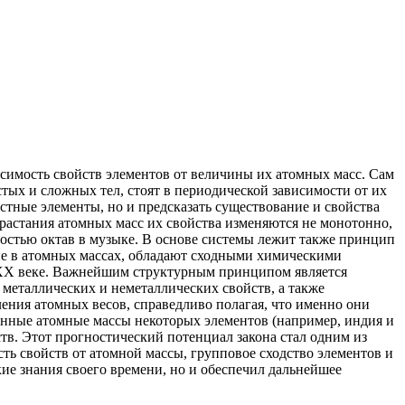
симость свойств элементов от величины их атомных масс. Сам
тых и сложных тел, стоят в периодической зависимости от их
стные элементы, но и предсказать существование и свойства
зрастания атомных масс их свойства изменяются не монотонно,
мостью октав в музыке. В основе системы лежит также принцип
ие в атомных массах, обладают сходными химическими
в XX веке. Важнейшим структурным принципом является
металлических и неметаллических свойств, а также
ления атомных весов, справедливо полагая, что именно они
ные атомные массы некоторых элементов (например, индия и
тв. Этот прогностический потенциал закона стал одним из
ть свойств от атомной массы, групповое сходство элементов и
ие знания своего времени, но и обеспечил дальнейшее