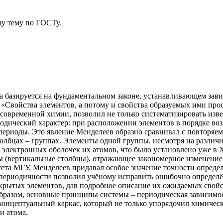
у тему
по ГОСТу.
 базируется на фундаментальном законе, устанавливающем зави
«Свойства элементов, а потому и свойства образуемых ими прос
современной химии, позволил не только систематизировать изве
иодический характер: при расположении элементов в порядке во
периоды. Это явление Менделеев образно сравнивал с повторяе
олбцах – группах. Элементы одной группы, несмотря на различ
 электронных оболочек их атомов, что было установлено уже 
ы (вертикальные столбцы), отражающее закономерное изменение 
тета МГУ, Менделеев придавал особое значение точности опреде
риодичности позволил учёному исправить ошибочно определён
открытых элементов, дав подробное описание их ожидаемых свойс
образом, основные принципы системы – периодическая зависимос
концептуальный каркас, который не только упорядочил химическ
и атома.