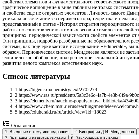
свойствах элементов и фундаментального теоретического прозр
графическое воплощение в виде таблицы не только систематиз
и свойства еще не открытых элементов. Личность самого Дмит
уникальное сочетание экспериментатора, теоретика и педагога
представленный в статье «История открытия периодического з
работы по сопоставлению атомных весов и химических свойст
принципах: периодической зависимости свойств элементов от 
Эти принципы, подробно разобранные на образовательном ресу
системы, как подчеркивается в исследовании «Eduherald», выш
образом, Периодическая система Менделеева является не заст
эмпирическое обобщение, подкрепленное гениальной интуицией
развития целого комплекса естественных наук.
Список литературы
1
.
https://bigenc.ru/chemistry/text/2702279
2
.
https://www.ras.ru/presidents/5a3c3e6c-4a7b-4e3b-8f9a-9b0
3
.
https://elementy.ru/nauchno-populyarnaya_biblioteka/434600
4
.
https://www.chem.msu.ru/rus/teaching/mendeleev/welcome.h
5
.
https://eduherald.ru/ru/article/view?id=18023
Оглавление
1
.
Введение в тему исследования
2
.
Биография Д.И. Менделеева
7
.
Значение и развитие системы
8
.
Заключение и выводы