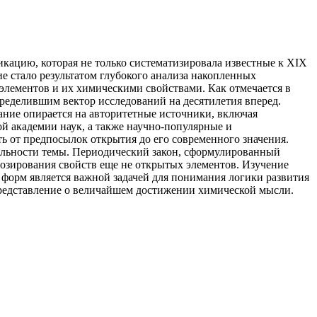
ацию, которая не только систематизировала известные к XIX
е стало результатом глубокого анализа накопленных
лементов и их химическими свойствами. Как отмечается в
ределившим вектор исследований на десятилетия вперед.
ние опирается на авторитетные источники, включая
й академии наук, а также научно-популярные и
ь от предпосылок открытия до его современного значения.
уальности темы. Периодический закон, сформулированный
нозирования свойств еще не открытых элементов. Изучение
 форм является важной задачей для понимания логики развития
представление о величайшем достижении химической мысли.