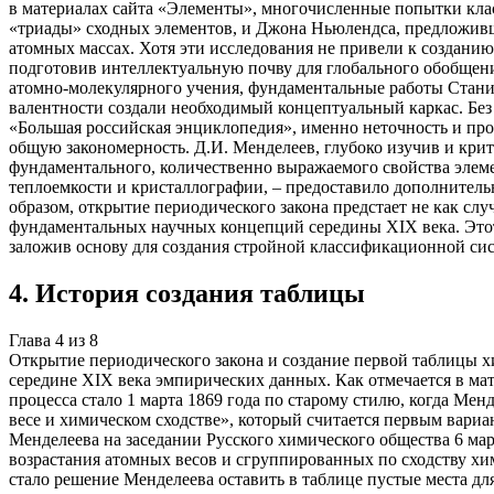
в материалах сайта «Элементы», многочисленные попытки кла
«триады» сходных элементов, и Джона Ньюлендса, предложивше
атомных массах. Хотя эти исследования не привели к создани
подготовив интеллектуальную почву для глобального обобщен
атомно-молекулярного учения, фундаментальные работы Стани
валентности создали необходимый концептуальный каркас. Без 
«Большая российская энциклопедия», именно неточность и про
общую закономерность. Д.И. Менделеев, глубоко изучив и кр
фундаментального, количественно выражаемого свойства элеме
теплоемкости и кристаллографии, – предоставило дополнитель
образом, открытие периодического закона предстает не как слу
фундаментальных научных концепций середины XIX века. Этот 
заложив основу для создания стройной классификационной си
4
.
История создания таблицы
Глава
4
из
8
Открытие периодического закона и создание первой таблицы 
середине XIX века эмпирических данных. Как отмечается в ма
процесса стало 1 марта 1869 года по старому стилю, когда Ме
весе и химическом сходстве», который считается первым вар
Менделеева на заседании Русского химического общества 6 мар
возрастания атомных весов и сгруппированных по сходству х
стало решение Менделеева оставить в таблице пустые места дл