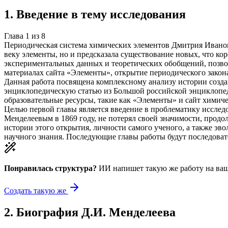
1
.
Введение в тему исследования
Глава
1
из
8
Периодическая система химических элементов Дмитрия Иванов
веку элементы, но и предсказала существование новых, что ко
экспериментальных данных и теоретических обобщений, позво
материалах сайта «Элементы», открытие периодического закон
Данная работа посвящена комплексному анализу истории созд
энциклопедическую статью из Большой российской энциклопед
образовательные ресурсы, такие как «Элементы» и сайт химиче
Целью первой главы является введение в проблематику исслед
Менделеевым в 1869 году, не потерял своей значимости, прод
истории этого открытия, личности самого ученого, а также эв
научного знания. Последующие главы работы будут последова
Понравилась структура?
ИИ напишет такую же работу на
ваш
Создать такую же
2
.
Биография Д.И. Менделеева