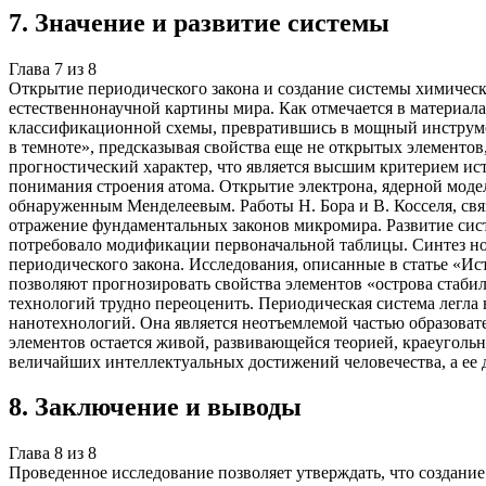
7
.
Значение и развитие системы
Глава
7
из
8
Открытие периодического закона и создание системы химичес
естественнонаучной картины мира. Как отмечается в материала
классификационной схемы, превратившись в мощный инструмен
в темноте», предсказывая свойства еще не открытых элементов
прогностический характер, что является высшим критерием ис
понимания строения атома. Открытие электрона, ядерной моде
обнаруженным Менделеевым. Работы Н. Бора и В. Косселя, свя
отражение фундаментальных законов микромира. Развитие сис
потребовало модификации первоначальной таблицы. Синтез нов
периодического закона. Исследования, описанные в статье «И
позволяют прогнозировать свойства элементов «острова стаби
технологий трудно переоценить. Периодическая система легла в
нанотехнологий. Она является неотъемлемой частью образоват
элементов остается живой, развивающейся теорией, краеуголь
величайших интеллектуальных достижений человечества, а ее 
8
.
Заключение и выводы
Глава
8
из
8
Проведенное исследование позволяет утверждать, что создани