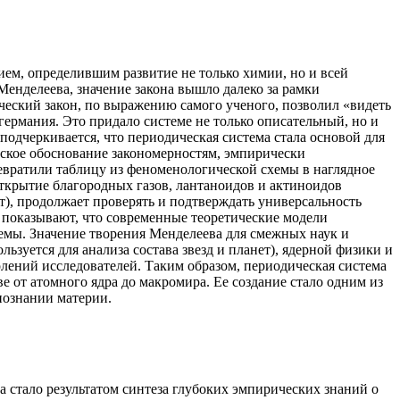
ем, определившим развитие не только химии, но и всей
Менделеева, значение закона вышло далеко за рамки
еский закон, по выражению самого ученого, позволил «видеть
германия. Это придало системе не только описательный, но и
одчеркивается, что периодическая система стала основой для
еское обоснование закономерностям, эмпирически
евратили таблицу из феноменологической схемы в наглядное
ткрытие благородных газов, лантаноидов и актиноидов
т), продолжает проверять и подтверждать универсальность
, показывают, что современные теоретические модели
емы. Значение творения Менделеева для смежных наук и
ьзуется для анализа состава звезд и планет), ядерной физики и
лений исследователей. Таким образом, периодическая система
 от атомного ядра до макромира. Ее создание стало одним из
познании материи.
 стало результатом синтеза глубоких эмпирических знаний о