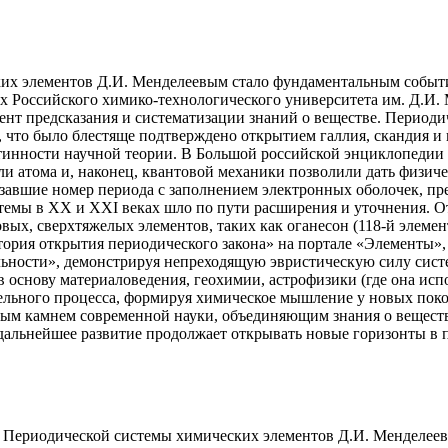
ких элементов Д.И. Менделеевым стало фундаментальным событи
х Российского химико-технологического университета им. Д.И. 
т предсказания и систематизации знаний о веществе. Периодич
, что было блестяще подтверждено открытием галлия, скандия и 
тинности научной теории. В Большой российской энциклопедии п
ли атома и, наконец, квантовой механики позволили дать физич
завшие номер периода с заполнением электронных оболочек, пр
темы в XX и XXI веках шло по пути расширения и уточнения. О
ых, сверхтяжелых элементов, таких как оганесон (118-й элемен
стория открытия периодического закона» на портале «Элементы»
льности», демонстрируя непреходящую эвристическую силу сист
 основу материаловедения, геохимии, астрофизики (где она испол
ельного процесса, формируя химическое мышление у новых поко
ным камнем современной науки, объединяющим знания о веществе
дальнейшее развитие продолжает открывать новые горизонты в 
е Периодической системы химических элементов Д.И. Менделеева