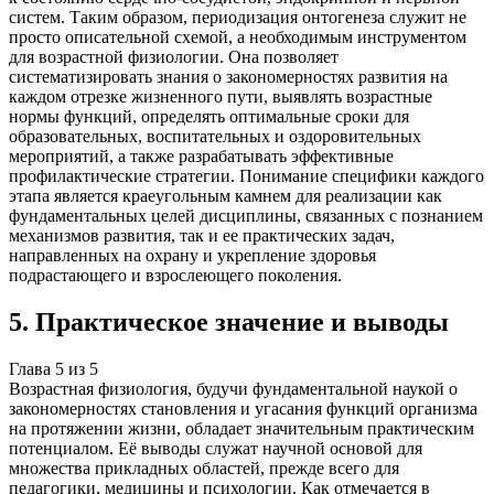
систем. Таким образом, периодизация онтогенеза служит не
просто описательной схемой, а необходимым инструментом
для возрастной физиологии. Она позволяет
систематизировать знания о закономерностях развития на
каждом отрезке жизненного пути, выявлять возрастные
нормы функций, определять оптимальные сроки для
образовательных, воспитательных и оздоровительных
мероприятий, а также разрабатывать эффективные
профилактические стратегии. Понимание специфики каждого
этапа является краеугольным камнем для реализации как
фундаментальных целей дисциплины, связанных с познанием
механизмов развития, так и ее практических задач,
направленных на охрану и укрепление здоровья
подрастающего и взрослеющего поколения.
5
.
Практическое значение и выводы
Глава
5
из
5
Возрастная физиология, будучи фундаментальной наукой о
закономерностях становления и угасания функций организма
на протяжении жизни, обладает значительным практическим
потенциалом. Её выводы служат научной основой для
множества прикладных областей, прежде всего для
педагогики, медицины и психологии. Как отмечается в