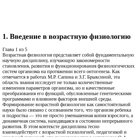
Учебная работа
5 глав
≈7 страниц
5 источников
Создать такую же
Готовая работа по ГОСТу — от 99₽
1
.
Введение в возрастную физиологию
Глава
1
из
5
Возрастная физиология представляет собой фундаментальную
научную дисциплину, изучающую закономерности
становления, развития и функционирования физиологических
систем организма на протяжении всего онтогенеза. Как
отмечается в работах М.Р. Сапина и З.Г. Брыксиной, эта
область знания исследует не только количественные
изменения параметров организма, но и качественные
преобразования его функций, обусловленные генетическими
программами и влиянием факторов внешней среды.
Формирование возрастной физиологии как самостоятельной
науки было связано с осознанием того, что организм ребенка
и подростка — это не просто уменьшенная копия взрослого, а
динамичная система, находящаяся в состоянии непрерывного
развития. В этом контексте дисциплина тесно
взаимодействует с возрастной психологией, педагогикой и