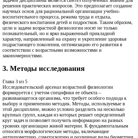
задачей дисциплины является синтез полученных знаний для
решения практических вопросов. Это предполагает создание
научных основ для рациональной организации учебно-
воспитательного процесса, режима труда и отдыха,
физического воспитания детей и подростков. Таким образом,
цели и задачи возрастной физиологии носят не только
познавательный, но и ярко выраженный прикладной
характер, направленный на охрану и укрепление здоровья
подрастающего поколения, оптимизацию его развития в
соответствии с возрастными возможностями и
закономерностями.
3
.
Методы исследования
Глава
3
из
5
Исследовательский арсенал возрастной физиологии
формируется с учетом специфики ее объекта –
развивающегося организма, что требует особого подхода к
выбору и применению методик. Методы, используемые в
этой дисциплине, можно условно разделить на несколько
крупных групп, каждая из которых решает определенный
круг задач и позволяет получить информацию на разных
уровнях организации живой материи. К фундаментальным
относятся морфологические методы, включающие
антропометрию, соматоскопию и различные виды биометрии,