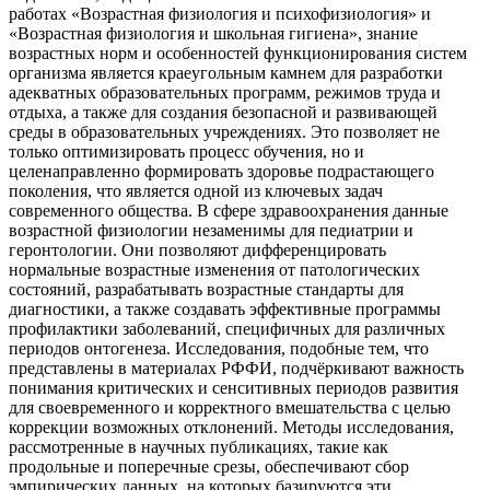
работах «Возрастная физиология и психофизиология» и
«Возрастная физиология и школьная гигиена», знание
возрастных норм и особенностей функционирования систем
организма является краеугольным камнем для разработки
адекватных образовательных программ, режимов труда и
отдыха, а также для создания безопасной и развивающей
среды в образовательных учреждениях. Это позволяет не
только оптимизировать процесс обучения, но и
целенаправленно формировать здоровье подрастающего
поколения, что является одной из ключевых задач
современного общества. В сфере здравоохранения данные
возрастной физиологии незаменимы для педиатрии и
геронтологии. Они позволяют дифференцировать
нормальные возрастные изменения от патологических
состояний, разрабатывать возрастные стандарты для
диагностики, а также создавать эффективные программы
профилактики заболеваний, специфичных для различных
периодов онтогенеза. Исследования, подобные тем, что
представлены в материалах РФФИ, подчёркивают важность
понимания критических и сенситивных периодов развития
для своевременного и корректного вмешательства с целью
коррекции возможных отклонений. Методы исследования,
рассмотренные в научных публикациях, такие как
продольные и поперечные срезы, обеспечивают сбор
эмпирических данных, на которых базируются эти