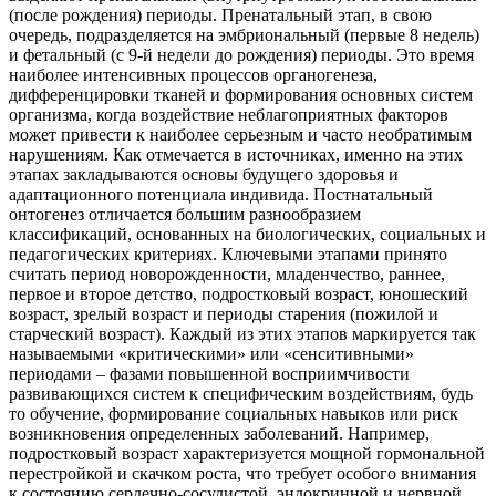
(после рождения) периоды. Пренатальный этап, в свою
очередь, подразделяется на эмбриональный (первые 8 недель)
и фетальный (с 9-й недели до рождения) периоды. Это время
наиболее интенсивных процессов органогенеза,
дифференцировки тканей и формирования основных систем
организма, когда воздействие неблагоприятных факторов
может привести к наиболее серьезным и часто необратимым
нарушениям. Как отмечается в источниках, именно на этих
этапах закладываются основы будущего здоровья и
адаптационного потенциала индивида. Постнатальный
онтогенез отличается большим разнообразием
классификаций, основанных на биологических, социальных и
педагогических критериях. Ключевыми этапами принято
считать период новорожденности, младенчество, раннее,
первое и второе детство, подростковый возраст, юношеский
возраст, зрелый возраст и периоды старения (пожилой и
старческий возраст). Каждый из этих этапов маркируется так
называемыми «критическими» или «сенситивными»
периодами – фазами повышенной восприимчивости
развивающихся систем к специфическим воздействиям, будь
то обучение, формирование социальных навыков или риск
возникновения определенных заболеваний. Например,
подростковый возраст характеризуется мощной гормональной
перестройкой и скачком роста, что требует особого внимания
к состоянию сердечно-сосудистой, эндокринной и нервной