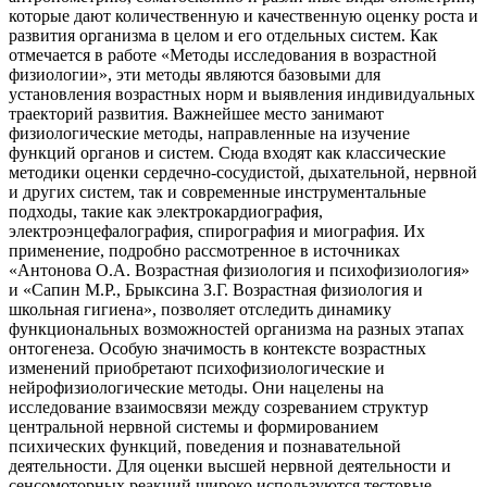
которые дают количественную и качественную оценку роста и
развития организма в целом и его отдельных систем. Как
отмечается в работе «Методы исследования в возрастной
физиологии», эти методы являются базовыми для
установления возрастных норм и выявления индивидуальных
траекторий развития. Важнейшее место занимают
физиологические методы, направленные на изучение
функций органов и систем. Сюда входят как классические
методики оценки сердечно-сосудистой, дыхательной, нервной
и других систем, так и современные инструментальные
подходы, такие как электрокардиография,
электроэнцефалография, спирография и миография. Их
применение, подробно рассмотренное в источниках
«Антонова О.А. Возрастная физиология и психофизиология»
и «Сапин М.Р., Брыксина З.Г. Возрастная физиология и
школьная гигиена», позволяет отследить динамику
функциональных возможностей организма на разных этапах
онтогенеза. Особую значимость в контексте возрастных
изменений приобретают психофизиологические и
нейрофизиологические методы. Они нацелены на
исследование взаимосвязи между созреванием структур
центральной нервной системы и формированием
психических функций, поведения и познавательной
деятельности. Для оценки высшей нервной деятельности и
сенсомоторных реакций широко используются тестовые