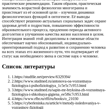
практические рекомендации. Таким образом, практическая
значимость возрастной физиологии многогранна и
проистекает из её основной цели – изучения динамики
физиологических функций в онтогенезе. Её выводы
способствуют решению актуальных социальных задач: охране
здоровья детей и подростков, повышению эффективности
образовательного процесса, продлению периода активного
долголетия и улучшению качества жизни населения в целом.
Интеграция знаний этой дисциплины в смежные области
обеспечивает научно обоснованный, индивидуально-
ориентированный подход к развитию и сохранению человека
на всех этапах его жизненного пути, что подтверждает её
статус как необходимого звена в системе наук о человеке.
Список литературы
1
.
https://studfile.net/preview/6329394/
2
.
https://www.studmed.ru/antonova-oa-vozrastnaya-
fiziologiya-i-psihofiziologiya_1c5e5c7c953.html
3
.
https://www.studmed.ru/sapin-mr-bryksina-zb-vozrastnaya-
fiziologiya-i-shkolnaya-gigiena_ee5f6c7c953.html
4
.
https://www.rfbr.ru/rffi/ru/books/o_21030
5
.
https://cyberleninka.ru/article/v/metody-issledovaniya-v-
vozrastnoy-fiziologii