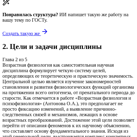
Понравилась структура?
ИИ напишет такую же работу на
вашу тему
по ГОСТу.
Создать такую же
2
.
Цели и задачи дисциплины
Глава
2
из
5
Возрастная физиология как самостоятельная научная
дисциплина формулирует четкую систему целей,
определяющих ее теоретическую и практическую значимость.
Центральной целью является изучение закономерностей
становления и развития физиологических функций организма
на протяжении всего онтогенеза, от пренатального периода до
старости. Как отмечается в работе «Возрастная физиология и
психофизиология» (Антонова О.А.), это предполагает не
просто фиксацию изменений, а выявление причинно-
следственных связей и механизмов, лежащих в основе
возрастных преобразований. Достижение этой цели позволяет
перейти от описания феноменов к их научному объяснению,
что составляет основу фундаментального знания. Исходя из
этой генеральной цели, выстраивается комплекс конкретных