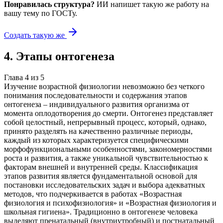
Понравилась структура?
ИИ напишет такую же работу на
вашу тему
по ГОСТу.
Создать такую же
4
.
Этапы онтогенеза
Глава
4
из
5
Изучение возрастной физиологии невозможно без четкого
понимания последовательности и содержания этапов
онтогенеза – индивидуального развития организма от
момента оплодотворения до смерти. Онтогенез представляет
собой целостный, непрерывный процесс, который, однако,
принято разделять на качественно различные периоды,
каждый из которых характеризуется специфическими
морфофункциональными особенностями, закономерностями
роста и развития, а также уникальной чувствительностью к
факторам внешней и внутренней среды. Классификация
этапов развития является фундаментальной основой для
постановки исследовательских задач и выбора адекватных
методов, что подчеркивается в работах «Возрастная
физиология и психофизиология» и «Возрастная физиология и
школьная гигиена». Традиционно в онтогенезе человека
выделяют пренатальный (внутриутробный) и постнатальный