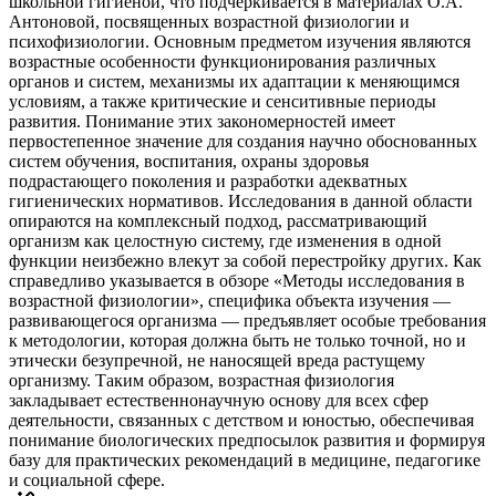
школьной гигиеной, что подчеркивается в материалах О.А.
Антоновой, посвященных возрастной физиологии и
психофизиологии. Основным предметом изучения являются
возрастные особенности функционирования различных
органов и систем, механизмы их адаптации к меняющимся
условиям, а также критические и сенситивные периоды
развития. Понимание этих закономерностей имеет
первостепенное значение для создания научно обоснованных
систем обучения, воспитания, охраны здоровья
подрастающего поколения и разработки адекватных
гигиенических нормативов. Исследования в данной области
опираются на комплексный подход, рассматривающий
организм как целостную систему, где изменения в одной
функции неизбежно влекут за собой перестройку других. Как
справедливо указывается в обзоре «Методы исследования в
возрастной физиологии», специфика объекта изучения —
развивающегося организма — предъявляет особые требования
к методологии, которая должна быть не только точной, но и
этически безупречной, не наносящей вреда растущему
организму. Таким образом, возрастная физиология
закладывает естественнонаучную основу для всех сфер
деятельности, связанных с детством и юностью, обеспечивая
понимание биологических предпосылок развития и формируя
базу для практических рекомендаций в медицине, педагогике
и социальной сфере.