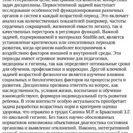
задач дисциплины. Первостепенной задачей выступает
исследование особенностей функционирования различных
органов и систем в каждый возрастной период. Это включает
анализ как количественных показателей (например, частоты
сердечных сокращений, жизненной емкости легких), так и
качественных перестроек в регуляции функций. Важной
задачей, подчеркиваемой в материалах Studfile.net, является
установление критических или сенситивных периодов
развития, когда организм наиболее восприимчив к
воздействию факторов внешней и внутренней среды. Эти
периоды имеют огромное значение для педагогики,
медицины и гигиены, так как определяют оптимальные сроки
для обучения, профилактики и коррекции. Другой ключевой
задачей возрастной физиологии является изучение влияния
социальных и биологических факторов на процессы роста и
развития. Дисциплина призвана ответить на вопрос, как
наследственность, условия жизни, воспитание и обучение
взаимодействуют, формируя индивидуальный путь развития
ребенка. В этом контексте особую актуальность приобретает
задача разработки возрастных норм и критериев оценки
здоровья, что отражено в трудах Сапина М.Р. и Брыксиной З.Г.
по школьной гигиене. Без таких научно обоснованных
нормативов невозможна объективная диагностика состояния
организма и выявление отклонений. Наконец, интегративной