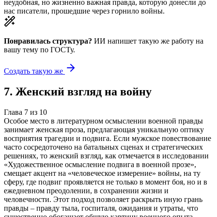
неудобная, но жизненно важная правда, которую донесли до
нас писатели, прошедшие через горнило войны.
Понравилась структура?
ИИ напишет такую же работу на
вашу тему
по ГОСТу.
Создать такую же
7
.
Женский взгляд на войну
Глава
7
из
10
Особое место в литературном осмыслении военной правды
занимает женская проза, предлагающая уникальную оптику
восприятия трагедии и подвига. Если мужское повествование
часто сосредоточено на батальных сценах и стратегических
решениях, то женский взгляд, как отмечается в исследовании
«Художественное осмысление подвига в военной прозе»,
смещает акцент на «человеческое измерение» войны, на ту
сферу, где подвиг проявляется не только в момент боя, но и в
ежедневном преодолении, в сохранении жизни и
человечности. Этот подход позволяет раскрыть иную грань
правды – правду тыла, госпиталя, ожидания и утраты, что
существенно обогащает общую картину военного опыта.