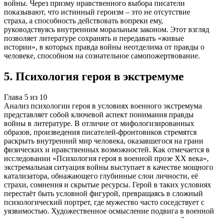
войны. Через призму нравственного выбора писатели
показывают, что истинный героизм – это не отсутствие
страха, а способность действовать вопреки ему,
руководствуясь внутренним моральным законом. Этот взгляд
позволяет литературе сохранять и передавать «живые
истории», в которых правда войны неотделима от правды о
человеке, способном на сознательное самопожертвование.
5
.
Психология героя в экстремуме
Глава
5
из
10
Анализ психологии героя в условиях военного экстремума
представляет собой ключевой аспект понимания правды
войны в литературе. В отличие от мифологизированных
образов, произведения писателей-фронтовиков стремятся
раскрыть внутренний мир человека, оказавшегося на грани
физических и нравственных возможностей. Как отмечается в
исследовании «Психология героя в военной прозе ХХ века»,
экстремальная ситуация войны выступает в качестве мощного
катализатора, обнажающего глубинные слои личности, её
страхи, сомнения и скрытые ресурсы. Герой в таких условиях
перестаёт быть условной фигурой, превращаясь в сложный
психологический портрет, где мужество часто соседствует с
уязвимостью. Художественное осмысление подвига в военной