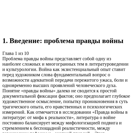
Учебная работа
10 глав
≈13 страниц
5
источников
Создать такую же
Готовая работа по ГОСТу — от 99₽
1
.
Введение: проблема правды войны
Глава
1
из
10
Проблема правды войны представляет собой одну из
наиболее сложных и многогранных тем в литературоведении
и культурологии. Война как экзистенциальный опыт ставит
перед художником слова фундаментальный вопрос о
возможности адекватной передачи пережитого ужаса, боли и
одновременно высших проявлений человеческого духа.
Понятие «правды войны» далеко не сводится к простой
документальной фиксации фактов; оно предполагает глубокое
художественное осмысление, попытку проникновения в суть
трагического опыта, его нравственных и психологических
измерений. Как отмечается в исследовании «Правда войны в
литературе: от мифа к реальности», литература о войне
постоянно балансирует между мифологизацией подвига и
стремлением к беспощадной реалистичности, между