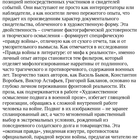
позицией непосредственных участников и свидетелей
событий. Они выступают не просто как интерпретаторы или
наблюдатели, а как носители лично пережитого опыта, что
придает их произведениям характер документального
свидетельства, облеченного в художественную форму. Эта
двойственность – сочетание фактографической достоверности
и творческого осмысления – формирует специфическую
«правду войны», отличную как от сухого отчета, так и от
умозрительного вымысла. Как отмечается в исследовании
«Правда войны в литературе: от мифа к реальности», именно
личный опыт автора становится тем фильтром, который
отделяет мифологизированные нарративы от подлинного,
часто трагического и противоречивого, содержания военных
лет. Творчество таких авторов, как Василь Быков, Константин
Воробьев, Виктор Астафьев, Григорий Бакланов, основано на
глубоко личном переживании фронтовой реальности. Их
проза, как подчеркивается в работе «Художественное
осмысление подвига в военной прозе», избегает глянцевой
героизации, обращаясь к сложной внутренней работе
человека на войне. Подвиг в их изображении – не заранее
спланированный акт, а часто мгновенный нравственный
выбор в экстремальных условиях, рожденный из
повседневного солдатского долга и товарищества. Эта
«окопная правда», увиденная изнутри, противостояла
официальной, парадной версии войны, предлагая читателю не