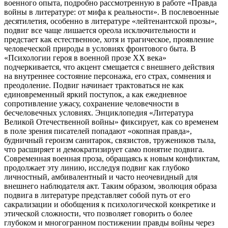
военного опыта, подробно рассмотренную в работе «Правда
войны в литературе: от мифа к реальности». В послевоенные
десятилетия, особенно в литературе «лейтенантской прозы»,
подвиг все чаще лишается ореола исключительности и
предстает как естественное, хотя и трагическое, проявление
человеческой природы в условиях фронтового быта. В
«Психологии героя в военной прозе XX века»
подчеркивается, что акцент смещается с внешнего действия
на внутреннее состояние персонажа, его страх, сомнения и
преодоление. Подвиг начинает трактоваться не как
единовременный яркий поступок, а как ежедневное
сопротивление ужасу, сохранение человечности в
бесчеловечных условиях. Энциклопедия «Литература
Великой Отечественной войны» фиксирует, как со временем
в поле зрения писателей попадают «окопная правда»,
будничный героизм санитарок, связистов, тружеников тыла,
что расширяет и демократизирует само понятие подвига.
Современная военная проза, обращаясь к новым конфликтам,
продолжает эту линию, исследуя подвиг как глубоко
личностный, амбивалентный и часто неочевидный для
внешнего наблюдателя акт. Таким образом, эволюция образа
подвига в литературе представляет собой путь от его
сакрализации и обобщения к психологической конкретике и
этической сложности, что позволяет говорить о более
глубоком и многогранном постижении правды войны через