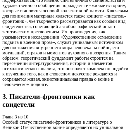
подчеркивается, что именно синтез личного свидетельства и
художественного обобщения порождает те «живые истории»,
которые становятся основой коллективной памяти. Ключевым
для понимания материала является также концепт «писатель-
фронтовик», чье творчество рассматривается как особый вид
свидетельства, сочетающий автобиографический опыт с
эстетическим претворением. Их произведения, как
указывается в исследовании «Художественное осмысление
подвига в военной прозе», служат уникальным источником
для постижения внутреннего мира человека на войне, его
мотиваций, страхов и моментов духовного прозрения. Таким
образом, теоретический фундамент работы строится на
пересечении литературоведения, истории и элементов
психологического анализа, что позволяет комплексно подойти
к изучению того, как в словесном искусстве рождается и
сохраняется живая, экзистенциальная правда о войне и
человеческом подвиге.
3
.
Писатели-фронтовики как
свидетели
Глава
3
из
10
Особый статус писателей-фронтовиков в литературе о
Великой Отечественной войне определяется их уникальной