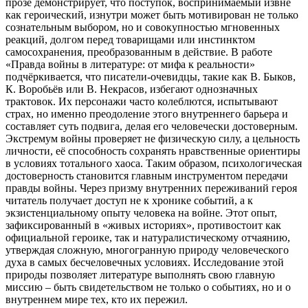
прозе демонстрирует, что поступок, воспринимаемый извне
как героический, изнутри может быть мотивирован не только
сознательным выбором, но и совокупностью мгновенных
реакций, долгом перед товарищами или инстинктом
самосохранения, преобразованным в действие. В работе
«Правда войны в литературе: от мифа к реальности»
подчёркивается, что писатели-очевидцы, такие как В. Быков,
К. Воробьёв или В. Некрасов, избегают однозначных
трактовок. Их персонажи часто колеблются, испытывают
страх, но именно преодоление этого внутреннего барьера и
составляет суть подвига, делая его человечески достоверным.
Экстремум войны проверяет не физическую силу, а цельность
личности, её способность сохранять нравственные ориентиры
в условиях тотального хаоса. Таким образом, психологическая
достоверность становится главным инструментом передачи
правды войны. Через призму внутренних переживаний героя
читатель получает доступ не к хронике событий, а к
экзистенциальному опыту человека на войне. Этот опыт,
зафиксированный в «живых историях», противостоит как
официальной героике, так и натуралистическому отчаянию,
утверждая сложную, многогранную природу человеческого
духа в самых бесчеловечных условиях. Исследование этой
природы позволяет литературе выполнять свою главную
миссию – быть свидетельством не только о событиях, но и о
внутреннем мире тех, кто их пережил.