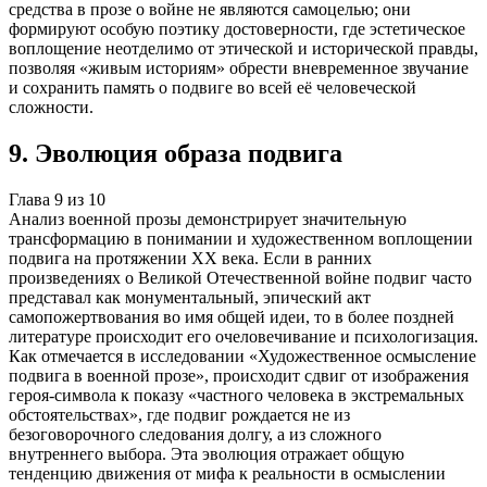
средства в прозе о войне не являются самоцелью; они
формируют особую поэтику достоверности, где эстетическое
воплощение неотделимо от этической и исторической правды,
позволяя «живым историям» обрести вневременное звучание
и сохранить память о подвиге во всей её человеческой
сложности.
9
.
Эволюция образа подвига
Глава
9
из
10
Анализ военной прозы демонстрирует значительную
трансформацию в понимании и художественном воплощении
подвига на протяжении XX века. Если в ранних
произведениях о Великой Отечественной войне подвиг часто
представал как монументальный, эпический акт
самопожертвования во имя общей идеи, то в более поздней
литературе происходит его очеловечивание и психологизация.
Как отмечается в исследовании «Художественное осмысление
подвига в военной прозе», происходит сдвиг от изображения
героя-символа к показу «частного человека в экстремальных
обстоятельствах», где подвиг рождается не из
безоговорочного следования долгу, а из сложного
внутреннего выбора. Эта эволюция отражает общую
тенденцию движения от мифа к реальности в осмыслении