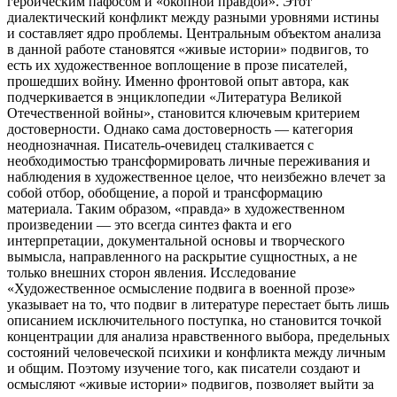
героическим пафосом и «окопной правдой». Этот
диалектический конфликт между разными уровнями истины
и составляет ядро проблемы. Центральным объектом анализа
в данной работе становятся «живые истории» подвигов, то
есть их художественное воплощение в прозе писателей,
прошедших войну. Именно фронтовой опыт автора, как
подчеркивается в энциклопедии «Литература Великой
Отечественной войны», становится ключевым критерием
достоверности. Однако сама достоверность — категория
неоднозначная. Писатель-очевидец сталкивается с
необходимостью трансформировать личные переживания и
наблюдения в художественное целое, что неизбежно влечет за
собой отбор, обобщение, а порой и трансформацию
материала. Таким образом, «правда» в художественном
произведении — это всегда синтез факта и его
интерпретации, документальной основы и творческого
вымысла, направленного на раскрытие сущностных, а не
только внешних сторон явления. Исследование
«Художественное осмысление подвига в военной прозе»
указывает на то, что подвиг в литературе перестает быть лишь
описанием исключительного поступка, но становится точкой
концентрации для анализа нравственного выбора, предельных
состояний человеческой психики и конфликта между личным
и общим. Поэтому изучение того, как писатели создают и
осмысляют «живые истории» подвигов, позволяет выйти за