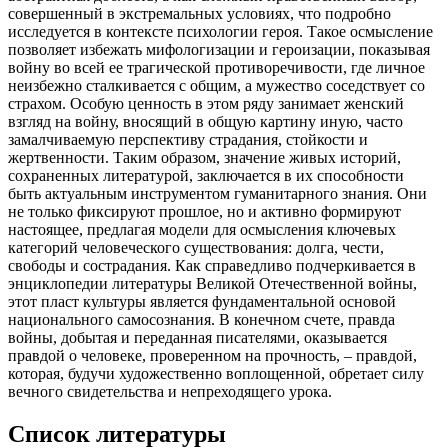
совершенный в экстремальных условиях, что подробно
исследуется в контексте психологии героя. Такое осмысление
позволяет избежать мифологизации и героизации, показывая
войну во всей ее трагической противоречивости, где личное
неизбежно сталкивается с общим, а мужество соседствует со
страхом. Особую ценность в этом ряду занимает женский
взгляд на войну, вносящий в общую картину иную, часто
замалчиваемую перспективу страдания, стойкости и
жертвенности. Таким образом, значение живых историй,
сохраненных литературой, заключается в их способности
быть актуальным инструментом гуманитарного знания. Они
не только фиксируют прошлое, но и активно формируют
настоящее, предлагая модели для осмысления ключевых
категорий человеческого существования: долга, чести,
свободы и сострадания. Как справедливо подчеркивается в
энциклопедии литературы Великой Отечественной войны,
этот пласт культуры является фундаментальной основой
национального самосознания. В конечном счете, правда
войны, добытая и переданная писателями, оказывается
правдой о человеке, проверенном на прочность, – правдой,
которая, будучи художественно воплощенной, обретает силу
вечного свидетельства и непреходящего урока.
Список литературы