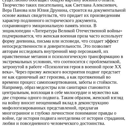
Творчество таких писательниц, как Светлана Алексиевич,
Вера Панова или Юлия Друнина, строится на документальной
основе живых свидетельств, что придает их произведениям
характер подлинного исторического документа,
сохраняющего эмоциональную память эпохи. В
энциклопедии «Литература Великой Отечественной войны»
подчеркивается, что женская военная проза часто использует
форму дневника, письма или исповеди, что создает эффект
непосредственности и доверительности. Это позволяет
авторам исследовать внутренний мир персонажей, их
нравственные метания и психологическую трансформацию в
экстремальных условиях, что соотносится с проблематикой,
затронутой в работе «Психология героя в военной прозе ХХ
века». Через призму женского восприятия подвиг предстает
не как единичный акт героизма, а как протяженный во
времени процесс самопожертвования, заботы и стойкости.
Например, образ медсестры или санитарки становится
центральным, воплощая в себе милосердие и мужество как
две стороны одного подвига. Таким образом, женский взгляд
на войну вносит неоценимый вклад в деконструкцию
мифологизированных представлений, предлагая
многогранное и глубоко личностное понимание правды о
войне, где история подвига неотделима от истории страдания,
любви и повседневного человеческого достоинства.