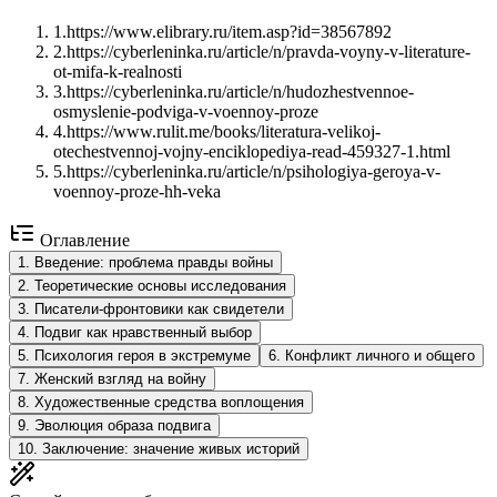
1
.
https://www.elibrary.ru/item.asp?id=38567892
2
.
https://cyberleninka.ru/article/n/pravda-voyny-v-literature-
ot-mifa-k-realnosti
3
.
https://cyberleninka.ru/article/n/hudozhestvennoe-
osmyslenie-podviga-v-voennoy-proze
4
.
https://www.rulit.me/books/literatura-velikoj-
otechestvennoj-vojny-enciklopediya-read-459327-1.html
5
.
https://cyberleninka.ru/article/n/psihologiya-geroya-v-
voennoy-proze-hh-veka
Оглавление
1
.
Введение: проблема правды войны
2
.
Теоретические основы исследования
3
.
Писатели-фронтовики как свидетели
4
.
Подвиг как нравственный выбор
5
.
Психология героя в экстремуме
6
.
Конфликт личного и общего
7
.
Женский взгляд на войну
8
.
Художественные средства воплощения
9
.
Эволюция образа подвига
10
.
Заключение: значение живых историй