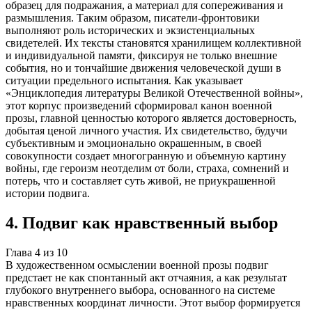
образец для подражания, а материал для сопереживания и
размышления. Таким образом, писатели-фронтовики
выполняют роль исторических и экзистенциальных
свидетелей. Их тексты становятся хранилищем коллективной
и индивидуальной памяти, фиксируя не только внешние
события, но и тончайшие движения человеческой души в
ситуации предельного испытания. Как указывает
«Энциклопедия литературы Великой Отечественной войны»,
этот корпус произведений сформировал канон военной
прозы, главной ценностью которого является достоверность,
добытая ценой личного участия. Их свидетельство, будучи
субъективным и эмоционально окрашенным, в своей
совокупности создает многогранную и объемную картину
войны, где героизм неотделим от боли, страха, сомнений и
потерь, что и составляет суть живой, не приукрашенной
истории подвига.
4
.
Подвиг как нравственный выбор
Глава
4
из
10
В художественном осмыслении военной прозы подвиг
предстает не как спонтанный акт отчаяния, а как результат
глубокого внутреннего выбора, основанного на системе
нравственных координат личности. Этот выбор формируется