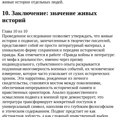
живые истории отдельных людей.
10
.
Заключение: значение живых
историй
Глава
10
из
10
Проведенное исследование позволяет утверждать, что живые
истории о подвигах, запечатленные в творчестве писателей,
представляют собой не просто литературный материал, а
уникальную форму сохранения и передачи исторической
правды. Как отмечается в работе «Правда войны в литературе:
от мифа к реальности», именно через призму
индивидуального, субъективного опыта раскрывается
подлинная многомерность военных событий, их человеческое
измерение, которое часто ускользает от сухих исторических
хроник. Эти нарративы, рожденные из личного
свидетельства, становятся мостом между поколениями,
обеспечивая непрерывность исторической памяти и
нравственных ориентиров. Анализ художественного
осмысления подвига в военной прзе демонстрирует, что
литература трансформирует конкретный поступок в
универсальный символ, наполняя его глубоким философским
и этическим содержанием. Подвиг предстает не как
абстрактная доблесть, а как сложный нравственный выбор,