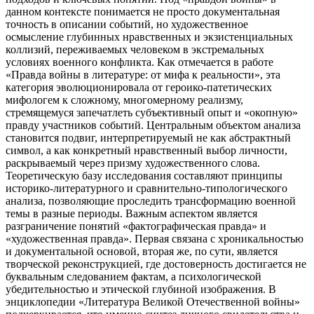
данном контексте понимается не просто документальная
точность в описании событий, но художественное
осмысление глубинных нравственных и экзистенциальных
коллизий, переживаемых человеком в экстремальных
условиях военного конфликта. Как отмечается в работе
«Правда войны в литературе: от мифа к реальности», эта
категория эволюционировала от героико-патетических
мифологем к сложному, многомерному реализму,
стремящемуся запечатлеть субъективный опыт и «окопную»
правду участников событий. Центральным объектом анализа
становится подвиг, интерпретируемый не как абстрактный
символ, а как конкретный нравственный выбор личности,
раскрываемый через призму художественного слова.
Теоретическую базу исследования составляют принципы
историко-литературного и сравнительно-типологического
анализа, позволяющие проследить трансформацию военной
темы в разные периоды. Важным аспектом является
разграничение понятий «фактографическая правда» и
«художественная правда». Первая связана с хроникальностью
и документальной основой, вторая же, по сути, является
творческой реконструкцией, где достоверность достигается не
буквальным следованием фактам, а психологической
убедительностью и этической глубиной изображения. В
энциклопедии «Литература Великой Отечественной войны»