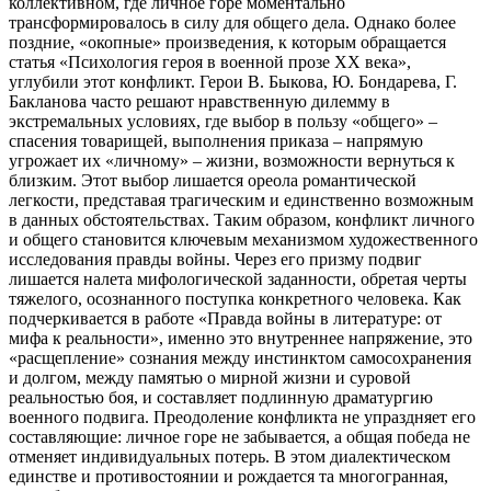
коллективном, где личное горе моментально
трансформировалось в силу для общего дела. Однако более
поздние, «окопные» произведения, к которым обращается
статья «Психология героя в военной прозе XX века»,
углубили этот конфликт. Герои В. Быкова, Ю. Бондарева, Г.
Бакланова часто решают нравственную дилемму в
экстремальных условиях, где выбор в пользу «общего» –
спасения товарищей, выполнения приказа – напрямую
угрожает их «личному» – жизни, возможности вернуться к
близким. Этот выбор лишается ореола романтической
легкости, представая трагическим и единственно возможным
в данных обстоятельствах. Таким образом, конфликт личного
и общего становится ключевым механизмом художественного
исследования правды войны. Через его призму подвиг
лишается налета мифологической заданности, обретая черты
тяжелого, осознанного поступка конкретного человека. Как
подчеркивается в работе «Правда войны в литературе: от
мифа к реальности», именно это внутреннее напряжение, это
«расщепление» сознания между инстинктом самосохранения
и долгом, между памятью о мирной жизни и суровой
реальностью боя, и составляет подлинную драматургию
военного подвига. Преодоление конфликта не упраздняет его
составляющие: личное горе не забывается, а общая победа не
отменяет индивидуальных потерь. В этом диалектическом
единстве и противостоянии и рождается та многогранная,