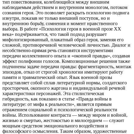
тип повествования, колеблющийся между внешним
наблюдаемым действием и внутренним монологом, потоком
сознания героя. Это позволяет раскрыть психологию подвига
изнутри, показав не только внешний поступок, но и
внутреннюю борьбу, сомнения и момент нравственного
выбора. В работе «Психология героя в военной прозе XX
века» подчёркивается, что такой подход разрушает
мифологизированный, плакатный образ героя, заменяя его
сложной, противоречивой человеческой личностью. Диалог и
несобственно-прямая речь становятся инструментами
передачи коллективного опыта и «окопной правды», создавая
эффект полифонии голосов. Композиционные решения также
подчинены задаче передачи правды: фрагментарность, монтаж
эпизодов, отказ от строгой хронологии имитируют работу
памяти и травматический опыт. Язык военной прозы
представляет собой сплав литературной нормы, солдатского
просторечия, окопного жаргона и индивидуальной речевой
характеристики персонажей. Эта стилистическая
гибридность, как показано в статье «Правда войны в
литературе: от мифа к реальности», является прямым
отражением социальной и психологической реальности
войны. Использование контраста — между миром и войной,
жизнью и смертью, жестокостью и милосердием — служит
мощным средством эмоционального воздействия и
философского осмысления. Таким образом, художественные