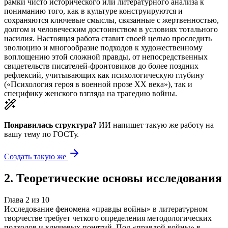
рамки чисто исторического или литературного анализа к
пониманию того, как в культуре конструируются и
сохраняются ключевые смыслы, связанные с жертвенностью,
долгом и человеческим достоинством в условиях тотального
насилия. Настоящая работа ставит своей целью проследить
эволюцию и многообразие подходов к художественному
воплощению этой сложной правды, от непосредственных
свидетельств писателей-фронтовиков до более поздних
рефлексий, учитывающих как психологическую глубину
(«Психология героя в военной прозе XX века»), так и
специфику женского взгляда на трагедию войны.
Понравилась структура?
ИИ напишет такую же работу на
вашу тему
по ГОСТу.
Создать такую же
2
.
Теоретические основы исследования
Глава
2
из
10
Исследование феномена «правды войны» в литературном
творчестве требует четкого определения методологических
подходов и ключевых понятий. Под «правдой войны» в