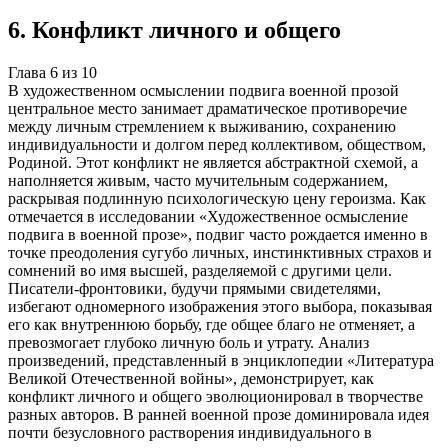
6
.
Конфликт личного и общего
Глава
6
из
10
В художественном осмыслении подвига военной прозой
центральное место занимает драматическое противоречие
между личным стремлением к выживанию, сохранению
индивидуальности и долгом перед коллективом, обществом,
Родиной. Этот конфликт не является абстрактной схемой, а
наполняется живым, часто мучительным содержанием,
раскрывая подлинную психологическую цену героизма. Как
отмечается в исследовании «Художественное осмысление
подвига в военной прозе», подвиг часто рождается именно в
точке преодоления сугубо личных, инстинктивных страхов и
сомнений во имя высшей, разделяемой с другими цели.
Писатели-фронтовики, будучи прямыми свидетелями,
избегают одномерного изображения этого выбора, показывая
его как внутреннюю борьбу, где общее благо не отменяет, а
превозмогает глубоко личную боль и утрату. Анализ
произведений, представленный в энциклопедии «Литература
Великой Отечественной войны», демонстрирует, как
конфликт личного и общего эволюционировал в творчестве
разных авторов. В ранней военной прозе доминировала идея
почти безусловного растворения индивидуального в