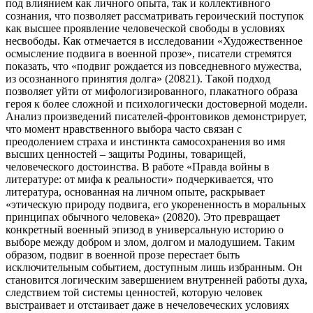
под влиянием как личного опыта, так и коллективного
сознания, что позволяет рассматривать героический поступок
как высшее проявление человеческой свободы в условиях
несвободы. Как отмечается в исследовании «Художественное
осмысление подвига в военной прозе», писатели стремятся
показать, что «подвиг рождается из повседневного мужества,
из осознанного принятия долга» (20821). Такой подход
позволяет уйти от мифологизированного, плакатного образа
героя к более сложной и психологически достоверной модели.
Анализ произведений писателей-фронтовиков демонстрирует,
что момент нравственного выбора часто связан с
преодолением страха и инстинкта самосохранения во имя
высших ценностей – защиты Родины, товарищей,
человеческого достоинства. В работе «Правда войны в
литературе: от мифа к реальности» подчеркивается, что
литература, основанная на личном опыте, раскрывает
«этическую природу подвига, его укорененность в моральных
принципах обычного человека» (20820). Это превращает
конкретный военный эпизод в универсальную историю о
выборе между добром и злом, долгом и малодушием. Таким
образом, подвиг в военной прозе перестает быть
исключительным событием, доступным лишь избранным. Он
становится логическим завершением внутренней работы духа,
следствием той системы ценностей, которую человек
выстраивает и отстаивает даже в нечеловеческих условиях