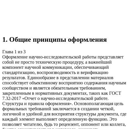
Учебная работа
3 главы
≈4 страницы
5
источников
Создать такую же
Готовая работа по ГОСТу — от 99₽
1
.
Общие принципы оформления
Глава
1
из
3
Оформление научно-исследовательской работы представляет
собой не просто техническую процедуру, а важнейший
компонент научной коммуникации, обеспечивающий
стандартизацию, воспроизводимость и верификацию
результатов. Единообразие в представлении материалов
способствует объективному восприятию содержания научным
сообществом и является обязательным требованием,
закрепленным в нормативных документах, таких как ГОСТ
7.32-2017 «Отчет о научно-исследовательской работе.
Структура и правила оформления». Основополагающая цель
формальных требований заключается в создании четкой,
логичной и удобной для восприятия структуры документа, где
каждый элемент выполняет определенную функцию. Это
позволяет читателю, будь то рецензент, оппонент или коллега,