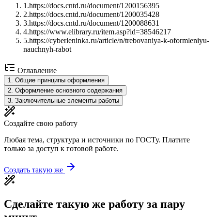
1
.
https://docs.cntd.ru/document/1200156395
2
.
https://docs.cntd.ru/document/1200035428
3
.
https://docs.cntd.ru/document/1200088631
4
.
https://www.elibrary.ru/item.asp?id=38546217
5
.
https://cyberleninka.ru/article/n/trebovaniya-k-oformleniyu-
nauchnyh-rabot
Оглавление
1
.
Общие принципы оформления
2
.
Оформление основного содержания
3
.
Заключительные элементы работы
Создайте свою работу
Любая тема, структура и источники по ГОСТу. Платите
только за доступ к готовой работе.
Создать такую же
Сделайте такую же работу за пару