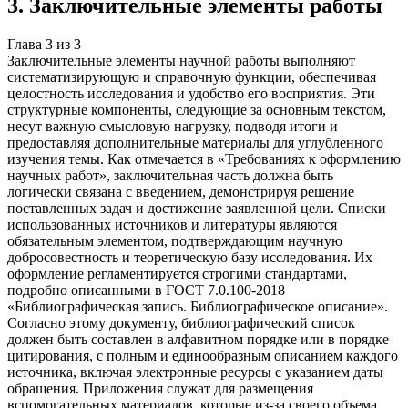
3
.
Заключительные элементы работы
Глава
3
из
3
Заключительные элементы научной работы выполняют
систематизирующую и справочную функции, обеспечивая
целостность исследования и удобство его восприятия. Эти
структурные компоненты, следующие за основным текстом,
несут важную смысловую нагрузку, подводя итоги и
предоставляя дополнительные материалы для углубленного
изучения темы. Как отмечается в «Требованиях к оформлению
научных работ», заключительная часть должна быть
логически связана с введением, демонстрируя решение
поставленных задач и достижение заявленной цели. Списки
использованных источников и литературы являются
обязательным элементом, подтверждающим научную
добросовестность и теоретическую базу исследования. Их
оформление регламентируется строгими стандартами,
подробно описанными в ГОСТ 7.0.100-2018
«Библиографическая запись. Библиографическое описание».
Согласно этому документу, библиографический список
должен быть составлен в алфавитном порядке или в порядке
цитирования, с полным и единообразным описанием каждого
источника, включая электронные ресурсы с указанием даты
обращения. Приложения служат для размещения
вспомогательных материалов, которые из-за своего объема