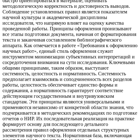
быстро ориентироваться в материале, оценивать
методологическую корректность и достоверность выводов.
Соблюдение установленных правил является показателем
научной культуры и академической дисциплины
исследователя, что напрямую влияет на оценку качества
проведенной работы. Принципы оформления пронизывают
все этапы подготовки документа, начиная от форматирования
текста и заканчивая составлением библиографического
аппарата. Как отмечается в работе «Требования к оформлению
научных работ», единый стиль оформления служит
инструментом минимизации субъективных интерпретаций и
сосредоточения внимания на сути исследования. Ключевыми
общими принципами, таким образом, выступают
системность, целостность и нормативность. Системность
предполагает взаимосвязь и соподчиненность всех разделов
работы, целостность обеспечивает единство формы и
содержания, а нормативность гарантирует соответствие
действующим государственным и внутривузовским
стандартам. Эти принципы являются универсальными и
применяются независимо от конкретной области знания, что
подчеркивается в методических рекомендациях по подготовке
отчетов о НИР. Их последовательная реализация на практике
формирует основу для последующего детального
рассмотрения правил оформления отдельных структурных
элементов научного текста. Нормативная база, включающая