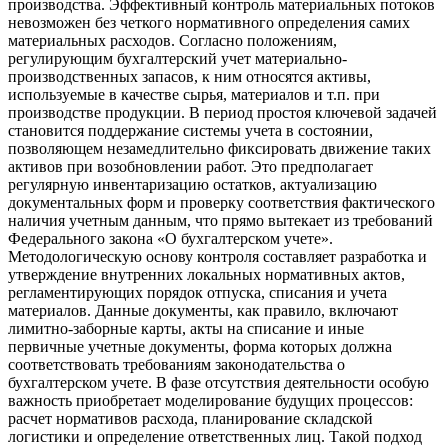
производства. Эффективный контроль материальных потоков
невозможен без четкого нормативного определения самих
материальных расходов. Согласно положениям,
регулирующим бухгалтерский учет материально-
производственных запасов, к ним относятся активы,
используемые в качестве сырья, материалов и т.п. при
производстве продукции. В период простоя ключевой задачей
становится поддержание системы учета в состоянии,
позволяющем незамедлительно фиксировать движение таких
активов при возобновлении работ. Это предполагает
регулярную инвентаризацию остатков, актуализацию
документальных форм и проверку соответствия фактического
наличия учетным данным, что прямо вытекает из требований
Федерального закона «О бухгалтерском учете».
Методологическую основу контроля составляет разработка и
утверждение внутренних локальных нормативных актов,
регламентирующих порядок отпуска, списания и учета
материалов. Данные документы, как правило, включают
лимитно-заборные карты, акты на списание и иные
первичные учетные документы, форма которых должна
соответствовать требованиям законодательства о
бухгалтерском учете. В фазе отсутствия деятельности особую
важность приобретает моделирование будущих процессов:
расчет нормативов расхода, планирование складской
логистики и определение ответственных лиц. Такой подход