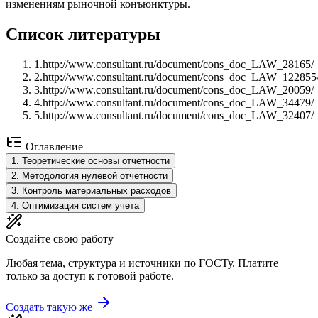
изменениям рыночной конъюнктуры.
Список литературы
1
.
http://www.consultant.ru/document/cons_doc_LAW_28165/
2
.
http://www.consultant.ru/document/cons_doc_LAW_122855
3
.
http://www.consultant.ru/document/cons_doc_LAW_20059/
4
.
http://www.consultant.ru/document/cons_doc_LAW_34479/
5
.
http://www.consultant.ru/document/cons_doc_LAW_32407/
Оглавление
1
.
Теоретические основы отчетности
2
.
Методология нулевой отчетности
3
.
Контроль материальных расходов
4
.
Оптимизация систем учета
Создайте свою работу
Любая тема, структура и источники по ГОСТу. Платите
только за доступ к готовой работе.
Создать такую же