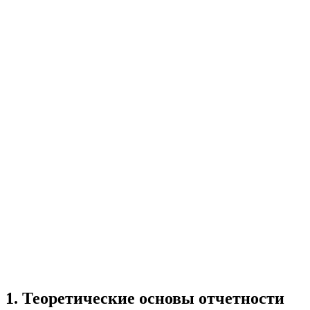
Учебная работа
4 главы
≈6 страниц
5
источников
Создать такую же
Готовая работа по ГОСТу — от 99₽
1
.
Теоретические основы отчетности