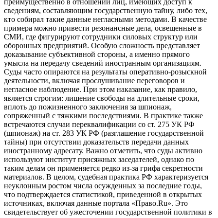
преимущественно в отношении лиц, имеющих доступ к
сведениям, составляющим государственную тайну, либо тех,
кто собирал такие данные негласными методами. В качестве
примера можно привести резонансные дела, освещенные в
СМИ, где фигурируют сотрудники силовых структур или
оборонных предприятий. Особую сложность представляет
доказывание субъективной стороны, а именно прямого
умысла на передачу сведений иностранным организациям.
Суды часто опираются на результаты оперативно-розыскной
деятельности, включая прослушивание переговоров и
негласное наблюдение. При этом наказание, как правило,
является строгим: лишение свободы на длительные сроки,
вплоть до пожизненного заключения за шпионаж,
сопряженный с тяжкими последствиями. В практике также
встречаются случаи переквалификации со ст. 275 УК РФ
(шпионаж) на ст. 283 УК РФ (разглашение государственной
тайны) при отсутствии доказательств передачи данных
иностранному адресату. Важно отметить, что суды активно
используют институт присяжных заседателей, однако по
таким делам он применяется редко из-за грифа секретности
материалов. В целом, судебная практика РФ характеризуется
неуклонным ростом числа осужденных за последние годы,
что подтверждается статистикой, приведенной в открытых
источниках, включая данные портала «Право.Ru». Это
свидетельствует об ужесточении государственной политики в