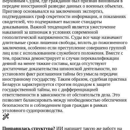
Верховным Судом, где гражданин был признан виновным в
передаче иностранной разведке данных о военных объектах.
Приговор основывался на заключениях экспертиз,
подтвердивших гриф секретности информации, и показаниях
свидетелей, что подчеркивает высокие стандарты
доказывания. Важной тенденцией является ужесточение
наказаний за шпионаж в условиях современной
геополитической напряженности. Суды все чаще назначают
длительные сроки лишения свободы, вплоть до пожизненного
заключения, особенно если преступление совершено группой
лиц или с использованием служебного положения. Вместе с
тем, практика демонстрирует и случаи переквалификации
деяний на менее тяжкие составы, когда отсутствуют
достаточные доказательства шпионской деятельности, но
установлен факт разглашения тайны без умысла передачи
иностранному государству. Таким образом, судебная практика
Беларуси характеризуется строгим подходом к защите
государственной тайны, но с дифференциацией
ответственности в зависимости от обстоятельств дела. Это
позволяет балансировать между необходимостью обеспечения
безопасности и соблюдением прав граждан в рамках
уголовного судопроизводства.
Понравилась структура?
ИИ напишет такую же работу на