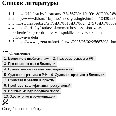
Список литературы
1
.
https://elib.bsu.by/bitstream/123456789/119199
2
.
http://www.fsb.ru/fsb/press/message/single.htm!id=104392
3
.
https://pravorub.ru/tag/%D1%81%D1%82.+275+%D1
4
.
https://jurist.by/statia/za-kommercheskij-shpionazh-v-
techenie-10-poslednih-let-v-respublike-ne-vozbuzhdalis-
ugolovnye-dela
5
.
https://www.gazeta.ru/social/news/2025/05/02/25687808.sht
Оглавление
1
.
Введение в проблематику
2
.
Правовые основы в РФ
3
.
Правовые основы в Беларуси
4
.
Сравнительный анализ законодательств
5
.
Судебная практика в РФ
6
.
Судебная практика в Беларуси
7
.
Сходства и различия практик
8
.
Проблемы квалификации преступлений
9
.
Влияние международного права
10
.
Заключение и рекомендации
Создайте свою работу