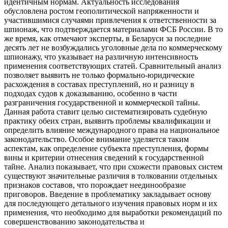
идентичным нормам. Актуальность исследования
обусловлена ростом геополитической напряженности и
участившимися случаями привлечения к ответственности за
шпионаж, что подтверждается материалами ФСБ России. В то
же время, как отмечают эксперты, в Беларуси за последние
десять лет не возбуждались уголовные дела по коммерческому
шпионажу, что указывает на различную интенсивность
применения соответствующих статей. Сравнительный анализ
позволяет выявить не только формально-юридические
расхождения в составах преступлений, но и разницу в
подходах судов к доказыванию, особенно в части
разграничения государственной и коммерческой тайны.
Данная работа ставит целью систематизировать судебную
практику обеих стран, выявить проблемы квалификации и
определить влияние международного права на национальное
законодательство. Особое внимание уделяется таким
аспектам, как определение субъекта преступления, формы
вины и критерии отнесения сведений к государственной
тайне. Анализ показывает, что при схожести правовых систем
существуют значительные различия в толковании отдельных
признаков составов, что порождает неединообразие
приговоров. Введение в проблематику закладывает основу
для последующего детального изучения правовых норм и их
применения, что необходимо для выработки рекомендаций по
совершенствованию законодательства и