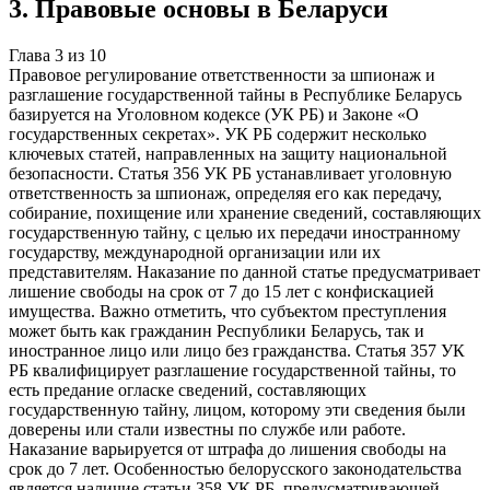
3
.
Правовые основы в Беларуси
Глава
3
из
10
Правовое регулирование ответственности за шпионаж и
разглашение государственной тайны в Республике Беларусь
базируется на Уголовном кодексе (УК РБ) и Законе «О
государственных секретах». УК РБ содержит несколько
ключевых статей, направленных на защиту национальной
безопасности. Статья 356 УК РБ устанавливает уголовную
ответственность за шпионаж, определяя его как передачу,
собирание, похищение или хранение сведений, составляющих
государственную тайну, с целью их передачи иностранному
государству, международной организации или их
представителям. Наказание по данной статье предусматривает
лишение свободы на срок от 7 до 15 лет с конфискацией
имущества. Важно отметить, что субъектом преступления
может быть как гражданин Республики Беларусь, так и
иностранное лицо или лицо без гражданства. Статья 357 УК
РБ квалифицирует разглашение государственной тайны, то
есть предание огласке сведений, составляющих
государственную тайну, лицом, которому эти сведения были
доверены или стали известны по службе или работе.
Наказание варьируется от штрафа до лишения свободы на
срок до 7 лет. Особенностью белорусского законодательства
является наличие статьи 358 УК РБ, предусматривающей