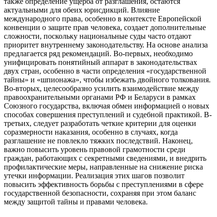
также определение ущерба от разглашения, остаются
актуальными для обеих юрисдикций. Влияние
международного права, особенно в контексте Европейской
конвенции о защите прав человека, создает дополнительные
сложности, поскольку национальные суды часто отдают
приоритет внутреннему законодательству. На основе анализа
предлагается ряд рекомендаций. Во-первых, необходимо
унифицировать понятийный аппарат в законодательствах
двух стран, особенно в части определения «государственной
тайны» и «шпионажа», чтобы избежать двойного толкования.
Во-вторых, целесообразно усилить взаимодействие между
правоохранительными органами РФ и Беларуси в рамках
Союзного государства, включая обмен информацией о новых
способах совершения преступлений и судебной практикой. В-
третьих, следует разработать четкие критерии для оценки
соразмерности наказания, особенно в случаях, когда
разглашение не повлекло тяжких последствий. Наконец,
важно повысить уровень правовой грамотности среди
граждан, работающих с секретными сведениями, и внедрить
профилактические меры, направленные на снижение риска
утечки информации. Реализация этих шагов позволит
повысить эффективность борьбы с преступлениями в сфере
государственной безопасности, сохраняя при этом баланс
между защитой тайны и правами человека.