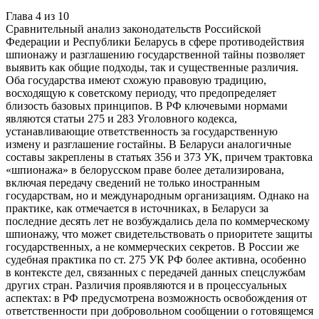
Глава
4
из
10
Сравнительный анализ законодательств Российской
Федерации и Республики Беларусь в сфере противодействия
шпионажу и разглашению государственной тайны позволяет
выявить как общие подходы, так и существенные различия.
Оба государства имеют схожую правовую традицию,
восходящую к советскому периоду, что предопределяет
близость базовых принципов. В РФ ключевыми нормами
являются статьи 275 и 283 Уголовного кодекса,
устанавливающие ответственность за государственную
измену и разглашение гостайны. В Беларуси аналогичные
составы закреплены в статьях 356 и 373 УК, причем трактовка
«шпионажа» в белорусском праве более детализирована,
включая передачу сведений не только иностранным
государствам, но и международным организациям. Однако на
практике, как отмечается в источниках, в Беларуси за
последние десять лет не возбуждались дела по коммерческому
шпионажу, что может свидетельствовать о приоритете защиты
государственных, а не коммерческих секретов. В России же
судебная практика по ст. 275 УК РФ более активна, особенно
в контексте дел, связанных с передачей данных спецслужбам
других стран. Различия проявляются и в процессуальных
аспектах: в РФ предусмотрена возможность освобождения от
ответственности при добровольном сообщении о готовящемся