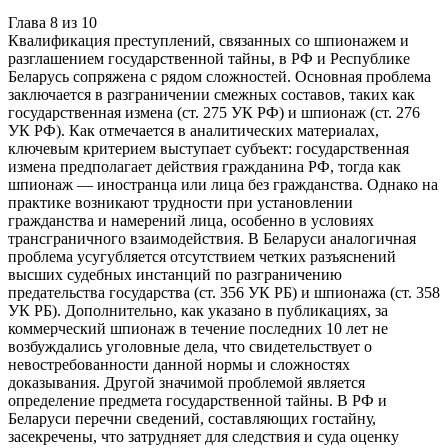
Глава
8
из
10
Квалификация преступлений, связанных со шпионажем и
разглашением государственной тайны, в РФ и Республике
Беларусь сопряжена с рядом сложностей. Основная проблема
заключается в разграничении смежных составов, таких как
государственная измена (ст. 275 УК РФ) и шпионаж (ст. 276
УК РФ). Как отмечается в аналитических материалах,
ключевым критерием выступает субъект: государственная
измена предполагает действия гражданина РФ, тогда как
шпионаж — иностранца или лица без гражданства. Однако на
практике возникают трудности при установлении
гражданства и намерений лица, особенно в условиях
трансграничного взаимодействия. В Беларуси аналогичная
проблема усугубляется отсутствием четких разъяснений
высших судебных инстанций по разграничению
предательства государства (ст. 356 УК РБ) и шпионажа (ст. 358
УК РБ). Дополнительно, как указано в публикациях, за
коммерческий шпионаж в течение последних 10 лет не
возбуждались уголовные дела, что свидетельствует о
невостребованности данной нормы и сложностях
доказывания. Другой значимой проблемой является
определение предмета государственной тайны. В РФ и
Беларуси перечни сведений, составляющих гостайну,
засекречены, что затрудняет для следствия и суда оценку