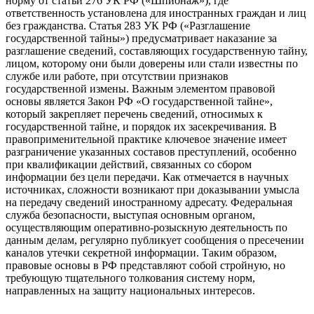
норму от статьи 276 УК РФ («Шпионаж»), где
ответственность установлена для иностранных граждан и лиц
без гражданства. Статья 283 УК РФ («Разглашение
государственной тайны») предусматривает наказание за
разглашение сведений, составляющих государственную тайну,
лицом, которому они были доверены или стали известны по
службе или работе, при отсутствии признаков
государственной измены. Важным элементом правовой
основы является Закон РФ «О государственной тайне»,
который закрепляет перечень сведений, относимых к
государственной тайне, и порядок их засекречивания. В
правоприменительной практике ключевое значение имеет
разграничение указанных составов преступлений, особенно
при квалификации действий, связанных со сбором
информации без цели передачи. Как отмечается в научных
источниках, сложности возникают при доказывании умысла
на передачу сведений иностранному адресату. Федеральная
служба безопасности, выступая основным органом,
осуществляющим оперативно-розыскную деятельность по
данным делам, регулярно публикует сообщения о пресечении
каналов утечки секретной информации. Таким образом,
правовые основы в РФ представляют собой стройную, но
требующую тщательного толкования систему норм,
направленных на защиту национальных интересов.