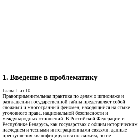
Учебная работа
10 глав
≈11 страниц
5
источников
Создать такую же
Готовая работа по ГОСТу — от 99₽
1
.
Введение в проблематику
Глава
1
из
10
Правоприменительная практика по делам о шпионаже и
разглашении государственной тайны представляет собой
сложный и многогранный феномен, находящийся на стыке
уголовного права, национальной безопасности и
международных отношений. В Российской Федерации и
Республике Беларусь, как государствах с общим историческим
наследием и тесными интеграционными связями, данные
преступления квалифицируются по схожим, но не