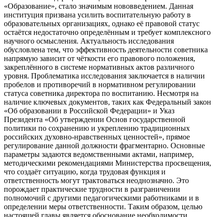
«Образование», стало значимым нововведением. Данная
институция призвана усилить воспитательную работу в
образовательных организациях, однако её правовой статус
остаётся недостаточно определённым и требует комплексного
научного осмысления. Актуальность исследования
обусловлена тем, что эффективность деятельности советника
напрямую зависит от чёткости его правового положения,
закреплённого в системе нормативных актов различного
уровня. Проблематика исследования заключается в наличии
пробелов и противоречий в нормативном регулировании
статуса советника директора по воспитанию. Несмотря на
наличие ключевых документов, таких как Федеральный закон
«Об образовании в Российской Федерации» и Указ
Президента «Об утверждении Основ государственной
политики по сохранению и укреплению традиционных
российских духовно-нравственных ценностей», прямое
регулирование данной должности фрагментарно. Основные
параметры задаются ведомственными актами, например,
методическими рекомендациями Министерства просвещения,
что создаёт ситуацию, когда трудовая функция и
ответственность могут трактоваться неоднозначно. Это
порождает практические трудности в разграничении
полномочий с другими педагогическими работниками и в
определении меры ответственности. Таким образом, целью
настоящей главы является обоснование необходимости