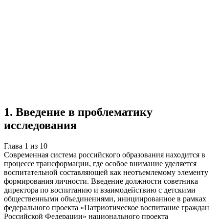
Учебная работа
10 глав
≈13 страниц
5
источников
Создать такую же
Готовая работа по ГОСТу — от 99₽
1
.
Введение в проблематику
исследования
Глава
1
из
10
Современная система российского образования находится в
процессе трансформации, где особое внимание уделяется
воспитательной составляющей как неотъемлемому элементу
формирования личности. Введение должности советника
директора по воспитанию и взаимодействию с детскими
общественными объединениями, инициированное в рамках
федерального проекта «Патриотическое воспитание граждан
Российской Федерации» национального проекта