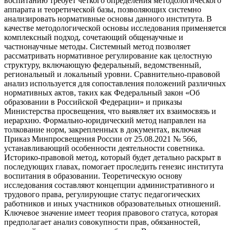
воспитанию требует четкого определения методологического
аппарата и теоретической базы, позволяющих системно
анализировать нормативные основы данного института. В
качестве методологической основы исследования применяется
комплексный подход, сочетающий общенаучные и
частнонаучные методы. Системный метод позволяет
рассматривать нормативное регулирование как целостную
структуру, включающую федеральный, ведомственный,
региональный и локальный уровни. Сравнительно-правовой
анализ используется для сопоставления положений различных
нормативных актов, таких как Федеральный закон «Об
образовании в Российской Федерации» и приказы
Министерства просвещения, что выявляет их взаимосвязь и
иерархию. Формально-юридический метод направлен на
толкование норм, закрепленных в документах, включая
Приказ Минпросвещения России от 25.08.2021 № 566,
устанавливающий особенности деятельности советника.
Историко-правовой метод, который будет детально раскрыт в
последующих главах, помогает проследить генезис института
воспитания в образовании. Теоретическую основу
исследования составляют концепции административного и
трудового права, регулирующие статус педагогических
работников и иных участников образовательных отношений.
Ключевое значение имеет теория правового статуса, которая
предполагает анализ совокупности прав, обязанностей,