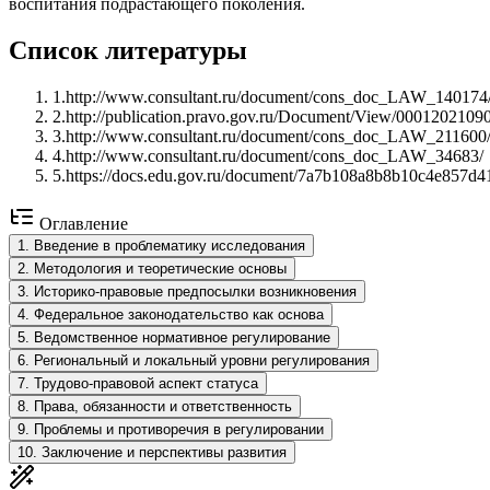
воспитания подрастающего поколения.
Список литературы
1
.
http://www.consultant.ru/document/cons_doc_LAW_140174
2
.
http://publication.pravo.gov.ru/Document/View/000120210
3
.
http://www.consultant.ru/document/cons_doc_LAW_211600
4
.
http://www.consultant.ru/document/cons_doc_LAW_34683/
5
.
https://docs.edu.gov.ru/document/7a7b108a8b8b10c4e857d4
Оглавление
1
.
Введение в проблематику исследования
2
.
Методология и теоретические основы
3
.
Историко-правовые предпосылки возникновения
4
.
Федеральное законодательство как основа
5
.
Ведомственное нормативное регулирование
6
.
Региональный и локальный уровни регулирования
7
.
Трудово-правовой аспект статуса
8
.
Права, обязанности и ответственность
9
.
Проблемы и противоречия в регулировании
10
.
Заключение и перспективы развития