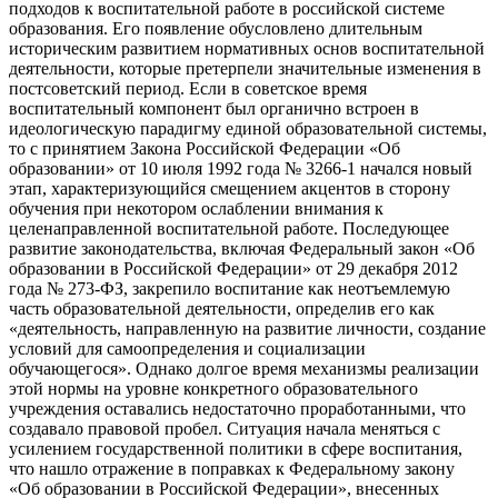
подходов к воспитательной работе в российской системе
образования. Его появление обусловлено длительным
историческим развитием нормативных основ воспитательной
деятельности, которые претерпели значительные изменения в
постсоветский период. Если в советское время
воспитательный компонент был органично встроен в
идеологическую парадигму единой образовательной системы,
то с принятием Закона Российской Федерации «Об
образовании» от 10 июля 1992 года № 3266-1 начался новый
этап, характеризующийся смещением акцентов в сторону
обучения при некотором ослаблении внимания к
целенаправленной воспитательной работе. Последующее
развитие законодательства, включая Федеральный закон «Об
образовании в Российской Федерации» от 29 декабря 2012
года № 273-ФЗ, закрепило воспитание как неотъемлемую
часть образовательной деятельности, определив его как
«деятельность, направленную на развитие личности, создание
условий для самоопределения и социализации
обучающегося». Однако долгое время механизмы реализации
этой нормы на уровне конкретного образовательного
учреждения оставались недостаточно проработанными, что
создавало правовой пробел. Ситуация начала меняться с
усилением государственной политики в сфере воспитания,
что нашло отражение в поправках к Федеральному закону
«Об образовании в Российской Федерации», внесенных