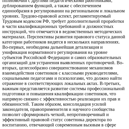
полномочий с другими педагогическими работниками,
дублированием функций, а также с обеспечением
единообразия в регулировании на региональном и локальном
уровнях. Трудово-правовой аспект, регламентируемый
Трудовым кодексом РФ, требует дополнительной проработки
в части квалификационных требований и должностных
инструкций, что отмечается в ведомственных методических
материалах. Перспективы развития правового статуса данной
категории работников видятся в нескольких направлениях.
Во-первых, необходима дальнейшая детализация и
унификация нормативного регулирования на уровне
субъектов Российской Федерации и самих образовательных
организаций для устранения выявленных противоречий. Во-
вторых, целесообразно совершенствование механизмов
взаимодействия советников с классными руководителями,
социальными педагогами и психологами, что должно найти
отражение в соответствующих локальных актах. В-третьих,
важным представляется развитие системы профессиональной
подготовки и повышения квалификации советников, что
напрямую связано с эффективностью реализации их прав и
обязанностей. Таким образом, консолидация усилий
законодателя, правоприменителя и научного сообщества
позволит сформировать четкий, непротиворечивый и
эффективный правовой статус советника директора по
воспитанию, отвечающий современным вызовам в сфере