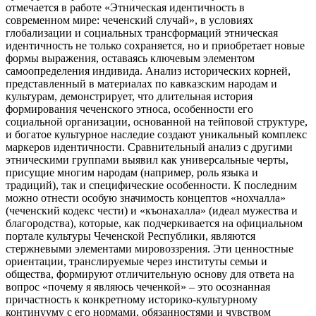
отмечается в работе «Этническая идентичность в
современном мире: чеченский случай», в условиях
глобализации и социальных трансформаций этническая
идентичность не только сохраняется, но и приобретает новые
формы выражения, оставаясь ключевым элементом
самоопределения индивида. Анализ исторических корней,
представленный в материалах по кавказским народам и
культурам, демонстрирует, что длительная история
формирования чеченского этноса, особенности его
социальной организации, основанной на тейповой структуре,
и богатое культурное наследие создают уникальный комплекс
маркеров идентичности. Сравнительный анализ с другими
этническими группами выявил как универсальные черты,
присущие многим народам (например, роль языка и
традиций), так и специфические особенности. К последним
можно отнести особую значимость концептов «нохчалла»
(чеченский кодекс чести) и «къонахалла» (идеал мужества и
благородства), которые, как подчеркивается на официальном
портале культуры Чеченской Республики, являются
стержневыми элементами мировоззрения. Эти ценностные
ориентации, транслируемые через институты семьи и
общества, формируют отличительную основу для ответа на
вопрос «почему я являюсь чеченкой» – это осознанная
причастность к конкретному историко-культурному
континууму с его нормами, обязанностями и чувством