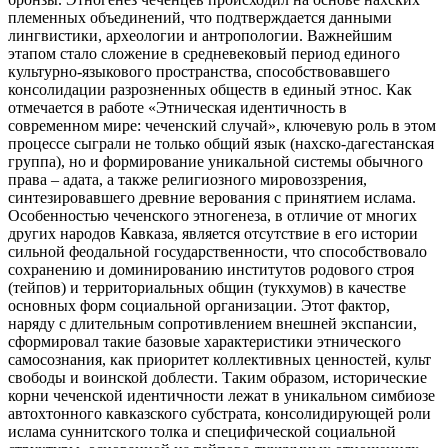
племенных объединений, что подтверждается данными
лингвистики, археологии и антропологии. Важнейшим
этапом стало сложение в средневековый период единого
культурно-языкового пространства, способствовавшего
консолидации разрозненных обществ в единый этнос. Как
отмечается в работе «Этническая идентичность в
современном мире: чеченский случай», ключевую роль в этом
процессе сыграли не только общий язык (нахско-дагестанская
группа), но и формирование уникальной системы обычного
права – адата, а также религиозного мировоззрения,
синтезировавшего древние верования с принятием ислама.
Особенностью чеченского этногенеза, в отличие от многих
других народов Кавказа, является отсутствие в его истории
сильной феодальной государственности, что способствовало
сохранению и доминированию институтов родового строя
(тейпов) и территориальных общин (тукхумов) в качестве
основных форм социальной организации. Этот фактор,
наряду с длительным сопротивлением внешней экспансии,
сформировал такие базовые характеристики этнического
самосознания, как приоритет коллективных ценностей, культ
свободы и воинской доблести. Таким образом, исторические
корни чеченской идентичности лежат в уникальном симбиозе
автохтонного кавказского субстрата, консолидирующей роли
ислама суннитского толка и специфической социальной