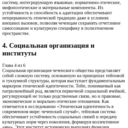
систему, интегрирующую языковые, нормативно-этические,
мифопоэтические и материальные компоненты. Их
устойчивость и способность к адаптации обеспечивают
непрерывность этнической традиции даже в условиях
внешних вызовов, позволяя чеченцам сохранять отчетливое
самосознание и культурную специфику в полиэтничном
пространстве.
4
.
Социальная организация и
институты
Глава
4
из
6
Социальная организация чеченского общества представляет
собой сложную систему, основанную на принципах тейповой
и тукхумной структуры, которая выступает фундаментальным
маркером этнической идентичности. Тейп, понимаемый как
патрилинейный род, является первичной социальной ячейкой,
регулирующей не только родственные связи, но и правовые,
экономические и морально-этические отношения. Как
отмечается в исследовании «Этническая идентичность в
современном мире: чеченский случай», тейповая система
обеспечивает устойчивость социальных связей и передачу
культурных норм через поколения, формируя коллективное
«мы». Этот институт исторически выполнял функции