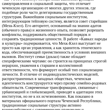
самоуправления и социальной защиты, что отличает
чеченскую организацию от многих других этносов, где
подобные роли часто делегированы государственным
структурам. Важнейшим социальным институтом,
интегрирующим тейповую систему, является совет старейшин
(Мехк-Кхел). Его авторитет, основанный на знании адатов
(обычного права) и жизненного опыта, позволяет разрешать
конфликты, поддерживать общественный порядок и
сохранять традиционные ценности. В работе «Кавказ: народы
и культуры» подчеркивается, что Мехк-Кхел выступает не
просто как орган управления, а как хранитель этнического
кода, обеспечивающий преемственность в условиях внешних
вызовов. Институт семьи (доьзал) также обладает
специфическими чертами: он строится на принципах строгой
иерархии, уважения к старшим и коллективной
ответственности, что формирует особый тип социализации
личности. В отличие от индивидуалистических моделей,
распространенных в западных обществах, чеченская
идентичность конструируется через призму семейно-родовых
обязательств. Современные трансформации, связанные с
урбанизацией и глобализацией, приводят к адаптации этих
институтов, но не к их исчезновению. Как показано в
материалах официального портала Чеченской Республики,
традиционные социальные структуры активно
взаимодействуют с современными правовыми и