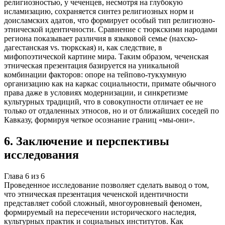
религиозностью, у чеченцев, несмотря на глубокую
исламизацию, сохраняется синтез религиозных норм и
доисламских адатов, что формирует особый тип религиозно-
этнической идентичности. Сравнение с тюркскими народами
региона показывает различия в языковой семье (нахско-
дагестанская vs. тюркская) и, как следствие, в
мифопоэтической картине мира. Таким образом, чеченская
этническая презентация базируется на уникальной
комбинации факторов: опоре на тейпово-тукхумную
организацию как на каркас социальности, примате обычного
права даже в условиях модернизации, и синкретизме
культурных традиций, что в совокупности отличает ее не
только от отдаленных этносов, но и от ближайших соседей по
Кавказу, формируя четкое осознание границ «мы-они».
6
.
Заключение и перспективы
исследования
Глава
6
из
6
Проведенное исследование позволяет сделать вывод о том,
что этническая презентация чеченской идентичности
представляет собой сложный, многоуровневый феномен,
формируемый на пересечении исторического наследия,
культурных практик и социальных институтов. Как