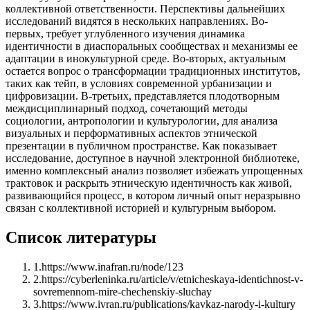
коллективной ответственности. Перспективы дальнейших
исследований видятся в нескольких направлениях. Во-
первых, требует углубленного изучения динамика
идентичности в диаспоральных сообществах и механизмы ее
адаптации в инокультурной среде. Во-вторых, актуальным
остается вопрос о трансформации традиционных институтов,
таких как тейп, в условиях современной урбанизации и
цифровизации. В-третьих, представляется плодотворным
междисциплинарный подход, сочетающий методы
социологии, антропологии и культурологии, для анализа
визуальных и перформативных аспектов этнической
презентации в публичном пространстве. Как показывает
исследование, доступное в научной электронной библиотеке,
именно комплексный анализ позволяет избежать упрощенных
трактовок и раскрыть этническую идентичность как живой,
развивающийся процесс, в котором личный опыт неразрывно
связан с коллективной историей и культурным выбором.
Список литературы
1
.
https://www.inafran.ru/node/123
2
.
https://cyberleninka.ru/article/v/etnicheskaya-identichnost-v-
sovremennom-mire-chechenskiy-sluchay
3
.
https://www.ivran.ru/publications/kavkaz-narody-i-kultury