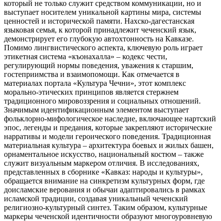
который не только служит средством коммуникации, но и
выступает носителем уникальной картины мира, системы
ценностей и исторической памяти. Нахско-дагестанская
языковая семья, к которой принадлежит чеченский язык,
демонстрирует его глубокую автохтонность на Кавказе.
Помимо лингвистического аспекта, ключевую роль играет
этикетная система «къонахалла» – кодекс чести,
регулирующий нормы поведения, уважения к старшим,
гостеприимства и взаимопомощи. Как отмечается в
материалах портала «Культура Чечни», этот комплекс
морально-этических принципов является стержнем
традиционного мировоззрения и социальных отношений.
Значимым идентификационным элементом выступает
фольклорно-мифологическое наследие, включающее нартский
эпос, легенды и предания, которые закрепляют исторические
нарративы и модели героического поведения. Традиционная
материальная культура – архитектура боевых и жилых башен,
орнаментальное искусство, национальный костюм – также
служит визуальным маркером отличия. В исследованиях,
представленных в сборнике «Кавказ: народы и культуры»,
обращается внимание на синкретизм культурных форм, где
доисламские верования и обычаи адаптировались в рамках
исламской традиции, создавая уникальный чеченский
религиозно-культурный синтез. Таким образом, культурные
маркеры чеченской идентичности образуют многоуровневую