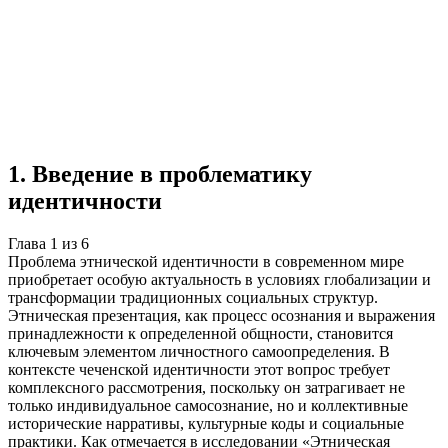
Учебная работа
6 глав
≈7 страниц
5 источников
Создать такую же
Готовая работа по ГОСТу — от 99₽
1
.
Введение в проблематику
идентичности
Глава
1
из
6
Проблема этнической идентичности в современном мире
приобретает особую актуальность в условиях глобализации и
трансформации традиционных социальных структур.
Этническая презентация, как процесс осознания и выражения
принадлежности к определенной общности, становится
ключевым элементом личностного самоопределения. В
контексте чеченской идентичности этот вопрос требует
комплексного рассмотрения, поскольку он затрагивает не
только индивидуальное самосознание, но и коллективные
исторические нарративы, культурные коды и социальные
практики. Как отмечается в исследовании «Этническая