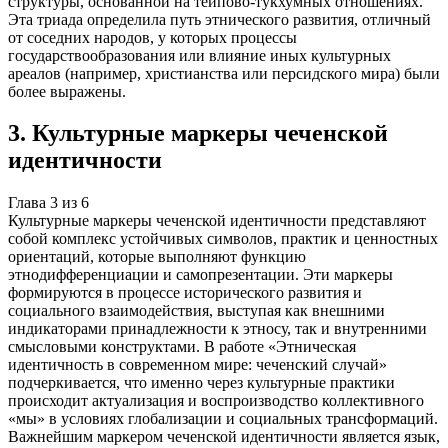
структуры, основанной на тейпово-тукхумных отношениях.
Эта триада определила путь этнического развития, отличный
от соседних народов, у которых процессы
государствообразования или влияние иных культурных
ареалов (например, христианства или персидского мира) были
более выражены.
3
.
Культурные маркеры чеченской
идентичности
Глава
3
из
6
Культурные маркеры чеченской идентичности представляют
собой комплекс устойчивых символов, практик и ценностных
ориентаций, которые выполняют функцию
этнодифференциации и самопрезентации. Эти маркеры
формируются в процессе исторического развития и
социального взаимодействия, выступая как внешними
индикаторами принадлежности к этносу, так и внутренними
смысловыми конструктами. В работе «Этническая
идентичность в современном мире: чеченский случай»
подчеркивается, что именно через культурные практики
происходит актуализация и воспроизводство коллективного
«мы» в условиях глобализации и социальных трансформаций.
Важнейшим маркером чеченской идентичности является язык,