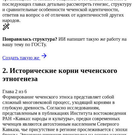
последующих главах детально рассмотреть генезис, структуру
и сравнительные особенности чеченской идентичности,
ответив на вопрос о её отличиях от идентичностей других
народов.
Понравилась структура?
ИИ напишет такую же работу на
вашу тему
по ГОСТу.
Создать такую же
2
.
Исторические корни чеченского
этногенеза
Глава
2
из
6
Формирование чеченского этноса представляет собой
сложный многовековой процесс, уходящий корнями в
глубокую древность. Согласно исследованиям,
представленным в публикациях Института востоковедения
РАН «Кавказ: народы и культуры», предки современных
чеченцев являются автохтонным населением Северного
Кавказа, чье присутствие в регионе прослеживается с эпохи
бронзы. Этногенез чеченцев происходил на основе нахских