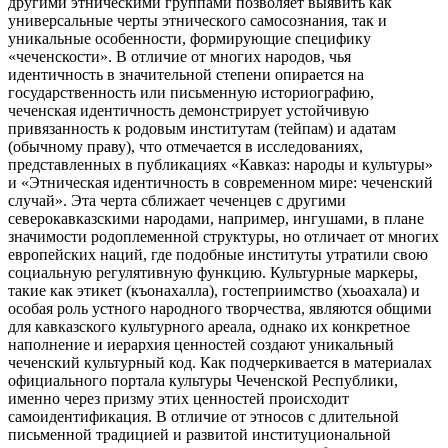
другими этническими группами позволяет выявить как
универсальные черты этнического самосознания, так и
уникальные особенности, формирующие специфику
«чеченскости». В отличие от многих народов, чья
идентичность в значительной степени опирается на
государственность или письменную историографию,
чеченская идентичность демонстрирует устойчивую
привязанность к родовым институтам (тейпам) и адатам
(обычному праву), что отмечается в исследованиях,
представленных в публикациях «Кавказ: народы и культуры»
и «Этническая идентичность в современном мире: чеченский
случай». Эта черта сближает чеченцев с другими
северокавказскими народами, например, ингушами, в плане
значимости родоплеменной структуры, но отличает от многих
европейских наций, где подобные институты утратили свою
социальную регулятивную функцию. Культурные маркеры,
такие как этикет (къонахалла), гостеприимство (хьоахала) и
особая роль устного народного творчества, являются общими
для кавказского культурного ареала, однако их конкретное
наполнение и иерархия ценностей создают уникальный
чеченский культурный код. Как подчеркивается в материалах
официального портала культуры Чеченской Республики,
именно через призму этих ценностей происходит
самоидентификация. В отличие от этносов с длительной
письменной традицией и развитой институциональной