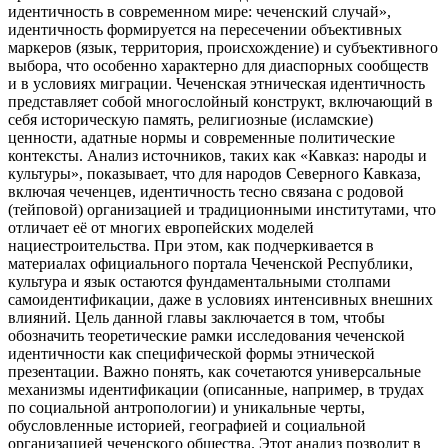
идентичность в современном мире: чеченский случай»,
идентичность формируется на пересечении объективных
маркеров (язык, территория, происхождение) и субъективного
выбора, что особенно характерно для диаспорных сообществ
и в условиях миграции. Чеченская этническая идентичность
представляет собой многослойный конструкт, включающий в
себя историческую память, религиозные (исламские)
ценности, адатные нормы и современные политические
контексты. Анализ источников, таких как «Кавказ: народы и
культуры», показывает, что для народов Северного Кавказа,
включая чеченцев, идентичность тесно связана с родовой
(тейповой) организацией и традиционными институтами, что
отличает её от многих европейских моделей
нациестроительства. При этом, как подчеркивается в
материалах официального портала Чеченской Республики,
культура и язык остаются фундаментальными столпами
самоидентификации, даже в условиях интенсивных внешних
влияний. Цель данной главы заключается в том, чтобы
обозначить теоретические рамки исследования чеченской
идентичности как специфической формы этнической
презентации. Важно понять, как сочетаются универсальные
механизмы идентификации (описанные, например, в трудах
по социальной антропологии) и уникальные черты,
обусловленные историей, географией и социальной
организацией чеченского общества. Этот анализ позволит в