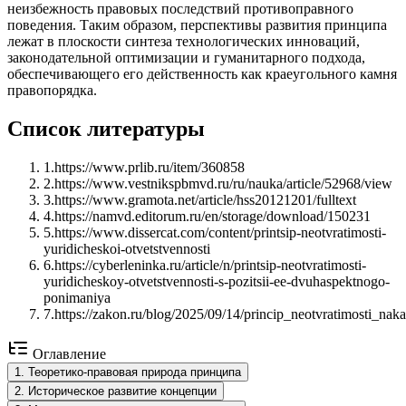
неизбежность правовых последствий противоправного
поведения. Таким образом, перспективы развития принципа
лежат в плоскости синтеза технологических инноваций,
законодательной оптимизации и гуманитарного подхода,
обеспечивающего его действенность как краеугольного камня
правопорядка.
Список литературы
1
.
https://www.prlib.ru/item/360858
2
.
https://www.vestnikspbmvd.ru/ru/nauka/article/52968/view
3
.
https://www.gramota.net/article/hss20121201/fulltext
4
.
https://namvd.editorum.ru/en/storage/download/150231
5
.
https://www.dissercat.com/content/printsip-neotvratimosti-
yuridicheskoi-otvetstvennosti
6
.
https://cyberleninka.ru/article/n/printsip-neotvratimosti-
yuridicheskoy-otvetstvennosti-s-pozitsii-ee-dvuhaspektnogo-
ponimaniya
7
.
https://zakon.ru/blog/2025/09/14/princip_neotvratimosti_n
Оглавление
1
.
Теоретико-правовая природа принципа
2
.
Историческое развитие концепции