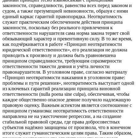
законности, справедливости, равенства всех перед законом и
судом, а также презумпцией невиновности, образуя с ними
единый каркас гарантий правопорядка. Неотвратимость
служит практическим обеспечением действия принципа
законности, поскольку без реального привлечения к
ответственности нарушителя сама норма закона теряет свой
обязывающий характер и превентивную силу. В то же время,
как подчёркивается в работе «Принцип неотвратимости
юридической ответственности», его реализация не должна
приводить к произволу и должна быть уравновешена
принципом справедливости, требующим соразмерности
ответственности тяжести деяния и учёта личности
правонарушителя. В уголовном праве, согласно материалу
«Принцип неотвратимости наказания в уголовном праве:
проблемы и пути решения», неотвратимость выступает одной
из ключевых гарантий реализации принципа виновной
ответственности (nulla poena sine culpa), обеспечивая, чтобы
каждое общественно опасное деяние получило надлежащую
правовую оценку. Важным аспектом является соотношение с
принципом гуманизма: неотвратимость ответственности
направлена не на ужесточение репрессии, а на создание
стабильной правовой среды, где права добросовестных
субъектов надёжно защищены от произвола, что в конечном
итоге служит гуманистическим целям права. Таким образом,