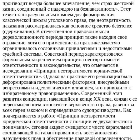
производит всегда большее впечатление, чем страх жестокой
казни, соединенный с надеждою на безнаказанность». Этот
тезис стал краеугольным камнем для формирования
классической школы уголовного права, где неотвратимость
наказания рассматривалась как основное средство deterrence
(сдерживания). В отечественной правовой мысли
дореволюционного периода принцип также находил свое
отражение, хотя его применение на практике зачастую
ограничивалось сословными привилегиями и недостатками
судебной системы. Советский период характеризовался
формальным закреплением принципа неотвратимости
ответственности в законодательстве, что отмечается в
исследовании «Принцип неотвратимости юридической
ответственности». Однако на практике его реализация была
деформирована политическими факторами, внесудебными
репрессиями и идеологическим влиянием, что приводило к
избирательному правоприменению. Современный этап
развития концепции, начавшийся в конце XX века, связан с ее
переосмыслением в контексте верховенства права, равенства
всех перед законом и справедливого судопроизводства. Как
подчеркивается в работе «Принцип неотвратимости
юридической ответственности с позиции ее двухаспектного
понимания», сегодня акцент смещается с чисто карательной
составляющей на гарантированность восстановления
нарушенных прав и обеспечение правовой определенности.