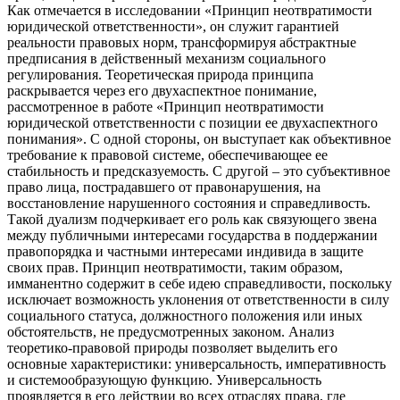
Как отмечается в исследовании «Принцип неотвратимости
юридической ответственности», он служит гарантией
реальности правовых норм, трансформируя абстрактные
предписания в действенный механизм социального
регулирования. Теоретическая природа принципа
раскрывается через его двухаспектное понимание,
рассмотренное в работе «Принцип неотвратимости
юридической ответственности с позиции ее двухаспектного
понимания». С одной стороны, он выступает как объективное
требование к правовой системе, обеспечивающее ее
стабильность и предсказуемость. С другой – это субъективное
право лица, пострадавшего от правонарушения, на
восстановление нарушенного состояния и справедливость.
Такой дуализм подчеркивает его роль как связующего звена
между публичными интересами государства в поддержании
правопорядка и частными интересами индивида в защите
своих прав. Принцип неотвратимости, таким образом,
имманентно содержит в себе идею справедливости, поскольку
исключает возможность уклонения от ответственности в силу
социального статуса, должностного положения или иных
обстоятельств, не предусмотренных законом. Анализ
теоретико-правовой природы позволяет выделить его
основные характеристики: универсальность, императивность
и системообразующую функцию. Универсальность
проявляется в его действии во всех отраслях права, где