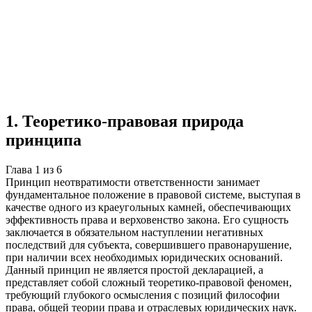
Учебная работа
6 глав
≈9 страниц
7 источников
Создать такую же
Готовая работа по ГОСТу — от 99₽
1
.
Теоретико-правовая природа
принципа
Глава
1
из
6
Принцип неотвратимости ответственности занимает
фундаментальное положение в правовой системе, выступая в
качестве одного из краеугольных камней, обеспечивающих
эффективность права и верховенство закона. Его сущность
заключается в обязательном наступлении негативных
последствий для субъекта, совершившего правонарушение,
при наличии всех необходимых юридических оснований.
Данный принцип не является простой декларацией, а
представляет собой сложный теоретико-правовой феномен,
требующий глубокого осмысления с позиций философии
права, общей теории права и отраслевых юридических наук.