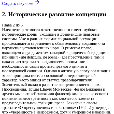
Создать такую же
2
.
Историческое развитие концепции
Глава
2
из
6
Идея неотвратимости ответственности имеет глубокие
исторические корни, уходящие в древнейшие правовые
системы. Уже в ранних формах социальной регуляции
прослеживается стремление к обязательному воздаянию за
нарушение установленных норм. В римском праве,
являющемся фундаментом западной юридической традиции,
принцип «ubi delictum, ibi poena» (где преступление, там и
наказание) отражал зарождающееся понимание
необходимости связи противоправного деяния и
последующей санкции. Однако в античную эпоху реализация
этого принципа носила сословный и неравномерный
характер, часто завися от статуса правонарушителя.
Значительный вклад в развитие концепции внесла эпоха
Просвещения. Труды Шарля Монтескье, Чезаре Беккариа и
других мыслителей заложили философско-правовые основы
понимания неотвратимости как ключевого элемента
предупредительной функции права. Беккариа в своем
трактате «О преступлениях и наказаниях» (1764 г.) утверждал,
что «уверенность в неизбежном, хотя и умеренном наказании,