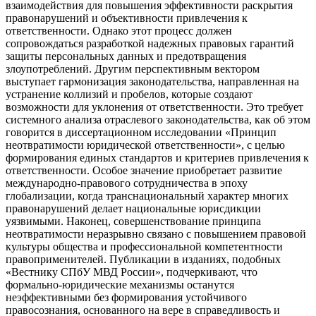
взаимодействия для повышения эффективности раскрытия
правонарушений и объективности привлечения к
ответственности. Однако этот процесс должен
сопровождаться разработкой надежных правовых гарантий
защиты персональных данных и предотвращения
злоупотреблений. Другим перспективным вектором
выступает гармонизация законодательства, направленная на
устранение коллизий и пробелов, которые создают
возможности для уклонения от ответственности. Это требует
системного анализа отраслевого законодательства, как об этом
говорится в диссертационном исследовании «Принцип
неотвратимости юридической ответственности», с целью
формирования единых стандартов и критериев привлечения к
ответственности. Особое значение приобретает развитие
международно-правового сотрудничества в эпоху
глобализации, когда транснациональный характер многих
правонарушений делает национальные юрисдикции
уязвимыми. Наконец, совершенствование принципа
неотвратимости неразрывно связано с повышением правовой
культуры общества и профессиональной компетентности
правоприменителей. Публикации в изданиях, подобных
«Вестнику СПбУ МВД России», подчеркивают, что
формально-юридические механизмы останутся
неэффективными без формирования устойчивого
правосознания, основанного на вере в справедливость и