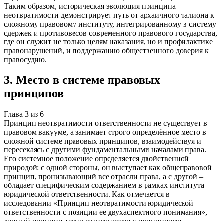
Таким образом, историческая эволюция принципа
неотвратимости демонстрирует путь от архаичного талиона к
сложному правовому институту, интегрированному в систему
сдержек и противовесов современного правового государства,
где он служит не только целям наказания, но и профилактике
правонарушений, и поддержанию общественного доверия к
правосудию.
3
.
Место в системе правовых
принципов
Глава
3
из
6
Принцип неотвратимости ответственности не существует в
правовом вакууме, а занимает строго определённое место в
сложной системе правовых принципов, взаимодействуя и
пересекаясь с другими фундаментальными началами права.
Его системное положение определяется двойственной
природой: с одной стороны, он выступает как общеправовой
принцип, пронизывающий все отрасли права, а с другой –
обладает специфическим содержанием в рамках института
юридической ответственности. Как отмечается в
исследовании «Принцип неотвратимости юридической
ответственности с позиции ее двухаспектного понимания»,
данный принцип тесно взаимосвязан с принципами