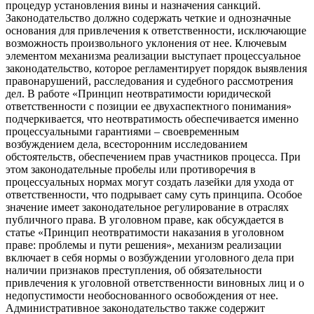
процедур установления вины и назначения санкций.
Законодательство должно содержать четкие и однозначные
основания для привлечения к ответственности, исключающие
возможность произвольного уклонения от нее. Ключевым
элементом механизма реализации выступает процессуальное
законодательство, которое регламентирует порядок выявления
правонарушений, расследования и судебного рассмотрения
дел. В работе «Принцип неотвратимости юридической
ответственности с позиции ее двухаспектного понимания»
подчеркивается, что неотвратимость обеспечивается именно
процессуальными гарантиями – своевременным
возбуждением дела, всесторонним исследованием
обстоятельств, обеспечением прав участников процесса. При
этом законодательные пробелы или противоречия в
процессуальных нормах могут создать лазейки для ухода от
ответственности, что подрывает саму суть принципа. Особое
значение имеет законодательное регулирование в отраслях
публичного права. В уголовном праве, как обсуждается в
статье «Принцип неотвратимости наказания в уголовном
праве: проблемы и пути решения», механизм реализации
включает в себя нормы о возбуждении уголовного дела при
наличии признаков преступления, об обязательности
привлечения к уголовной ответственности виновных лиц и о
недопустимости необоснованного освобождения от нее.
Административное законодательство также содержит