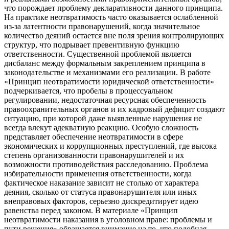
что порождает проблему декларативности данного принципа.
На практике неотвратимость часто оказывается ослабленной
из-за латентности правонарушений, когда значительное
количество деяний остается вне поля зрения контролирующих
структур, что подрывает превентивную функцию
ответственности. Существенной проблемой является
дисбаланс между формальным закреплением принципа в
законодательстве и механизмами его реализации. В работе
«Принцип неотвратимости юридической ответственности»
подчеркивается, что пробелы в процессуальном
регулировании, недостаточная ресурсная обеспеченность
правоохранительных органов и их кадровый дефицит создают
ситуацию, при которой даже выявленные нарушения не
всегда влекут адекватную реакцию. Особую сложность
представляет обеспечение неотвратимости в сфере
экономических и коррупционных преступлений, где высока
степень организованности правонарушителей и их
возможности противодействия расследованию. Проблема
избирательности применения ответственности, когда
фактическое наказание зависит не столько от характера
деяния, сколько от статуса правонарушителя или иных
внеправовых факторов, серьезно дискредитирует идею
равенства перед законом. В материале «Принцип
неотвратимости наказания в уголовном праве: проблемы и
пути решения» обращается внимание на то, что подобная