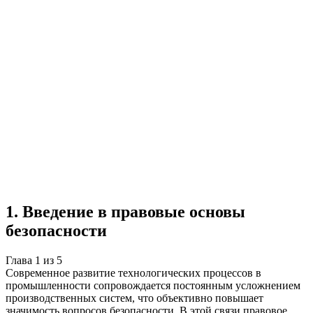
Учебная работа
5 глав
≈7 страниц
5 источников
Создать такую же
Готовая работа по ГОСТу — от 99₽
1
.
Введение в правовые основы
безопасности
Глава
1
из
5
Современное развитие технологических процессов в
промышленности сопровождается постоянным усложнением
производственных систем, что объективно повышает
значимость вопросов безопасности. В этой связи правовое