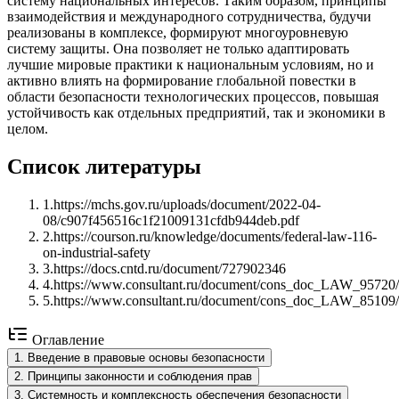
систему национальных интересов. Таким образом, принципы
взаимодействия и международного сотрудничества, будучи
реализованы в комплексе, формируют многоуровневую
систему защиты. Она позволяет не только адаптировать
лучшие мировые практики к национальным условиям, но и
активно влиять на формирование глобальной повестки в
области безопасности технологических процессов, повышая
устойчивость как отдельных предприятий, так и экономики в
целом.
Список литературы
1
.
https://mchs.gov.ru/uploads/document/2022-04-
08/c907f456516c1f21009131cfdb944deb.pdf
2
.
https://courson.ru/knowledge/documents/federal-law-116-
on-industrial-safety
3
.
https://docs.cntd.ru/document/727902346
4
.
https://www.consultant.ru/document/cons_doc_LAW_95720/
5
.
https://www.consultant.ru/document/cons_doc_LAW_85109/
Оглавление
1
.
Введение в правовые основы безопасности
2
.
Принципы законности и соблюдения прав
3
.
Системность и комплексность обеспечения безопасности