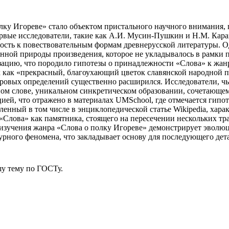
олку Игореве» стало объектом пристального научного внимания,
рвые исследователи, такие как А.И. Мусин-Пушкин и Н.М. Карам
ость к повествовательным формам древнерусской литературы. Одн
енной природы произведения, которое не укладывалось в рамки
зацию, что породило гипотезы о принадлежности «Слова» к жанр
 как «прекрасный, благоухающий цветок славянской народной п
ровых определений существенно расширился. Исследователи, чьи
ном слове, уникальном синкретическом образовании, сочетающем
ицией, что отражено в материалах UMSchool, где отмечается ги
ленный в том числе в энциклопедической статье Wikipedia, хар
Слова» как памятника, стоящего на пересечении нескольких тр
я изучения жанра «Слова о полку Игореве» демонстрирует эвол
рного феномена, что закладывает основу для последующего дет
у тему
по ГОСТу.