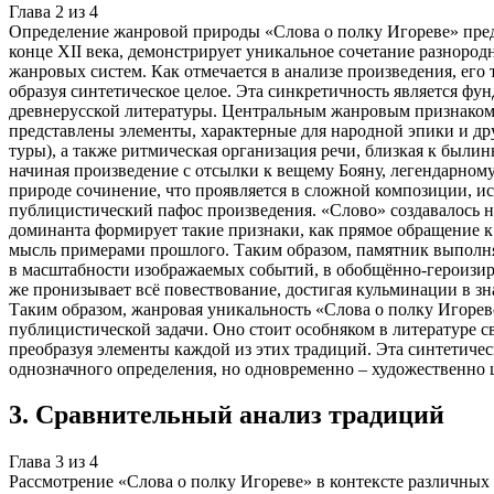
Глава
2
из
4
Определение жанровой природы «Слова о полку Игореве» предс
конце XII века, демонстрирует уникальное сочетание разноро
жанровых систем. Как отмечается в анализе произведения, его
образуя синтетическое целое. Эта синкретичность является ф
древнерусской литературы. Центральным жанровым признаком, 
представлены элементы, характерные для народной эпики и др
туры), а также ритмическая организация речи, близкая к былин
начиная произведение с отсылки к вещему Бояну, легендарном
природе сочинение, что проявляется в сложной композиции, 
публицистический пафос произведения. «Слово» создавалось не
доминанта формирует такие признаки, как прямое обращение к
мысль примерами прошлого. Таким образом, памятник выполня
в масштабности изображаемых событий, в обобщённо-героизиро
же пронизывает всё повествование, достигая кульминации в з
Таким образом, жанровая уникальность «Слова о полку Игорев
публицистической задачи. Оно стоит особняком в литературе с
преобразуя элементы каждой из этих традиций. Эта синтетичес
однозначного определения, но одновременно – художественно
3
.
Сравнительный анализ традиций
Глава
3
из
4
Рассмотрение «Слова о полку Игореве» в контексте различных