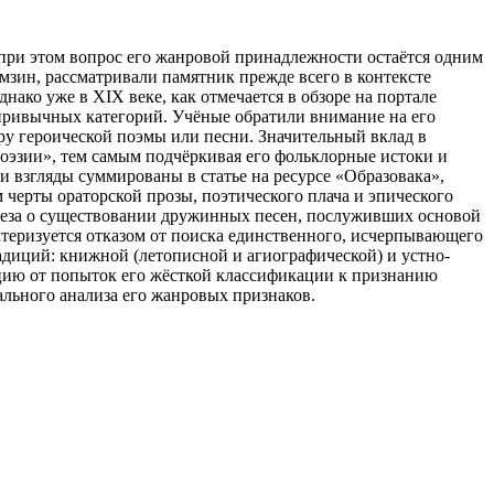
 при этом вопрос его жанровой принадлежности остаётся одним
зин, рассматривали памятник прежде всего в контексте
ако уже в XIX веке, как отмечается в обзоре на портале
 привычных категорий. Учёные обратили внимание на его
у героической поэмы или песни. Значительный вклад в
оэзии», тем самым подчёркивая его фольклорные истоки и
 взгляды суммированы в статье на ресурсе «Образовака»,
 черты ораторской прозы, поэтического плача и эпического
потеза о существовании дружинных песен, послуживших основой
актеризуется отказом от поиска единственного, исчерпывающего
адиций: книжной (летописной и агиографической) и устно-
юцию от попыток его жёсткой классификации к признанию
ального анализа его жанровых признаков.