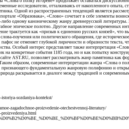
 «Слова о полку Игореве» продолжает оставаться дискуссионн
менные исследователи, отталкиваясь от накопленного опыта, с
тника. Одной из распространенных тенденций является рассмотр
 портале «Образовака», «Слово» сочетает в себе элементы воинс
у-либо одному каноническому жанру древнерусской литературы. Э
штабное эпическое полотно. Другое направление современных и
ние трактуется как «призыв к единению русских князей», что 
 слова-поучения или политического обращения, где историческ
й пафос не отменяет глубокой лиричности и образности текста, 
ства. Особый интерес представляет также интерпретация «Слов
лик на конкретные события 1185 года, но и как попытку констр
на сайте AST.RU, позволяет рассматривать жанр памятника как ф
Таким образом, современные интерпретации жанра «Слова о пол
а, признающего фундаментальную жанровую полифонию и открыто
природа раскрывается в диалоге между традицией и современны
-istoriya-sozdaniya-kontekst/
e-samoe-zagadochnoe-proizvedenie-otechestvennoj-literatury/
z-proizvedeniya.html
%BB%D0%BE%D0%B2%D0%BE_%D0%BE_%D0%BF%D0%BE%D0%