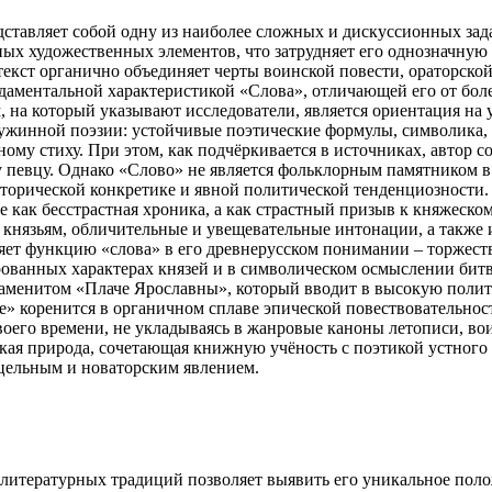
тавляет собой одну из наиболее сложных и дискуссионных зада
дных художественных элементов, что затрудняет его однозначн
 текст органично объединяет черты воинской повести, ораторско
ундаментальной характеристикой «Слова», отличающей его от б
на который указывают исследователи, является ориентация на 
ужинной поэзии: устойчивые поэтические формулы, символика, 
ному стиху. При этом, как подчёркивается в источниках, автор 
у певцу. Однако «Слово» не является фольклорным памятником в
исторической конкретике и явной политической тенденциознос
 как бесстрастная хроника, а как страстный призыв к княжеско
 князьям, обличительные и увещевательные интонации, а также
ет функцию «слова» в его древнерусском понимании – торжеств
ванных характерах князей и в символическом осмыслении битвы
наменитом «Плаче Ярославны», который вводит в высокую полит
е» коренится в органичном сплаве эпической повествовательно
воего времени, не укладываясь в жанровые каноны летописи, во
кая природа, сочетающая книжную учёность с поэтикой устного 
 цельным и новаторским явлением.
 литературных традиций позволяет выявить его уникальное пол