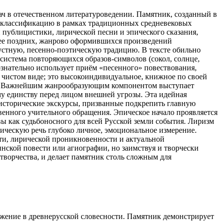
ч в отечественном литературоведении. Памятник, созданный в
ую классификацию в рамках традиционных средневековых
й публицистики, лирической песни и эпического сказания,
олее поздних, жанрово оформившихся произведений
устную, песенно-поэтическую традицию. В тексте обильно
система повторяющихся образов-символов (сокол, солнце,
сознательно использует приём «песенного» повествования,
 чистом виде; это высокоиндивидуальное, книжное по своей
ти. Важнейшим жанрообразующим компонентом выступает
му единству перед лицом внешней угрозы. Эта идейная
 исторические экскурсы, призванные подкрепить главную
енного учительного обращения. Эпическое начало проявляется
 как судьбоносного для всей Русской земли события. Лиризм
ическую речь глубоко личное, эмоциональное измерение.
сти, лирической проникновенности и актуальной
инской повести или агиографии, но заимствуя и творчески
творчества, и делает памятник столь сложным для
ожение в древнерусской словесности. Памятник демонстрирует