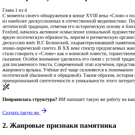
Глава
1
из
4
С момента своего обнаружения в конце XVIII века «Слово о п
из наиболее дискуссионных в отечественной медиевистике. Пе
летописной традиции, отмечая его историческую основу и близ
Foxford, началось активное осмысление уникальной художеств
яркую поэтическую образность, лиризм и ритмическую органи
дискуссию внёс В.Г. Белинский, охарактеризовавший памятник
эпико-лирический синтез. В XX веке спектр предлагаемых жан
стали говорить о «Слове» как о воинской повести, торжествен
сказания. Особое внимание уделялось его связи с устной трад
для письменного текста. Современный этап изучения, представ
жанрового ярлыка. Учёные всё чаще склоняются к пониманию «
поэтической (былинной и обрядовой). Таким образом, истори
принципиальной синтетичности и уникальности этого литерату
Понравилась структура?
ИИ напишет такую же работу на
ваш
Создать такую же
2
.
Жанровые признаки памятника