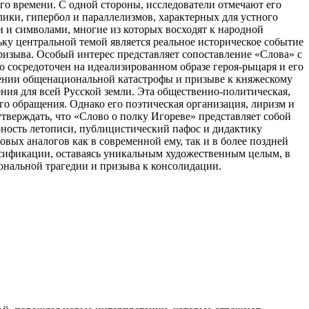
его времени. С одной стороны, исследователи отмечают его
лики, гипербол и параллелизмов, характерных для устного
и и символами, многие из которых восходят к народной
ьку центральной темой является реальное историческое событие
ризыва. Особый интерес представляет сопоставление «Слова» с
то сосредоточен на идеализированном образе героя-рыцаря и его
слении общенациональной катастрофы и призыве к княжескому
ния для всей Русской земли. Эта общественно-политическая,
го обращения. Однако его поэтическая организация, лиризм и
утверждать, что «Слово о полку Игореве» представляет собой
рность летописи, публицистический пафос и дидактику
вых аналогов как в современной ему, так и в более поздней
ссификации, оставаясь уникальным художественным целым, в
ональной трагедии и призыва к консолидации.