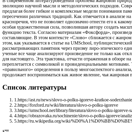
В современном литературоведении проблема жанровой природы
эволюцию научной мысли и методологических подходов. Совре
предлагая более гибкие и комплексные модели понимания памя
пересечении различных традиций. Как отмечается в анализе на
красноречия, что не позволяет однозначно отнести его к каком
особая художественная сила, позволившая автору создать мас
функцию текста. Согласно материалам «Фоксфорда», произведе
составляющие. В этом контексте «Слово» сближается с жанром
этом, как указывается в статье на UMSchool, публицистически
рассматривающих памятник через призму лиро-эпического един
ученые все чаще анализируют произведение не только как отк
для настоящего. Эта трактовка, отчасти отраженная в обзоре 
переплетается с символикой и провиденциальными мотивами. 
«правильного» определения в пользу многоаспектного анализ
продолжает восприниматься как живое явление, чья жанровая 
Список литературы
1
.
https://ast.ru/news/slovo-o-polku-igoreve-kratkoe-soderzhanie
2
.
https://foxford.ru/wiki/literatura/slovo-o-polku-igoreve
3
.
https://umschool.net/library/literatura/slovo-o-polku-igorev
4
.
https://obrazovaka.ru/sochinenie/slovo-o-polku-igoreve/anali
5
.
https://ru.wikipedia.org/wiki/%D0%A1%D0