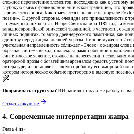
сложное переплетение элементов, восходящих как к устному на
глубокую связь с фольклорной эпической традицией, что проя
героического эпоса. Как отмечается в анализе на портале Fox
поэзии». С другой стороны, очевидна его принадлежность к тр
– неудачный поход князя Игоря Святославича 1185 года, а ком
западноевропейской эпической традицией, в частности, с жанро
личных подвигах, то автор древнерусского памятника, как по
единству перед лицом внешней угрозы. Личное мужество Игоря
учительная направленность сближает «Слово» с жанром слова 
образная система выходят далеко за рамки обычной проповеди 
синтетическое явление, стоящее на пересечении нескольких м
ораторской прозы с богатейшим арсеналом средств устной поэт
литературе, и составляет главную проблему его жанровой иде
котором историческое событие претворено в высокую поэзию, 
Понравилась структура?
ИИ напишет такую же работу на
ваш
Создать такую же
4
.
Современные интерпретации жанра
Глава
4
из
4