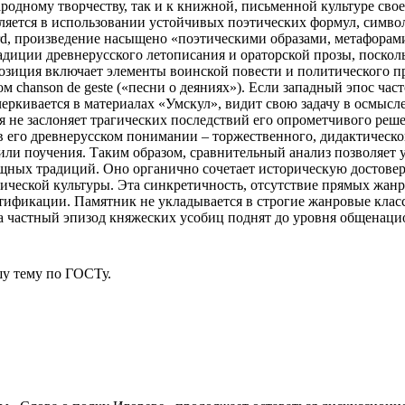
родному творчеству, так и к книжной, письменной культуре сво
вляется в использовании устойчивых поэтических формул, симво
ford, произведение насыщено «поэтическими образами, метафорам
адиции древнерусского летописания и ораторской прозы, поскол
позиция включает элементы воинской повести и политического п
м chanson de geste («песни о деяниях»). Если западный эпос час
дчеркивается в материалах «Умскул», видит свою задачу в осмы
 не заслоняет трагических последствий его опрометчивого реше
в его древнерусском понимании – торжественного, дидактическо
или поучения. Таким образом, сравнительный анализ позволяет 
ощных традиций. Оно органично сочетает историческую достове
ической культуры. Эта синкретичность, отсутствие прямых жанро
нтификации. Памятник не укладывается в строгие жанровые кла
а частный эпизод княжеских усобиц поднят до уровня общенаци
у тему
по ГОСТу.