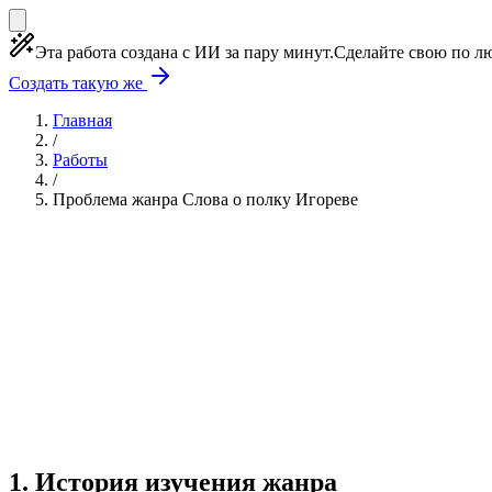
Эта работа создана с ИИ за пару минут.
Сделайте свою по лю
Создать такую же
Главная
/
Работы
/
Проблема жанра Слова о полку Игореве
Учебная работа
4 главы
≈6 страниц
5 источников
Создать такую же
Готовая работа по ГОСТу — от 99₽
1
.
История изучения жанра