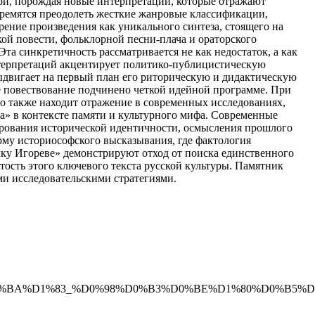
ой, порождая новые интерпретации, которые отражают
тремятся преодолеть жесткие жанровые классификации,
ение произведения как уникального синтеза, стоящего на
кой повести, фольклорной песни-плача и ораторского
та синкретичность рассматривается не как недостаток, а как
нтерпретаций акцентирует политико-публицистическую
выдвигает на первый план его риторическую и дидактическую
ое повествование подчинено четкой идейной программе. При
что также находит отражение в современных исследованиях,
а» в контексте памяти и культурного мифа. Современные
уирования исторической идентичности, осмысления прошлого
орму историософского высказывания, где фактология
ку Игореве» демонстрируют отход от поиска единственного
сть этого ключевого текста русской культуры. Памятник
ми исследовательскими стратегиями.
BB%D0%BA%D1%83_%D0%98%D0%B3%D0%BE%D1%80%D0%B5%