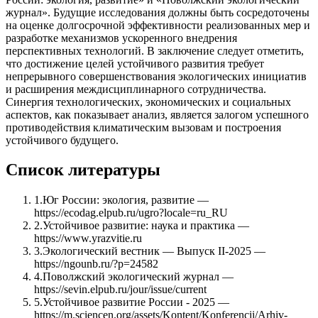
журнал». Будущие исследования должны быть сосредоточены
на оценке долгосрочной эффективности реализованных мер и
разработке механизмов ускоренного внедрения
перспективных технологий. В заключение следует отметить,
что достижение целей устойчивого развития требует
непрерывного совершенствования экологических инициатив
и расширения междисциплинарного сотрудничества.
Синергия технологических, экономических и социальных
аспектов, как показывает анализ, является залогом успешного
противодействия климатическим вызовам и построения
устойчивого будущего.
Список литературы
1
.
Юг России: экология, развитие —
https://ecodag.elpub.ru/ugro?locale=ru_RU
2
.
Устойчивое развитие: наука и практика —
https://www.yrazvitie.ru
3
.
Экологический вестник — Выпуск II-2025 —
https://ngounb.ru/?p=24582
4
.
Поволжский экологический журнал —
https://sevin.elpub.ru/jour/issue/current
5
.
Устойчивое развитие России - 2025 —
https://m.sciencen.org/assets/Kontent/Konferencii/Arhiv-