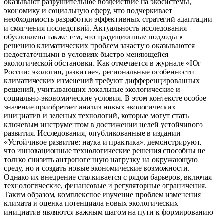
оказывают разрушительное воздействие на экосистемы,
экономику и социальную сферу, что подчеркивает
необходимость разработки эффективных стратегий адаптации
и смягчения последствий. Актуальность исследования
обусловлена также тем, что традиционные подходы к
решению климатических проблем зачастую оказываются
недостаточными в условиях быстро меняющейся
экологической обстановки. Как отмечается в журнале «Юг
России: экология, развитие», региональные особенности
климатических изменений требуют дифференцированных
решений, учитывающих локальные экологические и
социально-экономические условия. В этом контексте особое
значение приобретает анализ новых экологических
инициатив и зеленых технологий, которые могут стать
ключевым инструментом в достижении целей устойчивого
развития. Исследования, опубликованные в издании
«Устойчивое развитие: наука и практика», демонстрируют,
что инновационные технологические решения способны не
только снизить антропогенную нагрузку на окружающую
среду, но и создать новые экономические возможности.
Однако их внедрение сталкивается с рядом барьеров, включая
технологические, финансовые и регуляторные ограничения.
Таким образом, комплексное изучение проблем изменения
климата и оценка потенциала новых экологических
инициатив являются важным шагом на пути к формированию