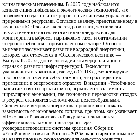
климатическим изменениям. В 2025 году наблюдается
конвергенция цифровых и экологических технологий, что
позволяет создавать интегрированные системы управления
природными ресурсами. Согласно анализу, представленному в
журнале «Юг России: экология, развитие», технологии
искусственного интеллекта активно внедряются для
мониторинга выбросов парниковых газов и оптимизации
энергопотребления в промышленном секторе. Особого
внимания заслуживает развитие водородной энергетики,
которое, как отмечается в «Экологическом вестнике —
Выпуск II-2025», достигло стадии коммерциализации в
странах с развитой инфраструктурой. Технологии
улавливания и хранения углерода (CCUS) демонстрируют
прогресс в снижении себестоимости, что расширяет их
применение в энергоемких отраслях. В издании «Устойчивое
развитие: наука и практика» подчеркивается значимость
циркулярной экономики, где технологии переработки отходов
в ресурсы становятся экономически целесообразными.
Солнечная и ветровая энергетика продолжают снижать
зависимость от ископаемого топлива, при этом, как указывает
«Поволжский экологический журнал», повышается
эффективность накопления энергии через
усовершенствованные системы хранения. Сборник
«Устойчивое развитие России - 2025» акцентирует внимание
на адаптационных технологиях для сельского хозяйства,