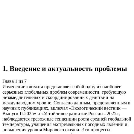
Учебная работа
7 глав
≈7 страниц
5 источников
Создать такую же
Готовая работа по ГОСТу — от 99₽
1
.
Введение и актуальность проблемы
Глава
1
из
7
Изменение климата представляет собой одну из наиболее
серьезных глобальных проблем современности, требующую
незамедлительных и скоординированных действий на
международном уровне. Согласно данным, представленным в
научных публикациях, включая «Экологический вестник —
Выпуск II-2025» и «Устойчивое развитие России - 2025»,
наблюдаются тревожные тенденции роста средней глобальной
температуры, учащения экстремальных погодных явлений и
повышения уровня Мирового океана. Эти процессы