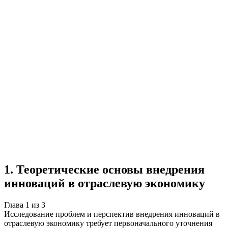
Учебная работа
3 главы
≈4 страницы
5
источников
Создать такую же
Готовая работа по ГОСТу — от 99₽
1
.
Теоретические основы внедрения
инноваций в отраслевую экономику
Глава
1
из
3
Исследование проблем и перспектив внедрения инноваций в
отраслевую экономику требует первоначального уточнения