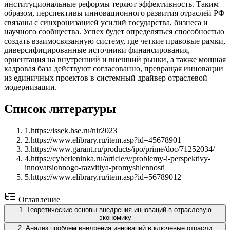
институциональные реформы теряют эффективность. Таким
образом, перспективы инновационного развития отраслей РФ
связаны с синхронизацией усилий государства, бизнеса и
научного сообщества. Успех будет определяться способностью
создать взаимосвязанную систему, где четкие правовые рамки,
диверсифицированные источники финансирования,
ориентация на внутренний и внешний рынки, а также мощная
кадровая база действуют согласованно, превращая инновации
из единичных проектов в системный драйвер отраслевой
модернизации.
Список литературы
1
.
https://issek.hse.ru/nir2023
2
.
https://www.elibrary.ru/item.asp?id=45678901
3
.
https://www.garant.ru/products/ipo/prime/doc/71252034/
4
.
https://cyberleninka.ru/article/v/problemy-i-perspektivy-
innovatsionnogo-razvitiya-promyshlennosti
5
.
https://www.elibrary.ru/item.asp?id=56789012
Оглавление
1
.
Теоретические основы внедрения инноваций в отраслевую
экономику
2
.
Анализ проблем внедрения инноваций в ключевые отрасли