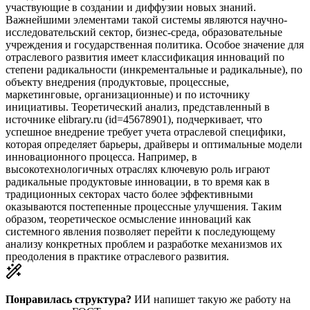
участвующие в создании и диффузии новых знаний.
Важнейшими элементами такой системы являются научно-
исследовательский сектор, бизнес-среда, образовательные
учреждения и государственная политика. Особое значение для
отраслевого развития имеет классификация инноваций по
степени радикальности (инкрементальные и радикальные), по
объекту внедрения (продуктовые, процессные,
маркетинговые, организационные) и по источнику
инициативы. Теоретический анализ, представленный в
источнике elibrary.ru (id=45678901), подчеркивает, что
успешное внедрение требует учета отраслевой специфики,
которая определяет барьеры, драйверы и оптимальные модели
инновационного процесса. Например, в
высокотехнологичных отраслях ключевую роль играют
радикальные продуктовые инновации, в то время как в
традиционных секторах часто более эффективными
оказываются постепенные процессные улучшения. Таким
образом, теоретическое осмысление инноваций как
системного явления позволяет перейти к последующему
анализу конкретных проблем и разработке механизмов их
преодоления в практике отраслевого развития.
Понравилась структура?
ИИ напишет такую же работу на