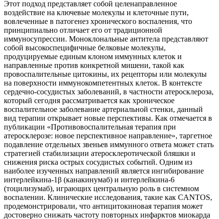
Этот подход представляет собой целенаправленное
воздействие на ключевые молекулы и клеточные пути,
вовлеченные в патогенез хронического воспаления, что
принципиально отличает его от традиционной
иммуносупрессии. Моноклональные антитела представляют
собой высокоспецифичные белковые молекулы,
продуцируемые единым клоном иммунных клеток и
направленные против конкретной мишени, такой как
провоспалительные цитокины, их рецепторы или молекулы
на поверхности иммунокомпетентных клеток. В контексте
сердечно-сосудистых заболеваний, в частности атеросклероза,
который сегодня рассматривается как хроническое
воспалительное заболевание артериальной стенки, данный
вид терапии открывает новые перспективы. Как отмечается в
публикации «Противовоспалительная терапия при
атеросклерозе: новое перспективное направление», таргетное
подавление отдельных звеньев иммунного ответа может стать
стратегией стабилизации атеросклеротической бляшки и
снижения риска острых сосудистых событий. Одним из
наиболее изученных направлений является ингибирование
интерлейкина-1β (канакинумаб) и интерлейкина-6
(тоцилизумаб), играющих центральную роль в системном
воспалении. Клинические исследования, такие как CANTOS,
продемонстрировали, что антицитокиновая терапия может
достоверно снижать частоту повторных инфарктов миокарда