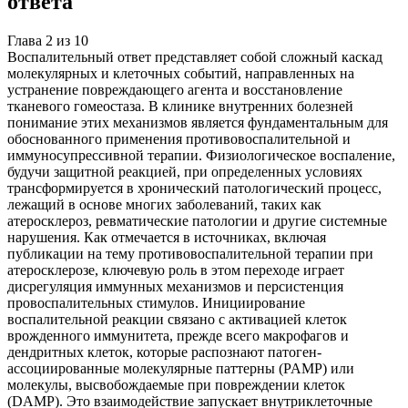
ответа
Глава
2
из
10
Воспалительный ответ представляет собой сложный каскад
молекулярных и клеточных событий, направленных на
устранение повреждающего агента и восстановление
тканевого гомеостаза. В клинике внутренних болезней
понимание этих механизмов является фундаментальным для
обоснованного применения противовоспалительной и
иммуносупрессивной терапии. Физиологическое воспаление,
будучи защитной реакцией, при определенных условиях
трансформируется в хронический патологический процесс,
лежащий в основе многих заболеваний, таких как
атеросклероз, ревматические патологии и другие системные
нарушения. Как отмечается в источниках, включая
публикации на тему противовоспалительной терапии при
атеросклерозе, ключевую роль в этом переходе играет
дисрегуляция иммунных механизмов и персистенция
провоспалительных стимулов. Инициирование
воспалительной реакции связано с активацией клеток
врожденного иммунитета, прежде всего макрофагов и
дендритных клеток, которые распознают патоген-
ассоциированные молекулярные паттерны (PAMP) или
молекулы, высвобождаемые при повреждении клеток
(DAMP). Это взаимодействие запускает внутриклеточные