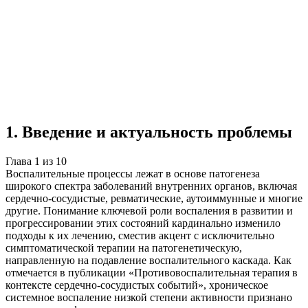
Учебная работа
10 глав
≈15 страниц
5
источников
Создать такую же
Готовая работа по ГОСТу — от 99₽
1
.
Введение и актуальность проблемы
Глава
1
из
10
Воспалительные процессы лежат в основе патогенеза
широкого спектра заболеваний внутренних органов, включая
сердечно-сосудистые, ревматические, аутоиммунные и многие
другие. Понимание ключевой роли воспаления в развитии и
прогрессировании этих состояний кардинально изменило
подходы к их лечению, сместив акцент с исключительно
симптоматической терапии на патогенетическую,
направленную на подавление воспалительного каскада. Как
отмечается в публикации «Противовоспалительная терапия в
контексте сердечно-сосудистых событий», хроническое
системное воспаление низкой степени активности признано