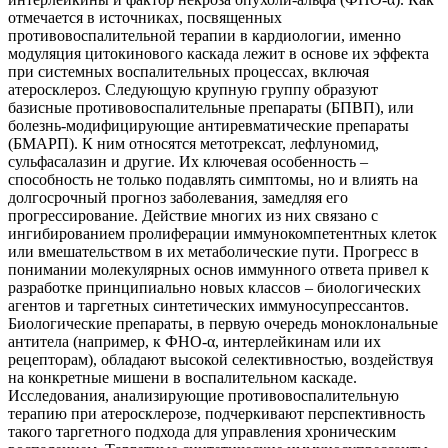
отмечается в источниках, посвященных
противовоспалительной терапии в кардиологии, именно
модуляция цитокинового каскада лежит в основе их эффекта
при системных воспалительных процессах, включая
атеросклероз. Следующую крупную группу образуют
базисные противовоспалительные препараты (БПВП), или
болезнь-модифицирующие антиревматические препараты
(БМАРП). К ним относятся метотрексат, лефлуномид,
сульфасалазин и другие. Их ключевая особенность –
способность не только подавлять симптомы, но и влиять на
долгосрочный прогноз заболевания, замедляя его
прогрессирование. Действие многих из них связано с
ингибированием пролиферации иммунокомпетентных клеток
или вмешательством в их метаболические пути. Прогресс в
понимании молекулярных основ иммунного ответа привел к
разработке принципиально новых классов – биологических
агентов и таргетных синтетических иммуносупрессантов.
Биологические препараты, в первую очередь моноклональные
антитела (например, к ФНО-α, интерлейкинам или их
рецепторам), обладают высокой селективностью, воздействуя
на конкретные мишени в воспалительном каскаде.
Исследования, анализирующие противовоспалительную
терапию при атеросклерозе, подчеркивают перспективность
такого таргетного подхода для управления хроническим