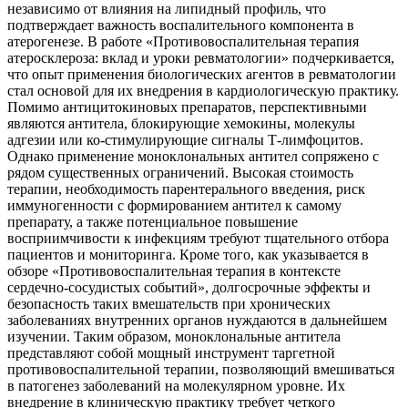
независимо от влияния на липидный профиль, что
подтверждает важность воспалительного компонента в
атерогенезе. В работе «Противовоспалительная терапия
атеросклероза: вклад и уроки ревматологии» подчеркивается,
что опыт применения биологических агентов в ревматологии
стал основой для их внедрения в кардиологическую практику.
Помимо антицитокиновых препаратов, перспективными
являются антитела, блокирующие хемокины, молекулы
адгезии или ко-стимулирующие сигналы Т-лимфоцитов.
Однако применение моноклональных антител сопряжено с
рядом существенных ограничений. Высокая стоимость
терапии, необходимость парентерального введения, риск
иммуногенности с формированием антител к самому
препарату, а также потенциальное повышение
восприимчивости к инфекциям требуют тщательного отбора
пациентов и мониторинга. Кроме того, как указывается в
обзоре «Противовоспалительная терапия в контексте
сердечно-сосудистых событий», долгосрочные эффекты и
безопасность таких вмешательств при хронических
заболеваниях внутренних органов нуждаются в дальнейшем
изучении. Таким образом, моноклональные антитела
представляют собой мощный инструмент таргетной
противовоспалительной терапии, позволяющий вмешиваться
в патогенез заболеваний на молекулярном уровне. Их
внедрение в клиническую практику требует четкого