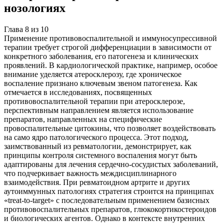
нозологиях
Глава
8
из
10
Применение противовоспалительной и иммуносупрессивной
терапии требует строгой дифференциации в зависимости от
конкретного заболевания, его патогенеза и клинических
проявлений. В кардиологической практике, например, особое
внимание уделяется атеросклерозу, где хроническое
воспаление признано ключевым звеном патогенеза. Как
отмечается в исследованиях, посвященных
противовоспалительной терапии при атеросклерозе,
перспективным направлением является использование
препаратов, направленных на специфические
провоспалительные цитокины, что позволяет воздействовать
на само ядро патологического процесса. Этот подход,
заимствованный из ревматологии, демонстрирует, как
принципы контроля системного воспаления могут быть
адаптированы для лечения сердечно-сосудистых заболеваний,
что подчеркивает важность междисциплинарного
взаимодействия. При ревматоидном артрите и других
аутоиммунных патологиях стратегия строится на принципах
«treat-to-target» с последовательным применением базисных
противовоспалительных препаратов, глюкокортикостероидов
и биологических агентов. Однако в контексте внутренних