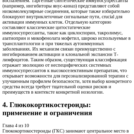
воспалением. Таргетные синтетические иммуносупрессанты
(например, ингибиторы янус-киназ) представляют собой
низкомолекулярные соединения, которые также избирательно
блокируют внутриклеточные сигнальные пути, crucial для
активации иммунных клеток. Отдельную категорию
составляют классические цитостатические
иммуносупрессанты, такие как циклоспорин, такролимус,
азатиоприн и микофенолата мофетил, широко используемые в
трансплантологии и при тяжелых аутоиммунных
заболеваниях. Их механизм связан преимущественно с
ингибированием активации и клональной экспансии Т-
лимфоцитов. Таким образом, существующая классификация
отражает эволюцию от неспецифических системных
иммуносупрессантов к высокоселективным препаратам, что
открывает возможности для персонализированной терапии с
улучшенным профилем безопасности, хотя выбор конкретного
средства всегда требует тщательной оценки рисков и
преимуществ в контексте конкретной нозологии.
4
.
Глюкокортикостероиды:
применение и ограничения
Глава
4
из
10
Глюкокортикостероиды (ГКС) занимают центральное место в