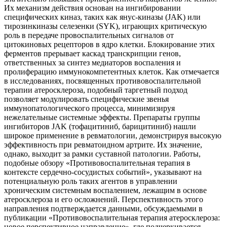
Их механизм действия основан на ингибировании
специфических киназ, таких как янус-киназы (JAK) или
тирозинкиназы селезенки (SYK), играющих критическую
роль в передаче провоспалительных сигналов от
цитокиновых рецепторов в ядро клетки. Блокирование этих
ферментов прерывает каскад транскрипции генов,
ответственных за синтез медиаторов воспаления и
пролиферацию иммунокомпетентных клеток. Как отмечается
в исследованиях, посвященных противовоспалительной
терапии атеросклероза, подобный таргетный подход
позволяет модулировать специфические звенья
иммунопатологического процесса, минимизируя
нежелательные системные эффекты. Препараты группы
ингибиторов JAK (тофацитиниб, барицитиниб) нашли
широкое применение в ревматологии, демонстрируя высокую
эффективность при ревматоидном артрите. Их значение,
однако, выходит за рамки суставной патологии. Работы,
подобные обзору «Противовоспалительная терапия в
контексте сердечно-сосудистых событий», указывают на
потенциальную роль таких агентов в управлении
хроническим системным воспалением, лежащим в основе
атеросклероза и его осложнений. Перспективность этого
направления подтверждается данными, обсуждаемыми в
публикации «Противовоспалительная терапия атеросклероза:
новое перспективное направление», где подчеркивается