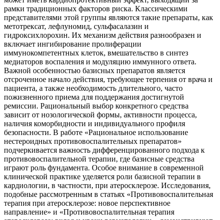
рамки традиционных факторов риска. Классическими
представителями этой группы являются такие препараты, как
метотрексат, лефлуномид, сульфасалазин и
гидроксихлорохин. Их механизм действия разнообразен и
включает ингибирование пролиферации
иммунокомпетентных клеток, вмешательство в синтез
медиаторов воспаления и модуляцию иммунного ответа.
Важной особенностью базисных препаратов является
отсроченное начало действия, требующее терпения от врача и
пациента, а также необходимость длительного, часто
пожизненного приема для поддержания достигнутой
ремиссии. Рациональный выбор конкретного средства
зависит от нозологической формы, активности процесса,
наличия коморбидности и индивидуального профиля
безопасности. В работе «Рациональное использование
нестероидных противовоспалительных препаратов»
подчеркивается важность дифференцированного подхода к
противовоспалительной терапии, где базисные средства
играют роль фундамента. Особое внимание в современной
клинической практике уделяется роли базисной терапии в
кардиологии, в частности, при атеросклерозе. Исследования,
подобные рассмотренным в статьях «Противовоспалительная
терапия при атеросклерозе: новое перспективное
направление» и «Противовоспалительная терапия