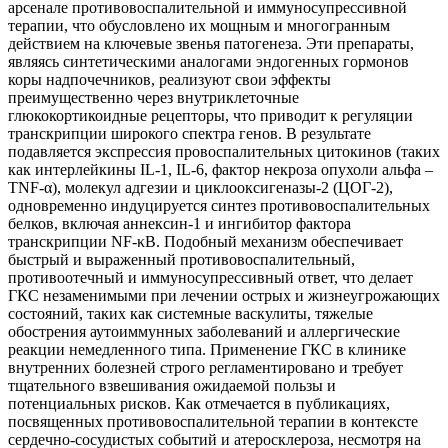
арсенале противовоспалительной и иммуносупрессивной
терапии, что обусловлено их мощным и многогранным
действием на ключевые звенья патогенеза. Эти препараты,
являясь синтетическими аналогами эндогенных гормонов
коры надпочечников, реализуют свои эффекты
преимущественно через внутриклеточные
глюкокортикоидные рецепторы, что приводит к регуляции
транскрипции широкого спектра генов. В результате
подавляется экспрессия провоспалительных цитокинов (таких
как интерлейкины IL-1, IL-6, фактор некроза опухоли альфа –
TNF-α), молекул адгезии и циклооксигеназы-2 (ЦОГ-2),
одновременно индуцируется синтез противовоспалительных
белков, включая аннексин-1 и ингибитор фактора
транскрипции NF-κB. Подобный механизм обеспечивает
быстрый и выраженный противовоспалительный,
противоотечный и иммуносупрессивный ответ, что делает
ГКС незаменимыми при лечении острых и жизнеугрожающих
состояний, таких как системные васкулиты, тяжелые
обострения аутоиммунных заболеваний и аллергические
реакции немедленного типа. Применение ГКС в клинике
внутренних болезней строго регламентировано и требует
тщательного взвешивания ожидаемой пользы и
потенциальных рисков. Как отмечается в публикациях,
посвященных противовоспалительной терапии в контексте
сердечно-сосудистых событий и атеросклероза, несмотря на