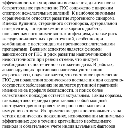
эффективность в купировании воспаления, длительное и
бесконтрольное применение ГКС сопряжено с широким
спектром нежелательных явлений. К наиболее значимым
ограничениям относятся развитие ятрогенного синдрома
Иценко-Кушинга, стероидного остеопороза, артериальной
гипертензии, гипергликемии и сахарного диабета,
повышенная восприимчивость к инфекциям, а также риск
желудочно-кишечных кровотечений, особенно при
комбинации с нестероидными противовоспалительными
препаратами. Важным аспектом является феномен
зависимости от ГКС и риск развития надпочечниковой
недостаточности при резкой отмене, что диктует
необходимость постепенного снижения дозы. В работах,
анализирующих противовоспалительную терапию
атеросклероза, подчеркивается, что системное применение
ГКС для подавления хронического воспаления при сердечно-
сосудистых заболеваниях не является рутинной практикой
именно из-за профиля безопасности, и поиск более
селективных подходов остается актуальным. Таким образом,
глюкокортикостероиды представляют собой мощный
инструмент для контроля чрезмерного воспаления и
иммунного ответа. Их применение должно основываться на
четких клинических показаниях, использовании минимально
эффективных доз в течение кратчайшего необходимого
периода и обязательном учете индивидуальных факторов