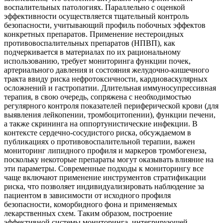
воспалительных патологиях. Параллельно с оценкой
эффективности осуществляется тщательный контроль
безопасности, учитывающий профиль побочных эффектов
конкретных препаратов. Применение нестероидных
противовоспалительных препаратов (НПВП), как
подчеркивается в материалах по их рациональному
использованию, требует мониторинга функции почек,
артериального давления и состояния желудочно-кишечного
тракта ввиду риска нефротоксичности, кардиоваскулярных
осложнений и гастропатии. Длительная иммуносупрессивная
терапия, в свою очередь, сопряжена с необходимостью
регулярного контроля показателей периферической крови (для
выявления лейкопении, тромбоцитопении), функции печени,
а также скрининга на оппортунистические инфекции. В
контексте сердечно-сосудистого риска, обсуждаемом в
публикациях о противовоспалительной терапии, важен
мониторинг липидного профиля и маркеров тромбогенеза,
поскольку некоторые препараты могут оказывать влияние на
эти параметры. Современные подходы к мониторингу все
чаще включают применение инструментов стратификации
риска, что позволяет индивидуализировать наблюдение за
пациентом в зависимости от исходного профиля
безопасности, коморбидного фона и применяемых
лекарственных схем. Таким образом, построение
эффективной системы мониторинга, интегрирующей