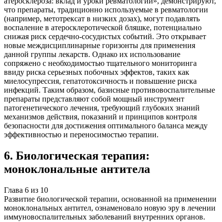
атеросклероза: вклад и уроки ревматологии», демонстрируют,
что препараты, традиционно используемые в ревматологии
(например, метотрексат в низких дозах), могут подавлять
воспаление в атеросклеротической бляшке, потенциально
снижая риск сердечно-сосудистых событий. Это открывает
новые междисциплинарные горизонты для применения
данной группы лекарств. Однако их использование
сопряжено с необходимостью тщательного мониторинга
ввиду риска серьезных побочных эффектов, таких как
миелосупрессия, гепатотоксичность и повышение риска
инфекций. Таким образом, базисные противовоспалительные
препараты представляют собой мощный инструмент
патогенетического лечения, требующий глубоких знаний
механизмов действия, показаний и принципов контроля
безопасности для достижения оптимального баланса между
эффективностью и переносимостью терапии.
6
.
Биологическая терапия:
моноклональные антитела
Глава
6
из
10
Развитие биологической терапии, основанной на применении
моноклональных антител, ознаменовало новую эру в лечении
иммуновоспалительных заболеваний внутренних органов.