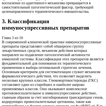
воспаление из адаптивного механизма превращается в
самостоятельный патогенетический фактор, требующий
целенаправленного терапевтического вмешательства.
3
.
Классификация
иммуносупрессивных препаратов
Глава
3
из
10
В современной клинической практике иммуносупрессивные
препараты представляют собой обширную группу
лекарственных средств, механизм действия которых
направлен на подавление патологической активности
иммунной системы. Классификация этих препаратов является
фундаментальной для понимания их терапевтического
применения и выбора оптимальной стратегии лечения.
Основным критерием для систематизации служит механизм
фармакологического действия, что позволяет выделить
несколько крупных классов. Глюкокортикостероиды (ГКС)
составляют один из старейших и наиболее широко
применяемых классов. Они оказывают комплексное
противовоспалительное и иммуносупрессивное действие,
главным образом за счет ингибирования транскрипции генов,
кодирующих провоспалительные цитокины, такие как
интерлейкины и фактор некроза опухоли-альфа (ФНО-α). Как