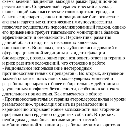
схемы ведения пациентов, выходя за рамки традиционной
ревматологии. Современный терапевтический арсенал,
включающий как классические глюкокортикостероиды и
базисные препараты, так и инновационные биологические
агенты и таргетные синтетические иммуносупрессанты,
позволяет осуществлять персонализированный подход, однако
его применение требует тщательного мониторинга баланса
эффективности и безопасности. Перспективы развития
данной области видятся в нескольких ключевых
направлениях. Во-первых, это углубление исследований в
сфере прецизионной медицины для идентификации
биомаркеров, позволяющих прогнозировать ответ на терапию
и риск развития осложнений, что отражено в работе
«Рациональное использование нестероидных
противовоспалительных препаратов». Во-вторых, актуальной
задачей остается поиск новых молекулярных мишеней и
разработка препаратов с более избирательным действием и
улучшенным профилем безопасности, особенно в контексте
длительного применения. Как отмечается в обзоре
«Противовоспалительная терапия атероклероза: вклад и уроки
ревматологии», трансляция опыта из ревматологии в
кардиологию открывает новые возможности для вторичной
профилактики сердечно-сосудистых событий. В-третьих,
необходима дальнейшая оптимизация стратегий
комбинированной терапии и разработка четких алгоритмов