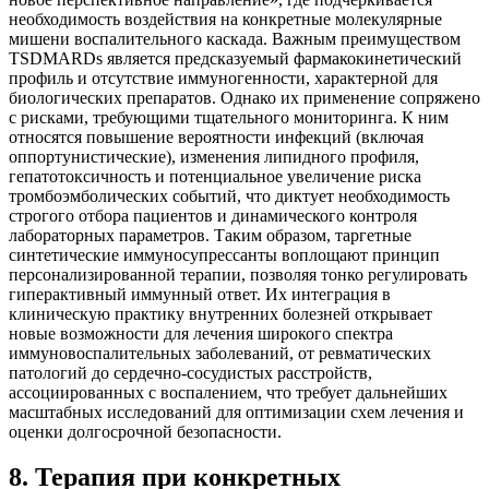
необходимость воздействия на конкретные молекулярные
мишени воспалительного каскада. Важным преимуществом
TSDMARDs является предсказуемый фармакокинетический
профиль и отсутствие иммуногенности, характерной для
биологических препаратов. Однако их применение сопряжено
с рисками, требующими тщательного мониторинга. К ним
относятся повышение вероятности инфекций (включая
оппортунистические), изменения липидного профиля,
гепатотоксичность и потенциальное увеличение риска
тромбоэмболических событий, что диктует необходимость
строгого отбора пациентов и динамического контроля
лабораторных параметров. Таким образом, таргетные
синтетические иммуносупрессанты воплощают принцип
персонализированной терапии, позволяя тонко регулировать
гиперактивный иммунный ответ. Их интеграция в
клиническую практику внутренних болезней открывает
новые возможности для лечения широкого спектра
иммуновоспалительных заболеваний, от ревматических
патологий до сердечно-сосудистых расстройств,
ассоциированных с воспалением, что требует дальнейших
масштабных исследований для оптимизации схем лечения и
оценки долгосрочной безопасности.
8
.
Терапия при конкретных