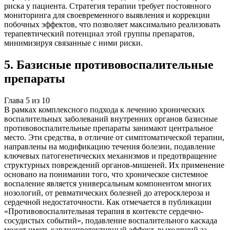
риска у пациента. Стратегия терапии требует постоянного
мониторинга для своевременного выявления и коррекции
побочных эффектов, что позволяет максимально реализовать
терапевтический потенциал этой группы препаратов,
минимизируя связанные с ними риски.
5
.
Базисные противовоспалительные
препараты
Глава
5
из
10
В рамках комплексного подхода к лечению хронических
воспалительных заболеваний внутренних органов базисные
противовоспалительные препараты занимают центральное
место. Эти средства, в отличие от симптоматической терапии,
направлены на модификацию течения болезни, подавление
ключевых патогенетических механизмов и предотвращение
структурных повреждений органов-мишеней. Их применение
основано на понимании того, что хроническое системное
воспаление является универсальным компонентом многих
нозологий, от ревматических болезней до атеросклероза и
сердечной недостаточности. Как отмечается в публикации
«Противовоспалительная терапия в контексте сердечно-
сосудистых событий», подавление воспалительного каскада
может иметь кардиопротективный эффект, выходящий за