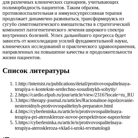
для различных клинических сценариев, учитывающих
полиморбидность пациентов. Таким образом,
противовоспалительная и иммуносупрессивная терапия
продолжает динамично развиваться, трансформируясь из
сугубо симптоматического вмешательства в стратегический
компонент патогенетического лечения широкого спектра
внутренних болезней. Успех дальнейшего прогресса будет
зависеть от консолидации усилий фундаментальной науки,
клинических исследований и практического здравоохранения,
направленных на повышение качества и продолжительности
жизни пациентов.
Список литературы
1
.
http://internist.ru/publications/detail/protivovospalitelnaya-
terapiya-v-kontekste-serdechno-sosudistykh-sobytiy/
2
.
https://cardio.elpub.ru/jour/article/view/2316?locale=ru_RU
3
.
https://therapy-journal.ru/articles/Racionalnoe-ispolzovanie-
nesteroidnyh-protivovospalitelnyh-preparatov.html
4
.
https://cyberleninka.ru/article/n/protivovospalitelnaya-
terapiya-pri-ateroskleroze-novoe-perspektivnoe-napravlenie
5
.
https://cyberleninka.ru/article/n/protivovospalitelnaya-
terapiya-ateroskleroza-vklad-i-uroki-revmatologii