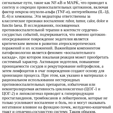
сигнальные пути, такие как NF-κB и MAPK, что приводит к
синтезу и секреции провоспалительных цитокинов, включая
фактор некроза опухоли-альфа (TNF-α), интерлейкины (IL-1β,
IL-6) и хемокины. Эти медиаторы ответственны за
классические признаки воспаления: rubor, tumor, calor, dolor и
functio laesa. В исследованиях, посвященных
противовоспалительной терапии в контексте сердечно-
сосудистых событий, подчеркивается, что именно цитокин-
опосредованное повреждение эндотелия является
критическим звеном в развитии атеросклеротических
поражений и их осложнений. Важнейшим компонентом
патофизиологии является феномен «воспалительного
каскада», при котором локальная реакция может приобретать
системный характер. Активация эндотелия, повышение
проницаемости сосудов и рекрутирование нейтрофилов, а
затем лимфоцитов в очаг повреждения создают основу для
хронизации процесса. При этом, как указано в материалах о
рациональном использовании нестероидных
противовоспалительных препаратов, избыточная или
неконтролируемая активность циклооксигеназ (ЦОГ-1 и
ЦОГ-2) и липоксигеназ приводит к гиперпродукции
простагландинов, тромбоксанов и лейкотриенов, которые не
только усиливают воспаление и боль, но и могут оказывать
негативное влияние на функцию почек, желудочно-кишечный
тракт и сердечно-сосудистую систему. Таким образом,