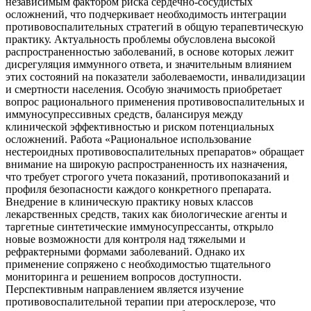
независимым фактором риска сердечно-сосудистых
осложнений, что подчеркивает необходимость интеграции
противовоспалительных стратегий в общую терапевтическую
практику. Актуальность проблемы обусловлена высокой
распространенностью заболеваний, в основе которых лежит
дисрегуляция иммунного ответа, и значительным влиянием
этих состояний на показатели заболеваемости, инвалидизации
и смертности населения. Особую значимость приобретает
вопрос рационального применения противовоспалительных и
иммуносупрессивных средств, балансируя между
клинической эффективностью и риском потенциальных
осложнений. Работа «Рациональное использование
нестероидных противовоспалительных препаратов» обращает
внимание на широкую распространенность их назначения,
что требует строгого учета показаний, противопоказаний и
профиля безопасности каждого конкретного препарата.
Внедрение в клиническую практику новых классов
лекарственных средств, таких как биологические агенты и
таргетные синтетические иммуносупрессанты, открыло
новые возможности для контроля над тяжелыми и
рефрактерными формами заболеваний. Однако их
применение сопряжено с необходимостью тщательного
мониторинга и решением вопросов доступности.
Перспективным направлением является изучение
противовоспалительной терапии при атеросклерозе, что