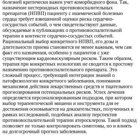
болезней критически важен учет коморбидного фона. Так,
назначение нестероидных противовоспалительных
препаратов (НПВП) пациенту с ишемической болезнью
сердца требует взвешенной оценки риска сердечно-
сосудистых событий, о чем свидетельствуют данные,
обсуждаемые в публикациях о противовоспалительной
терапии в контексте сердечно-сосудистых событий.
Рациональный выбор конкретного НПВП, его дозы и
длительности приема становится не менее важным, чем сам
факт его назначения, особенно у пациентов с уже
существующим кардиоваскулярным риском. Таким образом,
терапия при конкретных нозологиях не сводится к простому
назначению противовоспалительного препарата. Это
сложный процесс, требующий интеграции знаний о
патофизиологии конкретного заболевания, понимания
механизмов действия лекарственных средств и тщательного
прогнозирования потенциальных рисков. Успех лечения
определяется персонализированным подходом, при котором
выбор терапевтической мишени и инструмента для ее
достижения основывается на доказательствах, полученных в
рамках исследований, подобных анализу перспектив
противовоспалительной терапии атеросклероза. Такой подход
позволяет не только контролировать симптомы, но и влиять
на долгосрочный прогноз заболевания.