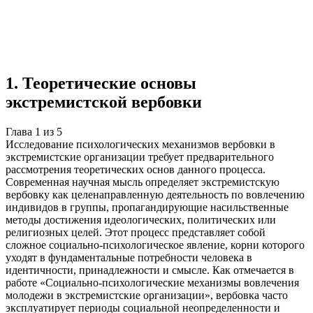
Учебная работа
5 глав
≈7 страниц
5 источников
Создать такую же
Готовая работа по ГОСТу — от 99₽
1
.
Теоретические основы
экстремистской вербовки
Глава
1
из
5
Исследование психологических механизмов вербовки в
экстремистские организации требует предварительного
рассмотрения теоретических основ данного процесса.
Современная научная мысль определяет экстремистскую
вербовку как целенаправленную деятельность по вовлечению
индивидов в группы, пропагандирующие насильственные
методы достижения идеологических, политических или
религиозных целей. Этот процесс представляет собой
сложное социально-психологическое явление, корни которого
уходят в фундаментальные потребности человека в
идентичности, принадлежности и смысле. Как отмечается в
работе «Социально-психологические механизмы вовлечения
молодежи в экстремистские организации», вербовка часто
эксплуатирует периоды социальной неопределенности и