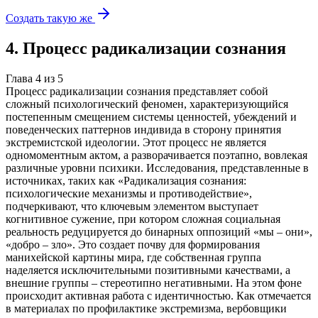
Создать такую же
4
.
Процесс радикализации сознания
Глава
4
из
5
Процесс радикализации сознания представляет собой
сложный психологический феномен, характеризующийся
постепенным смещением системы ценностей, убеждений и
поведенческих паттернов индивида в сторону принятия
экстремистской идеологии. Этот процесс не является
одномоментным актом, а разворачивается поэтапно, вовлекая
различные уровни психики. Исследования, представленные в
источниках, таких как «Радикализация сознания:
психологические механизмы и противодействие»,
подчеркивают, что ключевым элементом выступает
когнитивное сужение, при котором сложная социальная
реальность редуцируется до бинарных оппозиций «мы – они»,
«добро – зло». Это создает почву для формирования
манихейской картины мира, где собственная группа
наделяется исключительными позитивными качествами, а
внешние группы – стереотипно негативными. На этом фоне
происходит активная работа с идентичностью. Как отмечается
в материалах по профилактике экстремизма, вербовщики