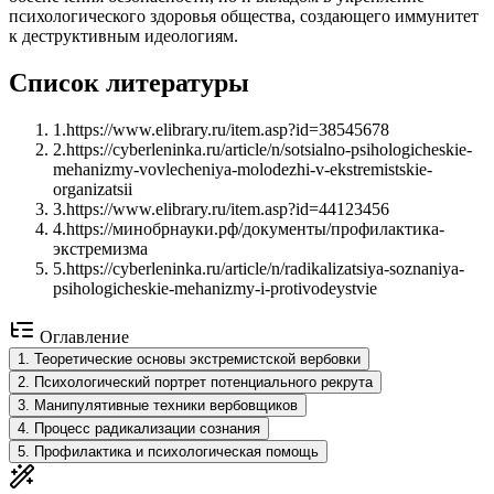
психологического здоровья общества, создающего иммунитет
к деструктивным идеологиям.
Список литературы
1
.
https://www.elibrary.ru/item.asp?id=38545678
2
.
https://cyberleninka.ru/article/n/sotsialno-psihologicheskie-
mehanizmy-vovlecheniya-molodezhi-v-ekstremistskie-
organizatsii
3
.
https://www.elibrary.ru/item.asp?id=44123456
4
.
https://минобрнауки.рф/документы/профилактика-
экстремизма
5
.
https://cyberleninka.ru/article/n/radikalizatsiya-soznaniya-
psihologicheskie-mehanizmy-i-protivodeystvie
Оглавление
1
.
Теоретические основы экстремистской вербовки
2
.
Психологический портрет потенциального рекрута
3
.
Манипулятивные техники вербовщиков
4
.
Процесс радикализации сознания
5
.
Профилактика и психологическая помощь