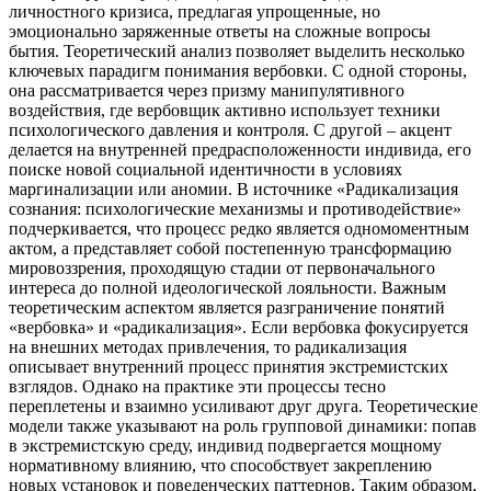
личностного кризиса, предлагая упрощенные, но
эмоционально заряженные ответы на сложные вопросы
бытия. Теоретический анализ позволяет выделить несколько
ключевых парадигм понимания вербовки. С одной стороны,
она рассматривается через призму манипулятивного
воздействия, где вербовщик активно использует техники
психологического давления и контроля. С другой – акцент
делается на внутренней предрасположенности индивида, его
поиске новой социальной идентичности в условиях
маргинализации или аномии. В источнике «Радикализация
сознания: психологические механизмы и противодействие»
подчеркивается, что процесс редко является одномоментным
актом, а представляет собой постепенную трансформацию
мировоззрения, проходящую стадии от первоначального
интереса до полной идеологической лояльности. Важным
теоретическим аспектом является разграничение понятий
«вербовка» и «радикализация». Если вербовка фокусируется
на внешних методах привлечения, то радикализация
описывает внутренний процесс принятия экстремистских
взглядов. Однако на практике эти процессы тесно
переплетены и взаимно усиливают друг друга. Теоретические
модели также указывают на роль групповой динамики: попав
в экстремистскую среду, индивид подвергается мощному
нормативному влиянию, что способствует закреплению
новых установок и поведенческих паттернов. Таким образом,