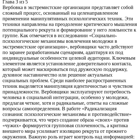
Глава
3
из
5
Вербовка в экстремистские организации представляет собой
сложный процесс, основанный на целенаправленном
применении манипулятивных психологических техник. Эти
техники направлены на преодоление критического мышления
потенциального рекрута и формирование у него лояльности к
группе. Как отмечается в исследовании «Социально-
психологические механизмы вовлечения молодежи в
экстремистские организации», вербовщики часто действуют
по заранее разработанным сценариям, адаптируя их под
индивидуальные особенности целевой аудитории. Ключевым
элементом является установление доверительного контакта,
который может маскироваться под дружескую поддержку,
духовное наставничество или решение актуальных
социальных проблем. Среди наиболее распространенных
техник выделяется манипуляция идентичностью и чувством
принадлежности. Вербовщики эксплуатируют потребность
человека в социальной интеграции, особенно у молодежи,
предлагая четкие, хотя и радикальные, ответы на сложные
вопросы самоопределения. В работе «Радикализация
сознания: психологические механизмы и противодействие»
подчеркивается, что через создание образа «своих» против
«чужих» формируется групповая сплоченность, а критика
внешнего мира усиливает изоляцию рекрута от прежнего
окружения. Важную роль играет контроль над информацией: