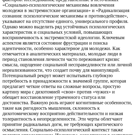
«Социально-психологические механизмы вовлечения
молодежи в экстремистские организации» и «Радикализация
сознания: психологические механизмы и противодействие»,
указывают на отсутствие единого, универсального профиля.
Однако можно выделить ряд устойчивых психологических
характеристик и социальных условий, повышающих
восприимчивость к экстремистской идеологии. Ключевым
аспектом является состояние фрустрации и поиска
идентичности, особенно характерное для молодежи. Как
отмечается в аналитических материалах, молодые люди в
период становления личности часто переживают кризис
смысла, ощущение социальной несправедливости или личной
нереализованности, что создает почву для манипуляций.
Потенциальный рекрут может испытывать глубокую
потребность в принадлежности к значимой группе, которая
предлагает четкие ответы на сложные вопросы, простую
картину мира с дихотомией «свои» против «чужих» и
обещает восстановление утраченного статуса или
достоинства. Важную роль играют когнитивные особенности,
такие как ригидность мышления, склонность к
дихотомическому восприятию действительности и низкая
толерантность к неопределенности. Эти черты облегчают
принятие радикальных догм, не требующих критического
осмысления. Социально-психологический контекст также