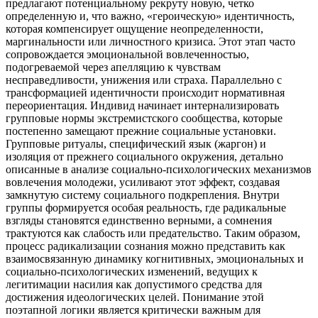
предлагают потенциальному рекруту новую, четко
определенную и, что важно, «героическую» идентичность,
которая компенсирует ощущение неопределенности,
маргинальности или личностного кризиса. Этот этап часто
сопровождается эмоциональной вовлеченностью,
подогреваемой через апелляцию к чувствам
несправедливости, унижения или страха. Параллельно с
трансформацией идентичности происходит нормативная
переориентация. Индивид начинает интернализировать
групповые нормы экстремистского сообщества, которые
постепенно замещают прежние социальные установки.
Групповые ритуалы, специфический язык (жаргон) и
изоляция от прежнего социального окружения, детально
описанные в анализе социально-психологических механизмов
вовлечения молодежи, усиливают этот эффект, создавая
замкнутую систему социального подкрепления. Внутри
группы формируется особая реальность, где радикальные
взгляды становятся единственно верными, а сомнения
трактуются как слабость или предательство. Таким образом,
процесс радикализации сознания можно представить как
взаимосвязанную динамику когнитивных, эмоциональных и
социально-психологических изменений, ведущих к
легитимации насилия как допустимого средства для
достижения идеологических целей. Понимание этой
поэтапной логики является критически важным для