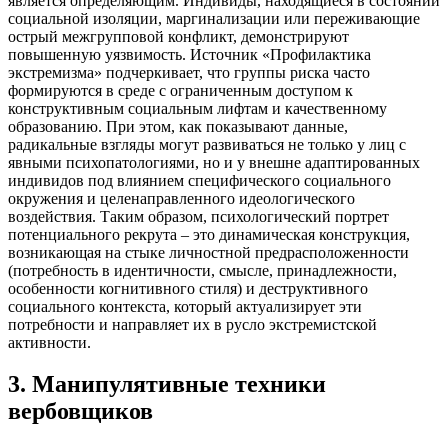
является определяющим. Индивиды, находящиеся в состоянии
социальной изоляции, маргинализации или переживающие
острый межгрупповой конфликт, демонстрируют
повышенную уязвимость. Источник «Профилактика
экстремизма» подчеркивает, что группы риска часто
формируются в среде с ограниченным доступом к
конструктивным социальным лифтам и качественному
образованию. При этом, как показывают данные,
радикальные взгляды могут развиваться не только у лиц с
явными психопатологиями, но и у внешне адаптированных
индивидов под влиянием специфического социального
окружения и целенаправленного идеологического
воздействия. Таким образом, психологический портрет
потенциального рекрута – это динамическая конструкция,
возникающая на стыке личностной предрасположенности
(потребность в идентичности, смысле, принадлежности,
особенности когнитивного стиля) и деструктивного
социального контекста, который актуализирует эти
потребности и направляет их в русло экстремистской
активности.
3
.
Манипулятивные техники
вербовщиков